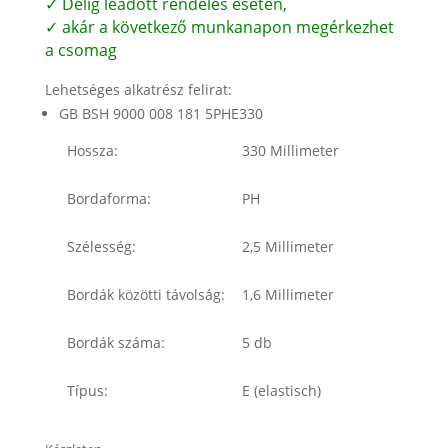
✓ Délig leadott rendelés esetén,
✓ akár a következő munkanapon megérkezhet
a csomag
Lehetséges alkatrész felirat:
GB BSH 9000 008 181 5PHE330
Hossza:
330 Millimeter
Bordaforma:
PH
Szélesség:
2,5 Millimeter
Bordák közötti távolság:
1,6 Millimeter
Bordák száma:
5 db
Típus:
E (elastisch)