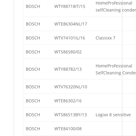
HomeProfessional
BOSCH
WTY88718IT/15
selfCleaning conde
BOSCH
WTE86304NL/17
BOSCH
WTV74101IL/16
Classixx 7
BOSCH
WTS86580/02
HomeProfessional
BOSCH
WTY88782/13
SelfCleaning Conde
BOSCH
WTV76320NL/10
BOSCH
WTE86302/16
BOSCH
WTS86513BY/13
Logixx 8 sensitive
BOSCH
WTE84100/08