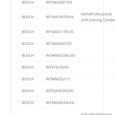
BOSCH
WTS86500IT/03
HomeProfessional
BOSCH
WTY88740TR/04
selfCleaning Conde
BOSCH
WTS86511TR/20
BOSCH
WTS86500IT/01
BOSCH
WTW865C0NL/05
BOSCH
WTV74100/05
BOSCH
WTW865S2/17
BOSCH
WTE84302FG/05
BOSCH
WTS86582SN/24
HomeProfessional