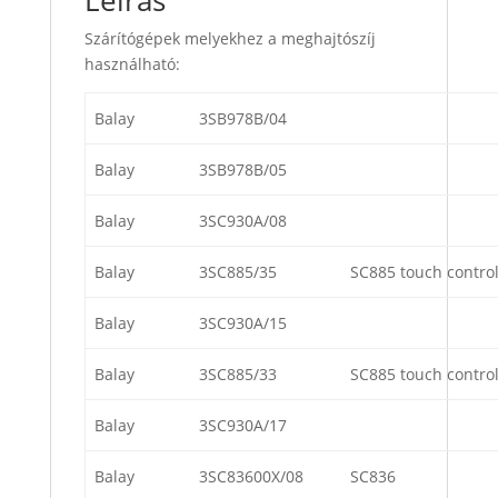
Szárítógépek melyekhez a meghajtószíj
használható:
Balay
3SB978B/04
Balay
3SB978B/05
Balay
3SC930A/08
Balay
3SC885/35
SC885 touch contro
Balay
3SC930A/15
Balay
3SC885/33
SC885 touch contro
Balay
3SC930A/17
Balay
3SC83600X/08
SC836