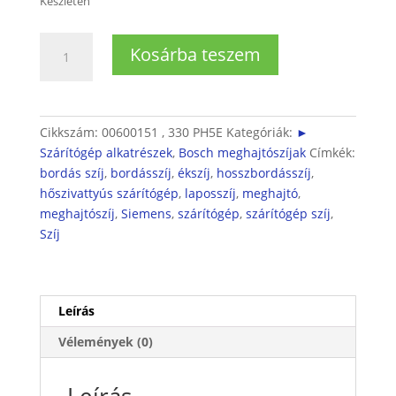
Készleten
Szárítógép
Kosárba teszem
motor
hajtószíj
330PH5E,
mennyiség
Cikkszám:
00600151 , 330 PH5E
Kategóriák:
►
Szárítógép alkatrészek
,
Bosch meghajtószíjak
Címkék:
bordás szíj
,
bordásszíj
,
ékszíj
,
hosszbordásszíj
,
hőszivattyús szárítógép
,
laposszíj
,
meghajtó
,
meghajtószíj
,
Siemens
,
szárítógép
,
szárítógép szíj
,
Szíj
Leírás
Vélemények (0)
Leírás