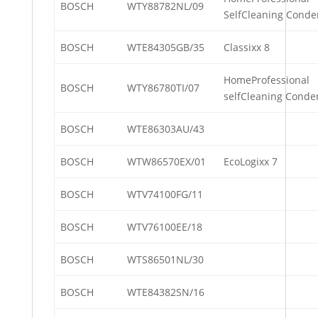
BOSCH
WTY88782NL/09
SelfCleaning Conde
BOSCH
WTE84305GB/35
Classixx 8
HomeProfessional
BOSCH
WTY86780TI/07
selfCleaning Conde
BOSCH
WTE86303AU/43
BOSCH
WTW86570EX/01
EcoLogixx 7
BOSCH
WTV74100FG/11
BOSCH
WTV76100EE/18
BOSCH
WTS86501NL/30
BOSCH
WTE84382SN/16