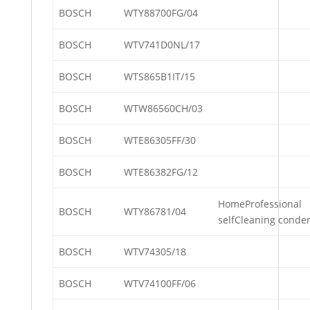
BOSCH
WTY88700FG/04
BOSCH
WTV741D0NL/17
BOSCH
WTS865B1IT/15
BOSCH
WTW86560CH/03
BOSCH
WTE86305FF/30
BOSCH
WTE86382FG/12
HomeProfessional
BOSCH
WTY86781/04
selfCleaning conde
BOSCH
WTV74305/18
BOSCH
WTV74100FF/06