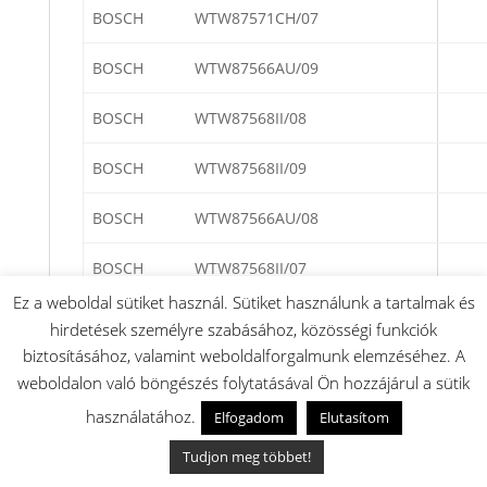
BOSCH
WTW87571CH/07
BOSCH
WTW87566AU/09
BOSCH
WTW87568II/08
BOSCH
WTW87568II/09
BOSCH
WTW87566AU/08
BOSCH
WTW87568II/07
Ez a weboldal sütiket használ. Sütiket használunk a tartalmak és
BOSCH
WTW87568II/04
SelfCleaning Conde
hirdetések személyre szabásához, közösségi funkciók
biztosításához, valamint weboldalforgalmunk elemzéséhez. A
BOSCH
WTW87561GB/08
weboldalon való böngészés folytatásával Ön hozzájárul a sütik
használatához.
BOSCH
WTW87563NL/08
Elfogadom
Elutasítom
Tudjon meg többet!
BOSCH
WTW87563NL/07