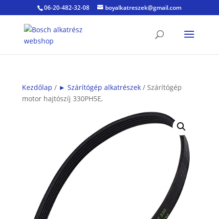
06-20-482-32-08
boyalkatreszek@gmail.com
Kezdőlap
/
► Szárítógép alkatrészek
/ Szárítógép
motor hajtószíj 330PH5E,