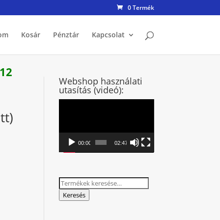
0 Termék
om
Kosár
Pénztár
Kapcsolat
 12
Webshop használati
utasítás (videó):
Videólejátszó
tt)
00:00
02:47
Keresés
a
Keresés
következőre: