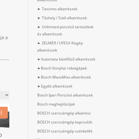
► Tassimo alkatrészek
► Tűzhely / Sütő alkatrészek
► Unlimited porszívó tartozékok
és alkatrészek
ja a
► ZELMER / UFESA Kisgép
alkatrészek
►Automata kávéfőző alkatrészek
►Bosch Konyhai robotgépek
►Bosch MaxoMixx alkatrészek
►Egyéb alkatrészek
Bosch Ipari Porszívó alkatrészek
Bosch meghajtószíjak
!
BOSCH szerszámgép alkatrész
BOSCH szerszámgép kapcsolók
BOSCH szerszámgép szénkefék
O