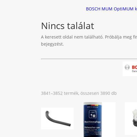
BOSCH MUM OptiMUM
k
Nincs találat
A keresett oldal nem található. Próbálja meg fi
bejegyzést.
Sorted
3841–3852 termék, összesen 3890 db
by
latest