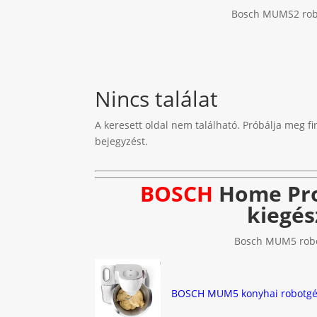
Bosch MUMS2 robot
Nincs találat
A keresett oldal nem található. Próbálja meg fi
bejegyzést.
BOSCH
Home Pro
kiegés
Bosch MUM5 robot
BOSCH MUM5 konyhai robotgép 