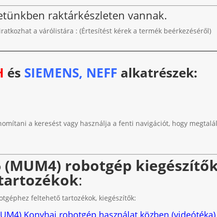
letünkben raktárkészleten vannak.
liratkozhat a várólistára : (Értesítést kérek a termék beérkezéséről)
H
és
SIEMENS, NEFF
alkatrészek:
nomítani a keresést vagy használja a fenti navigációt, hogy megtalál
 (MUM4) robotgép kiegészítők
tartozékok
:
géphez feltehető tartozékok, kiegészítők:
UM4) Konyhai robotgép használat közben (videótéka)