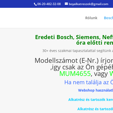
06-20-482-32-08
boyalkatreszek@gmail.com
Rólunk
Bosc
Eredeti Bosch, Siemens, Nef
óra előtti r
30+ éves szakmai tapasztalattal segítün
Modellszámot (E-Nr.) írjo
,igy csak az Ön gépéh
MUM4655
, vagy
Ha nem találja az 
Webshop használat
Alkatrész és tartozék 
Alkatrész és tartoz