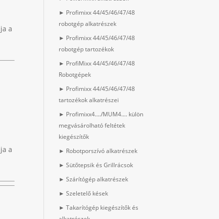
► Profimixx 44/45/46/47/48
robotgép alkatrészek
ja a
► Profimixx 44/45/46/47/48
robotgép tartozékok
► ProfiMixx 44/45/46/47/48
Robotgépek
► Profimixx 44/45/46/47/48
tartozékok alkatrészei
► Profimixx4..../MUM4.... külön
megvásárolható feltétek
kiegészítők
ja a
► Robotporszívó alkatrészek
► Sütőtepsik és Grillrácsok
► Szárítógép alkatrészek
► Szeletelő kések
► Takarítógép kiegészítők és
alkatrészek