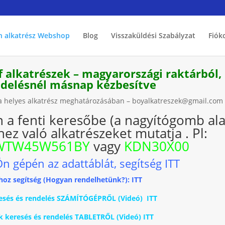
h alkatrész Webshop
Blog
Visszaküldési Szabályzat
Fiók
f alkatrészek – magyarországi raktárból,
endelésnél másnap kézbesítve
k a helyes alkatrész meghatározásában – boyalkatreszek@gmail.com
n a fenti keresőbe (a nagyítógomb ala
ez való alkatrészeket mutatja . Pl:
WTW45W561BY
vagy
KDN30X00
Ön gépén az adattáblát, segítség ITT
hoz segítség (Hogyan rendelhetünk?): ITT
keresés és rendelés SZÁMÍTÓGÉPRŐL (Videó) ITT
ék keresés és rendelés TABLETRŐL (Videó) ITT