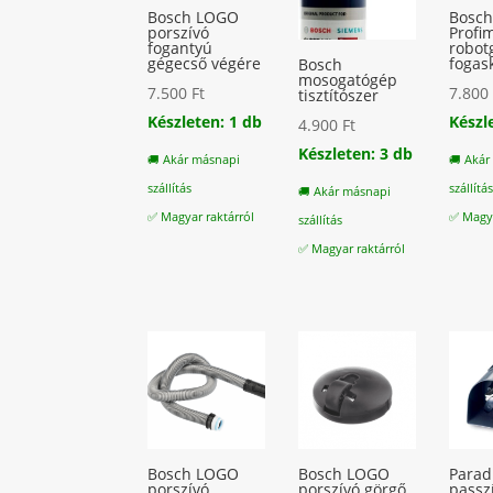
Bosch LOGO
Bosc
porszívó
Profi
fogantyú
robot
gégecső végére
fogas
Bosch
mosogatógép
7.500
Ft
7.80
tisztítószer
Készleten: 1 db
Készl
4.900
Ft
Készleten: 3 db
🚚 Akár másnapi
🚚 Akár
szállítás
szállítá
🚚 Akár másnapi
✅ Magyar raktárról
✅ Magya
szállítás
✅ Magyar raktárról
Bosch LOGO
Bosch LOGO
Parad
porszívó
porszívó görgő
passz