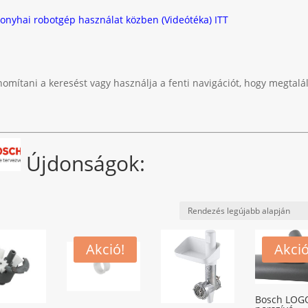
onyhai robotgép használat közben (Videótéka) ITT
nomítani a keresést vagy használja a fenti navigációt, hogy megtalál
Újdonságok:
Akció!
Akció
Bosch LOG