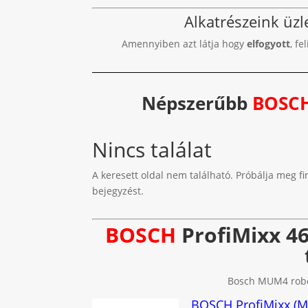
Alkatrészeink üz
Amennyiben azt látja hogy
elfogyott
, fe
Népszerűbb
BOSC
Nincs találat
A keresett oldal nem található. Próbálja meg fi
bejegyzést.
BOSCH
ProfiMixx 46
Bosch MUM4 robot
BOSCH ProfiMixx (M