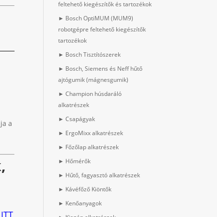
feltehető kiegészítők és tartozékok
► Bosch OptiMUM (MUM9)
robotgépre feltehető kiegészítők
tartozékok
► Bosch Tisztítószerek
► Bosch, Siemens és Neff hűtő
ajtógumik (mágnesgumik)
► Champion húsdaráló
alkatrészek
► Csapágyak
ja a
► ErgoMixx alkatrészek
► Főzőlap alkatrészek
,
► Hőmérők
► Hűtő, fagyasztó alkatrészek
► Kávéfőző Kiöntők
► Kenőanyagok
 ITT