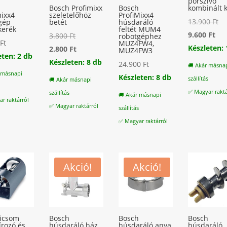
porszívó
h
Bosch Profimixx
Bosch
kombinált 
mixx4
szeletelőhöz
ProfiMixx4
Or
13.900
Ft
gép
betét
húsdaráló
kerék
feltét MUM4
Cur
pr
9.600
Ft
Original
3.800
Ft
robotgéphez
0
Ft
MUZ4FW4,
pri
wa
Készleten: 
price
Current
2.800
Ft
MUZ4FW3
eten: 2 db
is:
13
was:
price
Készleten: 8 db
24.900
Ft
🚚 Akár másna
9.6
 másnapi
3.800 Ft.
is:
Készleten: 8 db
szállítás
🚚 Akár másnapi
s
2.800 Ft.
✅ Magyar raktá
szállítás
🚚 Akár másnapi
r raktárról
✅ Magyar raktárról
szállítás
✅ Magyar raktárról
Akció!
Akció!
icsom
Bosch
Bosch
Bosch
írozó és
húsdaráló ház
húsdaráló anya
húsdaráló