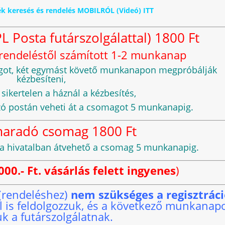
zék keresés és rendelés MOBILRÓL (Videó) ITT
L Posta futárszolgálattal) 1800 Ft
egrendeléstől számított 1-2 munkanap
magot, két egymást követő munkanapon megpróbálják
kézbesíteni,
ikertelen a háznál a kézbesítés,
zó postán veheti át a csomagot 5 munkanapig.
maradó csomag 1800 Ft
osta hivatalban átvehető a csomag 5 munkanapig.
0 000.- Ft. vásárlás felett ingyenes
)
 (rendeléshez)
nem szükséges a regisztrác
ül is feldolgozzuk, és a következő munkanap
uk a futárszolgálatnak.