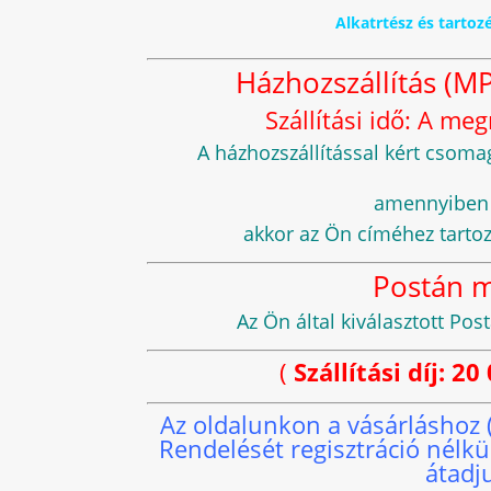
Alkatrtész és tarto
Házhozszállítás (MP
Szállítási idő: A m
A házhozszállítással kért cso
amennyiben s
akkor az Ön címéhez tarto
Postán 
Az Ön által kiválasztott P
(
Szállítási díj: 2
Az oldalunkon a vásárláshoz
Rendelését regisztráció nélk
átadj