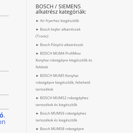
BOSCH / SIEMENS
alkatrész kategóriák:
► Air fryerhez kiegészítők
► Bosch bojler alkatrészek
(Tronic)
► Bosch Fűnyíró alkatrészek
► BOSCH MUM4 ProfiMixx
Konyhai robotgépre kiegészítők és
feltétek
► BOSCH MUM5 Konyhai
robotgépre kiegészítők, feltehető
tartozékok
► BOSCH MUMS2 robotgéphez
tartozékok és kiegészítők
ió
.
► Bosch MUMS6 robotgéphez
on
tartozékok és kiegészítők
► Bosch MUMS8 robotgépre