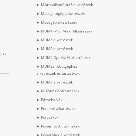
► Mikrohullámú sütő alkatrészek
► Mosogatógép alkatrészek
► Mosógép alkatrészek
► MUM4 (ProfiMixx) Alkatrészek
► MUM5 alkatrészek
► MUM8 alkatrészek
ja a
► MUM9 OptiMUM alkatrészek
► MUMS2 robotgéphez
alkatrészek és tartozékok
► MUMX alkatrészek
► MUZ4MX2 alkatrészek
► Páraelszívók
► Porszívó alkatrészek
► Porzsákok
► Power for All termékek
► PowerMixx alkatrészek