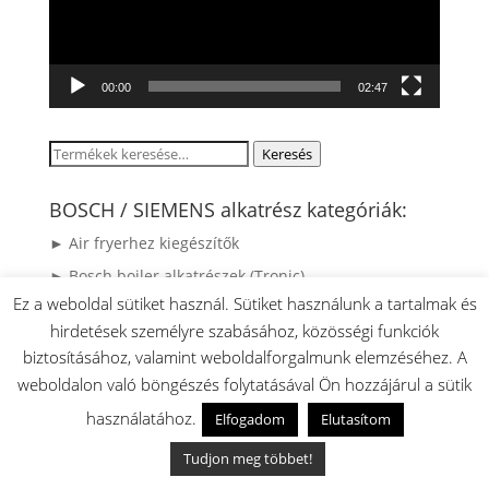
00:00
02:47
Keresés
Keresés
a
következőre:
BOSCH / SIEMENS alkatrész kategóriák:
► Air fryerhez kiegészítők
► Bosch bojler alkatrészek (Tronic)
Ez a weboldal sütiket használ. Sütiket használunk a tartalmak és
► Bosch Fűnyíró alkatrészek
hirdetések személyre szabásához, közösségi funkciók
► BOSCH MUM4 ProfiMixx Konyhai robotgépre
biztosításához, valamint weboldalforgalmunk elemzéséhez. A
kiegészítők és feltétek
weboldalon való böngészés folytatásával Ön hozzájárul a sütik
► BOSCH MUM5 Konyhai robotgépre kiegészítők,
használatához.
Elfogadom
Elutasítom
feltehető tartozékok
► BOSCH MUMS2 robotgéphez tartozékok és
Tudjon meg többet!
kiegészítők