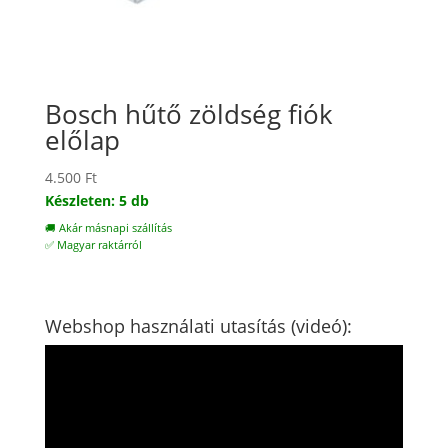
Bosch hűtő zöldség fiók
előlap
4.500
Ft
Készleten: 5 db
🚚 Akár másnapi szállítás
✅ Magyar raktárról
Webshop használati utasítás (videó):
Videólejátszó