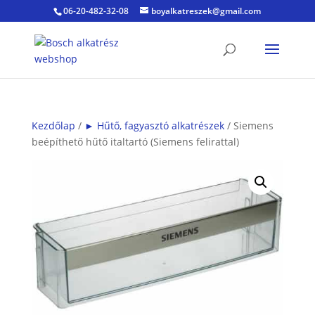
06-20-482-32-08
boyalkatreszek@gmail.com
Kezdőlap
/
► Hűtő, fagyasztó alkatrészek
/ Siemens
beépíthető hűtő italtartó (Siemens felirattal)