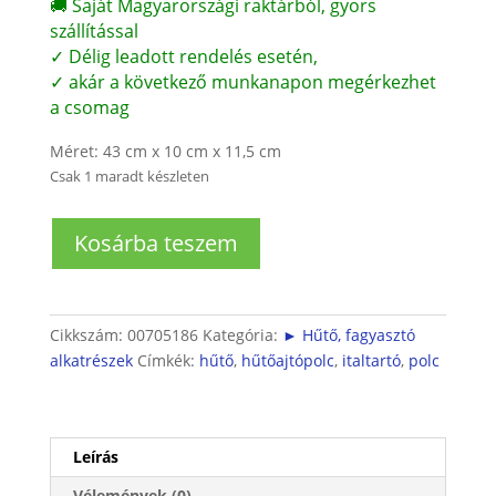
🚚 Saját Magyarországi raktárból, gyors
szállítással
✓ Délig leadott rendelés esetén,
✓ akár a következő munkanapon megérkezhet
a csomag
Méret: 43 cm x 10 cm x 11,5 cm
Csak 1 maradt készleten
Siemens
Kosárba teszem
beépíthető
hűtő
italtartó
(Siemens
Cikkszám:
00705186
Kategória:
► Hűtő, fagyasztó
felirattal)
alkatrészek
Címkék:
hűtő
,
hűtőajtópolc
,
italtartó
,
polc
mennyiség
Leírás
Vélemények (0)