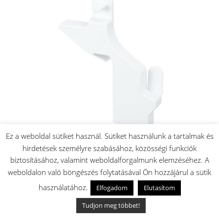
Ez a weboldal sütiket használ. Sütiket használunk a tartalmak és
hirdetések személyre szabásához, közösségi funkciók
biztosításához, valamint weboldalforgalmunk elemzéséhez. A
Bosch/Siemens fagyasztóajtó
weboldalon való böngészés folytatásával Ön hozzájárul a sütik
tartó (Jobb oldali)
használatához.
Elfogadom
Elutasítom
2.900
Ft
Tudjon meg többet!
Készleten: 2 db