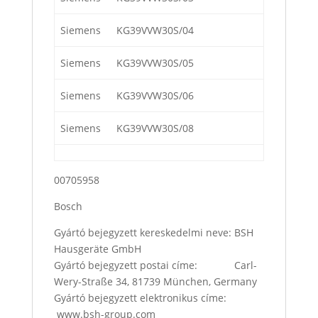
Siemens
KG39VVW30S/04
Siemens
KG39VVW30S/05
Siemens
KG39VVW30S/06
Siemens
KG39VVW30S/08
00705958
Bosch
Gyártó bejegyzett kereskedelmi neve: BSH
Hausgeräte GmbH
Gyártó bejegyzett postai címe: Carl-
Wery-Straße 34, 81739 München, Germany
Gyártó bejegyzett elektronikus címe:
www.bsh-group.com