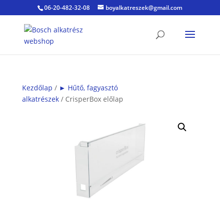
06-20-482-32-08
boyalkatreszek@gmail.com
Kezdőlap
/
► Hűtő, fagyasztó
alkatrészek
/ CrisperBox előlap