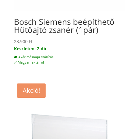
Bosch Siemens beépíthető
Hűtőajtó zsanér (1pár)
23.900
Ft
Készleten: 2 db
🚚 Akár másnapi szállítás
✅ Magyar raktárról
Akció!