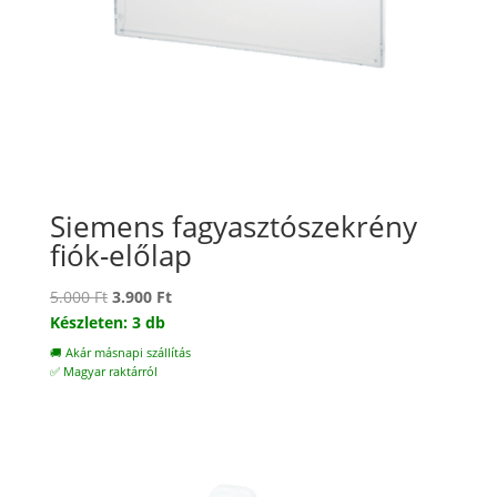
Siemens fagyasztószekrény
fiók-előlap
Original
Current
5.000
Ft
3.900
Ft
price
price
Készleten: 3 db
was:
is:
🚚 Akár másnapi szállítás
5.000 Ft.
3.900 Ft.
✅ Magyar raktárról