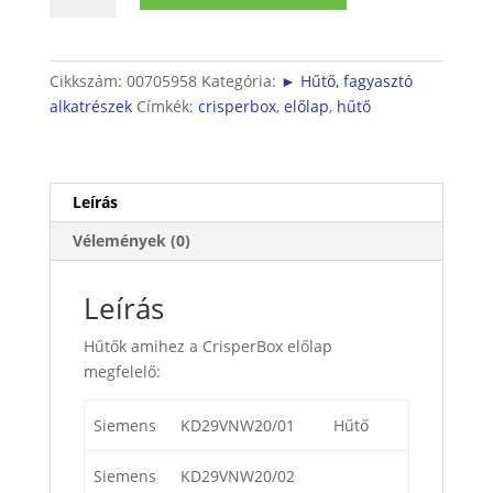
mennyiség
Cikkszám:
00705958
Kategória:
► Hűtő, fagyasztó
alkatrészek
Címkék:
crisperbox
,
előlap
,
hűtő
Leírás
Vélemények (0)
Leírás
Hűtők amihez a CrisperBox előlap
megfelelő:
Siemens
KD29VNW20/01
Hűtő
Siemens
KD29VNW20/02