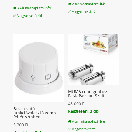
🚚 Akár másnapi szállítás
was:
is:
🚚 Akár másnapi szállítás
✅ Magyar raktárról
8.600 Ft.
5.900 Ft.
✅ Magyar raktárról
MUM5 robotgéphez
PastaPassion Szett
48.000
Ft
Bosch sütő
Készleten: 2 db
funkcióválasztó gomb
fehér színben
🚚 Akár másnapi szállítás
3.200
Ft
✅ Magyar raktárról