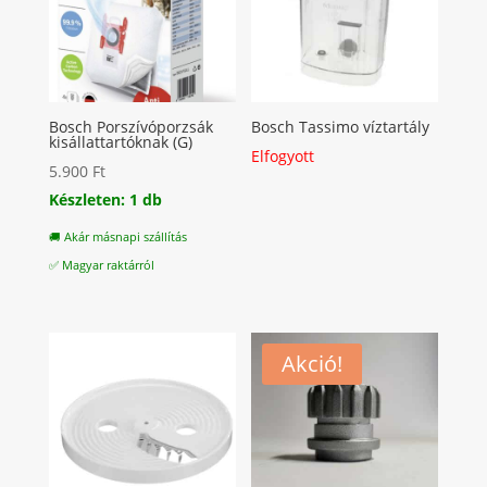
Bosch Porszívóporzsák
Bosch Tassimo víztartály
kisállattartóknak (G)
Elfogyott
5.900
Ft
Készleten: 1 db
🚚 Akár másnapi szállítás
✅ Magyar raktárról
Akció!