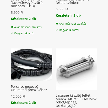
(távozólevegő szűrő,
fekete színben
mosható , H13)
6.600
Ft
5.900
Ft
Készleten: 3 db
Készleten: 2 db
🚚 Akár másnapi szállítás
🚚 Akár másnapi szállítás
✅ Magyar raktárról
✅ Magyar raktárról
Porszívó gégecső
Unlimited porszívóhoz
Lasagne készítő feltét
12.000
Ft
MUM4, MUM5 és MUMS2
robotgéphez,
Készleten: 2 db
tésztanyújtó