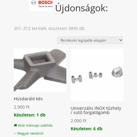
Újdonságok:
Sorted
301–312 termék, összesen 3890 db
by
latest
Húsdaráló kés
2.900
Ft
Univerzális INOX tűzhely
/ sütő forgatógomb
Készleten: 1 db
2.000
Ft
🚚 Akár másnapi szállítás
Készleten: 6 db
✅ Magyar raktárról