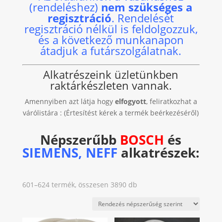
(rendeléshez)
nem szükséges a
regisztráció
. Rendelését
regisztráció nélkül is feldolgozzuk,
és a következő munkanapon
átadjuk a futárszolgálatnak.
Alkatrészeink üzletünkben
raktárkészleten vannak.
Amennyiben azt látja hogy
elfogyott
, feliratkozhat a
várólistára : (Értesítést kérek a termék beérkezéséről)
Népszerűbb
BOSCH
és
SIEMENS, NEFF
alkatrészek:
Sorted
601–624 termék, összesen 3890 db
by
popularity