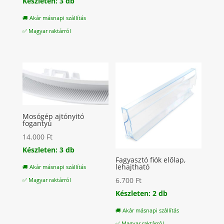
Készleten: 3 db
🚚 Akár másnapi szállítás
✅ Magyar raktárról
Mosógép ajtónyitó
fogantyú
14.000
Ft
Készleten: 3 db
Fagyasztó fiók előlap,
lehajtható
🚚 Akár másnapi szállítás
6.700
Ft
✅ Magyar raktárról
Készleten: 2 db
🚚 Akár másnapi szállítás
✅ Magyar raktárról