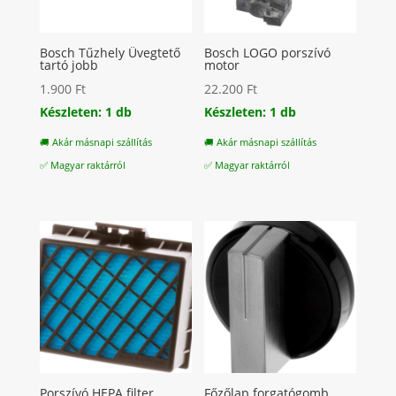
Bosch Tűzhely Üvegtető
Bosch LOGO porszívó
tartó jobb
motor
1.900
Ft
22.200
Ft
Készleten: 1 db
Készleten: 1 db
🚚 Akár másnapi szállítás
🚚 Akár másnapi szállítás
✅ Magyar raktárról
✅ Magyar raktárról
Porszívó HEPA filter
Főzőlap forgatógomb