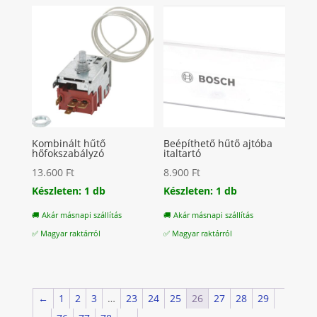
Kombinált hűtő
Beépíthető hűtő ajtóba
hőfokszabályzó
italtartó
13.600
Ft
8.900
Ft
Készleten: 1 db
Készleten: 1 db
🚚 Akár másnapi szállítás
🚚 Akár másnapi szállítás
✅ Magyar raktárról
✅ Magyar raktárról
←
1
2
3
…
23
24
25
26
27
28
29