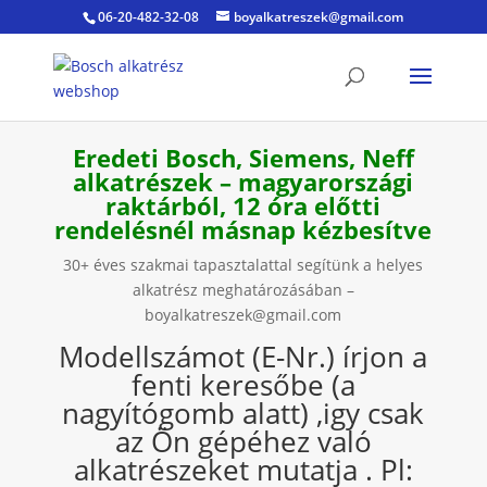
06-20-482-32-08
boyalkatreszek@gmail.com
Eredeti Bosch, Siemens, Neff
alkatrészek – magyarországi
raktárból, 12 óra előtti
rendelésnél másnap kézbesítve
30+ éves szakmai tapasztalattal segítünk a helyes
alkatrész meghatározásában –
boyalkatreszek@gmail.com
Modellszámot (E-Nr.) írjon a
fenti keresőbe (a
nagyítógomb alatt) ,igy csak
az Ön gépéhez való
alkatrészeket mutatja . Pl: