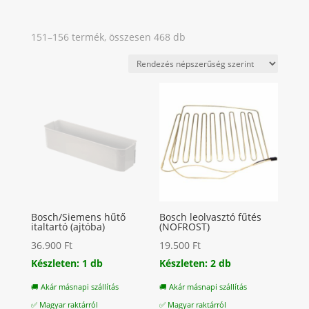
Sorted
151–156 termék, összesen 468 db
by
popularity
Bosch/Siemens hűtő
Bosch leolvasztó fűtés
italtartó (ajtóba)
(NOFROST)
36.900
Ft
19.500
Ft
Készleten: 1 db
Készleten: 2 db
🚚 Akár másnapi szállítás
🚚 Akár másnapi szállítás
✅ Magyar raktárról
✅ Magyar raktárról