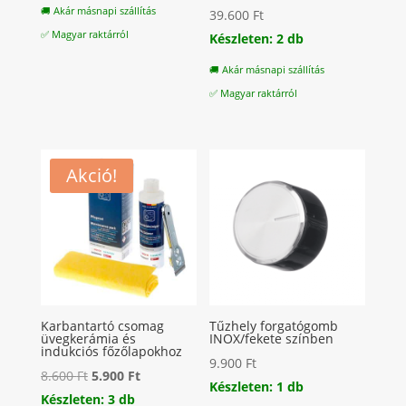
🚚 Akár másnapi szállítás
39.600
Ft
✅ Magyar raktárról
Készleten: 2 db
🚚 Akár másnapi szállítás
✅ Magyar raktárról
Akció!
Karbantartó csomag
Tűzhely forgatógomb
üvegkerámia és
INOX/fekete színben
indukciós főzőlapokhoz
9.900
Ft
Original
Current
8.600
Ft
5.900
Ft
Készleten: 1 db
price
price
Készleten: 3 db