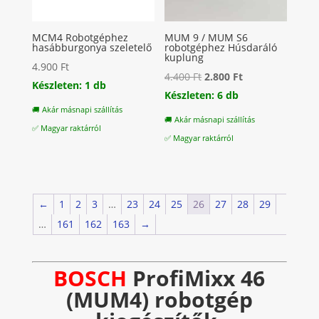
MCM4 Robotgéphez
MUM 9 / MUM S6
hasábburgonya szeletelő
robotgéphez Húsdaráló
kuplung
4.900
Ft
Original
Current
4.400
Ft
2.800
Ft
Készleten: 1 db
price
price
Készleten: 6 db
🚚 Akár másnapi szállítás
was:
is:
🚚 Akár másnapi szállítás
✅ Magyar raktárról
4.400 Ft.
2.800 Ft.
✅ Magyar raktárról
←
1
2
3
…
23
24
25
26
27
28
29
…
161
162
163
→
BOSCH
ProfiMixx 46
(MUM4) robotgép