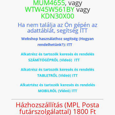
MUM4655
, vagy
WTW45W561BY
vagy
KDN30X00
Ha nem találja az Ön gépén az
adattáblát, segítség ITT
Webshop használathoz segítség (Hogyan
rendelhetünk?): ITT
Alkatrész és tartozék keresés és rendelés
SZÁMÍTÓGÉPRŐL (Videó) ITT
Alkatrész és tartozék keresés és rendelés
TABLETRŐL (Videó) ITT
Alkatrtész és tartozék keresés és rendelés
MOBILRÓL (Videó) ITT
Házhozszállítás (MPL Posta
futárszolgálattal) 1800 Ft