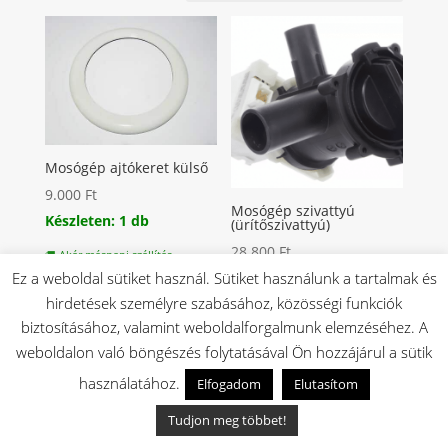
Mosógép ajtókeret külső
9.000
Ft
Mosógép szivattyú
Készleten: 1 db
(ürítőszivattyú)
28.800
Ft
🚚 Akár másnapi szállítás
Ez a weboldal sütiket használ. Sütiket használunk a tartalmak és
Készleten: 2 db
✅ Magyar raktárról
hirdetések személyre szabásához, közösségi funkciók
🚚 Akár másnapi szállítás
biztosításához, valamint weboldalforgalmunk elemzéséhez. A
✅ Magyar raktárról
weboldalon való böngészés folytatásával Ön hozzájárul a sütik
használatához.
Elfogadom
Elutasítom
Tudjon meg többet!
←
1
2
3
…
23
24
25
26