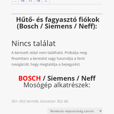
…
76
77
78
→
Hűtő- és fagyasztó fiókok
(Bosch / Siemens / Neff):
Nincs találat
A keresett oldal nem található. Próbálja meg
finomítani a keresést vagy használja a fenti
navigációt, hogy megtalálja a bejegyzést.
BOSCH
/ Siemens / Neff
Mosógép alkatrészek:
Sorted
301–302 termék, összesen 302 db
by
popularity