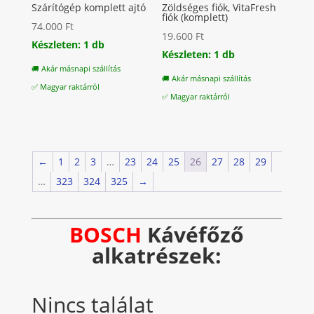
Szárítógép komplett ajtó
Zöldséges fiók, VitaFresh
fiók (komplett)
74.000
Ft
19.600
Ft
Készleten: 1 db
Készleten: 1 db
🚚 Akár másnapi szállítás
🚚 Akár másnapi szállítás
✅ Magyar raktárról
✅ Magyar raktárról
←
1
2
3
…
23
24
25
26
27
28
29
…
323
324
325
→
BOSCH
Kávéfőző
alkatrészek:
Nincs találat