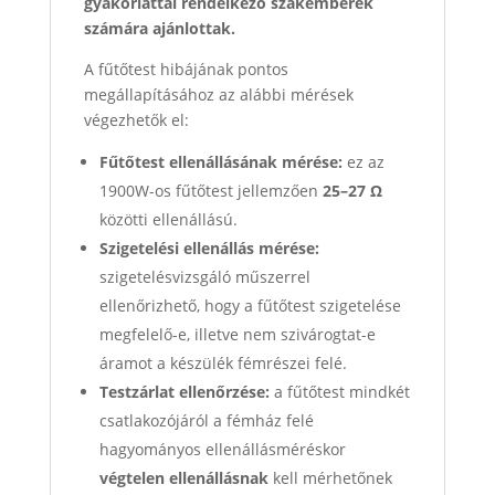
gyakorlattal rendelkező szakemberek
számára ajánlottak.
A fűtőtest hibájának pontos
megállapításához az alábbi mérések
végezhetők el:
Fűtőtest ellenállásának mérése:
ez az
1900W-os fűtőtest jellemzően
25–27 Ω
közötti ellenállású.
Szigetelési ellenállás mérése:
szigetelésvizsgáló műszerrel
ellenőrizhető, hogy a fűtőtest szigetelése
megfelelő-e, illetve nem szivárogtat-e
áramot a készülék fémrészei felé.
Testzárlat ellenőrzése:
a fűtőtest mindkét
csatlakozójáról a fémház felé
hagyományos ellenállásméréskor
végtelen ellenállásnak
kell mérhetőnek