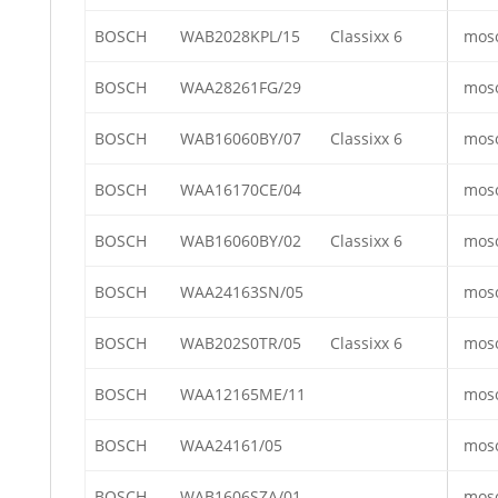
BOSCH
WAB2028KPL/15
Classixx 6
mos
BOSCH
WAA28261FG/29
mos
BOSCH
WAB16060BY/07
Classixx 6
mos
BOSCH
WAA16170CE/04
mos
BOSCH
WAB16060BY/02
Classixx 6
mos
BOSCH
WAA24163SN/05
mos
BOSCH
WAB202S0TR/05
Classixx 6
mos
BOSCH
WAA12165ME/11
mos
BOSCH
WAA24161/05
mos
BOSCH
WAB1606SZA/01
mos