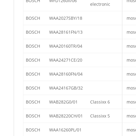
BOSCH
WFD1260II/06
mos
electronic
BOSCH
WAA2027SBY/18
mos
BOSCH
WAA28161FN/13
mos
BOSCH
WAA20160TR/04
mos
BOSCH
WAA24271CE/20
mos
BOSCH
WAA28160FN/04
mos
BOSCH
WAA24167GB/32
mos
BOSCH
WAB282G0/01
Classixx 6
mos
BOSCH
WAB28220CH/01
Classixx 5
mos
BOSCH
WAA16260PL/01
mos