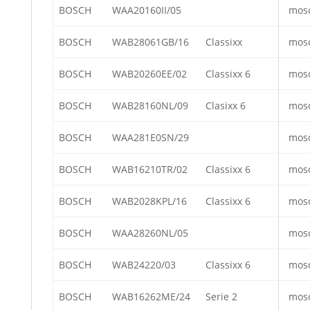
BOSCH
WAA20160II/05
mos
BOSCH
WAB28061GB/16
Classixx
mos
BOSCH
WAB20260EE/02
Classixx 6
mos
BOSCH
WAB28160NL/09
Clasixx 6
mos
BOSCH
WAA281E0SN/29
mos
BOSCH
WAB16210TR/02
Classixx 6
mos
BOSCH
WAB2028KPL/16
Classixx 6
mos
BOSCH
WAA28260NL/05
mos
BOSCH
WAB24220/03
Classixx 6
mos
BOSCH
WAB16262ME/24
Serie 2
mos