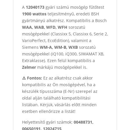
A
12040173
gyári számú mosógép fűtőtest
1900 wattos
teljesítményű, eredeti BSH
gyártmányú alkatrész. Kompatibilis a Bosch
WAA, WAB, WFD, WFH
sorozatú
mosógépekkel (Classixx 5, Classixx 6, Serie 2,
VarioPerfect, EcoEdition), valamint a
Siemens
WM-A, WM-B, WXB
sorozatú
mosógépekkel (iQ100, iQ300, SIWAMAT XB,
Extraklasse). Ezen felül kompatibilis a
Zelmer
márkájú mosógépekkel is.
⚠️ Fontos:
Ez az alkatrész csak akkor
kompatibilis az Ön mosógépével, ha a
készülék típusszáma (E-Nr) szerepel az
oldal alján található kompatibilitási
listában. Kérjük, vásárlás előtt minden
esetben ellenőrizze a listát!
Helyettesítő gyári számok:
00488731,
00650191, 12024715