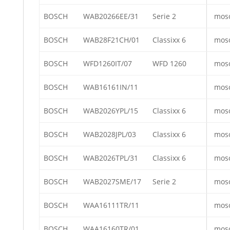
BOSCH
WAB20266EE/31
Serie 2
mos
BOSCH
WAB28F21CH/01
Classixx 6
mos
BOSCH
WFD1260IT/07
WFD 1260
mos
BOSCH
WAB16161IN/11
mos
BOSCH
WAB2026YPL/15
Classixx 6
mos
BOSCH
WAB2028JPL/03
Classixx 6
mos
BOSCH
WAB2026TPL/31
Classixx 6
mos
BOSCH
WAB2027SME/17
Serie 2
mos
BOSCH
WAA16111TR/11
mos
BOSCH
WAA16160TR/01
mos