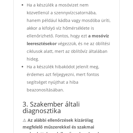
Ha a készülék a mosóvizet nem
közvetlenül a szennyvízcsatornába,
hanem például kádba vagy mosdóba üríti,
akkor a kifolyó víz hőmérséklete is
ellenőrizhető. Fontos, hogy ezt
a mosóvíz
leeresztésekor
végezzük, és ne az öblítési
ciklusok alatt, mert az öblítővíz általában
hideg.
Ha a készülék hibakódot jelenít meg,
érdemes azt feljegyezni, mert fontos
segítséget nyújthat a hiba
beazonosításában.
3. Szakember általi
diagnosztika
⚠️
Az alábbi ellenőrzések kizárólag
megfelelő műszerekkel és szakmai