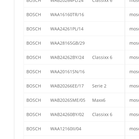
BOSCH
WAB20264PL/24
Classixx 6
mos
BOSCH
WAA16160TR/16
mos
BOSCH
WAA24261PL/14
mos
BOSCH
WAA28165GB/29
mos
BOSCH
WAB24262BY/24
Classixx 6
mos
BOSCH
WAA20161SN/16
mos
BOSCH
WAB20266EE/17
Serie 2
mos
BOSCH
WAB2026SME/05
Maxx6
mos
BOSCH
WAB24260BY/02
Classixx 6
mos
BOSCH
WAA12160II/04
mos