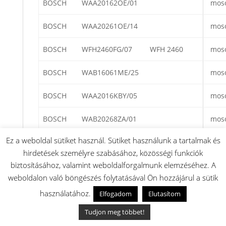
BOSCH
WAA20162OE/01
mos
BOSCH
WAA20261OE/14
mos
BOSCH
WFH2460FG/07
WFH 2460
mos
BOSCH
WAB16061ME/25
mos
BOSCH
WAA2016KBY/05
mos
BOSCH
WAB20268ZA/01
mos
Ez a weboldal sütiket használ. Sütiket használunk a tartalmak és
BOSCH
WAA2416KPL/20
mos
hirdetések személyre szabásához, közösségi funkciók
biztosításához, valamint weboldalforgalmunk elemzéséhez. A
BOSCH
WFD1660BY/05
WFD 1660
mos
weboldalon való böngészés folytatásával Ön hozzájárul a sütik
BOSCH
WAB20264PL/17
Classixx 6
mos
használatához.
Elfogadom
Elutasítom
BOSCH
WAB22066EE/24
Serie 2
mos
Tudjon meg többet!