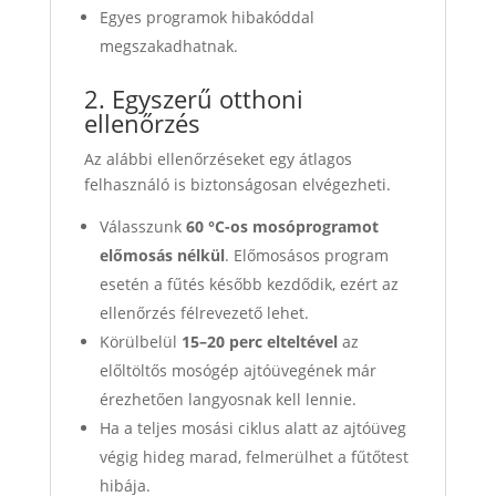
Egyes programok hibakóddal
megszakadhatnak.
2. Egyszerű otthoni
ellenőrzés
Az alábbi ellenőrzéseket egy átlagos
felhasználó is biztonságosan elvégezheti.
Válasszunk
60 °C-os mosóprogramot
előmosás nélkül
. Előmosásos program
esetén a fűtés később kezdődik, ezért az
ellenőrzés félrevezető lehet.
Körülbelül
15–20 perc elteltével
az
előltöltős mosógép ajtóüvegének már
érezhetően langyosnak kell lennie.
Ha a teljes mosási ciklus alatt az ajtóüveg
végig hideg marad, felmerülhet a fűtőtest
hibája.