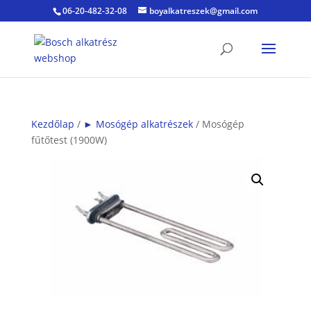
06-20-482-32-08
boyalkatreszek@gmail.com
Kezdőlap
/
► Mosógép alkatrészek
/ Mosógép
fűtőtest (1900W)