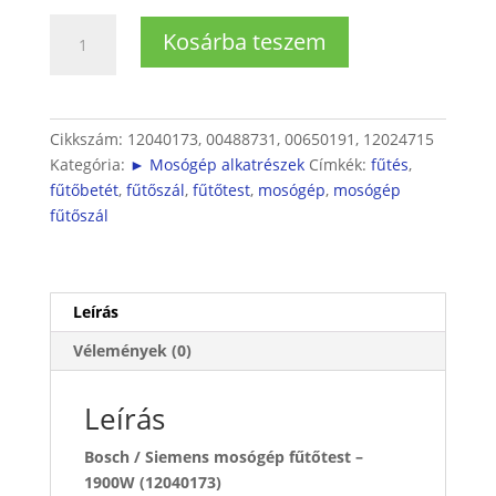
Mosógép
Kosárba teszem
fűtőtest
(1900W)
mennyiség
Cikkszám:
12040173, 00488731, 00650191, 12024715
Kategória:
► Mosógép alkatrészek
Címkék:
fűtés
,
fűtőbetét
,
fűtőszál
,
fűtőtest
,
mosógép
,
mosógép
fűtőszál
Leírás
Vélemények (0)
Leírás
Bosch / Siemens mosógép fűtőtest –
1900W (12040173)