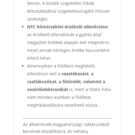
lennie. A kisebb szigetelési hibák
kimutatásához szigetelésvizsgáló műszer
szükséges.
NTC hőmérséklet-érzékelő ellenőrzése:
az érzékelő ellenállását a gyártó által
megadott értékek alapján kell megmérni,
mivel annak névleges értéke típusonként
eltérő lehet.
Amennyiben a fűtőtest megfelelő,
ellenőrizni kell a
vezetékezést, a
csatlakozókat, a fűtőrelét, valamint a
vezérlőelektronikát
is, mert a fűtési hiba
nem minden esetben a fűtőtest
meghibásodására vezethető vissza.
Az alkatrészek magyarországi raktárunkból
kerülnek kiszállításra, és néhány