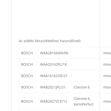
Az alábbi készülékekhez használható:
BOSCH
WAA28166NN/06
mos
BOSCH
WAA20162PL/18
mos
BOSCH
WAA16162OE/21
mos
BOSCH
WAB2021JPL/21
Classixx 6
mos
Classixx 6,
BOSCH
WAB24272CE/12
mos
VarioPerfect