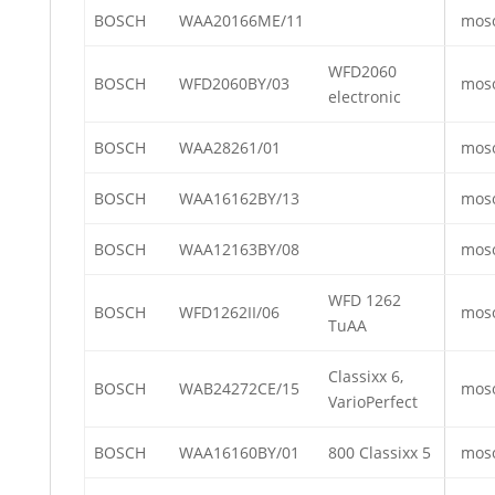
BOSCH
WAA20166ME/11
mos
WFD2060
BOSCH
WFD2060BY/03
mos
electronic
BOSCH
WAA28261/01
mos
BOSCH
WAA16162BY/13
mos
BOSCH
WAA12163BY/08
mos
WFD 1262
BOSCH
WFD1262II/06
mos
TuAA
Classixx 6,
BOSCH
WAB24272CE/15
mos
VarioPerfect
BOSCH
WAA16160BY/01
800 Classixx 5
mos