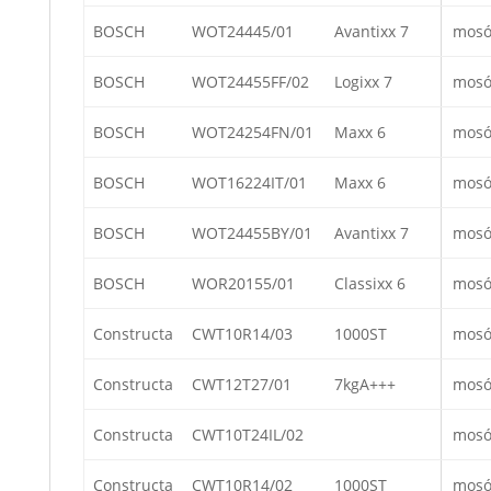
BOSCH
WOT24445/01
Avantixx 7
mosó
BOSCH
WOT24455FF/02
Logixx 7
mosó
BOSCH
WOT24254FN/01
Maxx 6
mosó
BOSCH
WOT16224IT/01
Maxx 6
mosó
BOSCH
WOT24455BY/01
Avantixx 7
mosó
BOSCH
WOR20155/01
Classixx 6
mosó
Constructa
CWT10R14/03
1000ST
mosó
Constructa
CWT12T27/01
7kgA+++
mosó
Constructa
CWT10T24IL/02
mosó
Constructa
CWT10R14/02
1000ST
mosó