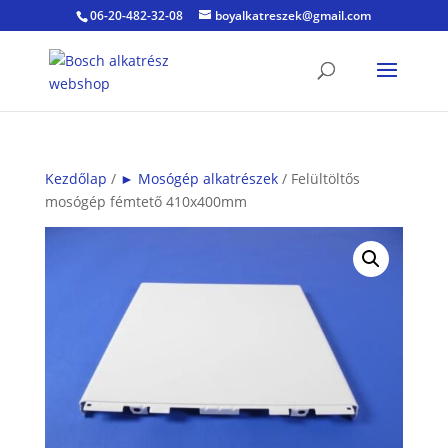
06-20-482-32-08
boyalkatreszek@gmail.com
Kezdőlap
/
► Mosógép alkatrészek
/ Felültöltős
mosógép fémtető 410x400mm