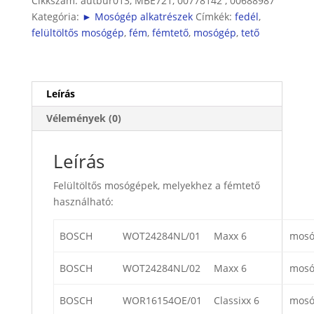
Cikkszám:
autbur013, MBE721, 00778142 , 00688987
Kategória:
► Mosógép alkatrészek
Címkék:
fedél
,
felültöltős mosógép
,
fém
,
fémtető
,
mosógép
,
tető
Leírás
Vélemények (0)
Leírás
Felültöltős mosógépek, melyekhez a fémtető
használható:
BOSCH
WOT24284NL/01
Maxx 6
mosó
BOSCH
WOT24284NL/02
Maxx 6
mosó
BOSCH
WOR16154OE/01
Classixx 6
mosó