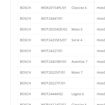
BOSCH
WOR20154PL/01
Classixx 6
mosó
BOSCH
WOT24447/01
mosó
BOSCH
WOT20254OE/02
Maxx 6
mosó
BOSCH
WOT24255ES/07
Serie 4
mosó
BOSCH
WOT24227/01
mosó
BOSCH
WOT24455BY/01
Avantixx 7
mosó
BOSCH
WOT20225IT/01
Maxx 7
mosó
BOSCH
WOT20227IT/01
mosó
BOSCH
WOT24444/02
Logixx 6
mosó
BOSCH
WOR16124IT/02
Classixx 6
mosó