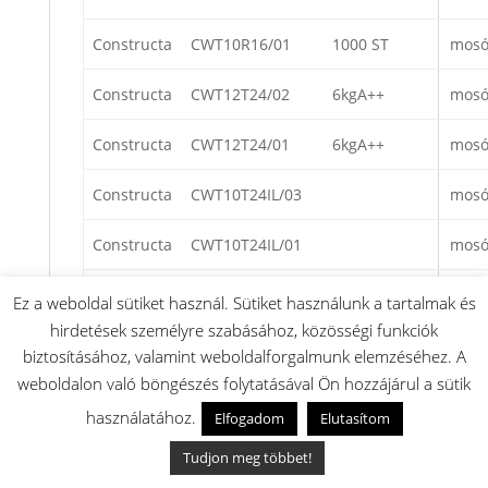
Constructa
CWT10R16/01
1000 ST
mosó
Constructa
CWT12T24/02
6kgA++
mosó
Constructa
CWT12T24/01
6kgA++
mosó
Constructa
CWT10T24IL/03
mosó
Constructa
CWT10T24IL/01
mosó
Constructa
CWT10R16IL/01
mosó
Ez a weboldal sütiket használ. Sütiket használunk a tartalmak és
hirdetések személyre szabásához, közösségi funkciók
Constructa
CWT10R14/01
1000ST
mosó
biztosításához, valamint weboldalforgalmunk elemzéséhez. A
weboldalon való böngészés folytatásával Ön hozzájárul a sütik
Constructa
CWT12T24/01
6kgA++
mosó
használatához.
Elfogadom
Elutasítom
Constructa
CWT10R14/01
1000ST
mosó
Tudjon meg többet!