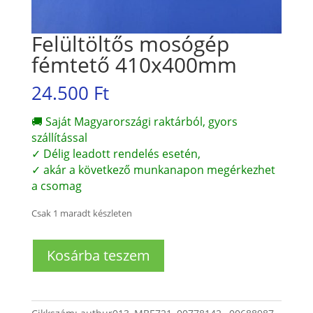
Felültöltős mosógép
fémtető 410x400mm
24.500
Ft
🚚 Saját Magyarországi raktárból, gyors
szállítással
✓ Délig leadott rendelés esetén,
✓ akár a következő munkanapon megérkezhet
a csomag
Csak 1 maradt készleten
Felültöltős
Kosárba teszem
mosógép
fémtető
410x400mm
mennyiség