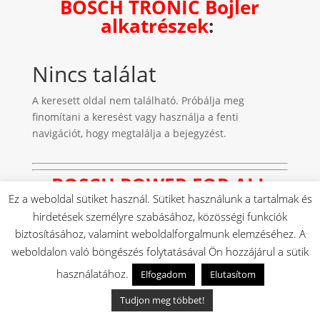
BOSCH TRONIC Bojler
alkatrészek
:
Nincs találat
A keresett oldal nem található. Próbálja meg
finomítani a keresést vagy használja a fenti
navigációt, hogy megtalálja a bejegyzést.
BOSCH
POWER FOR ALL
Ez a weboldal sütiket használ. Sütiket használunk a tartalmak és
Akkumulátor
hirdetések személyre szabásához, közösségi funkciók
Technológia:
biztosításához, valamint weboldalforgalmunk elemzéséhez. A
weboldalon való böngészés folytatásával Ön hozzájárul a sütik
használatához.
Elfogadom
Elutasítom
Tudjon meg többet!