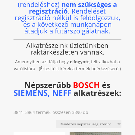
(rendeléshez)
nem szükséges a
regisztráció
. Rendelését
regisztráció nélkül is feldolgozzuk,
és a következő munkanapon
átadjuk a futárszolgálatnak.
Alkatrészeink üzletünkben
raktárkészleten vannak.
Amennyiben azt látja hogy
elfogyott
, feliratkozhat a
várólistára : (Értesítést kérek a termék beérkezéséről)
Népszerűbb
BOSCH
és
SIEMENS, NEFF
alkatrészek:
Sorted
3841–3864 termék, összesen 3890 db
by
popularity