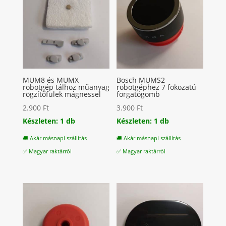
MUM8 és MUMX
Bosch MUMS2
robotgép tálhoz műanyag
robotgéphez 7 fokozatú
rögzítőfülek mágnessel
forgatógomb
2.900
Ft
3.900
Ft
Készleten: 1 db
Készleten: 1 db
🚚 Akár másnapi szállítás
🚚 Akár másnapi szállítás
✅ Magyar raktárról
✅ Magyar raktárról