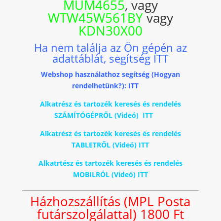
MUM4655
, vagy
WTW45W561BY
vagy
KDN30X00
Ha nem találja az Ön gépén az
adattáblát, segítség ITT
Webshop használathoz segítség (Hogyan
rendelhetünk?): ITT
Alkatrész és tartozék keresés és rendelés
SZÁMÍTÓGÉPRŐL (Videó) ITT
Alkatrész és tartozék keresés és rendelés
TABLETRŐL (Videó) ITT
Alkatrtész és tartozék keresés és rendelés
MOBILRÓL (Videó) ITT
Házhozszállítás (MPL Posta
futárszolgálattal) 1800 Ft