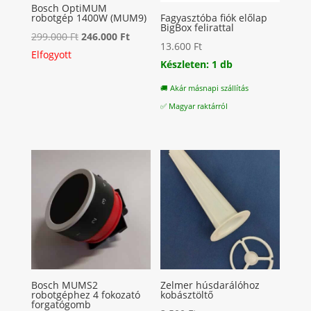
Bosch OptiMUM
robotgép 1400W (MUM9)
Fagyasztóba fiók előlap
BigBox felirattal
Original
Current
299.000
Ft
246.000
Ft
13.600
Ft
price
price
Elfogyott
Készleten: 1 db
was:
is:
299.000 Ft.
246.000 Ft.
🚚 Akár másnapi szállítás
✅ Magyar raktárról
Bosch MUMS2
Zelmer húsdarálóhoz
robotgéphez 4 fokozató
kobásztöltő
forgatógomb