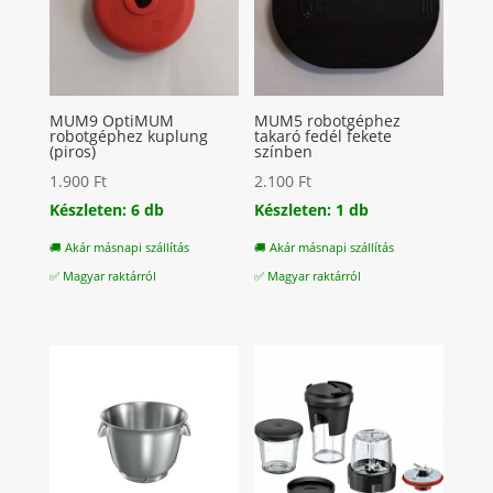
MUM9 OptiMUM
MUM5 robotgéphez
robotgéphez kuplung
takaró fedél fekete
(piros)
színben
1.900
Ft
2.100
Ft
Készleten: 6 db
Készleten: 1 db
🚚 Akár másnapi szállítás
🚚 Akár másnapi szállítás
✅ Magyar raktárról
✅ Magyar raktárról