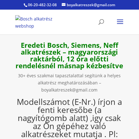
06-20-482-32-08
boyalkatreszek@gmail.com
Eredeti Bosch, Siemens, Neff
alkatrészek – magyarországi
raktárból, 12 óra előtti
rendelésnél másnap kézbesítve
30+ éves szakmai tapasztalattal segítünk a helyes
alkatrész meghatározásában –
boyalkatreszek@gmail.com
Modellszámot (E-Nr.) írjon a
fenti keresőbe (a
nagyítógomb alatt) ,igy csak
az Ön gépéhez való
alkatrészeket mutatja . Pl: