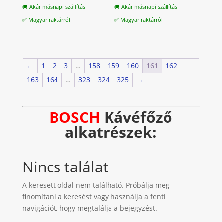
🚚 Akár másnapi szállítás
🚚 Akár másnapi szállítás
✅ Magyar raktárról
✅ Magyar raktárról
←
1
2
3
…
158
159
160
161
162
163
164
…
323
324
325
→
BOSCH
Kávéfőző
alkatrészek:
Nincs találat
A keresett oldal nem található. Próbálja meg
finomítani a keresést vagy használja a fenti
navigációt, hogy megtalálja a bejegyzést.