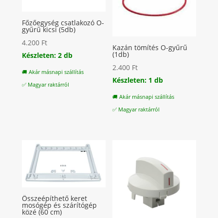
Főzőegység csatlakozó O-
gyűrű kicsi (5db)
4.200
Ft
Kazán tömítés O-gyűrű
(1db)
Készleten: 2 db
2.400
Ft
🚚 Akár másnapi szállítás
Készleten: 1 db
✅ Magyar raktárról
🚚 Akár másnapi szállítás
✅ Magyar raktárról
Összeépíthető keret
mosógép és szárítógép
közé (60 cm)