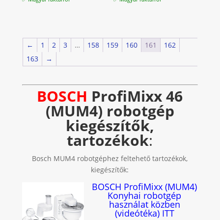
←
1
2
3
…
158
159
160
161
162
163
→
BOSCH
ProfiMixx 46
(MUM4) robotgép
kiegészítők,
tartozékok
:
Bosch MUM4 robotgéphez feltehető tartozékok,
kiegészítők:
BOSCH ProfiMixx (MUM4)
Konyhai robotgép
használat közben
(videótéka) ITT