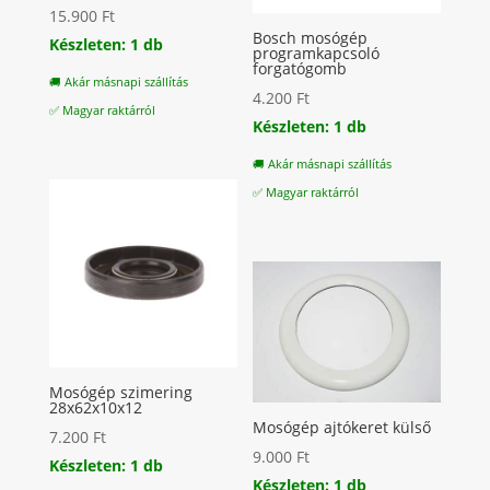
15.900
Ft
Bosch mosógép
Készleten: 1 db
programkapcsoló
forgatógomb
🚚 Akár másnapi szállítás
4.200
Ft
✅ Magyar raktárról
Készleten: 1 db
🚚 Akár másnapi szállítás
✅ Magyar raktárról
Mosógép szimering
28x62x10x12
Mosógép ajtókeret külső
7.200
Ft
9.000
Ft
Készleten: 1 db
Készleten: 1 db