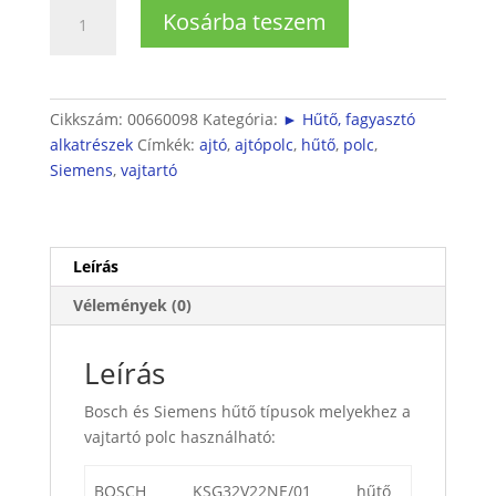
Siemens
Kosárba teszem
hűtő
ajtóba
vajtartó
polc
Cikkszám:
00660098
Kategória:
► Hűtő, fagyasztó
mennyiség
alkatrészek
Címkék:
ajtó
,
ajtópolc
,
hűtő
,
polc
,
Siemens
,
vajtartó
Leírás
Vélemények (0)
Leírás
Bosch és Siemens hűtő típusok melyekhez a
vajtartó polc használható:
BOSCH
KSG32V22NE/01
hűtő