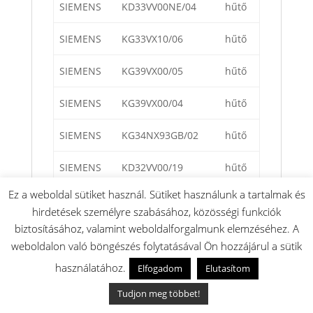
SIEMENS
KD33VV00NE/04
hűtő
SIEMENS
KG33VX10/06
hűtő
SIEMENS
KG39VX00/05
hűtő
SIEMENS
KG39VX00/04
hűtő
SIEMENS
KG34NX93GB/02
hűtő
SIEMENS
KD32VV00/19
hűtő
Ez a weboldal sütiket használ. Sütiket használunk a tartalmak és
SIEMENS
KG36VV00FF/08
hűtő
hirdetések személyre szabásához, közösségi funkciók
biztosításához, valamint weboldalforgalmunk elemzéséhez. A
SIEMENS
KG36VX00/02
hűtő
weboldalon való böngészés folytatásával Ön hozzájárul a sütik
SIEMENS
KG36NX00FF/09
hűtő
használatához.
Elfogadom
Elutasítom
Tudjon meg többet!
SIEMENS
KG33VX41/03
hűtő