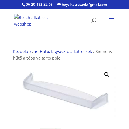
06-20-482-32-08
boyalkatreszek@gmail.com
Kezdőlap
/
► Hűtő, fagyasztó alkatrészek
/ Siemens
hűtő ajtóba vajtartó polc