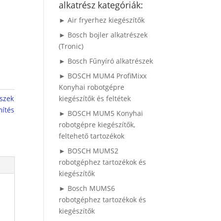
alkatrész kategóriák:
► Air fryerhez kiegészítők
► Bosch bojler alkatrészek
(Tronic)
► Bosch Fűnyíró alkatrészek
► BOSCH MUM4 ProfiMixx
Konyhai robotgépre
észek
kiegészítők és feltétek
mítés
► BOSCH MUM5 Konyhai
robotgépre kiegészítők,
feltehető tartozékok
► BOSCH MUMS2
robotgéphez tartozékok és
kiegészítők
► Bosch MUMS6
robotgéphez tartozékok és
kiegészítők