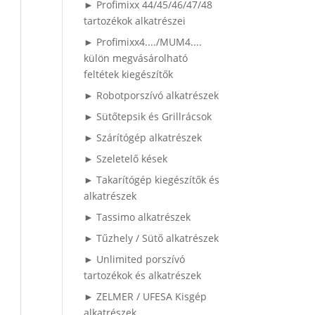
► Profimixx 44/45/46/47/48
tartozékok alkatrészei
► Profimixx4..../MUM4....
külön megvásárolható
feltétek kiegészítők
► Robotporszívó alkatrészek
► Sütőtepsik és Grillrácsok
► Szárítógép alkatrészek
► Szeletelő kések
► Takarítógép kiegészítők és
alkatrészek
► Tassimo alkatrészek
► Tűzhely / Sütő alkatrészek
► Unlimited porszívó
tartozékok és alkatrészek
► ZELMER / UFESA Kisgép
alkatrészek