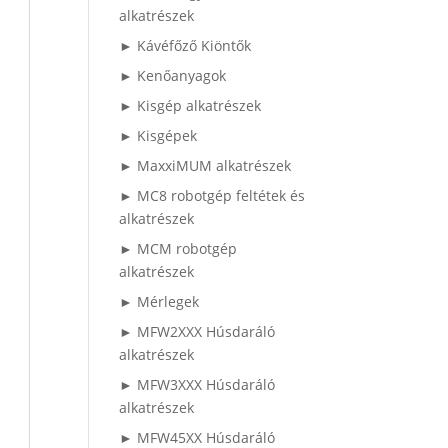
alkatrészek
► Kávéfőző Kiöntők
► Kenőanyagok
► Kisgép alkatrészek
► Kisgépek
► MaxxiMUM alkatrészek
► MC8 robotgép feltétek és
alkatrészek
► MCM robotgép
alkatrészek
► Mérlegek
► MFW2XXX Húsdaráló
alkatrészek
► MFW3XXX Húsdaráló
alkatrészek
► MFW45XX Húsdaráló