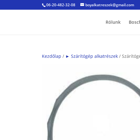
06-20-482-32-08
boyalkatreszek@gmail.com
Rólunk
Bosc
Kezdőlap
/
► Szárítógép alkatrészek
/ Szárítóg