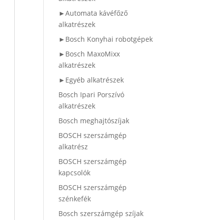
►Automata kávéfőző
alkatrészek
►Bosch Konyhai robotgépek
►Bosch MaxoMixx
alkatrészek
►Egyéb alkatrészek
Bosch Ipari Porszívó
alkatrészek
Bosch meghajtószíjak
BOSCH szerszámgép
alkatrész
BOSCH szerszámgép
kapcsolók
BOSCH szerszámgép
szénkefék
Bosch szerszámgép szíjak