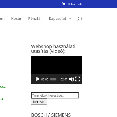
0 Termék
om
Kosár
Pénztár
Kapcsolat
Webshop használati
utasítás (videó):
Videólejátszó
00:00
02:47
ssal
Keresés
 a
a
Keresés
következőre:
BOSCH / SIEMENS