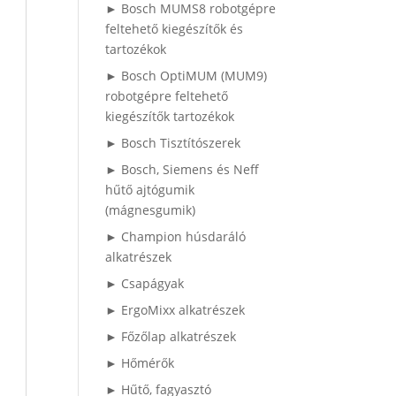
► Bosch MUMS8 robotgépre
feltehető kiegészítők és
tartozékok
► Bosch OptiMUM (MUM9)
robotgépre feltehető
kiegészítők tartozékok
► Bosch Tisztítószerek
► Bosch, Siemens és Neff
hűtő ajtógumik
(mágnesgumik)
► Champion húsdaráló
alkatrészek
► Csapágyak
► ErgoMixx alkatrészek
► Főzőlap alkatrészek
► Hőmérők
► Hűtő, fagyasztó