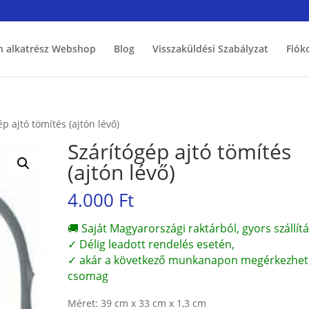
h alkatrész Webshop
Blog
Visszaküldési Szabályzat
Fiók
ép ajtó tömítés (ajtón lévő)
Szárítógép ajtó tömítés
(ajtón lévő)
4.000
Ft
🚚 Saját Magyarországi raktárból, gyors szállítá
✓ Délig leadott rendelés esetén,
✓ akár a következő munkanapon megérkezhet
csomag
Méret: 39 cm x 33 cm x 1,3 cm