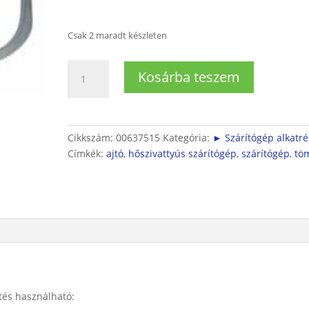
Csak 2 maradt készleten
Szárítógép
Kosárba teszem
ajtó
tömítés
(ajtón
lévő)
Cikkszám:
00637515
Kategória:
► Szárítógép alkatr
mennyiség
Címkék:
ajtó
,
hőszivattyús szárítógép
,
szárítógép
,
tö
tés használható: