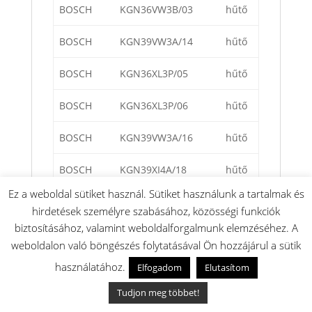
BOSCH
KGN36VW3B/03
hűtő
BOSCH
KGN39VW3A/14
hűtő
BOSCH
KGN36XL3P/05
hűtő
BOSCH
KGN36XL3P/06
hűtő
BOSCH
KGN39VW3A/16
hűtő
BOSCH
KGN39XI4A/18
hűtő
Ez a weboldal sütiket használ. Sütiket használunk a tartalmak és
BOSCH
KGN39VI3A/02
hűtő
hirdetések személyre szabásához, közösségi funkciók
biztosításához, valamint weboldalforgalmunk elemzéséhez. A
BOSCH
KGN39VL45/08
hűtő
weboldalon való böngészés folytatásával Ön hozzájárul a sütik
BOSCH
KGN34XW35G/04
hűtő
használatához.
Elfogadom
Elutasítom
Tudjon meg többet!
BOSCH
KGN36VL3A/16
hűtő