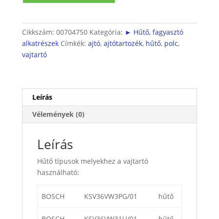
mennyiség
Cikkszám:
00704750
Kategória:
► Hűtő, fagyasztó
alkatrészek
Címkék:
ajtó
,
ajtótartozék
,
hűtő
,
polc
,
vajtartó
Leírás
Vélemények (0)
Leírás
Hűtő típusok melyekhez a vajtartó
használható:
BOSCH
KSV36VW3PG/01
hűtő
BOSCH
KSV36VW31U/01
hűtő