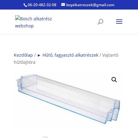
06-20-482-32-08
boyalkatreszek@gmail.com
Kezdőlap
/
► Hűtő, fagyasztó alkatrészek
/ Vajtartó
hűtőajtóra