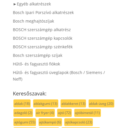
►Egyéb alkatrészek
Bosch Ipari Porszívó alkatrészek
Bosch meghajtószíjak
BOSCH szerszámgép alkatrész
BOSCH szerszámgép kapcsolók
BOSCH szerszámgép szénkefék
Bosch szerszámgép szíjak
Hűtő- és fagyasztó fiókok
Hűtő- és fagyasztó üveglapok (Bosch / Siemens /
Neff)
Keresőszavak:
ablak
(18)
ablakgumi
(13)
ablakkeret
(13)
ablak üveg
(20)
adagoló
(2)
air fryer
(4)
ajtó
(72)
ajtóbimetál
(11)
ajtógumi
(55)
ajtókampó
(6)
ajtókapcsoló
(23)