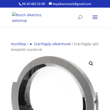
06-20-482-32-08
boyalkatreszek@gmail.com
Kezdőlap
/
► Szárítógép alkatrészek
/ Szárítógép ajtó
komplett zsanérral