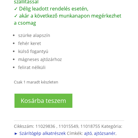
szállítással
✓ Délig leadott rendelés esetén,
✓ akár a következő munkanapon megérkezhet
a csomag
szürke alapszín
fehér keret
külső fogantyú
mágneses ajtózárhoz
felirat nélküli
Csak 1 maradt készleten
Szárítógép
Kosárba teszem
ajtó
komplett
zsanérral
mennyiség
Cikkszám:
11029836 , 11015549, 11018755
Kategória:
► Szárítógép alkatrészek
Címkék:
ajtó
,
ajtózsanér
,