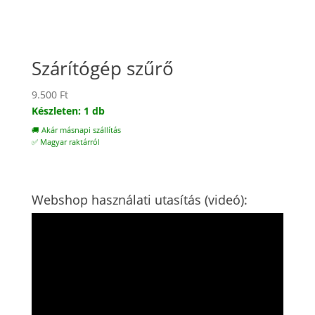
Szárítógép szűrő
9.500
Ft
Készleten: 1 db
🚚 Akár másnapi szállítás
✅ Magyar raktárról
Webshop használati utasítás (videó):
Videólejátszó