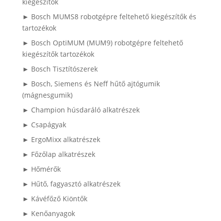
kiegészítők
► Bosch MUMS8 robotgépre feltehető kiegészítők és
tartozékok
► Bosch OptiMUM (MUM9) robotgépre feltehető
kiegészítők tartozékok
► Bosch Tisztítószerek
► Bosch, Siemens és Neff hűtő ajtógumik
(mágnesgumik)
► Champion húsdaráló alkatrészek
► Csapágyak
► ErgoMixx alkatrészek
► Főzőlap alkatrészek
► Hőmérők
► Hűtő, fagyasztó alkatrészek
► Kávéfőző Kiöntők
► Kenőanyagok