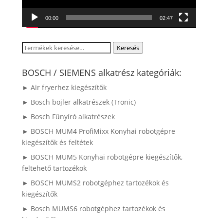
00:00
02:47
Keresés
Keresés
a
következőre:
BOSCH / SIEMENS alkatrész kategóriák:
► Air fryerhez kiegészítők
► Bosch bojler alkatrészek (Tronic)
► Bosch Fűnyíró alkatrészek
► BOSCH MUM4 ProfiMixx Konyhai robotgépre
kiegészítők és feltétek
► BOSCH MUM5 Konyhai robotgépre kiegészítők,
feltehető tartozékok
► BOSCH MUMS2 robotgéphez tartozékok és
kiegészítők
► Bosch MUMS6 robotgéphez tartozékok és