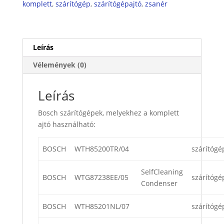
komplett
,
szárítógép
,
szárítógépajtó
,
zsanér
Leírás
Vélemények (0)
Leírás
Bosch szárítógépek, melyekhez a komplett
ajtó használható:
BOSCH
WTH85200TR/04
szárítógé
SelfCleaning
BOSCH
WTG87238EE/05
szárítógé
Condenser
BOSCH
WTH85201NL/07
szárítógé