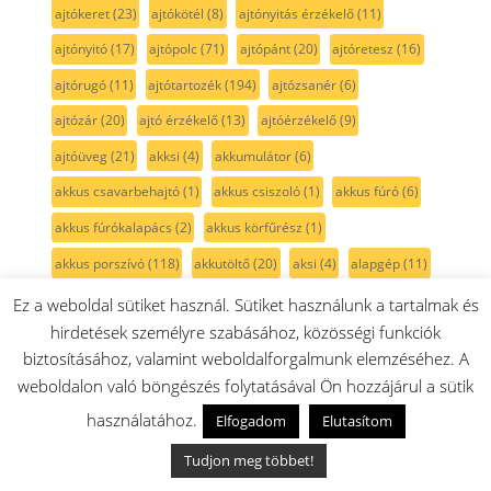
ajtókeret
(23)
ajtókötél
(8)
ajtónyitás érzékelő
(11)
ajtónyitó
(17)
ajtópolc
(71)
ajtópánt
(20)
ajtóretesz
(16)
ajtórugó
(11)
ajtótartozék
(194)
ajtózsanér
(6)
ajtózár
(20)
ajtó érzékelő
(13)
ajtóérzékelő
(9)
ajtóüveg
(21)
akksi
(4)
akkumulátor
(6)
akkus csavarbehajtó
(1)
akkus csiszoló
(1)
akkus fúró
(6)
akkus fúrókalapács
(2)
akkus körfűrész
(1)
akkus porszívó
(118)
akkutöltő
(20)
aksi
(4)
alapgép
(11)
alaplap
(5)
alkatrész készlet
(1)
alsó
(39)
Ez a weboldal sütiket használ. Sütiket használunk a tartalmak és
hirdetések személyre szabásához, közösségi funkciók
alsófűtőszál
(10)
alsóház
(17)
aluminium
(1)
alátét
(4)
biztosításához, valamint weboldalforgalmunk elemzéséhez. A
antracit
(2)
anya
(11)
anód
(10)
aprító
(64)
weboldalon való böngészés folytatásával Ön hozzájárul a sütik
aprítógép
(1)
aprítókés
(25)
aprósütemény
(1)
használatához.
Elfogadom
Elutasítom
aqua senzor
(1)
aquastop
(6)
asztali körfűrész
(2)
Tudjon meg többet!
asztali mosogatógép
(2)
babkávé
(1)
bal oldali
(18)