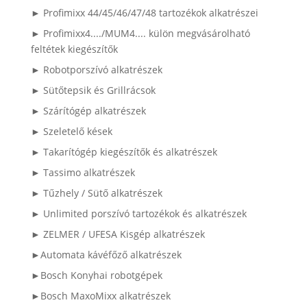
► Profimixx 44/45/46/47/48 tartozékok alkatrészei
► Profimixx4..../MUM4.... külön megvásárolható
feltétek kiegészítők
► Robotporszívó alkatrészek
► Sütőtepsik és Grillrácsok
► Szárítógép alkatrészek
► Szeletelő kések
► Takarítógép kiegészítők és alkatrészek
► Tassimo alkatrészek
► Tűzhely / Sütő alkatrészek
► Unlimited porszívó tartozékok és alkatrészek
► ZELMER / UFESA Kisgép alkatrészek
►Automata kávéfőző alkatrészek
►Bosch Konyhai robotgépek
►Bosch MaxoMixx alkatrészek