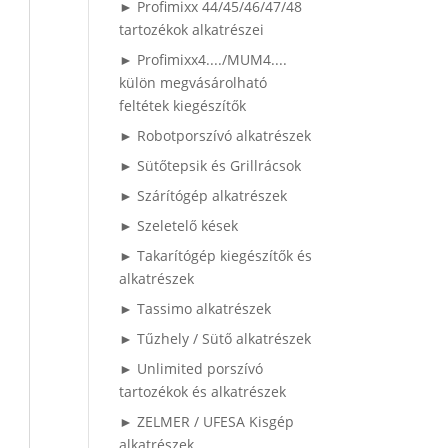
► Profimixx 44/45/46/47/48
tartozékok alkatrészei
► Profimixx4..../MUM4....
külön megvásárolható
feltétek kiegészítők
► Robotporszívó alkatrészek
► Sütőtepsik és Grillrácsok
► Szárítógép alkatrészek
► Szeletelő kések
► Takarítógép kiegészítők és
alkatrészek
► Tassimo alkatrészek
► Tűzhely / Sütő alkatrészek
► Unlimited porszívó
tartozékok és alkatrészek
► ZELMER / UFESA Kisgép
alkatrészek