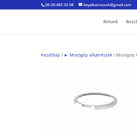
06-20-482-32-08
boyalkatreszek@gmail.com
Rólunk
Bosc
Kezdőlap
/
► Mosógép alkatrészek
/ Mosógép k