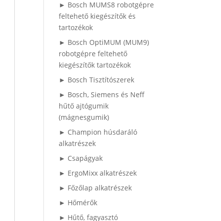
► Bosch MUMS8 robotgépre
feltehető kiegészítők és
tartozékok
► Bosch OptiMUM (MUM9)
robotgépre feltehető
kiegészítők tartozékok
► Bosch Tisztítószerek
► Bosch, Siemens és Neff
hűtő ajtógumik
(mágnesgumik)
► Champion húsdaráló
alkatrészek
► Csapágyak
► ErgoMixx alkatrészek
► Főzőlap alkatrészek
► Hőmérők
► Hűtő, fagyasztó