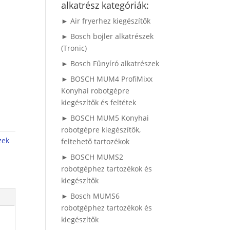
alkatrész kategóriák:
► Air fryerhez kiegészítők
► Bosch bojler alkatrészek
(Tronic)
► Bosch Fűnyíró alkatrészek
► BOSCH MUM4 ProfiMixx
Konyhai robotgépre
kiegészítők és feltétek
► BOSCH MUM5 Konyhai
robotgépre kiegészítők,
zek
feltehető tartozékok
► BOSCH MUMS2
robotgéphez tartozékok és
kiegészítők
► Bosch MUMS6
robotgéphez tartozékok és
kiegészítők