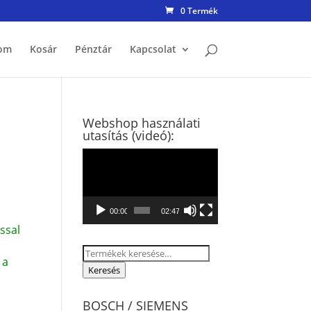
0 Termék
om
Kosár
Pénztár
Kapcsolat
Webshop használati
utasítás (videó):
Videólejátszó
00:00
02:47
ssal
Keresés
 a
a
Keresés
következőre:
BOSCH / SIEMENS