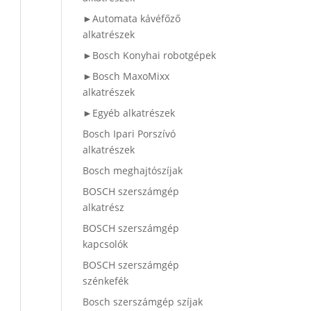
►Automata kávéfőző
alkatrészek
►Bosch Konyhai robotgépek
►Bosch MaxoMixx
alkatrészek
►Egyéb alkatrészek
Bosch Ipari Porszívó
alkatrészek
Bosch meghajtószíjak
BOSCH szerszámgép
alkatrész
BOSCH szerszámgép
kapcsolók
BOSCH szerszámgép
szénkefék
Bosch szerszámgép szíjak