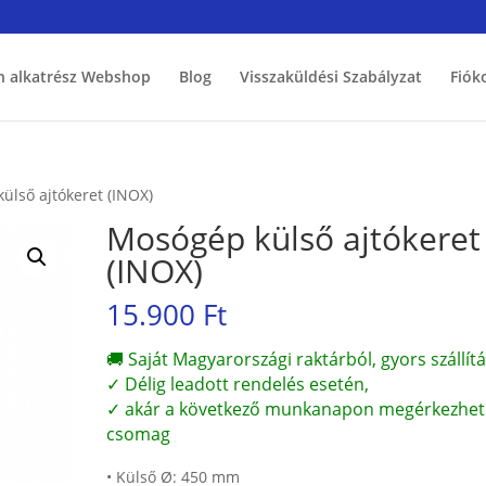
h alkatrész Webshop
Blog
Visszaküldési Szabályzat
Fiók
ülső ajtókeret (INOX)
Mosógép külső ajtókeret
(INOX)
15.900
Ft
🚚 Saját Magyarországi raktárból, gyors szállítá
✓ Délig leadott rendelés esetén,
✓ akár a következő munkanapon megérkezhet
csomag
• Külső Ø: 450 mm