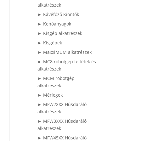
alkatrészek
► Kávéfőző Kiöntők
► Kenőanyagok
► Kisgép alkatrészek
► Kisgépek
► MaxxiMUM alkatrészek
► MC8 robotgép feltétek és
alkatrészek
► MCM robotgép
alkatrészek
► Mérlegek
► MFW2XXX Húsdaráló
alkatrészek
► MFW3XXX Húsdaráló
alkatrészek
► MFW45XX Húsdaráló