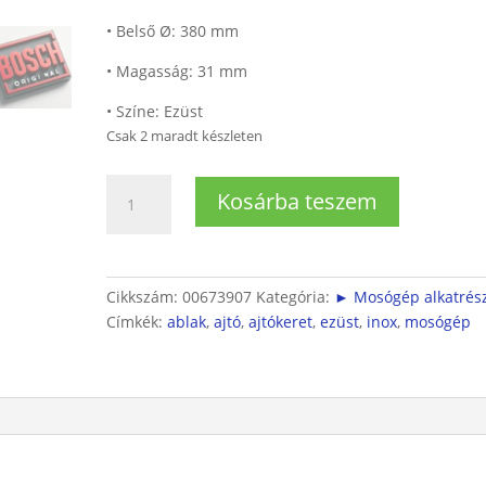
• Belső Ø: 380 mm
• Magasság: 31 mm
• Színe: Ezüst
Csak 2 maradt készleten
Mosógép
Kosárba teszem
külső
ajtókeret
(INOX)
mennyiség
Cikkszám:
00673907
Kategória:
► Mosógép alkatrés
Címkék:
ablak
,
ajtó
,
ajtókeret
,
ezüst
,
inox
,
mosógép