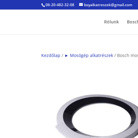
06-20-482-32-08
boyalkatreszek@gmail.com
Rólunk
Bosc
Kezdőlap
/
► Mosógép alkatrészek
/ Bosch mos