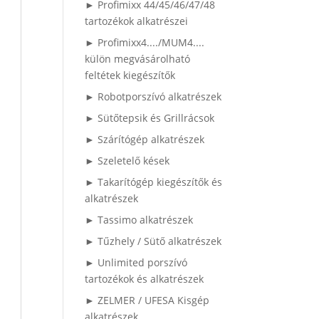
► Profimixx 44/45/46/47/48
tartozékok alkatrészei
► Profimixx4..../MUM4....
külön megvásárolható
feltétek kiegészítők
► Robotporszívó alkatrészek
► Sütőtepsik és Grillrácsok
► Szárítógép alkatrészek
► Szeletelő kések
► Takarítógép kiegészítők és
alkatrészek
► Tassimo alkatrészek
► Tűzhely / Sütő alkatrészek
► Unlimited porszívó
tartozékok és alkatrészek
► ZELMER / UFESA Kisgép
alkatrészek