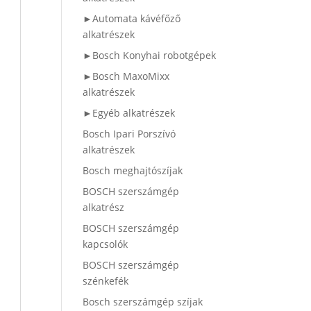
►Automata kávéfőző
alkatrészek
►Bosch Konyhai robotgépek
►Bosch MaxoMixx
alkatrészek
►Egyéb alkatrészek
Bosch Ipari Porszívó
alkatrészek
Bosch meghajtószíjak
BOSCH szerszámgép
alkatrész
BOSCH szerszámgép
kapcsolók
BOSCH szerszámgép
szénkefék
Bosch szerszámgép szíjak