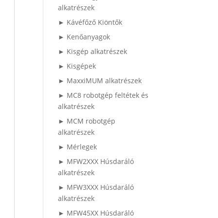
alkatrészek
► Kávéfőző Kiöntők
► Kenőanyagok
► Kisgép alkatrészek
► Kisgépek
► MaxxiMUM alkatrészek
► MC8 robotgép feltétek és
alkatrészek
► MCM robotgép
alkatrészek
► Mérlegek
► MFW2XXX Húsdaráló
alkatrészek
► MFW3XXX Húsdaráló
alkatrészek
► MFW45XX Húsdaráló