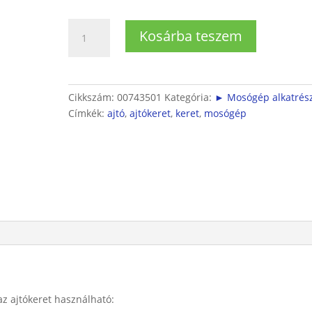
Bosch
Kosárba teszem
mosógép
külső
ajtókeret
mennyiség
Cikkszám:
00743501
Kategória:
► Mosógép alkatrés
Címkék:
ajtó
,
ajtókeret
,
keret
,
mosógép
 ajtókeret használható: