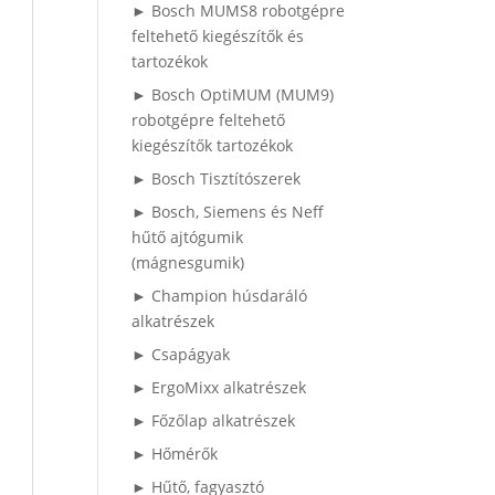
► Bosch MUMS8 robotgépre
feltehető kiegészítők és
tartozékok
► Bosch OptiMUM (MUM9)
robotgépre feltehető
kiegészítők tartozékok
► Bosch Tisztítószerek
► Bosch, Siemens és Neff
hűtő ajtógumik
(mágnesgumik)
► Champion húsdaráló
alkatrészek
► Csapágyak
► ErgoMixx alkatrészek
► Főzőlap alkatrészek
► Hőmérők
► Hűtő, fagyasztó