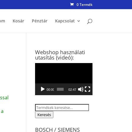
0 Termék
om
Kosár
Pénztár
Kapcsolat
Webshop használati
utasítás (videó):
Videólejátszó
00:00
02:47
ssal
Keresés
 a
a
Keresés
következőre:
BOSCH / SIEMENS