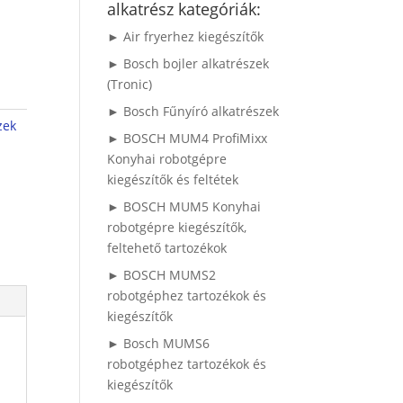
alkatrész kategóriák:
► Air fryerhez kiegészítők
► Bosch bojler alkatrészek
(Tronic)
► Bosch Fűnyíró alkatrészek
zek
► BOSCH MUM4 ProfiMixx
Konyhai robotgépre
kiegészítők és feltétek
► BOSCH MUM5 Konyhai
robotgépre kiegészítők,
feltehető tartozékok
► BOSCH MUMS2
robotgéphez tartozékok és
kiegészítők
► Bosch MUMS6
robotgéphez tartozékok és
kiegészítők