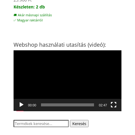
Készleten: 2 db
🚚 Akár másnapi szállítás
✅ Magyar raktárról
Webshop használati utasítás (videó):
Videólejátszó
00:00
02:47
Keresés
Keresés
a