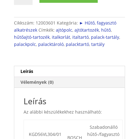
polc
mennyiség
Cikkszám:
12003601
Kategória:
► Hűtő, fagyasztó
alkatrészek
Címkék:
ajtópolc
,
ajtótartozék
,
hűtő
,
hűtőajtó-tartozék
,
italkorlát
,
italtartó
,
palack-tartály
,
palackpolc
,
palacktároló
,
palacktartó
,
tartály
Leírás
Vélemények (0)
Leírás
Az alábbi készülékekhez használható:
Szabadonálló
KGD56VL304/01
hűtő-/fagyasztó
BOSCH