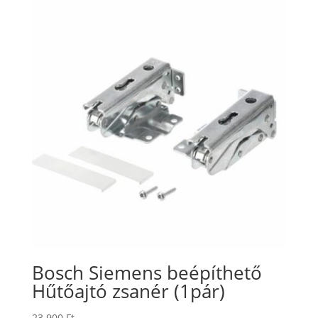
Bosch Siemens beépíthető
Hűtőajtó zsanér (1pár)
23.900
Ft