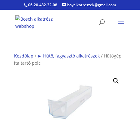
06-20-482-32-08
boyalkatreszek@gmail.com
Kezdőlap
/
► Hűtő, fagyasztó alkatrészek
/ Hűtőgép
italtartó polc