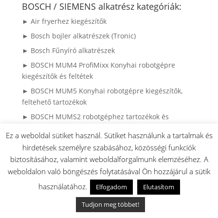
következőre:
BOSCH / SIEMENS alkatrész kategóriák:
► Air fryerhez kiegészítők
► Bosch bojler alkatrészek (Tronic)
► Bosch Fűnyíró alkatrészek
► BOSCH MUM4 ProfiMixx Konyhai robotgépre
kiegészítők és feltétek
► BOSCH MUM5 Konyhai robotgépre kiegészítők,
feltehető tartozékok
► BOSCH MUMS2 robotgéphez tartozékok és
kiegészítők
Ez a weboldal sütiket használ. Sütiket használunk a tartalmak és
► Bosch MUMS6 robotgéphez tartozékok és
hirdetések személyre szabásához, közösségi funkciók
kiegészítők
biztosításához, valamint weboldalforgalmunk elemzéséhez. A
► Bosch MUMS8 robotgépre feltehető kiegészítők és
weboldalon való böngészés folytatásával Ön hozzájárul a sütik
tartozékok
használatához.
Elfogadom
Elutasítom
► Bosch OptiMUM (MUM9) robotgépre feltehető
Tudjon meg többet!
kiegészítők tartozékok