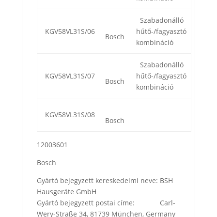
Szabadonálló
KGV58VL31S/06
hűtő-/fagyasztó
Bosch
kombináció
Szabadonálló
KGV58VL31S/07
hűtő-/fagyasztó
Bosch
kombináció
KGV58VL31S/08
Bosch
12003601
Bosch
Gyártó bejegyzett kereskedelmi neve: BSH
Hausgeräte GmbH
Gyártó bejegyzett postai címe: Carl-
Wery-Straße 34, 81739 München, Germany