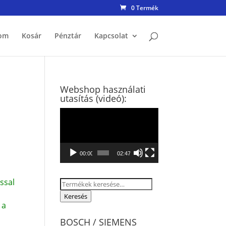
0 Termék
om
Kosár
Pénztár
Kapcsolat
Webshop használati
utasítás (videó):
Videólejátszó
00:00
02:47
ssal
Keresés
a
Keresés
 a
következőre:
BOSCH / SIEMENS