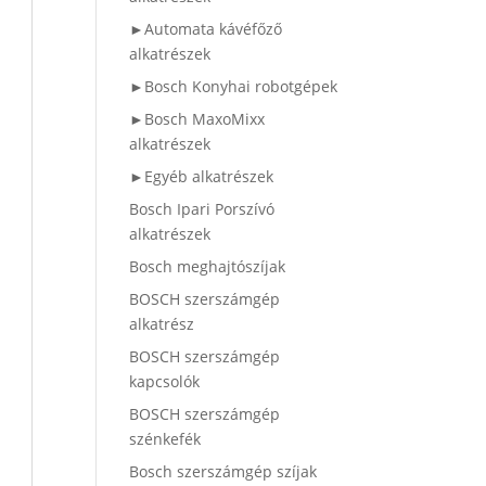
►Automata kávéfőző
alkatrészek
►Bosch Konyhai robotgépek
►Bosch MaxoMixx
alkatrészek
►Egyéb alkatrészek
Bosch Ipari Porszívó
alkatrészek
Bosch meghajtószíjak
BOSCH szerszámgép
alkatrész
BOSCH szerszámgép
kapcsolók
BOSCH szerszámgép
szénkefék
Bosch szerszámgép szíjak