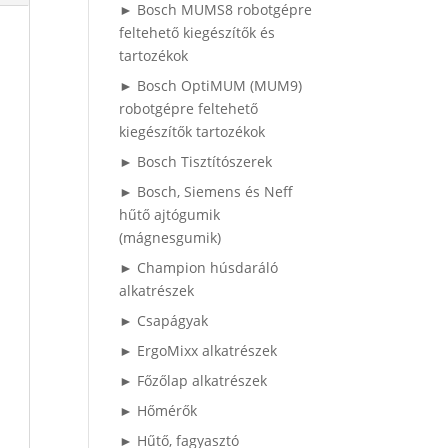
► Bosch MUMS8 robotgépre
feltehető kiegészítők és
tartozékok
► Bosch OptiMUM (MUM9)
robotgépre feltehető
kiegészítők tartozékok
► Bosch Tisztítószerek
► Bosch, Siemens és Neff
hűtő ajtógumik
(mágnesgumik)
► Champion húsdaráló
alkatrészek
► Csapágyak
► ErgoMixx alkatrészek
► Főzőlap alkatrészek
► Hőmérők
► Hűtő, fagyasztó