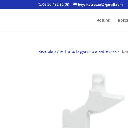
06-20-482-32-08
boyalkatreszek@gmail.com
Rólunk
Bosc
Kezdőlap
/
► Hűtő, fagyasztó alkatrészek
/ Bos