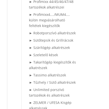
► Profimixx 44/45/46/47/48
tartozékok alkatrészei
► Profimixx4..../MUM4....
külön megvásárolható
feltétek kiegészítők
► Robotporszívó alkatrészek
► Sütőtepsik és Grillrácsok
► Szárítógép alkatrészek
► Szeletelő kések
► Takarítógép kiegészítők és
alkatrészek
► Tassimo alkatrészek
► Tűzhely / Sütő alkatrészek
► Unlimited porszívó
tartozékok és alkatrészek
► ZELMER / UFESA Kisgép
alkatrészek