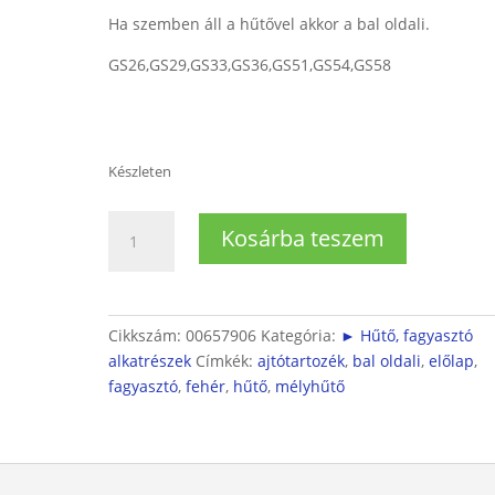
Ha szemben áll a hűtővel akkor a bal oldali.
GS26,GS29,GS33,GS36,GS51,GS54,GS58
Készleten
Bosch/Siemens
Kosárba teszem
fagyasztóajtó
tartó
(Bal
oldali)
Cikkszám:
00657906
Kategória:
► Hűtő, fagyasztó
mennyiség
alkatrészek
Címkék:
ajtótartozék
,
bal oldali
,
előlap
,
fagyasztó
,
fehér
,
hűtő
,
mélyhűtő