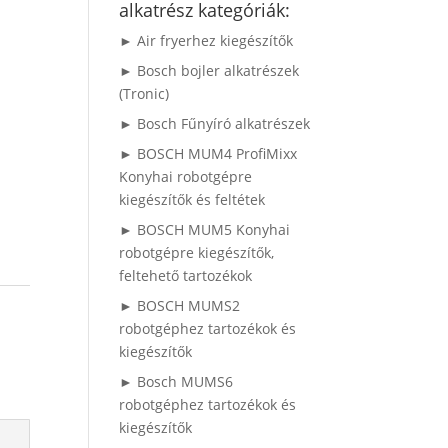
alkatrész kategóriák:
► Air fryerhez kiegészítők
► Bosch bojler alkatrészek
(Tronic)
► Bosch Fűnyíró alkatrészek
► BOSCH MUM4 ProfiMixx
Konyhai robotgépre
kiegészítők és feltétek
► BOSCH MUM5 Konyhai
robotgépre kiegészítők,
feltehető tartozékok
► BOSCH MUMS2
robotgéphez tartozékok és
kiegészítők
► Bosch MUMS6
robotgéphez tartozékok és
kiegészítők