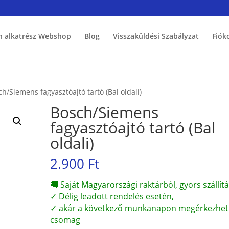
h alkatrész Webshop
Blog
Visszaküldési Szabályzat
Fiók
ch/Siemens fagyasztóajtó tartó (Bal oldali)
Bosch/Siemens
fagyasztóajtó tartó (Bal
oldali)
2.900
Ft
🚚 Saját Magyarországi raktárból, gyors szállítá
✓ Délig leadott rendelés esetén,
✓ akár a következő munkanapon megérkezhet
csomag