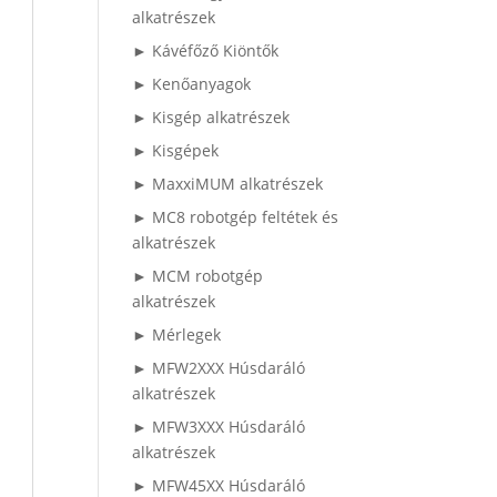
alkatrészek
► Kávéfőző Kiöntők
► Kenőanyagok
► Kisgép alkatrészek
► Kisgépek
► MaxxiMUM alkatrészek
► MC8 robotgép feltétek és
alkatrészek
► MCM robotgép
alkatrészek
► Mérlegek
► MFW2XXX Húsdaráló
alkatrészek
► MFW3XXX Húsdaráló
alkatrészek
► MFW45XX Húsdaráló