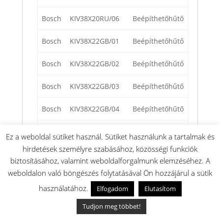
Bosch
KIV38X20RU/06
Beépíthetőhűtő
Bosch
KIV38X22GB/01
Beépíthetőhűtő
Bosch
KIV38X22GB/02
Beépíthetőhűtő
Bosch
KIV38X22GB/03
Beépíthetőhűtő
Bosch
KIV38X22GB/04
Beépíthetőhűtő
Bosch
KIV38X22GB/05
Beépíthetőhűtő
Ez a weboldal sütiket használ. Sütiket használunk a tartalmak és
hirdetések személyre szabásához, közösségi funkciók
Bosch
KIV38X22RU/01
Beépíthetőhűtő
biztosításához, valamint weboldalforgalmunk elemzéséhez. A
weboldalon való böngészés folytatásával Ön hozzájárul a sütik
Bosch
KIV38X22RU/02
Beépíthetőhűtő
használatához.
Elfogadom
Elutasítom
Bosch
KIV38X22RU/03
Beépíthetőhűtő
Tudjon meg többet!