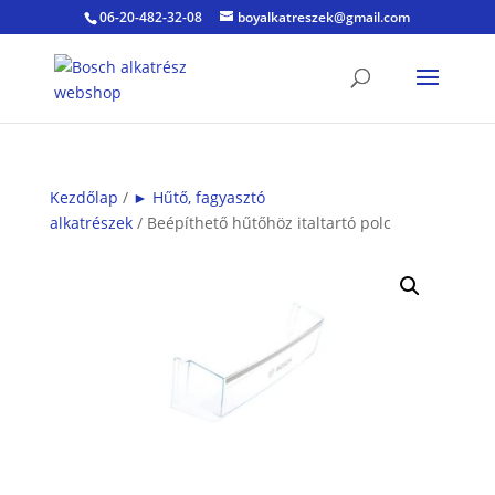
06-20-482-32-08
boyalkatreszek@gmail.com
Kezdőlap
/
► Hűtő, fagyasztó
alkatrészek
/ Beépíthető hűtőhöz italtartó polc