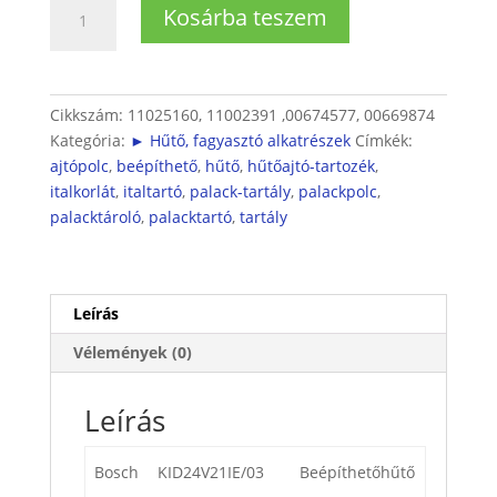
Beépíthető
Kosárba teszem
hűtőhöz
italtartó
polc
mennyiség
Cikkszám:
11025160, 11002391 ,00674577, 00669874
Kategória:
► Hűtő, fagyasztó alkatrészek
Címkék:
ajtópolc
,
beépíthető
,
hűtő
,
hűtőajtó-tartozék
,
italkorlát
,
italtartó
,
palack-tartály
,
palackpolc
,
palacktároló
,
palacktartó
,
tartály
Leírás
Vélemények (0)
Leírás
Bosch
KID24V21IE/03
Beépíthetőhűtő