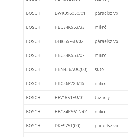
BOSCH
DWK096050/01
páraelszívó
BOSCH
HBC84K553/33
mikró
BOSCH
DHI655FSD/02
páraelszívó
BOSCH
HBC84K553/07
mikró
BOSCH
HBN456AUC(00)
sütő
BOSCH
HBC86P723/45
mikró
BOSCH
HEV1551EU/01
tűzhely
BOSCH
HBC84K561N/01
mikró
BOSCH
DKE975T(00)
páraelszívó