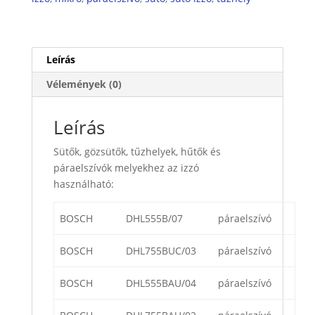
Leírás
Vélemények (0)
Leírás
Sütők, gözsütők, tűzhelyek, hűtők és
páraelszívók melyekhez az izzó
használható:
BOSCH
DHL555B/07
páraelszívó
BOSCH
DHL755BUC/03
páraelszívó
BOSCH
DHL555BAU/04
páraelszívó