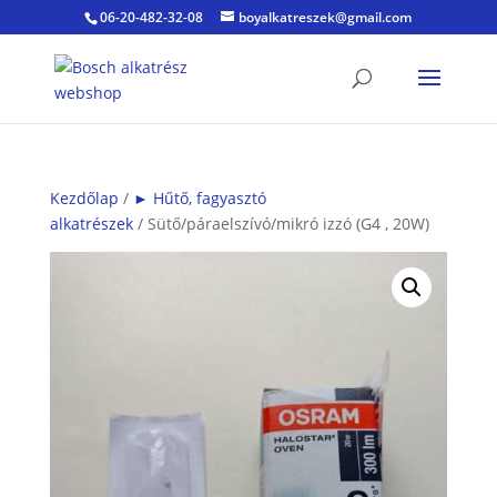
06-20-482-32-08
boyalkatreszek@gmail.com
Kezdőlap
/
► Hűtő, fagyasztó
alkatrészek
/ Sütő/páraelszívó/mikró izzó (G4 , 20W)