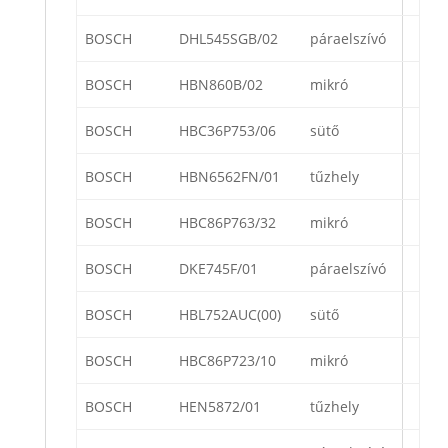
BOSCH
DHL545SGB/02
páraelszívó
BOSCH
HBN860B/02
mikró
BOSCH
HBC36P753/06
sütő
BOSCH
HBN6562FN/01
tűzhely
BOSCH
HBC86P763/32
mikró
BOSCH
DKE745F/01
páraelszívó
BOSCH
HBL752AUC(00)
sütő
BOSCH
HBC86P723/10
mikró
BOSCH
HEN5872/01
tűzhely