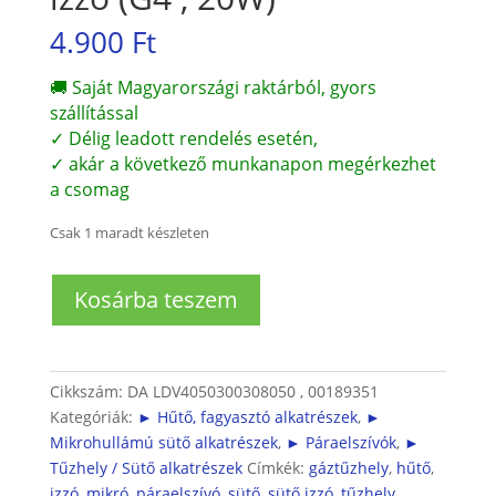
4.900
Ft
🚚 Saját Magyarországi raktárból, gyors
szállítással
✓ Délig leadott rendelés esetén,
✓ akár a következő munkanapon megérkezhet
a csomag
Csak 1 maradt készleten
Sütő/páraelszívó/mikró
Kosárba teszem
izzó
(G4
,
20W)
Cikkszám:
DA LDV4050300308050 , 00189351
mennyiség
Kategóriák:
► Hűtő, fagyasztó alkatrészek
,
►
Mikrohullámú sütő alkatrészek
,
► Páraelszívók
,
►
Tűzhely / Sütő alkatrészek
Címkék:
gáztűzhely
,
hűtő
,
izzó
,
mikró
,
páraelszívó
,
sütő
,
sütő izzó
,
tűzhely