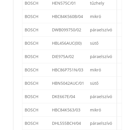
BOSCH
HEN575C/01
tűzhely
BOSCH
HBC84K560B/04
mikró
BOSCH
DWB099750/02
páraelszívó
BOSCH
HBL456AUC(00)
sütő
BOSCH
DIE975A/02
páraelszívó
BOSCH
HBC86P751N/03
mikró
BOSCH
HBN5042AUC/01
sütő
BOSCH
DKE667E/04
páraelszívó
BOSCH
HBC84K563/03
mikró
BOSCH
DHL555BCH/04
páraelszívó