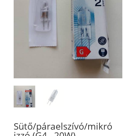
Sütő/páraelszívó/mikró
izzó (G4 , 20W)