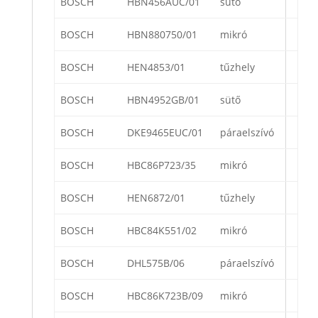
BOSCH
HBN456AUC/01
sütő
BOSCH
HBN880750/01
mikró
BOSCH
HEN4853/01
tűzhely
BOSCH
HBN4952GB/01
sütő
BOSCH
DKE9465EUC/01
páraelszívó
BOSCH
HBC86P723/35
mikró
BOSCH
HEN6872/01
tűzhely
BOSCH
HBC84K551/02
mikró
BOSCH
DHL575B/06
páraelszívó
BOSCH
HBC86K723B/09
mikró