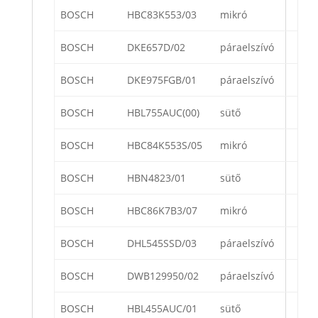
BOSCH
HBC83K553/03
mikró
BOSCH
DKE657D/02
páraelszívó
BOSCH
DKE975FGB/01
páraelszívó
BOSCH
HBL755AUC(00)
sütő
BOSCH
HBC84K553S/05
mikró
BOSCH
HBN4823/01
sütő
BOSCH
HBC86K7B3/07
mikró
BOSCH
DHL545SSD/03
páraelszívó
BOSCH
DWB129950/02
páraelszívó
BOSCH
HBL455AUC/01
sütő