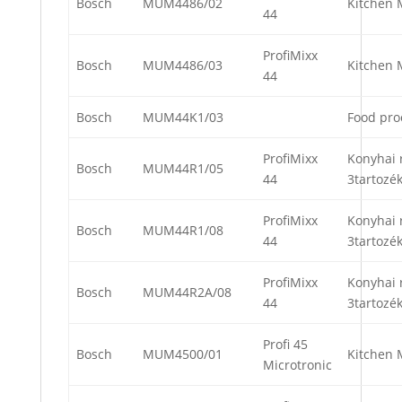
Bosch
MUM4486/02
Kitchen 
44
ProfiMixx
Bosch
MUM4486/03
Kitchen 
44
Bosch
MUM44K1/03
Food pro
ProfiMixx
Konyhai 
Bosch
MUM44R1/05
44
3tartozék
ProfiMixx
Konyhai 
Bosch
MUM44R1/08
44
3tartozék
ProfiMixx
Konyhai 
Bosch
MUM44R2A/08
44
3tartozék
Profi 45
Bosch
MUM4500/01
Kitchen 
Microtronic