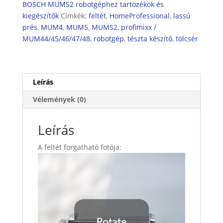
BOSCH MUMS2 robotgéphez tartozékok és
mennyiség
kiegészítők
Címkék:
feltét
,
HomeProfessional
,
lassú
prés
,
MUM4
,
MUM5
,
MUMS2
,
profimixx /
MUM44/45/46/47/48
,
robotgép
,
tészta készítő
,
tölcsér
Leírás
Vélemények (0)
Leírás
A feltét forgatható fotója: