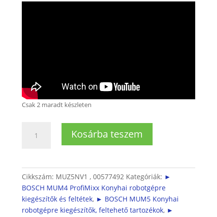
Csak 2 maradt készleten
Lasagne
Kosárba teszem
készítő
feltét
MUM4,
MUM5
Cikkszám:
MUZ5NV1 , 00577492
Kategóriák:
►
és
BOSCH MUM4 ProfiMixx Konyhai robotgépre
MUMS2
kiegészítők és feltétek
,
► BOSCH MUM5 Konyhai
robotgéphez,
robotgépre kiegészítők, feltehető tartozékok
,
►
tésztanyújtó