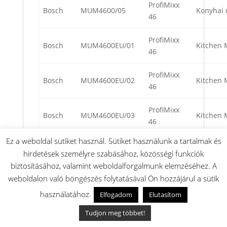
ProfiMixx
Bosch
MUM4600/05
Konyhai 
46
ProfiMixx
Bosch
MUM4600EU/01
Kitchen 
46
ProfiMixx
Bosch
MUM4600EU/02
Kitchen 
46
ProfiMixx
Bosch
MUM4600EU/03
Kitchen 
46
Ez a weboldal sütiket használ. Sütiket használunk a tartalmak és
ProfiMixx
Bosch
MUM4600GB/01
Food pro
hirdetések személyre szabásához, közösségi funkciók
46
biztosításához, valamint weboldalforgalmunk elemzéséhez. A
weboldalon való böngészés folytatásával Ön hozzájárul a sütik
ProfiMixx
Bosch
MUM4600GB/02
Food pro
46
használatához.
Elfogadom
Elutasítom
Tudjon meg többet!
ProfiMixx
Bosch
MUM4600GB/03
Food pro
46