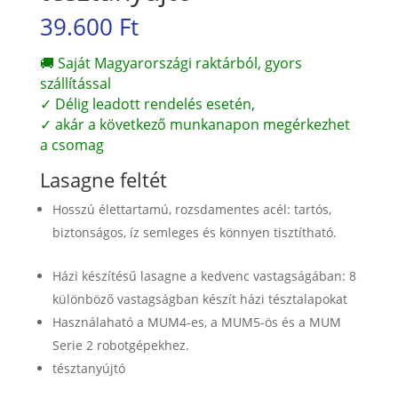
39.600
Ft
🚚 Saját Magyarországi raktárból, gyors
szállítással
✓ Délig leadott rendelés esetén,
✓ akár a következő munkanapon megérkezhet
a csomag
Lasagne feltét
Hosszú élettartamú, rozsdamentes acél: tartós,
biztonságos, íz semleges és könnyen tisztítható.
Házi készítésű lasagne a kedvenc vastagságában: 8
különböző vastagságban készít házi tésztalapokat
Használaható a MUM4-es, a MUM5-ös és a MUM
Serie 2 robotgépekhez.
tésztanyújtó