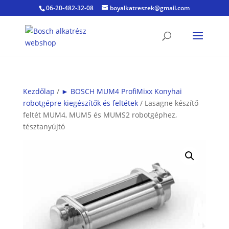
06-20-482-32-08
boyalkatreszek@gmail.com
Kezdőlap
/
► BOSCH MUM4 ProfiMixx Konyhai
robotgépre kiegészítők és feltétek
/ Lasagne készítő
feltét MUM4, MUM5 és MUMS2 robotgéphez,
tésztanyújtó