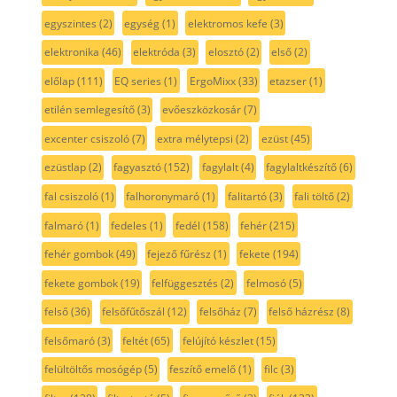
egyszintes
(2)
egység
(1)
elektromos kefe
(3)
elektronika
(46)
elektróda
(3)
elosztó
(2)
első
(2)
előlap
(111)
EQ series
(1)
ErgoMixx
(33)
etazser
(1)
etilén semlegesítő
(3)
evőeszközkosár
(7)
excenter csiszoló
(7)
extra mélytepsi
(2)
ezüst
(45)
ezüstlap
(2)
fagyasztó
(152)
fagylalt
(4)
fagylaltkészítő
(6)
fal csiszoló
(1)
falhoronymaró
(1)
falitartó
(3)
fali töltő
(2)
falmaró
(1)
fedeles
(1)
fedél
(158)
fehér
(215)
fehér gombok
(49)
fejező fűrész
(1)
fekete
(194)
fekete gombok
(19)
felfüggesztés
(2)
felmosó
(5)
felső
(36)
felsőfűtőszál
(12)
felsőház
(7)
felső házrész
(8)
felsőmaró
(3)
feltét
(65)
felújító készlet
(15)
felültöltős mosógép
(5)
feszítő emelő
(1)
filc
(3)