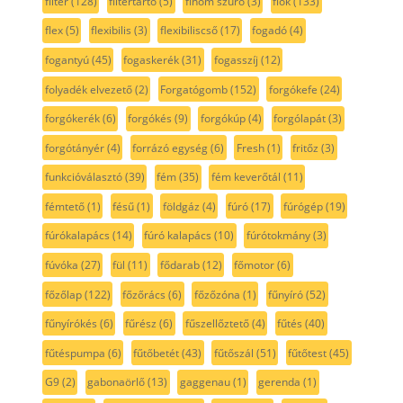
filter
(128)
filtertartó
(5)
finom szűrő
(3)
fiók
(133)
flex
(5)
flexibilis
(3)
flexibiliscső
(17)
fogadó
(4)
fogantyú
(45)
fogaskerék
(31)
fogasszíj
(12)
folyadék elvezető
(2)
Forgatógomb
(152)
forgókefe
(24)
forgókerék
(6)
forgókés
(9)
forgókúp
(4)
forgólapát
(3)
forgótányér
(4)
forrázó egység
(6)
Fresh
(1)
fritőz
(3)
funkcióválasztó
(39)
fém
(35)
fém keverőtál
(11)
fémtető
(1)
fésű
(1)
földgáz
(4)
fúró
(17)
fúrógép
(19)
fúrókalapács
(14)
fúró kalapács
(10)
fúrótokmány
(3)
fúvóka
(27)
fül
(11)
fődarab
(12)
főmotor
(6)
főzőlap
(122)
főzőrács
(6)
főzőzóna
(1)
fűnyíró
(52)
fűnyírókés
(6)
fűrész
(6)
fűszellőztető
(4)
fűtés
(40)
fűtéspumpa
(6)
fűtőbetét
(43)
fűtőszál
(51)
fűtőtest
(45)
G9
(2)
gabonaörlő
(13)
gaggenau
(1)
gerenda
(1)