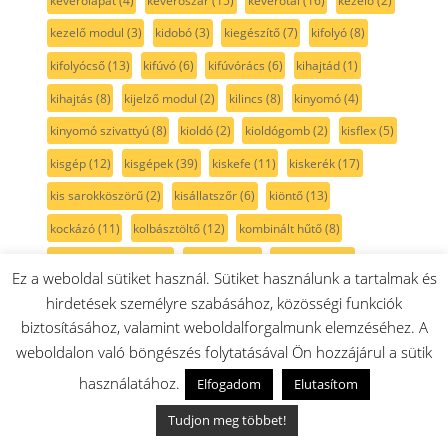
keverőlapát
(4)
keverőszár
(15)
keverőtál
(16)
kezelő
(2)
kezelő modul
(3)
kidobó
(3)
kiegészítő
(7)
kifolyó
(8)
kifolyócső
(13)
kifúvó
(6)
kifúvórács
(6)
kihajtád
(1)
kihajtás
(8)
kijelző modul
(2)
kilincs
(8)
kinyomó
(4)
kinyomó szivattyú
(8)
kioldó
(2)
kioldógomb
(2)
kisflex
(5)
kisgép
(12)
kisgépek
(39)
kiskefe
(11)
kiskerék
(17)
kis sarokköszörű
(2)
kisállatszőr
(6)
kiöntő
(13)
kockázó
(11)
kolbásztöltő
(12)
kombinált hűtő
(8)
kombináltszívófej
(39)
komplett
(29)
kondenzvíz
(2)
Ez a weboldal sütiket használ. Sütiket használunk a tartalmak és
kondenzátor
(8)
konyhagépek
(9)
konzol
(3)
hirdetések személyre szabásához, közösségi funkciók
kopó alkatrész készlet
(1)
koronafűtés
(4)
korong
(34)
biztosításához, valamint weboldalforgalmunk elemzéséhez. A
weboldalon való böngészés folytatásával Ön hozzájárul a sütik
koszorú fűtőszál
(4)
kosár
(9)
kosáralkatrész
(37)
használatához.
Elfogadom
Elutasítom
kosárcsapágy
(10)
kosárgörgő
(15)
kosárkerék
(21)
Tudjon meg többet!
kosárműanyag
(18)
kosárrögzítő
(13)
kosársín
(1)