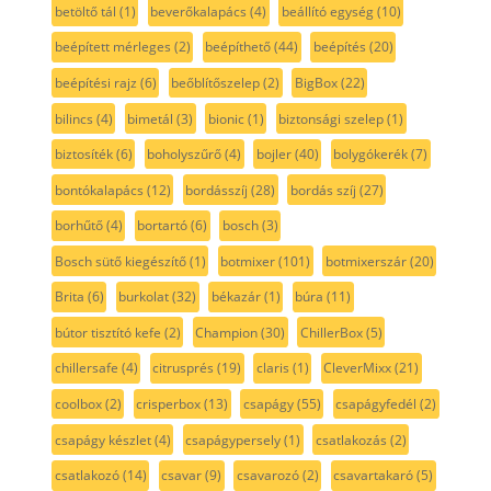
betöltő tál
(1)
beverőkalapács
(4)
beállító egység
(10)
beépített mérleges
(2)
beépíthető
(44)
beépítés
(20)
beépítési rajz
(6)
beőblítőszelep
(2)
BigBox
(22)
bilincs
(4)
bimetál
(3)
bionic
(1)
biztonsági szelep
(1)
biztosíték
(6)
boholyszűrő
(4)
bojler
(40)
bolygókerék
(7)
bontókalapács
(12)
bordásszíj
(28)
bordás szíj
(27)
borhűtő
(4)
bortartó
(6)
bosch
(3)
Bosch sütő kiegészítő
(1)
botmixer
(101)
botmixerszár
(20)
Brita
(6)
burkolat
(32)
békazár
(1)
búra
(11)
bútor tisztító kefe
(2)
Champion
(30)
ChillerBox
(5)
chillersafe
(4)
citrusprés
(19)
claris
(1)
CleverMixx
(21)
coolbox
(2)
crisperbox
(13)
csapágy
(55)
csapágyfedél
(2)
csapágy készlet
(4)
csapágypersely
(1)
csatlakozás
(2)
csatlakozó
(14)
csavar
(9)
csavarozó
(2)
csavartakaró
(5)