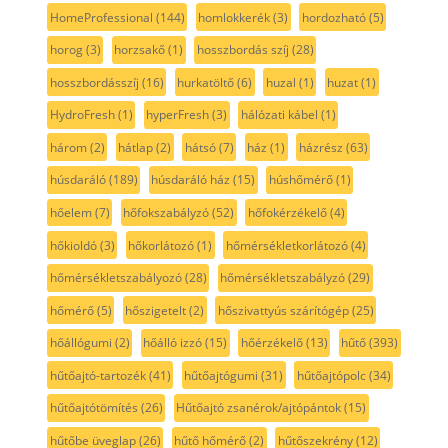
HomeProfessional
(144)
homlokkerék
(3)
hordozható
(5)
horog
(3)
horzsakő
(1)
hosszbordás szíj
(28)
hosszbordásszíj
(16)
hurkatöltő
(6)
huzal
(1)
huzat
(1)
HydroFresh
(1)
hyperFresh
(3)
hálózati kábel
(1)
három
(2)
hátlap
(2)
hátsó
(7)
ház
(1)
házrész
(63)
húsdaráló
(189)
húsdaráló ház
(15)
húshőmérő
(1)
hőelem
(7)
hőfokszabályzó
(52)
hőfokérzékelő
(4)
hőkioldó
(3)
hőkorlátozó
(1)
hőmérsékletkorlátozó
(4)
hőmérsékletszabályozó
(28)
hőmérsékletszabályzó
(29)
hőmérő
(5)
hőszigetelt
(2)
hőszivattyús szárítógép
(25)
hőállógumi
(2)
hőálló izzó
(15)
hőérzékelő
(13)
hűtő
(393)
hűtőajtó-tartozék
(41)
hűtőajtógumi
(31)
hűtőajtópolc
(34)
hűtőajtótömítés
(26)
Hűtőajtó zsanérok/ajtópántok
(15)
hűtőbe üveglap
(26)
hűtő hőmérő
(2)
hűtőszekrény
(12)