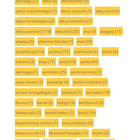
ajtóüveg
(21)
akksi
(4)
akkumulátor
(6)
akkus csavarbehajtó
(1)
akkus csiszoló
(1)
akkus fúró
(6)
akkus fúrókalapács
(2)
akkus körfűrész
(1)
akkus porszívó
(118)
akkutöltő
(20)
aksi
(4)
alapgép
(11)
alaplap
(5)
alkatrész készlet
(1)
alsó
(39)
alsófűtőszál
(10)
alsóház
(17)
aluminium
(1)
alátét
(4)
antracit
(2)
anya
(11)
anód
(10)
aprító
(64)
aprítógép
(1)
aprítókés
(25)
aprósütemény
(1)
aqua senzor
(1)
aquastop
(6)
asztali körfűrész
(2)
asztali mosogatógép
(2)
babkávé
(1)
bal oldali
(18)
Barino
(1)
barna
(5)
befogó
(4)
befolyócső
(2)
bekapcsoló
(2)
bekötő doboz
(1)
belső
(16)
bepattintható sütősín
(1)
beszúrófűrész
(3)
betoncsiszoló
(1)
betontörő kalapács
(1)
betét
(25)