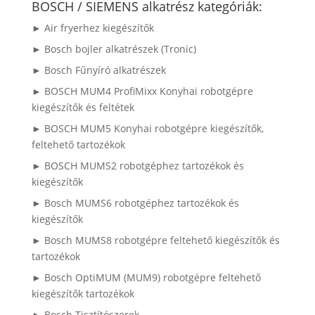
következőre:
BOSCH / SIEMENS alkatrész kategóriák:
► Air fryerhez kiegészítők
► Bosch bojler alkatrészek (Tronic)
► Bosch Fűnyíró alkatrészek
► BOSCH MUM4 ProfiMixx Konyhai robotgépre
kiegészítők és feltétek
► BOSCH MUM5 Konyhai robotgépre kiegészítők,
feltehető tartozékok
► BOSCH MUMS2 robotgéphez tartozékok és
kiegészítők
► Bosch MUMS6 robotgéphez tartozékok és
kiegészítők
► Bosch MUMS8 robotgépre feltehető kiegészítők és
tartozékok
► Bosch OptiMUM (MUM9) robotgépre feltehető
kiegészítők tartozékok
► Bosch Tisztítószerek