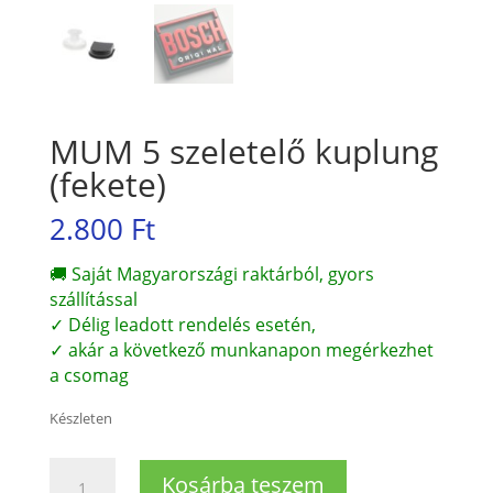
MUM 5 szeletelő kuplung
(fekete)
2.800
Ft
🚚 Saját Magyarországi raktárból, gyors
szállítással
✓ Délig leadott rendelés esetén,
✓ akár a következő munkanapon megérkezhet
a csomag
Készleten
MUM
Kosárba teszem