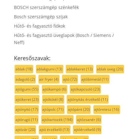
BOSCH szerszámgép szénkefék
Bosch szerszámgép szíjak
Hűtő- és fagyasztó fiókok
Hűtő- és fagyasztó üveglapok (Bosch / Siemens /
Neff)
Keresőszavak:
ablak
(18)
ablakgumi
(13)
ablakkeret
(13)
ablak üveg
(20)
adagoló
(2)
air fryer
(4)
ajtó
(72)
ajtóbimetál
(11)
ajtógumi
(55)
ajtókampó
(6)
ajtókapcsoló
(23)
ajtókeret
(23)
ajtókötél
(8)
ajtónyitás érzékelő
(11)
ajtónyitó
(17)
ajtópolc
(71)
ajtópánt
(20)
ajtóretesz
(16)
ajtórugó
(11)
ajtótartozék
(194)
ajtózsanér
(6)
ajtózár
(20)
ajtó érzékelő
(13)
ajtóérzékelő
(9)