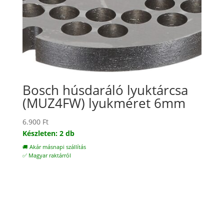
Bosch húsdaráló lyuktárcsa
(MUZ4FW) lyukméret 6mm
6.900
Ft
Készleten: 2 db
🚚 Akár másnapi szállítás
✅ Magyar raktárról