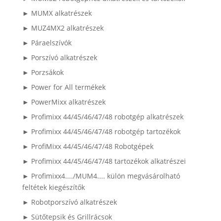
► MUMX alkatrészek
► MUZ4MX2 alkatrészek
► Páraelszívók
► Porszívó alkatrészek
► Porzsákok
► Power for All termékek
► PowerMixx alkatrészek
► Profimixx 44/45/46/47/48 robotgép alkatrészek
► Profimixx 44/45/46/47/48 robotgép tartozékok
► ProfiMixx 44/45/46/47/48 Robotgépek
► Profimixx 44/45/46/47/48 tartozékok alkatrészei
► Profimixx4..../MUM4.... külön megvásárolható
feltétek kiegészítők
► Robotporszívó alkatrészek
► Sütőtepsik és Grillrácsok