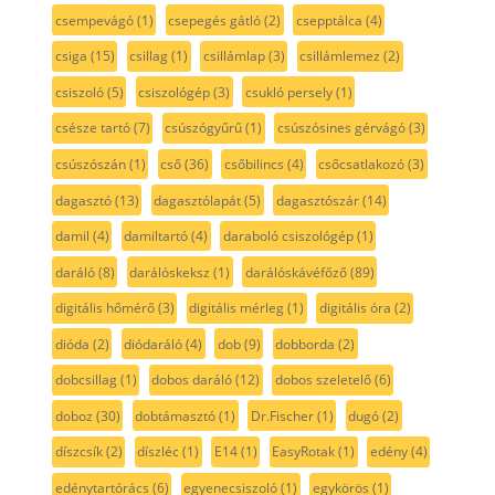
csempevágó
(1)
csepegés gátló
(2)
csepptálca
(4)
csiga
(15)
csillag
(1)
csillámlap
(3)
csillámlemez
(2)
csiszoló
(5)
csiszológép
(3)
csukló persely
(1)
csésze tartó
(7)
csúszógyűrű
(1)
csúszósines gérvágó
(3)
csúszószán
(1)
cső
(36)
csőbilincs
(4)
csőcsatlakozó
(3)
dagasztó
(13)
dagasztólapát
(5)
dagasztószár
(14)
damil
(4)
damiltartó
(4)
daraboló csiszológép
(1)
daráló
(8)
darálóskeksz
(1)
darálóskávéfőző
(89)
digitális hőmérő
(3)
digitális mérleg
(1)
digitális óra
(2)
dióda
(2)
diódaráló
(4)
dob
(9)
dobborda
(2)
dobcsillag
(1)
dobos daráló
(12)
dobos szeletelő
(6)
doboz
(30)
dobtámasztó
(1)
Dr.Fischer
(1)
dugó
(2)
díszcsík
(2)
díszléc
(1)
E14
(1)
EasyRotak
(1)
edény
(4)
edénytartórács
(6)
egyenecsiszoló
(1)
egykörös
(1)