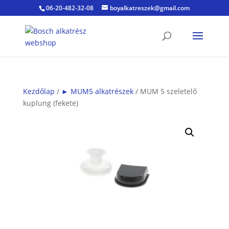
06-20-482-32-08
boyalkatreszek@gmail.com
Kezdőlap
/
► MUM5 alkatrészek
/ MUM 5 szeletelő
kuplung (fekete)