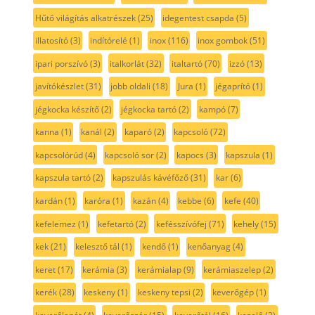
Hűtő világítás alkatrészek
(25)
idegentest csapda
(5)
illatosító
(3)
indítórelé
(1)
inox
(116)
inox gombok
(51)
ipari porszívó
(3)
italkorlát
(32)
italtartó
(70)
izzó
(13)
javítókészlet
(31)
jobb oldali
(18)
Jura
(1)
jégaprító
(1)
jégkocka készítő
(2)
jégkocka tartó
(2)
kampó
(7)
kanna
(1)
kanál
(2)
kaparó
(2)
kapcsoló
(72)
kapcsolórúd
(4)
kapcsoló sor
(2)
kapocs
(3)
kapszula
(1)
kapszula tartó
(2)
kapszulás kávéfőző
(31)
kar
(6)
kardán
(1)
karóra
(1)
kazán
(4)
kebbe
(6)
kefe
(40)
kefelemez
(1)
kefetartó
(2)
kefésszívófej
(71)
kehely
(15)
kek
(21)
kelesztő tál
(1)
kendő
(1)
kenőanyag
(4)
keret
(17)
kerámia
(3)
kerámialap
(9)
kerámiaszelep
(2)
kerék
(28)
keskeny
(1)
keskeny tepsi
(2)
keverőgép
(1)