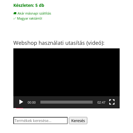
Készleten: 5 db
🚚 Akár másnapi szállítás
✅ Magyar raktárról
Webshop használati utasítás (videó):
Videólejátszó
00:00
02:47
Keresés
Keresés
a