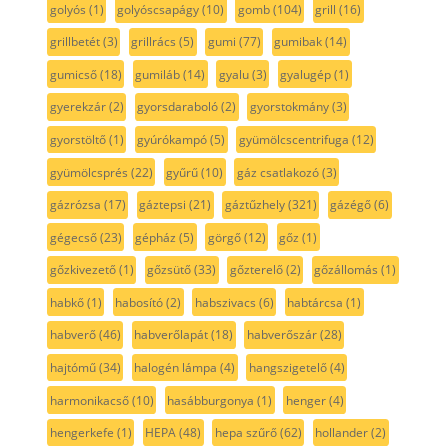
golyós
(1)
golyóscsapágy
(10)
gomb
(104)
grill
(16)
grillbetét
(3)
grillrács
(5)
gumi
(77)
gumibak
(14)
gumicső
(18)
gumiláb
(14)
gyalu
(3)
gyalugép
(1)
gyerekzár
(2)
gyorsdaraboló
(2)
gyorstokmány
(3)
gyorstöltő
(1)
gyúrókampó
(5)
gyümölcscentrifuga
(12)
gyümölcsprés
(22)
gyűrű
(10)
gáz csatlakozó
(3)
gázrózsa
(17)
gáztepsi
(21)
gáztűzhely
(321)
gázégő
(6)
gégecső
(23)
gépház
(5)
görgő
(12)
gőz
(1)
gőzkivezető
(1)
gőzsütő
(33)
gőzterelő
(2)
gőzállomás
(1)
habkő
(1)
habosító
(2)
habszivacs
(6)
habtárcsa
(1)
habverő
(46)
habverőlapát
(18)
habverőszár
(28)
hajtómű
(34)
halogén lámpa
(4)
hangszigetelő
(4)
harmonikacső
(10)
hasábburgonya
(1)
henger
(4)
hengerkefe
(1)
HEPA
(48)
hepa szűrő
(62)
hollander
(2)