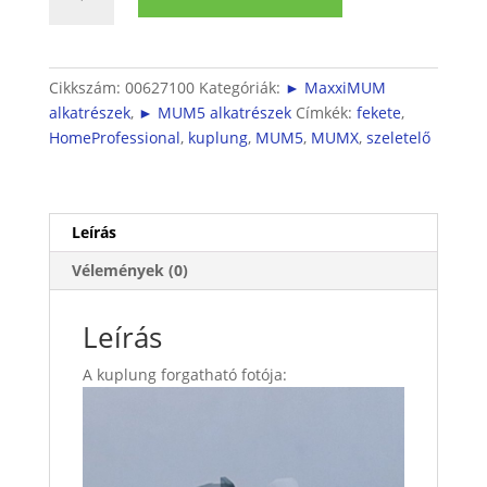
5
szeletelő
kuplung
(fekete)
Cikkszám:
00627100
Kategóriák:
► MaxxiMUM
mennyiség
alkatrészek
,
► MUM5 alkatrészek
Címkék:
fekete
,
HomeProfessional
,
kuplung
,
MUM5
,
MUMX
,
szeletelő
Leírás
Vélemények (0)
Leírás
A kuplung forgatható fotója: