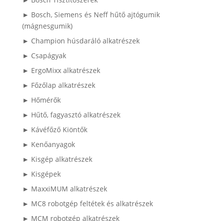
► Bosch, Siemens és Neff hűtő ajtógumik
(mágnesgumik)
► Champion húsdaráló alkatrészek
► Csapágyak
► ErgoMixx alkatrészek
► Főzőlap alkatrészek
► Hőmérők
► Hűtő, fagyasztó alkatrészek
► Kávéfőző Kiöntők
► Kenőanyagok
► Kisgép alkatrészek
► Kisgépek
► MaxxiMUM alkatrészek
► MC8 robotgép feltétek és alkatrészek
► MCM robotgép alkatrészek