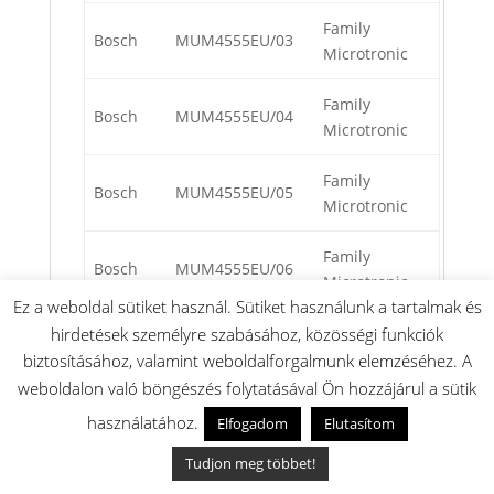
Family
Bosch
MUM4555EU/03
Microtronic
Family
Bosch
MUM4555EU/04
Microtronic
Family
Bosch
MUM4555EU/05
Microtronic
Family
Bosch
MUM4555EU/06
Microtronic
Ez a weboldal sütiket használ. Sütiket használunk a tartalmak és
Profi 45
hirdetések személyre szabásához, közösségi funkciók
Bosch
MUM4570/01
Microtronic
biztosításához, valamint weboldalforgalmunk elemzéséhez. A
weboldalon való böngészés folytatásával Ön hozzájárul a sütik
Profi 45
Bosch
MUM4570/02
használatához.
Elfogadom
Elutasítom
Microtronic
Tudjon meg többet!
Profi 45