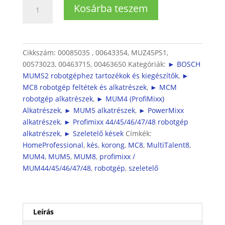
Hasábburgonya
Kosárba teszem
szeletelő
MUM4
és
MUM5
Cikkszám:
00085035 , 00643354, MUZ45PS1,
robotgépekhez
00573023, 00463715, 00463650
Kategóriák:
► BOSCH
MUZ45PS1
MUMS2 robotgéphez tartozékok és kiegészítők
,
►
mennyiség
MC8 robotgép feltétek és alkatrészek
,
► MCM
robotgép alkatrészek
,
► MUM4 (ProfiMixx)
Alkatrészek
,
► MUM5 alkatrészek
,
► PowerMixx
alkatrészek
,
► Profimixx 44/45/46/47/48 robotgép
alkatrészek
,
► Szeletelő kések
Címkék:
HomeProfessional
,
kés
,
korong
,
MC8
,
MultiTalent8
,
MUM4
,
MUM5
,
MUM8
,
profimixx /
MUM44/45/46/47/48
,
robotgép
,
szeletelő
Leírás