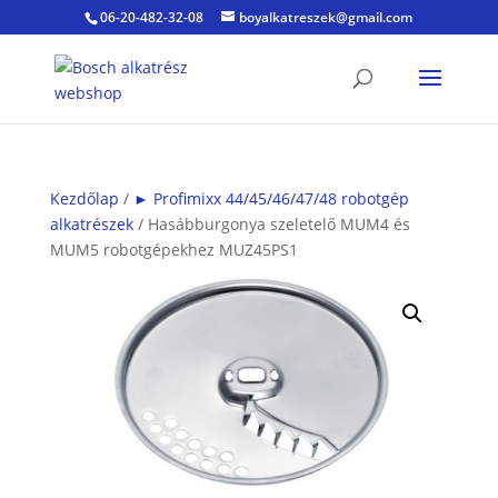
06-20-482-32-08
boyalkatreszek@gmail.com
Kezdőlap
/
► Profimixx 44/45/46/47/48 robotgép
alkatrészek
/ Hasábburgonya szeletelő MUM4 és
MUM5 robotgépekhez MUZ45PS1