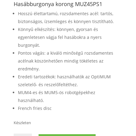
Hasábburgonya korong
MUZ45PS1
Hosszú élettartamú, rozsdamentes acél: tartós,
biztonságos, ízsemleges és könnyen tisztítható.
Könnyű elkészítés: könnyen, gyorsan és
egyenletesen vágja fel hasábokra a nyers
burgonyát.
Pontos vágás: a kiváló minőségű rozsdamentes
acélnak köszönhetően mindig tökéletes az
eredmény.
Eredeti tartozékok: használhatók az OptiMUM
szeletelő- és reszelőfeltéthez.
MUM4-es és MUM5-ös robotgépekhez
használható.
French fries disc
Készleten