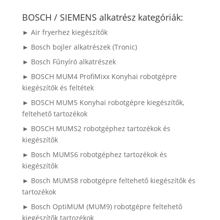
a
következőre:
BOSCH / SIEMENS alkatrész kategóriák:
► Air fryerhez kiegészítők
► Bosch bojler alkatrészek (Tronic)
► Bosch Fűnyíró alkatrészek
► BOSCH MUM4 ProfiMixx Konyhai robotgépre
kiegészítők és feltétek
► BOSCH MUM5 Konyhai robotgépre kiegészítők,
feltehető tartozékok
► BOSCH MUMS2 robotgéphez tartozékok és
kiegészítők
► Bosch MUMS6 robotgéphez tartozékok és
kiegészítők
► Bosch MUMS8 robotgépre feltehető kiegészítők és
tartozékok
► Bosch OptiMUM (MUM9) robotgépre feltehető
kiegészítők tartozékok