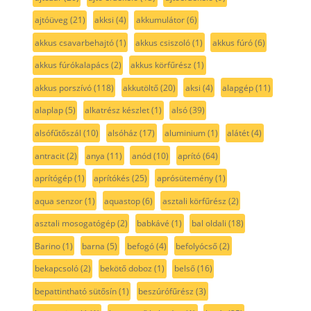
ajtóüveg
(21)
akksi
(4)
akkumulátor
(6)
akkus csavarbehajtó
(1)
akkus csiszoló
(1)
akkus fúró
(6)
akkus fúrókalapács
(2)
akkus körfűrész
(1)
akkus porszívó
(118)
akkutöltő
(20)
aksi
(4)
alapgép
(11)
alaplap
(5)
alkatrész készlet
(1)
alsó
(39)
alsófűtőszál
(10)
alsóház
(17)
aluminium
(1)
alátét
(4)
antracit
(2)
anya
(11)
anód
(10)
aprító
(64)
aprítógép
(1)
aprítókés
(25)
aprósütemény
(1)
aqua senzor
(1)
aquastop
(6)
asztali körfűrész
(2)
asztali mosogatógép
(2)
babkávé
(1)
bal oldali
(18)
Barino
(1)
barna
(5)
befogó
(4)
befolyócső
(2)
bekapcsoló
(2)
bekötő doboz
(1)
belső
(16)
bepattintható sütősín
(1)
beszúrófűrész
(3)