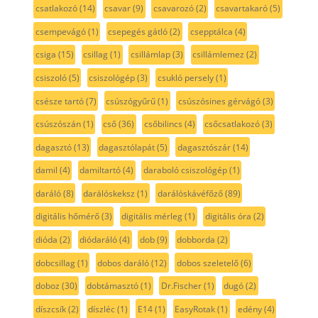
csatlakozó
(14)
csavar
(9)
csavarozó
(2)
csavartakaró
(5)
csempevágó
(1)
csepegés gátló
(2)
csepptálca
(4)
csiga
(15)
csillag
(1)
csillámlap
(3)
csillámlemez
(2)
csiszoló
(5)
csiszológép
(3)
csukló persely
(1)
csésze tartó
(7)
csúszógyűrű
(1)
csúszósines gérvágó
(3)
csúszószán
(1)
cső
(36)
csőbilincs
(4)
csőcsatlakozó
(3)
dagasztó
(13)
dagasztólapát
(5)
dagasztószár
(14)
damil
(4)
damiltartó
(4)
daraboló csiszológép
(1)
daráló
(8)
darálóskeksz
(1)
darálóskávéfőző
(89)
digitális hőmérő
(3)
digitális mérleg
(1)
digitális óra
(2)
dióda
(2)
diódaráló
(4)
dob
(9)
dobborda
(2)
dobcsillag
(1)
dobos daráló
(12)
dobos szeletelő
(6)
doboz
(30)
dobtámasztó
(1)
Dr.Fischer
(1)
dugó
(2)
díszcsík
(2)
díszléc
(1)
E14
(1)
EasyRotak
(1)
edény
(4)