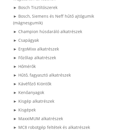
► Bosch Tisztítószerek
► Bosch, Siemens és Neff hűtő ajtógumik
(mágnesgumik)
► Champion húsdaráló alkatrészek
► Csapágyak
► ErgoMixx alkatrészek
► Főzőlap alkatrészek
► Hőmérők
► Hűtő, fagyasztó alkatrészek
► Kávéfőző Kiöntők
► Kenőanyagok
► Kisgép alkatrészek
► Kisgépek
► MaxxiMUM alkatrészek
► MC8 robotgép feltétek és alkatrészek