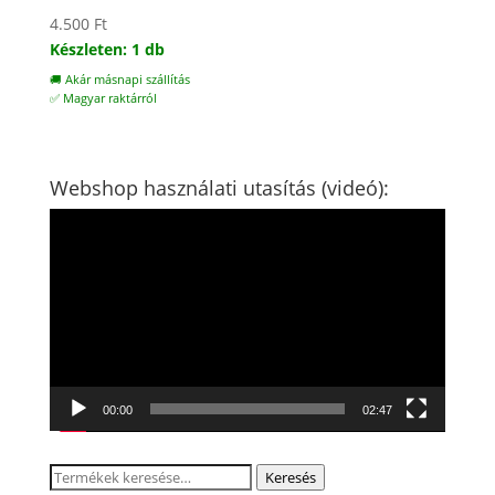
4.500
Ft
Készleten: 1 db
🚚 Akár másnapi szállítás
✅ Magyar raktárról
Webshop használati utasítás (videó):
Videólejátszó
00:00
02:47
Keresés
Keresés