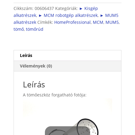
Cikkszám:
00606437
Kategóriák:
► Kisgép
alkatrészek
,
► MCM robotgép alkatrészek
,
► MUM5
alkatrészek
Címkék:
HomeProfessional
,
MCM
,
MUM5
,
tömő
,
tömőrúd
Leírás
Vélemények (0)
Leírás
A tömőeszköz forgatható fotója: