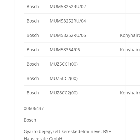
Bosch
MUM58252RU/02
Bosch
MUM58252RU/04
Bosch
MUM58252RU/06
Konyhair
Bosch
MUM58364/06
Konyhair
Bosch
MUZ5CC1(00)
Bosch
MUZ5CC2(00)
Bosch
MUZ8CC2(00)
Konyhair
00606437
Bosch
Gyártó bejegyzett kereskedelmi neve: BSH
Hausgeräte GmbH