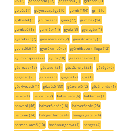
G9
(2)
gabonaörlő
(13)
gaggenau
(1)
gerenda
(1)
golyós
(1)
golyóscsapágy
(10)
gomb
(104)
grill
(16)
grillbetét
(3)
grillrács
(5)
gumi
(77)
gumibak
(14)
gumicső
(18)
gumiláb
(14)
gyalu
(3)
gyalugép
(1)
gyerekzár
(2)
gyorsdaraboló
(2)
gyorstokmány
(3)
gyorstöltő
(1)
gyúrókampó
(5)
gyümölcscentrifuga
(12)
gyümölcsprés
(22)
gyűrű
(10)
gáz csatlakozó
(3)
gázrózsa
(17)
gáztepsi
(21)
gáztűzhely
(321)
gázégő
(6)
gégecső
(23)
gépház
(5)
görgő
(12)
gőz
(1)
gőzkivezető
(1)
gőzsütő
(33)
gőzterelő
(2)
gőzállomás
(1)
habkő
(1)
habosító
(2)
habszivacs
(6)
habtárcsa
(1)
habverő
(46)
habverőlapát
(18)
habverőszár
(28)
hajtómű
(34)
halogén lámpa
(4)
hangszigetelő
(4)
harmonikacső
(10)
hasábburgonya
(1)
henger
(4)