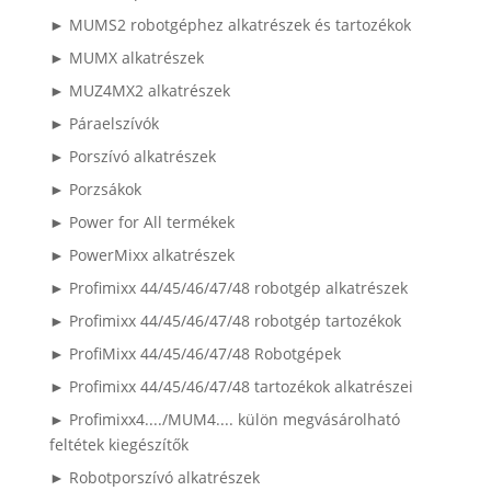
► MUMS2 robotgéphez alkatrészek és tartozékok
► MUMX alkatrészek
► MUZ4MX2 alkatrészek
► Páraelszívók
► Porszívó alkatrészek
► Porzsákok
► Power for All termékek
► PowerMixx alkatrészek
► Profimixx 44/45/46/47/48 robotgép alkatrészek
► Profimixx 44/45/46/47/48 robotgép tartozékok
► ProfiMixx 44/45/46/47/48 Robotgépek
► Profimixx 44/45/46/47/48 tartozékok alkatrészei
► Profimixx4..../MUM4.... külön megvásárolható
feltétek kiegészítők
► Robotporszívó alkatrészek