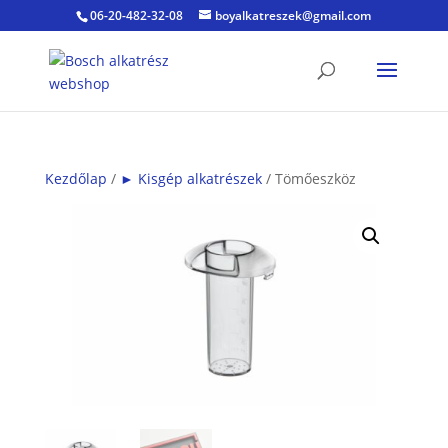
06-20-482-32-08
boyalkatreszek@gmail.com
Kezdőlap
/
► Kisgép alkatrészek
/ Tömőeszköz