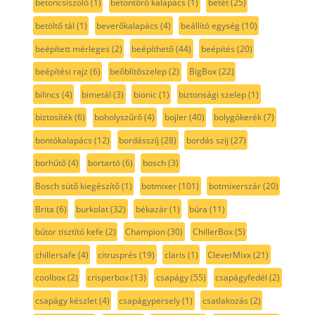
betoncsiszoló
(1)
betontörő kalapács
(1)
betét
(25)
betöltő tál
(1)
beverőkalapács
(4)
beállító egység
(10)
beépített mérleges
(2)
beépíthető
(44)
beépítés
(20)
beépítési rajz
(6)
beőblítőszelep
(2)
BigBox
(22)
bilincs
(4)
bimetál
(3)
bionic
(1)
biztonsági szelep
(1)
biztosíték
(6)
boholyszűrő
(4)
bojler
(40)
bolygókerék
(7)
bontókalapács
(12)
bordásszíj
(28)
bordás szíj
(27)
borhűtő
(4)
bortartó
(6)
bosch
(3)
Bosch sütő kiegészítő
(1)
botmixer
(101)
botmixerszár
(20)
Brita
(6)
burkolat
(32)
békazár
(1)
búra
(11)
bútor tisztító kefe
(2)
Champion
(30)
ChillerBox
(5)
chillersafe
(4)
citrusprés
(19)
claris
(1)
CleverMixx
(21)
coolbox
(2)
crisperbox
(13)
csapágy
(55)
csapágyfedél
(2)
csapágy készlet
(4)
csapágypersely
(1)
csatlakozás
(2)