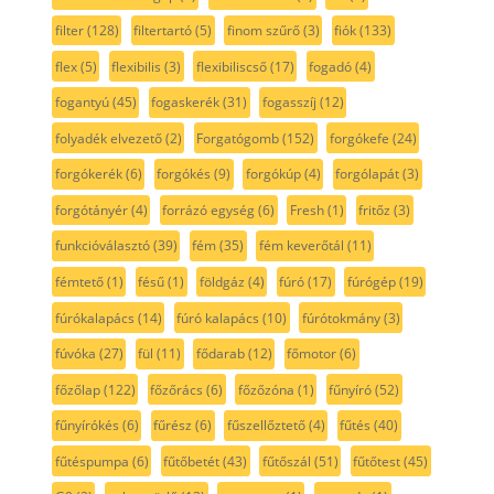
filter
(128)
filtertartó
(5)
finom szűrő
(3)
fiók
(133)
flex
(5)
flexibilis
(3)
flexibiliscső
(17)
fogadó
(4)
fogantyú
(45)
fogaskerék
(31)
fogasszíj
(12)
folyadék elvezető
(2)
Forgatógomb
(152)
forgókefe
(24)
forgókerék
(6)
forgókés
(9)
forgókúp
(4)
forgólapát
(3)
forgótányér
(4)
forrázó egység
(6)
Fresh
(1)
fritőz
(3)
funkcióválasztó
(39)
fém
(35)
fém keverőtál
(11)
fémtető
(1)
fésű
(1)
földgáz
(4)
fúró
(17)
fúrógép
(19)
fúrókalapács
(14)
fúró kalapács
(10)
fúrótokmány
(3)
fúvóka
(27)
fül
(11)
fődarab
(12)
főmotor
(6)
főzőlap
(122)
főzőrács
(6)
főzőzóna
(1)
fűnyíró
(52)
fűnyírókés
(6)
fűrész
(6)
fűszellőztető
(4)
fűtés
(40)
fűtéspumpa
(6)
fűtőbetét
(43)
fűtőszál
(51)
fűtőtest
(45)