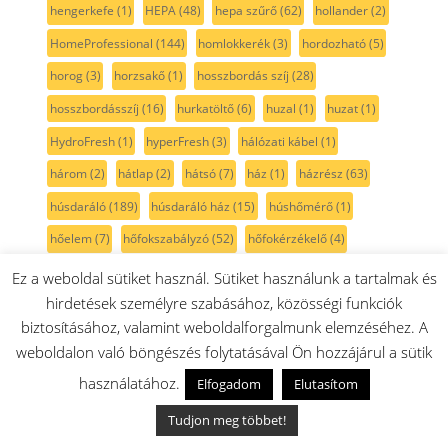
hengerkefe
(1)
HEPA
(48)
hepa szűrő
(62)
hollander
(2)
HomeProfessional
(144)
homlokkerék
(3)
hordozható
(5)
horog
(3)
horzsakő
(1)
hosszbordás szíj
(28)
hosszbordásszíj
(16)
hurkatöltő
(6)
huzal
(1)
huzat
(1)
HydroFresh
(1)
hyperFresh
(3)
hálózati kábel
(1)
három
(2)
hátlap
(2)
hátsó
(7)
ház
(1)
házrész
(63)
húsdaráló
(189)
húsdaráló ház
(15)
húshőmérő
(1)
hőelem
(7)
hőfokszabályzó
(52)
hőfokérzékelő
(4)
hőkioldó
(3)
hőkorlátozó
(1)
hőmérsékletkorlátozó
(4)
Ez a weboldal sütiket használ. Sütiket használunk a tartalmak és
hirdetések személyre szabásához, közösségi funkciók
hőmérsékletszabályozó
(28)
hőmérsékletszabályzó
(29)
biztosításához, valamint weboldalforgalmunk elemzéséhez. A
hőmérő
(5)
hőszigetelt
(2)
hőszivattyús szárítógép
(25)
weboldalon való böngészés folytatásával Ön hozzájárul a sütik
hőállógumi
(2)
hőálló izzó
(15)
hőérzékelő
(13)
hűtő
(393)
használatához.
Elfogadom
Elutasítom
hűtőajtó-tartozék
(41)
hűtőajtógumi
(31)
hűtőajtópolc
(34)
Tudjon meg többet!
hűtőajtótömítés
(26)
Hűtőajtó zsanérok/ajtópántok
(15)