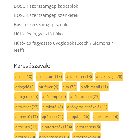
BOSCH szerszámgép kapcsolók
BOSCH szerszámgép szénkefék
Bosch szerszámgép szíjak
Hűtő- és fagyasztó fiókok
Hűtő- és fagyasztó üveglapok (Bosch / Siemens /
Neff)
Keresőszavak:
ablak
(18)
ablakgumi
(13)
ablakkeret
(13)
ablak üveg
(20)
adagoló
(2)
air fryer
(4)
ajtó
(72)
ajtóbimetál
(11)
ajtógumi
(55)
ajtókampó
(6)
ajtókapcsoló
(23)
ajtókeret
(23)
ajtókötél
(8)
ajtónyitás érzékelő
(11)
ajtónyitó
(17)
ajtópolc
(71)
ajtópánt
(20)
ajtóretesz
(16)
ajtórugó
(11)
ajtótartozék
(194)
ajtózsanér
(6)
ajtózár
(20)
ajtó érzékelő
(13)
ajtóérzékelő
(9)