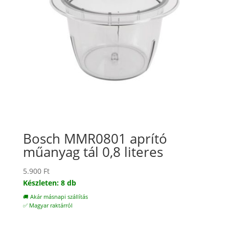
Bosch MMR0801 aprító
műanyag tál 0,8 literes
5.900
Ft
Készleten: 8 db
🚚 Akár másnapi szállítás
✅ Magyar raktárról