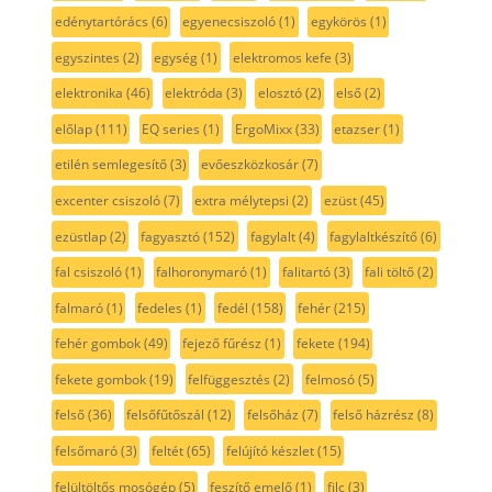
edénytartórács
(6)
egyenecsiszoló
(1)
egykörös
(1)
egyszintes
(2)
egység
(1)
elektromos kefe
(3)
elektronika
(46)
elektróda
(3)
elosztó
(2)
első
(2)
előlap
(111)
EQ series
(1)
ErgoMixx
(33)
etazser
(1)
etilén semlegesítő
(3)
evőeszközkosár
(7)
excenter csiszoló
(7)
extra mélytepsi
(2)
ezüst
(45)
ezüstlap
(2)
fagyasztó
(152)
fagylalt
(4)
fagylaltkészítő
(6)
fal csiszoló
(1)
falhoronymaró
(1)
falitartó
(3)
fali töltő
(2)
falmaró
(1)
fedeles
(1)
fedél
(158)
fehér
(215)
fehér gombok
(49)
fejező fűrész
(1)
fekete
(194)
fekete gombok
(19)
felfüggesztés
(2)
felmosó
(5)
felső
(36)
felsőfűtőszál
(12)
felsőház
(7)
felső házrész
(8)
felsőmaró
(3)
feltét
(65)
felújító készlet
(15)
felültöltős mosógép
(5)
feszítő emelő
(1)
filc
(3)