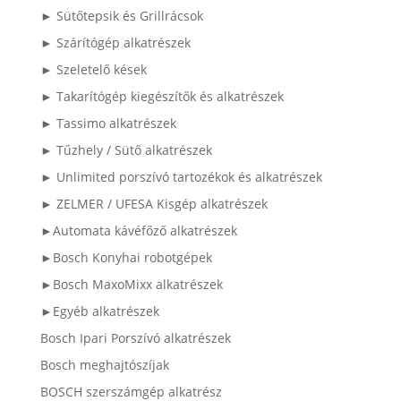
► Sütőtepsik és Grillrácsok
► Szárítógép alkatrészek
► Szeletelő kések
► Takarítógép kiegészítők és alkatrészek
► Tassimo alkatrészek
► Tűzhely / Sütő alkatrészek
► Unlimited porszívó tartozékok és alkatrészek
► ZELMER / UFESA Kisgép alkatrészek
►Automata kávéfőző alkatrészek
►Bosch Konyhai robotgépek
►Bosch MaxoMixx alkatrészek
►Egyéb alkatrészek
Bosch Ipari Porszívó alkatrészek
Bosch meghajtószíjak
BOSCH szerszámgép alkatrész