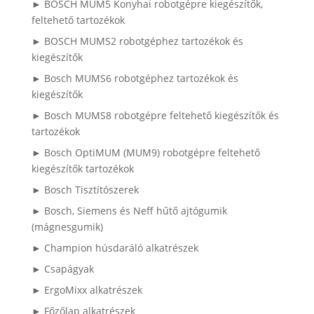
► BOSCH MUM5 Konyhai robotgépre kiegészítők,
feltehető tartozékok
► BOSCH MUMS2 robotgéphez tartozékok és
kiegészítők
► Bosch MUMS6 robotgéphez tartozékok és
kiegészítők
► Bosch MUMS8 robotgépre feltehető kiegészítők és
tartozékok
► Bosch OptiMUM (MUM9) robotgépre feltehető
kiegészítők tartozékok
► Bosch Tisztítószerek
► Bosch, Siemens és Neff hűtő ajtógumik
(mágnesgumik)
► Champion húsdaráló alkatrészek
► Csapágyak
► ErgoMixx alkatrészek
► Főzőlap alkatrészek