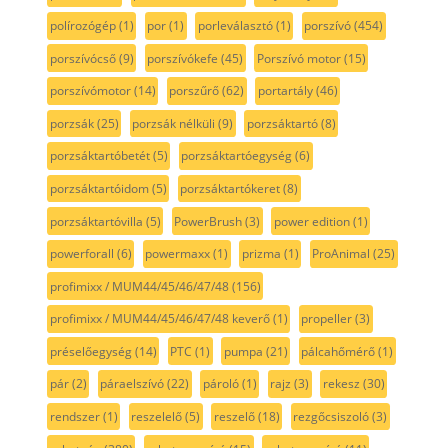
polírozógép
(1)
por
(1)
porleválasztó
(1)
porszívó
(454)
porszívócső
(9)
porszívókefe
(45)
Porszívó motor
(15)
porszívómotor
(14)
porszűrő
(62)
portartály
(46)
porzsák
(25)
porzsák nélküli
(9)
porzsáktartó
(8)
porzsáktartóbetét
(5)
porzsáktartóegység
(6)
porzsáktartóidom
(5)
porzsáktartókeret
(8)
porzsáktartóvilla
(5)
PowerBrush
(3)
power edition
(1)
powerforall
(6)
powermaxx
(1)
prizma
(1)
ProAnimal
(25)
profimixx / MUM44/45/46/47/48
(156)
profimixx / MUM44/45/46/47/48 keverő
(1)
propeller
(3)
préselőegység
(14)
PTC
(1)
pumpa
(21)
pálcahőmérő
(1)
pár
(2)
páraelszívó
(22)
pároló
(1)
rajz
(3)
rekesz
(30)
rendszer
(1)
reszelelő
(5)
reszelő
(18)
rezgőcsiszoló
(3)