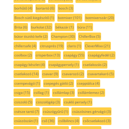
borhűtő
(4)
bortartó
(6)
bosch
(3)
Bosch sütő kiegészítő
(1)
botmixer
(101)
botmixerszár
(20)
Brita
(6)
burkolat
(32)
békazár
(1)
búra
(11)
bútor tisztító kefe
(2)
Champion
(30)
ChillerBox
(5)
chillersafe
(4)
citrusprés
(19)
claris
(1)
CleverMixx
(21)
coolbox
(2)
crisperbox
(13)
csapágy
(55)
csapágyfedél
(2)
csapágy készlet
(4)
csapágypersely
(1)
csatlakozás
(2)
csatlakozó
(14)
csavar
(9)
csavarozó
(2)
csavartakaró
(5)
csempevágó
(1)
csepegés gátló
(2)
csepptálca
(4)
csiga
(15)
csillag
(1)
csillámlap
(3)
csillámlemez
(2)
csiszoló
(5)
csiszológép
(3)
csukló persely
(1)
csésze tartó
(7)
csúszógyűrű
(1)
csúszósines gérvágó
(3)
csúszószán
(1)
cső
(36)
csőbilincs
(4)
csőcsatlakozó
(3)