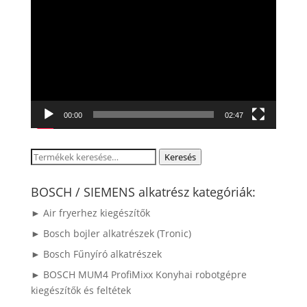
00:00
02:47
Keresés
Keresés
a
következőre:
BOSCH / SIEMENS alkatrész kategóriák:
► Air fryerhez kiegészítők
► Bosch bojler alkatrészek (Tronic)
► Bosch Fűnyíró alkatrészek
► BOSCH MUM4 ProfiMixx Konyhai robotgépre
kiegészítők és feltétek