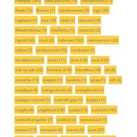
robotgép
(380)
robot porszívó
(15)
robotporszívó
(11)
Rotak
(15)
Roxxter
(1)
rozsdamentes
(3)
rugó
(30)
rugótartó
(1)
rács
(19)
rádió
(1)
résszívó
(18)
Rókafarkfűrész
(1)
rókafűrész
(1)
rózsaszín
(2)
rögzítő
(30)
röszti
(2)
rúdmixer
(102)
rúdmixerszár
(20)
sablon
(5)
sarokcsiszoló
(10)
sarokelem
(1)
sarokköszörű
(2)
serie2
(11)
serie 6
(6)
serie 8
(9)
side by side
(32)
Siemens
(218)
SilentMixx
(18)
skil
(8)
smoothie
(13)
spagetti
(1)
Spotless
(1)
spray
(1)
stift
(8)
szabályzó
(4)
szalagcsiszoló
(4)
szalagfeszítő
(1)
szalagos csiszoló
(1)
szatináló gép
(1)
szegecs
(1)
szegély
(4)
szegélynyíró
(8)
szelep
(13)
szeletelő
(142)
szeletelő propeller
(7)
szellőző
(4)
szemeskávé
(1)
szenzor
(17)
szerszám
(6)
szervíz
(9)
szett
(47)