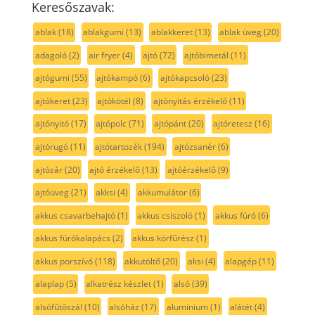
Keresőszavak:
ablak
(18)
ablakgumi
(13)
ablakkeret
(13)
ablak üveg
(20)
adagoló
(2)
air fryer
(4)
ajtó
(72)
ajtóbimetál
(11)
ajtógumi
(55)
ajtókampó
(6)
ajtókapcsoló
(23)
ajtókeret
(23)
ajtókötél
(8)
ajtónyitás érzékelő
(11)
ajtónyitó
(17)
ajtópolc
(71)
ajtópánt
(20)
ajtóretesz
(16)
ajtórugó
(11)
ajtótartozék
(194)
ajtózsanér
(6)
ajtózár
(20)
ajtó érzékelő
(13)
ajtóérzékelő
(9)
ajtóüveg
(21)
akksi
(4)
akkumulátor
(6)
akkus csavarbehajtó
(1)
akkus csiszoló
(1)
akkus fúró
(6)
akkus fúrókalapács
(2)
akkus körfűrész
(1)
akkus porszívó
(118)
akkutöltő
(20)
aksi
(4)
alapgép
(11)
alaplap
(5)
alkatrész készlet
(1)
alsó
(39)
alsófűtőszál
(10)
alsóház
(17)
aluminium
(1)
alátét
(4)