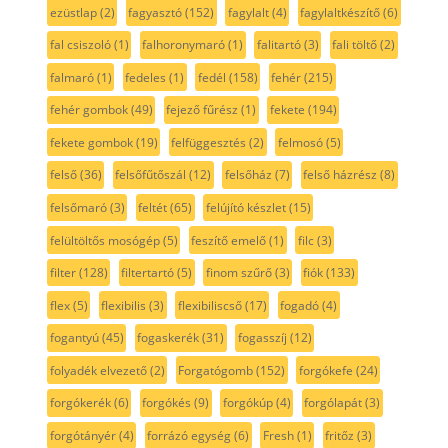
ezüstlap
(2)
fagyasztó
(152)
fagylalt
(4)
fagylaltkészítő
(6)
fal csiszoló
(1)
falhoronymaró
(1)
falitartó
(3)
fali töltő
(2)
falmaró
(1)
fedeles
(1)
fedél
(158)
fehér
(215)
fehér gombok
(49)
fejező fűrész
(1)
fekete
(194)
fekete gombok
(19)
felfüggesztés
(2)
felmosó
(5)
felső
(36)
felsőfűtőszál
(12)
felsőház
(7)
felső házrész
(8)
felsőmaró
(3)
feltét
(65)
felújító készlet
(15)
felültöltős mosógép
(5)
feszítő emelő
(1)
filc
(3)
filter
(128)
filtertartó
(5)
finom szűrő
(3)
fiók
(133)
flex
(5)
flexibilis
(3)
flexibiliscső
(17)
fogadó
(4)
fogantyú
(45)
fogaskerék
(31)
fogasszíj
(12)
folyadék elvezető
(2)
Forgatógomb
(152)
forgókefe
(24)
forgókerék
(6)
forgókés
(9)
forgókúp
(4)
forgólapát
(3)
forgótányér
(4)
forrázó egység
(6)
Fresh
(1)
fritőz
(3)