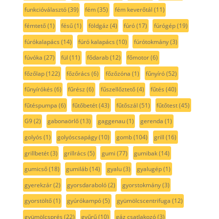
funkcióválasztó
(39)
fém
(35)
fém keverőtál
(11)
fémtető
(1)
fésű
(1)
földgáz
(4)
fúró
(17)
fúrógép
(19)
fúrókalapács
(14)
fúró kalapács
(10)
fúrótokmány
(3)
fúvóka
(27)
fül
(11)
fődarab
(12)
főmotor
(6)
főzőlap
(122)
főzőrács
(6)
főzőzóna
(1)
fűnyíró
(52)
fűnyírókés
(6)
fűrész
(6)
fűszellőztető
(4)
fűtés
(40)
fűtéspumpa
(6)
fűtőbetét
(43)
fűtőszál
(51)
fűtőtest
(45)
G9
(2)
gabonaörlő
(13)
gaggenau
(1)
gerenda
(1)
golyós
(1)
golyóscsapágy
(10)
gomb
(104)
grill
(16)
grillbetét
(3)
grillrács
(5)
gumi
(77)
gumibak
(14)
gumicső
(18)
gumiláb
(14)
gyalu
(3)
gyalugép
(1)
gyerekzár
(2)
gyorsdaraboló
(2)
gyorstokmány
(3)
gyorstöltő
(1)
gyúrókampó
(5)
gyümölcscentrifuga
(12)
gyümölcsprés
(22)
gyűrű
(10)
gáz csatlakozó
(3)