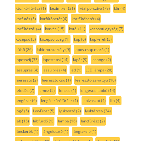
kézi körfűrész
(1)
kézimixer
(31)
kézi porszívó
(79)
kör
(4)
körfütés
(5)
körfűtőbetét
(4)
kör fűtőbetét
(4)
körfűtőszál
(4)
körkés
(15)
kötél
(11)
központi egység
(7)
középső
(3)
középső üveg
(1)
kúp
(6)
kúpkerék
(3)
külső
(26)
labirintustartály
(9)
lapos csap maró
(1)
laposszíj
(33)
lapostepsi
(14)
lapát
(9)
lasange
(2)
lassúprés
(4)
lassú prés
(4)
led
(1)
LED lámpa
(20)
leeresztő
(2)
leeresztő cső
(1)
leeresztő szivattyú
(10)
lefedés
(7)
lemez
(5)
lencse
(1)
lengéscsillapító
(14)
lengőkar
(6)
lengő szúrófűrész
(1)
leolvasztó
(4)
lila
(4)
logó
(5)
LowFrost
(5)
lyukasztó
(2)
lyuktárcsa
(34)
láb
(15)
lábfürdő
(1)
lámpa
(16)
láncfűrész
(2)
lánckerék
(1)
lángelosztó
(1)
lángterelő
(1)