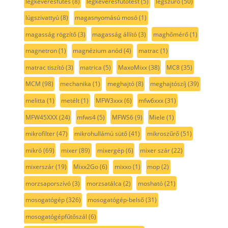
légkeverésfűtés
(8)
légkeverésfűtőtest
(5)
légszűrő
(50)
lúgszivattyú
(8)
magasnyomású mosó
(1)
magasság rögzítő
(3)
magasság állító
(3)
maghőmérő
(1)
magnetron
(1)
magnézium anód
(4)
matrac
(1)
matrac tiszító
(3)
matrica
(5)
MaxoMixx
(38)
MC8
(35)
MCM
(98)
mechanika
(1)
meghajtó
(8)
meghajtószíj
(39)
melitta
(1)
metélt
(1)
MFW3xxx
(6)
mfw6xxx
(31)
MFW45XXX
(24)
mfws4
(5)
MFWS6
(9)
Miele
(1)
mikrofilter
(47)
mikrohullámú sütő
(41)
mikroszűrő
(51)
mikró
(69)
mixer
(89)
mixergép
(6)
mixer szár
(22)
mixerszár
(19)
Mixx2Go
(6)
mixxo
(1)
mop
(2)
morzsaporszívó
(3)
morzsatálca
(2)
mosható
(21)
mosogatógép
(326)
mosogatógép-belső
(31)
mosogatógépfűtőszál
(6)