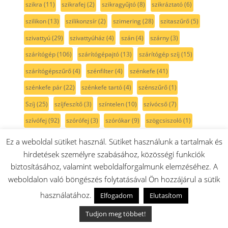
szikra
(11)
szikrafej
(2)
szikragyűjtó
(8)
szikráztató
(6)
szilikon
(13)
szilikonzsír
(2)
szimering
(28)
szitaszűrő
(5)
szivattyú
(29)
szivattyúház
(4)
szán
(4)
szárny
(3)
szárítógép
(106)
szárítógépajtó
(13)
szárítógép szíj
(15)
szárítógépszűrő
(4)
szénfilter
(4)
szénkefe
(41)
szénkefe pár
(22)
szénkefe tartó
(4)
szénszűrő
(1)
Szíj
(25)
szíjfeszítő
(3)
színtelen
(10)
szívócső
(7)
szívófej
(92)
szórófej
(3)
szórókar
(9)
szögcsiszoló
(1)
szögfúró
(1)
szögpolírozó
(1)
szöszszedő
(3)
Ez a weboldal sütiket használ. Sütiket használunk a tartalmak és
hirdetések személyre szabásához, közösségi funkciók
szöszszűrő
(5)
szürke
(36)
szűkítő
(2)
szűrő
(175)
biztosításához, valamint weboldalforgalmunk elemzéséhez. A
szűrőtartó
(6)
sárga
(3)
sín
(5)
sótartály
(7)
sötétkék
(3)
weboldalon való böngészés folytatásával Ön hozzájárul a sütik
sövénynyíró
(1)
sütemény kinyomó
(3)
használatához.
Elfogadom
Elutasítom
sütési funkcióválasztó
(31)
sütő
(315)
sütőajtó
(35)
Tudjon meg többet!
sütőajtó gumi
(5)
sütőajtó külső üveg
(17)
sütőbelső
(45)