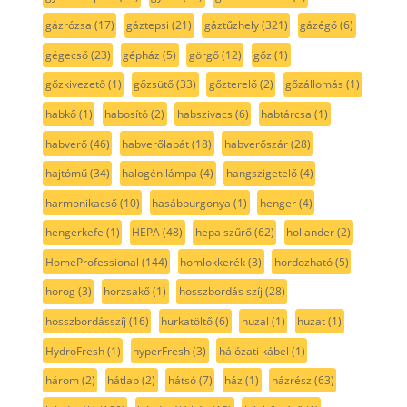
gázrózsa
(17)
gáztepsi
(21)
gáztűzhely
(321)
gázégő
(6)
gégecső
(23)
gépház
(5)
görgő
(12)
gőz
(1)
gőzkivezető
(1)
gőzsütő
(33)
gőzterelő
(2)
gőzállomás
(1)
habkő
(1)
habosító
(2)
habszivacs
(6)
habtárcsa
(1)
habverő
(46)
habverőlapát
(18)
habverőszár
(28)
hajtómű
(34)
halogén lámpa
(4)
hangszigetelő
(4)
harmonikacső
(10)
hasábburgonya
(1)
henger
(4)
hengerkefe
(1)
HEPA
(48)
hepa szűrő
(62)
hollander
(2)
HomeProfessional
(144)
homlokkerék
(3)
hordozható
(5)
horog
(3)
horzsakő
(1)
hosszbordás szíj
(28)
hosszbordásszíj
(16)
hurkatöltő
(6)
huzal
(1)
huzat
(1)
HydroFresh
(1)
hyperFresh
(3)
hálózati kábel
(1)
három
(2)
hátlap
(2)
hátsó
(7)
ház
(1)
házrész
(63)