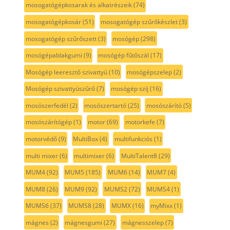
mosogatógépkosarak és alkatrészeik
(74)
mosogatógépkosár
(51)
mosogatógép szűrőkészlet
(3)
mosogatógép szűrőszett
(3)
mosógép
(298)
mosógépablakgumi
(9)
mosógép fűtőszál
(17)
Mosógép leeresztő szivattyú
(10)
mosógépszelep
(2)
Mosógép szivattyúszűrő
(7)
mosógép szíj
(16)
mosószerfedél
(2)
mosószertartó
(25)
mosószárító
(5)
mosószárítógép
(1)
motor
(69)
motorkefe
(7)
motorvédő
(9)
MultiBox
(4)
multifunkciós
(1)
multi mixer
(6)
multimixer
(6)
MultiTalent8
(29)
MUM4
(92)
MUM5
(185)
MUM6
(14)
MUM7
(4)
MUM8
(26)
MUM9
(92)
MUMS2
(72)
MUMS4
(1)
MUMS6
(37)
MUMS8
(28)
MUMX
(16)
myMixx
(1)
mágnes
(2)
mágnesgumi
(27)
mágnesszelep
(7)