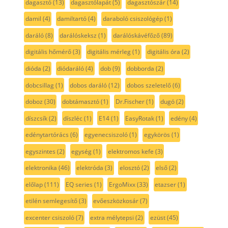
dagasztó
(13)
dagasztólapát
(5)
dagasztószár
(14)
damil
(4)
damiltartó
(4)
daraboló csiszológép
(1)
daráló
(8)
darálóskeksz
(1)
darálóskávéfőző
(89)
digitális hőmérő
(3)
digitális mérleg
(1)
digitális óra
(2)
dióda
(2)
diódaráló
(4)
dob
(9)
dobborda
(2)
dobcsillag
(1)
dobos daráló
(12)
dobos szeletelő
(6)
doboz
(30)
dobtámasztó
(1)
Dr.Fischer
(1)
dugó
(2)
díszcsík
(2)
díszléc
(1)
E14
(1)
EasyRotak
(1)
edény
(4)
edénytartórács
(6)
egyenecsiszoló
(1)
egykörös
(1)
egyszintes
(2)
egység
(1)
elektromos kefe
(3)
elektronika
(46)
elektróda
(3)
elosztó
(2)
első
(2)
előlap
(111)
EQ series
(1)
ErgoMixx
(33)
etazser
(1)
etilén semlegesítő
(3)
evőeszközkosár
(7)
excenter csiszoló
(7)
extra mélytepsi
(2)
ezüst
(45)