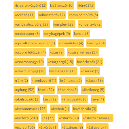
kis sarokköszörű
(2)
kisállatszőr
(6)
kiöntő
(13)
kockázó
(11)
kolbásztöltő
(12)
kombinált hűtő
(8)
kombináltszívófej
(39)
komplett
(29)
kondenzvíz
(2)
kondenzátor
(8)
konyhagépek
(9)
konzol
(3)
kopó alkatrész készlet
(1)
koronafűtés
(4)
korong
(34)
koszorú fűtőszál
(4)
kosár
(9)
kosáralkatrész
(37)
kosárcsapágy
(10)
kosárgörgő
(15)
kosárkerék
(21)
kosárműanyag
(18)
kosárrögzítő
(13)
kosársín
(1)
krém
(2)
krémkeverő
(1)
krómozott
(2)
kulacs
(13)
kuplung
(52)
kábel
(32)
kábeldob
(8)
kábelköteg
(5)
kábelrögzítő
(2)
kárpit
(2)
kárpit tisztító
(8)
kávé
(1)
kávéautomata
(176)
kávébab
(1)
kávédaráló
(3)
kávéfőző
(207)
kés
(73)
késtartó
(33)
késtartó csavar
(2)
készlet
(106)
kétkörös
(1)
kétszintes
(3)
kézi gyalu
(7)