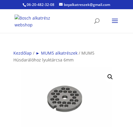
06-20-482-32-08
boyalkatreszek@gmail.com
Kezdőlap
/
► MUM5 alkatrészek
/ MUM5
Húsdarálóhoz lyuktárcsa 6mm