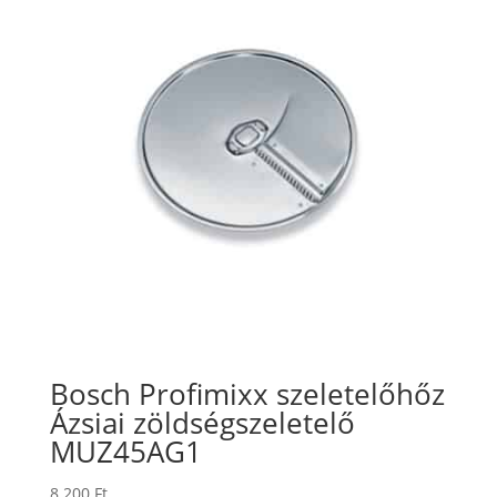
Bosch Profimixx szeletelőhőz
Ázsiai zöldségszeletelő
MUZ45AG1
8.200
Ft