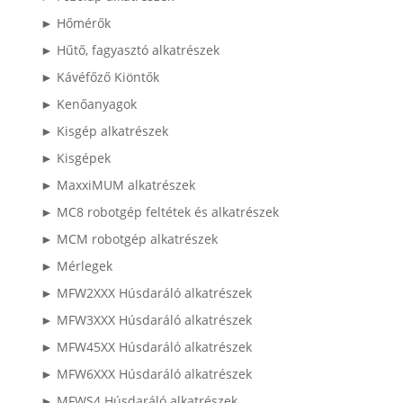
► Hőmérők
► Hűtő, fagyasztó alkatrészek
► Kávéfőző Kiöntők
► Kenőanyagok
► Kisgép alkatrészek
► Kisgépek
► MaxxiMUM alkatrészek
► MC8 robotgép feltétek és alkatrészek
► MCM robotgép alkatrészek
► Mérlegek
► MFW2XXX Húsdaráló alkatrészek
► MFW3XXX Húsdaráló alkatrészek
► MFW45XX Húsdaráló alkatrészek
► MFW6XXX Húsdaráló alkatrészek
► MFWS4 Húsdaráló alkatrészek