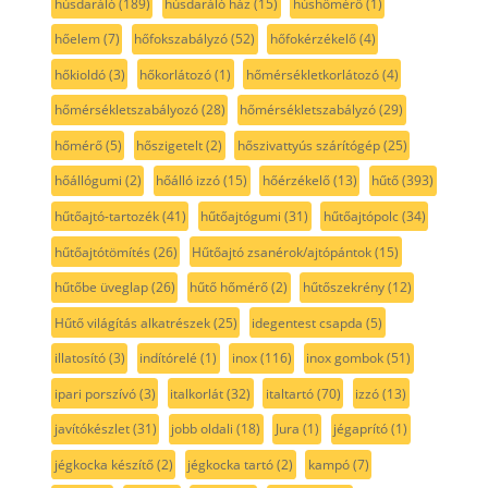
húsdaráló
(189)
húsdaráló ház
(15)
húshőmérő
(1)
hőelem
(7)
hőfokszabályzó
(52)
hőfokérzékelő
(4)
hőkioldó
(3)
hőkorlátozó
(1)
hőmérsékletkorlátozó
(4)
hőmérsékletszabályozó
(28)
hőmérsékletszabályzó
(29)
hőmérő
(5)
hőszigetelt
(2)
hőszivattyús szárítógép
(25)
hőállógumi
(2)
hőálló izzó
(15)
hőérzékelő
(13)
hűtő
(393)
hűtőajtó-tartozék
(41)
hűtőajtógumi
(31)
hűtőajtópolc
(34)
hűtőajtótömítés
(26)
Hűtőajtó zsanérok/ajtópántok
(15)
hűtőbe üveglap
(26)
hűtő hőmérő
(2)
hűtőszekrény
(12)
Hűtő világítás alkatrészek
(25)
idegentest csapda
(5)
illatosító
(3)
indítórelé
(1)
inox
(116)
inox gombok
(51)
ipari porszívó
(3)
italkorlát
(32)
italtartó
(70)
izzó
(13)
javítókészlet
(31)
jobb oldali
(18)
Jura
(1)
jégaprító
(1)
jégkocka készítő
(2)
jégkocka tartó
(2)
kampó
(7)