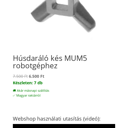
Húsdaráló kés MUM5
robotgéphez
Original
Current
7.500
Ft
6.500
Ft
price
price
Készleten: 7 db
was:
is:
🚚 Akár másnapi szállítás
7.500 Ft.
6.500 Ft.
✅ Magyar raktárról
Webshop használati utasítás (videó):
Videólejátszó