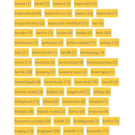
kanna
(1)
kanál
(2)
kaparó
(2)
kapcsoló
(72)
kapcsolórúd
(4)
kapcsoló sor
(2)
kapocs
(3)
kapszula
(1)
kapszula tartó
(2)
kapszulás kávéfőző
(31)
kar
(6)
kardán
(1)
karóra
(1)
kazán
(4)
kebbe
(6)
kefe
(40)
kefelemez
(1)
kefetartó
(2)
kefésszívófej
(71)
kehely
(15)
kek
(21)
kelesztő tál
(1)
kendő
(1)
kenőanyag
(4)
keret
(17)
kerámia
(3)
kerámialap
(9)
kerámiaszelep
(2)
kerék
(28)
keskeny
(1)
keskeny tepsi
(2)
keverőgép
(1)
keverőlapát
(4)
keverőszár
(15)
keverőtál
(16)
kezelő
(2)
kezelő modul
(3)
kidobó
(3)
kiegészítő
(7)
kifolyó
(8)
kifolyócső
(13)
kifúvó
(6)
kifúvórács
(6)
kihajtád
(1)
kihajtás
(8)
kijelző modul
(2)
kilincs
(8)
kinyomó
(4)
kinyomó szivattyú
(8)
kioldó
(2)
kioldógomb
(2)
kisflex
(5)
kisgép
(12)
kisgépek
(39)
kiskefe
(11)
kiskerék
(17)