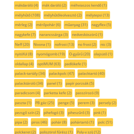
mákdaráló
(4)
mák daráló
(2)
méhviaszos kendő
(1)
mélyhűtő
(108)
mélyhűtőleolvasztó
(2)
mélytepsi
(13)
mérleg
(2)
mérőpohár
(6)
műanyag
(31)
nagyflex
(5)
nagykefe
(7)
narancssárga
(3)
nedvesköszörű
(1)
Neff
(20)
Nivona
(1)
nofrost
(13)
no frost
(2)
ntc
(3)
nyitófül
(8)
nyomógomb
(19)
O-gyűrű
(20)
olajsütő
(1)
oldallap
(4)
optiMUM
(63)
padlókefe
(1)
palack-tartály
(34)
palackpolc
(47)
palacktartó
(40)
palacktároló
(34)
panel
(1)
papír porzsák
(5)
paradicsom
(4)
parketta kefe
(2)
passzírozó
(9)
paszta
(1)
PB gáz
(25)
penge
(5)
perem
(3)
persely
(2)
pezsgő szín
(2)
pihefogó
(3)
piheszűrő
(3)
pink
(1)
pipa
(2)
piros
(46)
pohár
(8)
pohártartó
(1)
polc
(51)
polckeret
(2)
polisztirol fűrész
(1)
Poly-v szíj
(12)