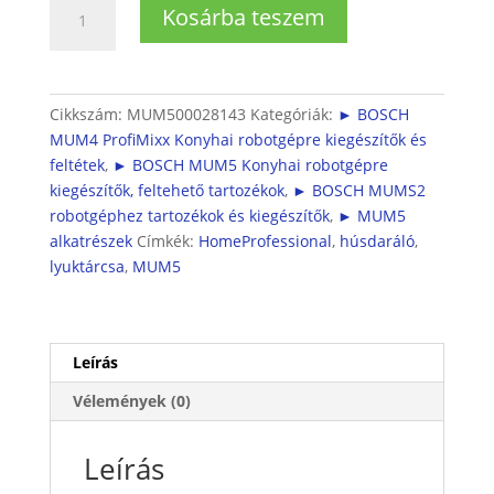
MUM5
Kosárba teszem
Húsdarálóhoz
lyuktárcsa
6mm
mennyiség
Cikkszám:
MUM500028143
Kategóriák:
► BOSCH
MUM4 ProfiMixx Konyhai robotgépre kiegészítők és
feltétek
,
► BOSCH MUM5 Konyhai robotgépre
kiegészítők, feltehető tartozékok
,
► BOSCH MUMS2
robotgéphez tartozékok és kiegészítők
,
► MUM5
alkatrészek
Címkék:
HomeProfessional
,
húsdaráló
,
lyuktárcsa
,
MUM5
Leírás
Vélemények (0)
Leírás