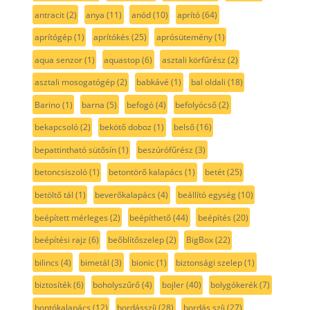
antracit
(2)
anya
(11)
anód
(10)
aprító
(64)
aprítógép
(1)
aprítókés
(25)
aprósütemény
(1)
aqua senzor
(1)
aquastop
(6)
asztali körfűrész
(2)
asztali mosogatógép
(2)
babkávé
(1)
bal oldali
(18)
Barino
(1)
barna
(5)
befogó
(4)
befolyócső
(2)
bekapcsoló
(2)
bekötő doboz
(1)
belső
(16)
bepattintható sütősín
(1)
beszúrófűrész
(3)
betoncsiszoló
(1)
betontörő kalapács
(1)
betét
(25)
betöltő tál
(1)
beverőkalapács
(4)
beállító egység
(10)
beépített mérleges
(2)
beépíthető
(44)
beépítés
(20)
beépítési rajz
(6)
beőblítőszelep
(2)
BigBox
(22)
bilincs
(4)
bimetál
(3)
bionic
(1)
biztonsági szelep
(1)
biztosíték
(6)
boholyszűrő
(4)
bojler
(40)
bolygókerék
(7)
bontókalapács
(12)
bordásszíj
(28)
bordás szíj
(27)