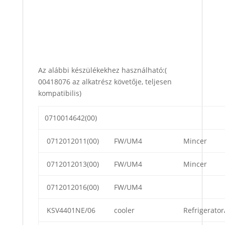
Az alábbi készülékekhez használható:(
00418076 az alkatrész követője, teljesen
kompatibilis)
0710014642(00)
0712012011(00)
FW/UM4
Mincer
0712012013(00)
FW/UM4
Mincer
0712012016(00)
FW/UM4
KSV4401NE/06
cooler
Refrigerator/