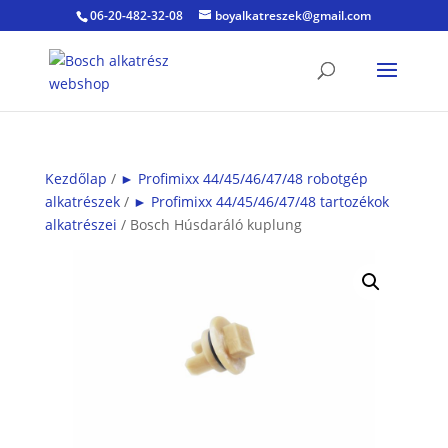
06-20-482-32-08
boyalkatreszek@gmail.com
Kezdőlap
/
► Profimixx 44/45/46/47/48 robotgép
alkatrészek
/
► Profimixx 44/45/46/47/48 tartozékok
alkatrészei
/ Bosch Húsdaráló kuplung