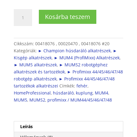
Bosch
Kosárba teszem
Húsdaráló
kuplung
mennyiség
Cikkszám:
00418076 , 00020470 , 00418076 #20
Kategóriák:
► Champion húsdaráló alkatrészek
,
►
Kisgép alkatrészek
,
► MUM4 (ProfiMixx) Alkatrészek
,
► MUM5 alkatrészek
,
► MUMS2 robotgéphez
alkatrészek és tartozékok
,
► Profimixx 44/45/46/47/48
robotgép alkatrészek
,
► Profimixx 44/45/46/47/48
tartozékok alkatrészei
Címkék:
fehér
,
HomeProfessional
,
húsdaráló
,
kuplung
,
MUM4
,
MUM5
,
MUMS2
,
profimixx / MUM44/45/46/47/48
Leírás