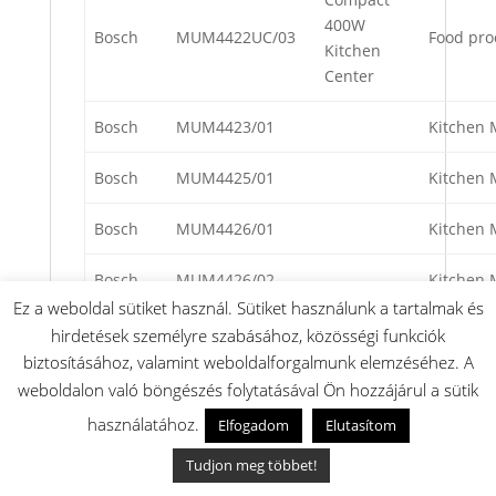
400W
Bosch
MUM4422UC/03
Food pro
Kitchen
Center
Bosch
MUM4423/01
Kitchen 
Bosch
MUM4425/01
Kitchen 
Bosch
MUM4426/01
Kitchen 
Bosch
MUM4426/02
Kitchen 
Ez a weboldal sütiket használ. Sütiket használunk a tartalmak és
Bosch
MUM4426/03
Kitchen 
hirdetések személyre szabásához, közösségi funkciók
biztosításához, valamint weboldalforgalmunk elemzéséhez. A
Bosch
MUM4426/04
Kitchen 
weboldalon való böngészés folytatásával Ön hozzájárul a sütik
használatához.
Elfogadom
Elutasítom
Bosch
MUM4426/05
Kitchen 
Tudjon meg többet!
Bosch
MUM4426/07
Kitchen 