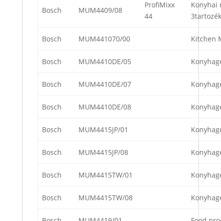
ProfiMixx
Konyhai 
Bosch
MUM4409/08
44
3tartozék
Bosch
MUM441070/00
Kitchen 
Bosch
MUM4410DE/05
Konyhag
Bosch
MUM4410DE/07
Konyhag
Bosch
MUM4410DE/08
Konyhag
Bosch
MUM4415JP/01
Konyhag
Bosch
MUM4415JP/08
Konyhag
Bosch
MUM4415TW/01
Konyhag
Bosch
MUM4415TW/08
Konyhag
Bosch
MUM4419/01
Food pro