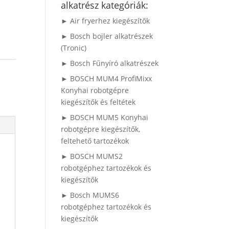
alkatrész kategóriák:
► Air fryerhez kiegészítők
► Bosch bojler alkatrészek
(Tronic)
► Bosch Fűnyíró alkatrészek
► BOSCH MUM4 ProfiMixx
Konyhai robotgépre
kiegészítők és feltétek
► BOSCH MUM5 Konyhai
robotgépre kiegészítők,
feltehető tartozékok
► BOSCH MUMS2
robotgéphez tartozékok és
kiegészítők
► Bosch MUMS6
robotgéphez tartozékok és
kiegészítők