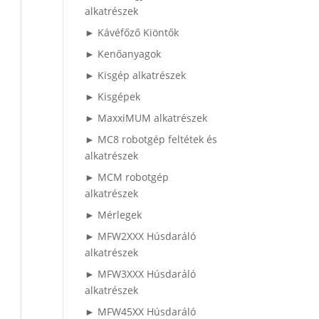
alkatrészek
► Kávéfőző Kiöntők
► Kenőanyagok
► Kisgép alkatrészek
► Kisgépek
► MaxxiMUM alkatrészek
► MC8 robotgép feltétek és
alkatrészek
► MCM robotgép
alkatrészek
► Mérlegek
► MFW2XXX Húsdaráló
alkatrészek
► MFW3XXX Húsdaráló
alkatrészek
► MFW45XX Húsdaráló