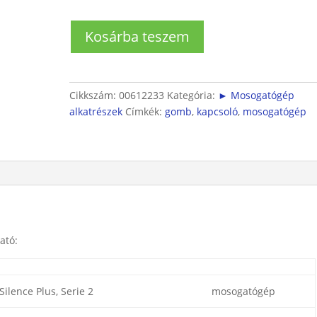
Főkapcsoló
Kosárba teszem
Gomb
mosogatógéphez
mennyiség
Cikkszám:
00612233
Kategória:
► Mosogatógép
alkatrészek
Címkék:
gomb
,
kapcsoló
,
mosogatógép
ató:
Silence Plus, Serie 2
mosogatógép