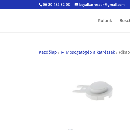
06-20-482-32-08
boyalkatreszek@gmail.com
Rólunk
Bosc
Kezdőlap
/
► Mosogatógép alkatrészek
/ Főka