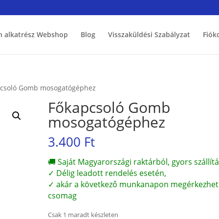
h alkatrész Webshop
Blog
Visszaküldési Szabályzat
Fiók
pcsoló Gomb mosogatógéphez
Főkapcsoló Gomb
mosogatógéphez
3.400
Ft
🚚 Saját Magyarországi raktárból, gyors szállítá
✓ Délig leadott rendelés esetén,
✓ akár a következő munkanapon megérkezhet
csomag
Csak 1 maradt készleten