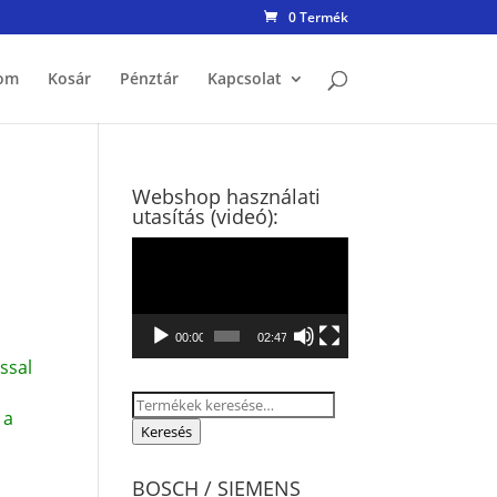
0 Termék
om
Kosár
Pénztár
Kapcsolat
Webshop használati
utasítás (videó):
Videólejátszó
00:00
02:47
ssal
Keresés
 a
a
Keresés
következőre:
BOSCH / SIEMENS