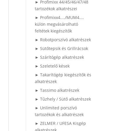
► Profimixx 44/45/46/47/48
tartozékok alkatrészei
► Profimixx4..../MUM4....
külön megvásárolható
feltétek kiegészítők
► Robotporszívó alkatrészek
► Sütőtepsik és Grillrácsok
► Szárítógép alkatrészek
► Szeletelő kések
► Takarítógép kiegészítők és
alkatrészek
► Tassimo alkatrészek
► Tűzhely / Sütő alkatrészek
► Unlimited porszívó
tartozékok és alkatrészek
► ZELMER / UFESA Kisgép
alkatrészek