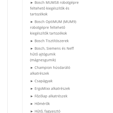
► Bosch MUMS8 robotgépre
feltehető kiegészítők és
tartozékok
► Bosch OptiMUM (MUM9)
robotgépre feltehető
kiegészítők tartozékok
► Bosch Tisztítószerek
► Bosch, Siemens és Neff
hűtő ajtógumik
(mágnesgumik)
► Champion húsdaráló
alkatrészek
► Csapágyak
► ErgoMixx alkatrészek
► Főzőlap alkatrészek
► Hőmérők
► Hűtő, fagyasztó