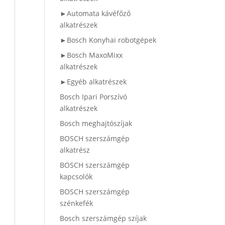
►Automata kávéfőző
alkatrészek
►Bosch Konyhai robotgépek
►Bosch MaxoMixx
alkatrészek
►Egyéb alkatrészek
Bosch Ipari Porszívó
alkatrészek
Bosch meghajtószíjak
BOSCH szerszámgép
alkatrész
BOSCH szerszámgép
kapcsolók
BOSCH szerszámgép
szénkefék
Bosch szerszámgép szíjak