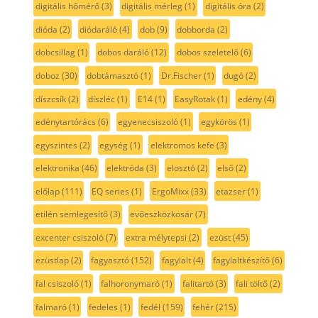
digitális hőmérő
(3)
digitális mérleg
(1)
digitális óra
(2)
dióda
(2)
diódaráló
(4)
dob
(9)
dobborda
(2)
dobcsillag
(1)
dobos daráló
(12)
dobos szeletelő
(6)
doboz
(30)
dobtámasztó
(1)
Dr.Fischer
(1)
dugó
(2)
díszcsík
(2)
díszléc
(1)
E14
(1)
EasyRotak
(1)
edény
(4)
edénytartórács
(6)
egyenecsiszoló
(1)
egykörös
(1)
egyszintes
(2)
egység
(1)
elektromos kefe
(3)
elektronika
(46)
elektróda
(3)
elosztó
(2)
első
(2)
előlap
(111)
EQ series
(1)
ErgoMixx
(33)
etazser
(1)
etilén semlegesítő
(3)
evőeszközkosár
(7)
excenter csiszoló
(7)
extra mélytepsi
(2)
ezüst
(45)
ezüstlap
(2)
fagyasztó
(152)
fagylalt
(4)
fagylaltkészítő
(6)
fal csiszoló
(1)
falhoronymaró
(1)
falitartó
(3)
fali töltő
(2)
falmaró
(1)
fedeles
(1)
fedél
(159)
fehér
(215)