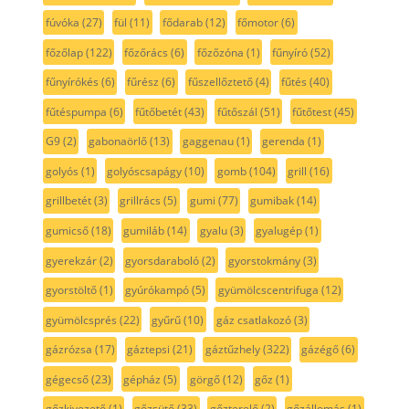
fúvóka
(27)
fül
(11)
fődarab
(12)
főmotor
(6)
főzőlap
(122)
főzőrács
(6)
főzőzóna
(1)
fűnyíró
(52)
fűnyírókés
(6)
fűrész
(6)
fűszellőztető
(4)
fűtés
(40)
fűtéspumpa
(6)
fűtőbetét
(43)
fűtőszál
(51)
fűtőtest
(45)
G9
(2)
gabonaörlő
(13)
gaggenau
(1)
gerenda
(1)
golyós
(1)
golyóscsapágy
(10)
gomb
(104)
grill
(16)
grillbetét
(3)
grillrács
(5)
gumi
(77)
gumibak
(14)
gumicső
(18)
gumiláb
(14)
gyalu
(3)
gyalugép
(1)
gyerekzár
(2)
gyorsdaraboló
(2)
gyorstokmány
(3)
gyorstöltő
(1)
gyúrókampó
(5)
gyümölcscentrifuga
(12)
gyümölcsprés
(22)
gyűrű
(10)
gáz csatlakozó
(3)
gázrózsa
(17)
gáztepsi
(21)
gáztűzhely
(322)
gázégő
(6)
gégecső
(23)
gépház
(5)
görgő
(12)
gőz
(1)
gőzkivezető
(1)
gőzsütő
(33)
gőzterelő
(2)
gőzállomás
(1)