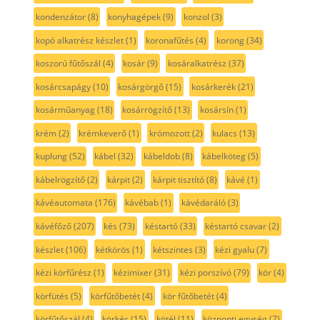
kondenzátor
(8)
konyhagépek
(9)
konzol
(3)
kopó alkatrész készlet
(1)
koronafűtés
(4)
korong
(34)
koszorú fűtőszál
(4)
kosár
(9)
kosáralkatrész
(37)
kosárcsapágy
(10)
kosárgörgő
(15)
kosárkerék
(21)
kosárműanyag
(18)
kosárrögzítő
(13)
kosársín
(1)
krém
(2)
krémkeverő
(1)
krómozott
(2)
kulacs
(13)
kuplung
(52)
kábel
(32)
kábeldob
(8)
kábelköteg
(5)
kábelrögzítő
(2)
kárpit
(2)
kárpit tisztító
(8)
kávé
(1)
kávéautomata
(176)
kávébab
(1)
kávédaráló
(3)
kávéfőző
(207)
kés
(73)
késtartó
(33)
késtartó csavar
(2)
készlet
(106)
kétkörös
(1)
kétszintes
(3)
kézi gyalu
(7)
kézi körfűrész
(1)
kézimixer
(31)
kézi porszívó
(79)
kör
(4)
körfütés
(5)
körfűtőbetét
(4)
kör fűtőbetét
(4)
körfűtőszál
(4)
körkés
(15)
kötél
(11)
központi egység
(7)