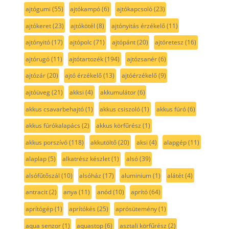
ajtógumi
(55)
ajtókampó
(6)
ajtókapcsoló
(23)
ajtókeret
(23)
ajtókötél
(8)
ajtónyitás érzékelő
(11)
ajtónyitó
(17)
ajtópolc
(71)
ajtópánt
(20)
ajtóretesz
(16)
ajtórugó
(11)
ajtótartozék
(194)
ajtózsanér
(6)
ajtózár
(20)
ajtó érzékelő
(13)
ajtóérzékelő
(9)
ajtóüveg
(21)
akksi
(4)
akkumulátor
(6)
akkus csavarbehajtó
(1)
akkus csiszoló
(1)
akkus fúró
(6)
akkus fúrókalapács
(2)
akkus körfűrész
(1)
akkus porszívó
(118)
akkutöltő
(20)
aksi
(4)
alapgép
(11)
alaplap
(5)
alkatrész készlet
(1)
alsó
(39)
alsófűtőszál
(10)
alsóház
(17)
aluminium
(1)
alátét
(4)
antracit
(2)
anya
(11)
anód
(10)
aprító
(64)
aprítógép
(1)
aprítókés
(25)
aprósütemény
(1)
aqua senzor
(1)
aquastop
(6)
asztali körfűrész
(2)