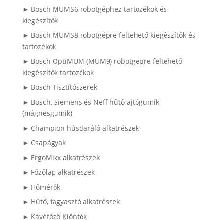
► Bosch MUMS6 robotgéphez tartozékok és
kiegészítők
► Bosch MUMS8 robotgépre feltehető kiegészítők és
tartozékok
► Bosch OptiMUM (MUM9) robotgépre feltehető
kiegészítők tartozékok
► Bosch Tisztítószerek
► Bosch, Siemens és Neff hűtő ajtógumik
(mágnesgumik)
► Champion húsdaráló alkatrészek
► Csapágyak
► ErgoMixx alkatrészek
► Főzőlap alkatrészek
► Hőmérők
► Hűtő, fagyasztó alkatrészek
► Kávéfőző Kiöntők