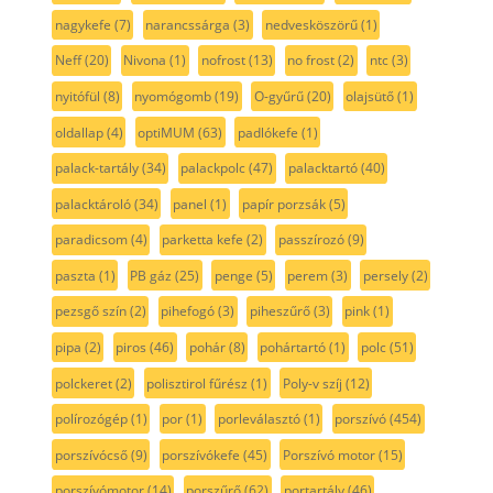
nagykefe
(7)
narancssárga
(3)
nedvesköszörű
(1)
Neff
(20)
Nivona
(1)
nofrost
(13)
no frost
(2)
ntc
(3)
nyitófül
(8)
nyomógomb
(19)
O-gyűrű
(20)
olajsütő
(1)
oldallap
(4)
optiMUM
(63)
padlókefe
(1)
palack-tartály
(34)
palackpolc
(47)
palacktartó
(40)
palacktároló
(34)
panel
(1)
papír porzsák
(5)
paradicsom
(4)
parketta kefe
(2)
passzírozó
(9)
paszta
(1)
PB gáz
(25)
penge
(5)
perem
(3)
persely
(2)
pezsgő szín
(2)
pihefogó
(3)
piheszűrő
(3)
pink
(1)
pipa
(2)
piros
(46)
pohár
(8)
pohártartó
(1)
polc
(51)
polckeret
(2)
polisztirol fűrész
(1)
Poly-v szíj
(12)
polírozógép
(1)
por
(1)
porleválasztó
(1)
porszívó
(454)
porszívócső
(9)
porszívókefe
(45)
Porszívó motor
(15)
porszívómotor
(14)
porszűrő
(62)
portartály
(46)