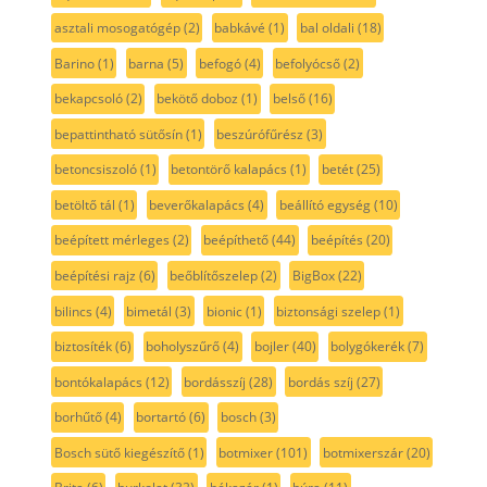
asztali mosogatógép
(2)
babkávé
(1)
bal oldali
(18)
Barino
(1)
barna
(5)
befogó
(4)
befolyócső
(2)
bekapcsoló
(2)
bekötő doboz
(1)
belső
(16)
bepattintható sütősín
(1)
beszúrófűrész
(3)
betoncsiszoló
(1)
betontörő kalapács
(1)
betét
(25)
betöltő tál
(1)
beverőkalapács
(4)
beállító egység
(10)
beépített mérleges
(2)
beépíthető
(44)
beépítés
(20)
beépítési rajz
(6)
beőblítőszelep
(2)
BigBox
(22)
bilincs
(4)
bimetál
(3)
bionic
(1)
biztonsági szelep
(1)
biztosíték
(6)
boholyszűrő
(4)
bojler
(40)
bolygókerék
(7)
bontókalapács
(12)
bordásszíj
(28)
bordás szíj
(27)
borhűtő
(4)
bortartó
(6)
bosch
(3)
Bosch sütő kiegészítő
(1)
botmixer
(101)
botmixerszár
(20)