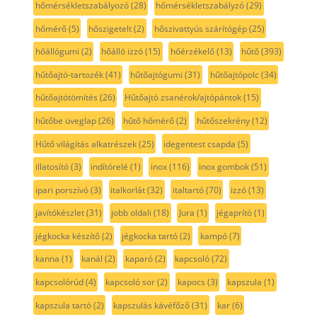
hőmérsékletszabályozó
(28)
hőmérsékletszabályzó
(29)
hőmérő
(5)
hőszigetelt
(2)
hőszivattyús szárítógép
(25)
hőállógumi
(2)
hőálló izzó
(15)
hőérzékelő
(13)
hűtő
(393)
hűtőajtó-tartozék
(41)
hűtőajtógumi
(31)
hűtőajtópolc
(34)
hűtőajtótömítés
(26)
Hűtőajtó zsanérok/ajtópántok
(15)
hűtőbe üveglap
(26)
hűtő hőmérő
(2)
hűtőszekrény
(12)
Hűtő világítás alkatrészek
(25)
idegentest csapda
(5)
illatosító
(3)
indítórelé
(1)
inox
(116)
inox gombok
(51)
ipari porszívó
(3)
italkorlát
(32)
italtartó
(70)
izzó
(13)
javítókészlet
(31)
jobb oldali
(18)
Jura
(1)
jégaprító
(1)
jégkocka készítő
(2)
jégkocka tartó
(2)
kampó
(7)
kanna
(1)
kanál
(2)
kaparó
(2)
kapcsoló
(72)
kapcsolórúd
(4)
kapcsoló sor
(2)
kapocs
(3)
kapszula
(1)
kapszula tartó
(2)
kapszulás kávéfőző
(31)
kar
(6)