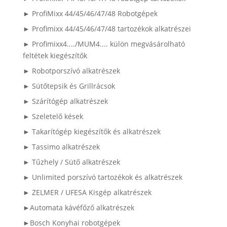
► ProfiMixx 44/45/46/47/48 Robotgépek
► Profimixx 44/45/46/47/48 tartozékok alkatrészei
► Profimixx4..../MUM4.... külön megvásárolható
feltétek kiegészítők
► Robotporszívó alkatrészek
► Sütőtepsik és Grillrácsok
► Szárítógép alkatrészek
► Szeletelő kések
► Takarítógép kiegészítők és alkatrészek
► Tassimo alkatrészek
► Tűzhely / Sütő alkatrészek
► Unlimited porszívó tartozékok és alkatrészek
► ZELMER / UFESA Kisgép alkatrészek
►Automata kávéfőző alkatrészek
►Bosch Konyhai robotgépek