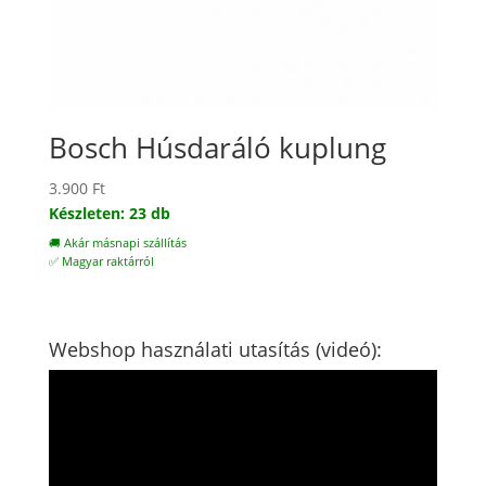
Bosch Húsdaráló kuplung
3.900
Ft
Készleten: 23 db
🚚 Akár másnapi szállítás
✅ Magyar raktárról
Webshop használati utasítás (videó):
Videólejátszó