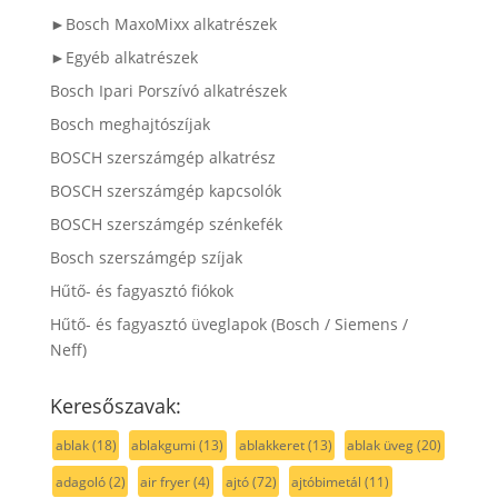
►Bosch MaxoMixx alkatrészek
►Egyéb alkatrészek
Bosch Ipari Porszívó alkatrészek
Bosch meghajtószíjak
BOSCH szerszámgép alkatrész
BOSCH szerszámgép kapcsolók
BOSCH szerszámgép szénkefék
Bosch szerszámgép szíjak
Hűtő- és fagyasztó fiókok
Hűtő- és fagyasztó üveglapok (Bosch / Siemens /
Neff)
Keresőszavak:
ablak
(18)
ablakgumi
(13)
ablakkeret
(13)
ablak üveg
(20)
adagoló
(2)
air fryer
(4)
ajtó
(72)
ajtóbimetál
(11)