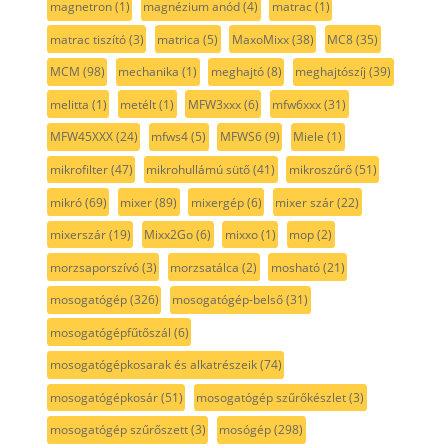
magnetron
(1)
magnézium anód
(4)
matrac
(1)
matrac tiszító
(3)
matrica
(5)
MaxoMixx
(38)
MC8
(35)
MCM
(98)
mechanika
(1)
meghajtó
(8)
meghajtószíj
(39)
melitta
(1)
metélt
(1)
MFW3xxx
(6)
mfw6xxx
(31)
MFW45XXX
(24)
mfws4
(5)
MFWS6
(9)
Miele
(1)
mikrofilter
(47)
mikrohullámú sütő
(41)
mikroszűrő
(51)
mikró
(69)
mixer
(89)
mixergép
(6)
mixer szár
(22)
mixerszár
(19)
Mixx2Go
(6)
mixxo
(1)
mop
(2)
morzsaporszívó
(3)
morzsatálca
(2)
mosható
(21)
mosogatógép
(326)
mosogatógép-belső
(31)
mosogatógépfűtőszál
(6)
mosogatógépkosarak és alkatrészeik
(74)
mosogatógépkosár
(51)
mosogatógép szűrőkészlet
(3)
mosogatógép szűrőszett
(3)
mosógép
(298)