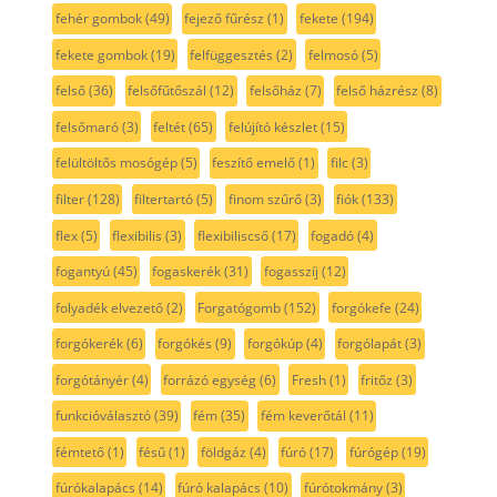
fehér gombok
(49)
fejező fűrész
(1)
fekete
(194)
fekete gombok
(19)
felfüggesztés
(2)
felmosó
(5)
felső
(36)
felsőfűtőszál
(12)
felsőház
(7)
felső házrész
(8)
felsőmaró
(3)
feltét
(65)
felújító készlet
(15)
felültöltős mosógép
(5)
feszítő emelő
(1)
filc
(3)
filter
(128)
filtertartó
(5)
finom szűrő
(3)
fiók
(133)
flex
(5)
flexibilis
(3)
flexibiliscső
(17)
fogadó
(4)
fogantyú
(45)
fogaskerék
(31)
fogasszíj
(12)
folyadék elvezető
(2)
Forgatógomb
(152)
forgókefe
(24)
forgókerék
(6)
forgókés
(9)
forgókúp
(4)
forgólapát
(3)
forgótányér
(4)
forrázó egység
(6)
Fresh
(1)
fritőz
(3)
funkcióválasztó
(39)
fém
(35)
fém keverőtál
(11)
fémtető
(1)
fésű
(1)
földgáz
(4)
fúró
(17)
fúrógép
(19)
fúrókalapács
(14)
fúró kalapács
(10)
fúrótokmány
(3)