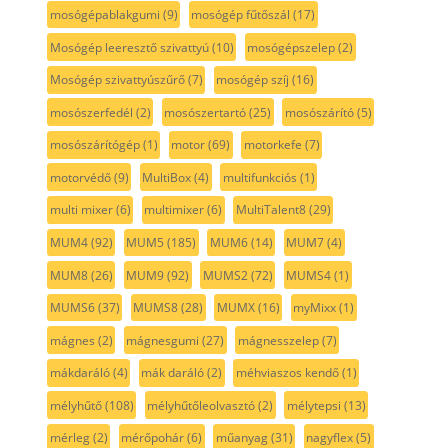
mosógépablakgumi
(9)
mosógép fűtőszál
(17)
Mosógép leeresztő szivattyú
(10)
mosógépszelep
(2)
Mosógép szivattyúszűrő
(7)
mosógép szíj
(16)
mosószerfedél
(2)
mosószertartó
(25)
mosószárító
(5)
mosószárítógép
(1)
motor
(69)
motorkefe
(7)
motorvédő
(9)
MultiBox
(4)
multifunkciós
(1)
multi mixer
(6)
multimixer
(6)
MultiTalent8
(29)
MUM4
(92)
MUM5
(185)
MUM6
(14)
MUM7
(4)
MUM8
(26)
MUM9
(92)
MUMS2
(72)
MUMS4
(1)
MUMS6
(37)
MUMS8
(28)
MUMX
(16)
myMixx
(1)
mágnes
(2)
mágnesgumi
(27)
mágnesszelep
(7)
mákdaráló
(4)
mák daráló
(2)
méhviaszos kendő
(1)
mélyhűtő
(108)
mélyhűtőleolvasztó
(2)
mélytepsi
(13)
mérleg
(2)
mérőpohár
(6)
műanyag
(31)
nagyflex
(5)