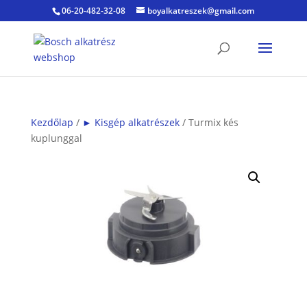
06-20-482-32-08
boyalkatreszek@gmail.com
Kezdőlap
/
► Kisgép alkatrészek
/ Turmix kés
kuplunggal