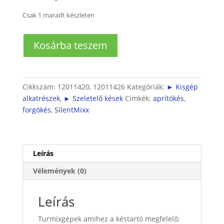
Csak 1 maradt készleten
Turmix
Kosárba teszem
kés
kuplunggal
mennyiség
Cikkszám:
12011420, 12011426
Kategóriák:
► Kisgép
alkatrészek
,
► Szeletelő kések
Címkék:
aprítókés
,
forgókés
,
SilentMixx
Leírás
Vélemények (0)
Leírás
Turmixgépek amihez a késtartó megfelelő: