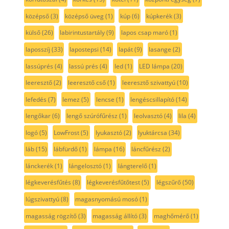
középső
(3)
középső üveg
(1)
kúp
(6)
kúpkerék
(3)
külső
(26)
labirintustartály
(9)
lapos csap maró
(1)
laposszíj
(33)
lapostepsi
(14)
lapát
(9)
lasange
(2)
lassúprés
(4)
lassú prés
(4)
led
(1)
LED lámpa
(20)
leeresztő
(2)
leeresztő cső
(1)
leeresztő szivattyú
(10)
lefedés
(7)
lemez
(5)
lencse
(1)
lengéscsillapító
(14)
lengőkar
(6)
lengő szúrófűrész
(1)
leolvasztó
(4)
lila
(4)
logó
(5)
LowFrost
(5)
lyukasztó
(2)
lyuktárcsa
(34)
láb
(15)
lábfürdő
(1)
lámpa
(16)
láncfűrész
(2)
lánckerék
(1)
lángelosztó
(1)
lángterelő
(1)
légkeverésfűtés
(8)
légkeverésfűtőtest
(5)
légszűrő
(50)
lúgszivattyú
(8)
magasnyomású mosó
(1)
magasság rögzítő
(3)
magasság állító
(3)
maghőmérő
(1)