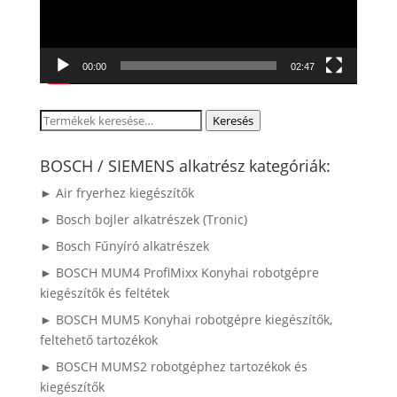
00:00
02:47
Keresés
Keresés
a
következőre:
BOSCH / SIEMENS alkatrész kategóriák:
► Air fryerhez kiegészítők
► Bosch bojler alkatrészek (Tronic)
► Bosch Fűnyíró alkatrészek
► BOSCH MUM4 ProfiMixx Konyhai robotgépre
kiegészítők és feltétek
► BOSCH MUM5 Konyhai robotgépre kiegészítők,
feltehető tartozékok
► BOSCH MUMS2 robotgéphez tartozékok és
kiegészítők