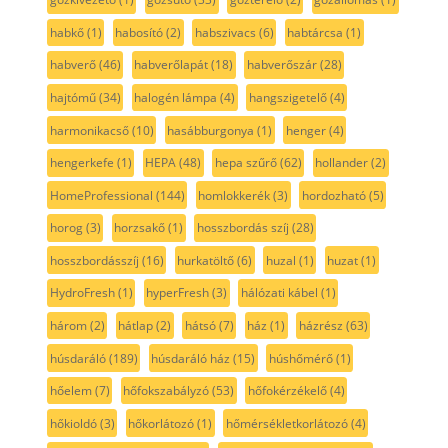
habkő
(1)
habosító
(2)
habszivacs
(6)
habtárcsa
(1)
habverő
(46)
habverőlapát
(18)
habverőszár
(28)
hajtómű
(34)
halogén lámpa
(4)
hangszigetelő
(4)
harmonikacső
(10)
hasábburgonya
(1)
henger
(4)
hengerkefe
(1)
HEPA
(48)
hepa szűrő
(62)
hollander
(2)
HomeProfessional
(144)
homlokkerék
(3)
hordozható
(5)
horog
(3)
horzsakő
(1)
hosszbordás szíj
(28)
hosszbordásszíj
(16)
hurkatöltő
(6)
huzal
(1)
huzat
(1)
HydroFresh
(1)
hyperFresh
(3)
hálózati kábel
(1)
három
(2)
hátlap
(2)
hátsó
(7)
ház
(1)
házrész
(63)
húsdaráló
(189)
húsdaráló ház
(15)
húshőmérő
(1)
hőelem
(7)
hőfokszabályzó
(53)
hőfokérzékelő
(4)
hőkioldó
(3)
hőkorlátozó
(1)
hőmérsékletkorlátozó
(4)