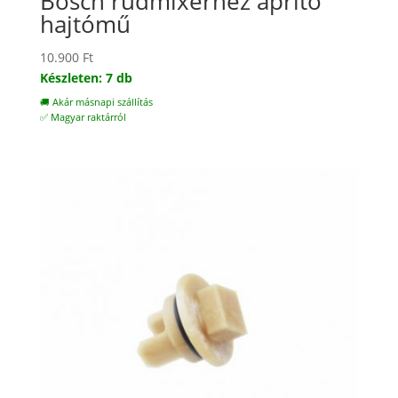
Bosch rúdmixerhez aprító
hajtómű
10.900
Ft
Készleten: 7 db
🚚 Akár másnapi szállítás
✅ Magyar raktárról