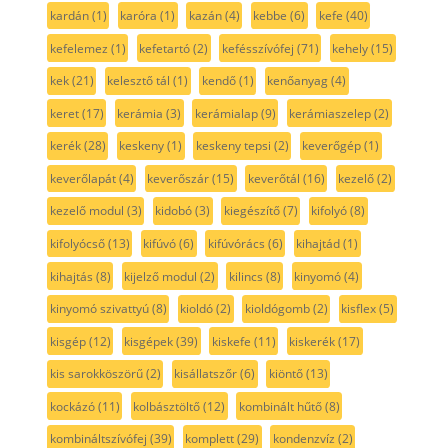
kardán
(1)
karóra
(1)
kazán
(4)
kebbe
(6)
kefe
(40)
kefelemez
(1)
kefetartó
(2)
kefésszívófej
(71)
kehely
(15)
kek
(21)
kelesztő tál
(1)
kendő
(1)
kenőanyag
(4)
keret
(17)
kerámia
(3)
kerámialap
(9)
kerámiaszelep
(2)
kerék
(28)
keskeny
(1)
keskeny tepsi
(2)
keverőgép
(1)
keverőlapát
(4)
keverőszár
(15)
keverőtál
(16)
kezelő
(2)
kezelő modul
(3)
kidobó
(3)
kiegészítő
(7)
kifolyó
(8)
kifolyócső
(13)
kifúvó
(6)
kifúvórács
(6)
kihajtád
(1)
kihajtás
(8)
kijelző modul
(2)
kilincs
(8)
kinyomó
(4)
kinyomó szivattyú
(8)
kioldó
(2)
kioldógomb
(2)
kisflex
(5)
kisgép
(12)
kisgépek
(39)
kiskefe
(11)
kiskerék
(17)
kis sarokköszörű
(2)
kisállatszőr
(6)
kiöntő
(13)
kockázó
(11)
kolbásztöltő
(12)
kombinált hűtő
(8)
kombináltszívófej
(39)
komplett
(29)
kondenzvíz
(2)