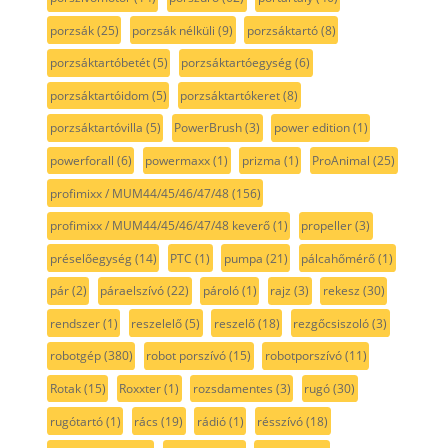
porzsák
(25)
porzsák nélküli
(9)
porzsáktartó
(8)
porzsáktartóbetét
(5)
porzsáktartóegység
(6)
porzsáktartóidom
(5)
porzsáktartókeret
(8)
porzsáktartóvilla
(5)
PowerBrush
(3)
power edition
(1)
powerforall
(6)
powermaxx
(1)
prizma
(1)
ProAnimal
(25)
profimixx / MUM44/45/46/47/48
(156)
profimixx / MUM44/45/46/47/48 keverő
(1)
propeller
(3)
préselőegység
(14)
PTC
(1)
pumpa
(21)
pálcahőmérő
(1)
pár
(2)
páraelszívó
(22)
pároló
(1)
rajz
(3)
rekesz
(30)
rendszer
(1)
reszelelő
(5)
reszelő
(18)
rezgőcsiszoló
(3)
robotgép
(380)
robot porszívó
(15)
robotporszívó
(11)
Rotak
(15)
Roxxter
(1)
rozsdamentes
(3)
rugó
(30)
rugótartó
(1)
rács
(19)
rádió
(1)
résszívó
(18)