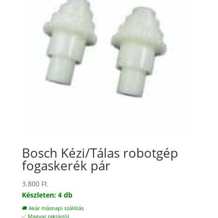
Bosch Kézi/Tálas robotgép
fogaskerék pár
3.800
Ft
Készleten: 4 db
🚚 Akár másnapi szállítás
✅ Magyar raktárról