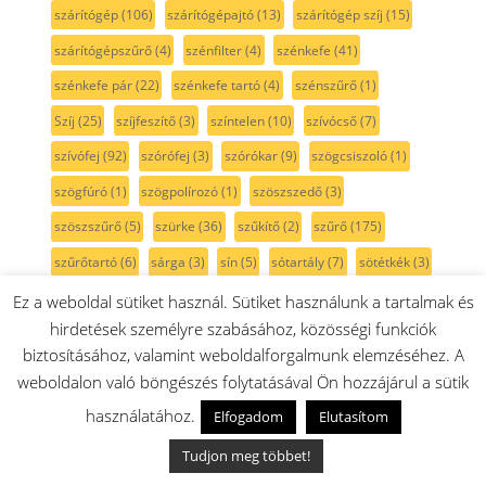
szárítógép
(106)
szárítógépajtó
(13)
szárítógép szíj
(15)
szárítógépszűrő
(4)
szénfilter
(4)
szénkefe
(41)
szénkefe pár
(22)
szénkefe tartó
(4)
szénszűrő
(1)
Szíj
(25)
szíjfeszítő
(3)
színtelen
(10)
szívócső
(7)
szívófej
(92)
szórófej
(3)
szórókar
(9)
szögcsiszoló
(1)
szögfúró
(1)
szögpolírozó
(1)
szöszszedő
(3)
szöszszűrő
(5)
szürke
(36)
szűkítő
(2)
szűrő
(175)
szűrőtartó
(6)
sárga
(3)
sín
(5)
sótartály
(7)
sötétkék
(3)
sövénynyíró
(1)
sütemény kinyomó
(3)
Ez a weboldal sütiket használ. Sütiket használunk a tartalmak és
hirdetések személyre szabásához, közösségi funkciók
sütési funkcióválasztó
(31)
sütő
(316)
sütőajtó
(35)
biztosításához, valamint weboldalforgalmunk elemzéséhez. A
sütőajtó gumi
(5)
sütőajtó külső üveg
(17)
sütőbelső
(45)
weboldalon való böngészés folytatásával Ön hozzájárul a sütik
sütő forgókapcsoló
(22)
sütőfunkciókapcsoló
(20)
használatához.
Elfogadom
Elutasítom
sütő hőmérő
(1)
sütő izzó
(18)
sütőkapcsoló
(18)
Tudjon meg többet!
sütőlap
(13)
sütő lámpa
(9)
sütő programválasztó
(17)