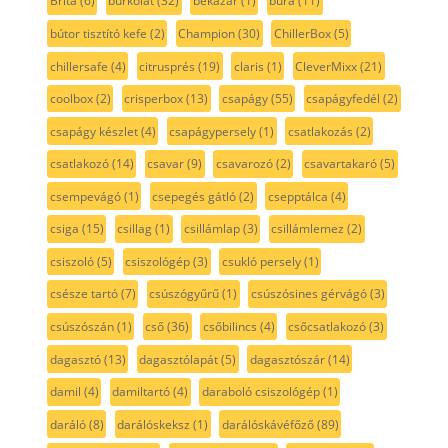
Brita
(6)
burkolat
(32)
békazár
(1)
búra
(11)
bútor tisztító kefe
(2)
Champion
(30)
ChillerBox
(5)
chillersafe
(4)
citrusprés
(19)
claris
(1)
CleverMixx
(21)
coolbox
(2)
crisperbox
(13)
csapágy
(55)
csapágyfedél
(2)
csapágy készlet
(4)
csapágypersely
(1)
csatlakozás
(2)
csatlakozó
(14)
csavar
(9)
csavarozó
(2)
csavartakaró
(5)
csempevágó
(1)
csepegés gátló
(2)
csepptálca
(4)
csiga
(15)
csillag
(1)
csillámlap
(3)
csillámlemez
(2)
csiszoló
(5)
csiszológép
(3)
csukló persely
(1)
csésze tartó
(7)
csúszógyűrű
(1)
csúszósines gérvágó
(3)
csúszószán
(1)
cső
(36)
csőbilincs
(4)
csőcsatlakozó
(3)
dagasztó
(13)
dagasztólapát
(5)
dagasztószár
(14)
damil
(4)
damiltartó
(4)
daraboló csiszológép
(1)
daráló
(8)
darálóskeksz
(1)
darálóskávéfőző
(89)