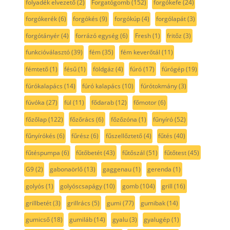
folyadék elvezető
(2)
Forgatógomb
(152)
forgókefe
(24)
forgókerék
(6)
forgókés
(9)
forgókúp
(4)
forgólapát
(3)
forgótányér
(4)
forrázó egység
(6)
Fresh
(1)
fritőz
(3)
funkcióválasztó
(39)
fém
(35)
fém keverőtál
(11)
fémtető
(1)
fésű
(1)
földgáz
(4)
fúró
(17)
fúrógép
(19)
fúrókalapács
(14)
fúró kalapács
(10)
fúrótokmány
(3)
fúvóka
(27)
fül
(11)
fődarab
(12)
főmotor
(6)
főzőlap
(122)
főzőrács
(6)
főzőzóna
(1)
fűnyíró
(52)
fűnyírókés
(6)
fűrész
(6)
fűszellőztető
(4)
fűtés
(40)
fűtéspumpa
(6)
fűtőbetét
(43)
fűtőszál
(51)
fűtőtest
(45)
G9
(2)
gabonaörlő
(13)
gaggenau
(1)
gerenda
(1)
golyós
(1)
golyóscsapágy
(10)
gomb
(104)
grill
(16)
grillbetét
(3)
grillrács
(5)
gumi
(77)
gumibak
(14)
gumicső
(18)
gumiláb
(14)
gyalu
(3)
gyalugép
(1)