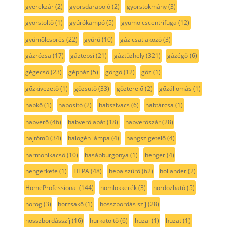
gyerekzár
(2)
gyorsdaraboló
(2)
gyorstokmány
(3)
gyorstöltő
(1)
gyúrókampó
(5)
gyümölcscentrifuga
(12)
gyümölcsprés
(22)
gyűrű
(10)
gáz csatlakozó
(3)
gázrózsa
(17)
gáztepsi
(21)
gáztűzhely
(321)
gázégő
(6)
gégecső
(23)
gépház
(5)
görgő
(12)
gőz
(1)
gőzkivezető
(1)
gőzsütő
(33)
gőzterelő
(2)
gőzállomás
(1)
habkő
(1)
habosító
(2)
habszivacs
(6)
habtárcsa
(1)
habverő
(46)
habverőlapát
(18)
habverőszár
(28)
hajtómű
(34)
halogén lámpa
(4)
hangszigetelő
(4)
harmonikacső
(10)
hasábburgonya
(1)
henger
(4)
hengerkefe
(1)
HEPA
(48)
hepa szűrő
(62)
hollander
(2)
HomeProfessional
(144)
homlokkerék
(3)
hordozható
(5)
horog
(3)
horzsakő
(1)
hosszbordás szíj
(28)
hosszbordásszíj
(16)
hurkatöltő
(6)
huzal
(1)
huzat
(1)