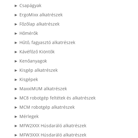
► Csapágyak
► ErgoMixx alkatrészek
► Főzőlap alkatrészek
► Hőmérők
► Hűtő, fagyasztó alkatrészek
► Kávéfőző Kiöntők
► Kenőanyagok
► Kisgép alkatrészek
► Kisgépek
► MaxxiMUM alkatrészek
► MC8 robotgép feltétek és alkatrészek
► MCM robotgép alkatrészek
► Mérlegek
► MFW2XXX Húsdaráló alkatrészek
► MFW3XXX Húsdaráló alkatrészek