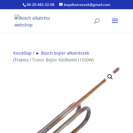
06-20-482-32-08
boyalkatreszek@gmail.com
Kezdőlap
/
► Bosch bojler alkatrészek
(Tronic)
/ Tronic Bojler fűtőbetét (1500W)