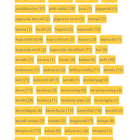
javítókészlet
(31)
jobb oldali
(18)
Jura
(1)
jégaprító
(1)
jégkocka készítő
(2)
jégkocka tartó
(2)
kampó
(7)
kanna
(1)
kanál
(2)
kaparó
(2)
kapcsoló
(72)
kapcsolórúd
(4)
kapcsoló sor
(2)
kapocs
(3)
kapszula
(1)
kapszula tartó
(2)
kapszulás kávéfőző
(31)
kar
(6)
kardán
(1)
karóra
(1)
kazán
(4)
kebbe
(6)
kefe
(40)
kefelemez
(1)
kefetartó
(2)
kefésszívófej
(71)
kehely
(15)
kek
(21)
kelesztő tál
(1)
kendő
(1)
kenőanyag
(4)
keret
(17)
kerámia
(3)
kerámialap
(9)
kerámiaszelep
(2)
kerék
(28)
keskeny
(1)
keskeny tepsi
(2)
keverőgép
(1)
keverőlapát
(4)
keverőszár
(15)
keverőtál
(16)
kezelő
(2)
kezelő modul
(3)
kidobó
(3)
kiegészítő
(7)
kifolyó
(8)
kifolyócső
(13)
kifúvó
(6)
kifúvórács
(6)
kihajtád
(1)