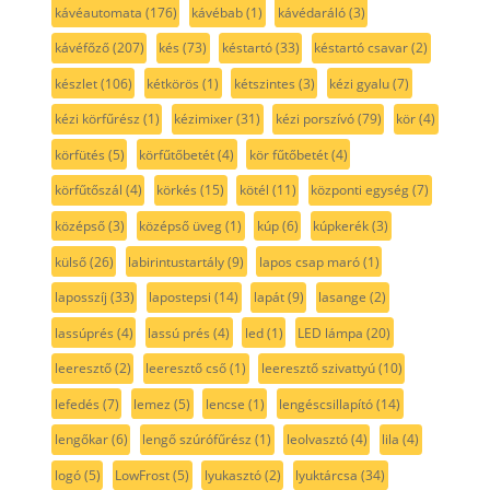
kávéautomata
(176)
kávébab
(1)
kávédaráló
(3)
kávéfőző
(207)
kés
(73)
késtartó
(33)
késtartó csavar
(2)
készlet
(106)
kétkörös
(1)
kétszintes
(3)
kézi gyalu
(7)
kézi körfűrész
(1)
kézimixer
(31)
kézi porszívó
(79)
kör
(4)
körfütés
(5)
körfűtőbetét
(4)
kör fűtőbetét
(4)
körfűtőszál
(4)
körkés
(15)
kötél
(11)
központi egység
(7)
középső
(3)
középső üveg
(1)
kúp
(6)
kúpkerék
(3)
külső
(26)
labirintustartály
(9)
lapos csap maró
(1)
laposszíj
(33)
lapostepsi
(14)
lapát
(9)
lasange
(2)
lassúprés
(4)
lassú prés
(4)
led
(1)
LED lámpa
(20)
leeresztő
(2)
leeresztő cső
(1)
leeresztő szivattyú
(10)
lefedés
(7)
lemez
(5)
lencse
(1)
lengéscsillapító
(14)
lengőkar
(6)
lengő szúrófűrész
(1)
leolvasztó
(4)
lila
(4)
logó
(5)
LowFrost
(5)
lyukasztó
(2)
lyuktárcsa
(34)