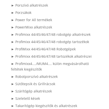
► Porszívó alkatrészek
► Porzsákok
► Power for All termékek
► PowerMixx alkatrészek
► Profimixx 44/45/46/47/48 robotgép alkatrészek
► Profimixx 44/45/46/47/48 robotgép tartozékok
► ProfiMixx 44/45/46/47/48 Robotgépek
► Profimixx 44/45/46/47/48 tartozékok alkatrészei
► Profimixx4..../MUM4.... külön megvásárolható
feltétek kiegészítők
► Robotporszívó alkatrészek
► Sütőtepsik és Grillrácsok
► Szárítógép alkatrészek
► Szeletelő kések
► Takarítógép kiegészítők és alkatrészek