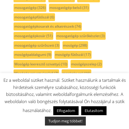
mosogatógép
(326)
mosogatógép-belső
(31)
mosogatógépfűtőszál
(6)
mosogatógépkosarak és alkatrészeik
(74)
mosogatógépkosár
(51)
mosogatógép szűrőkészlet
(3)
mosogatógép szűrőszett
(3)
mosógép
(298)
mosógépablakgumi
(9)
mosógép fűtőszál
(17)
Mosógép leeresztő szivattyú
(10)
mosógépszelep
(2)
Mosógép szivattyúszűrő
(7)
mosógép szíj
(16)
Ez a weboldal sütiket használ. Sütiket használunk a tartalmak és
mosószerfedél
(2)
mosószertartó
(25)
mosószárító
(5)
hirdetések személyre szabásához, közösségi funkciók
mosószárítógép
(1)
motor
(69)
motorkefe
(7)
biztosításához, valamint weboldalforgalmunk elemzéséhez. A
weboldalon való böngészés folytatásával Ön hozzájárul a sütik
motorvédő
(9)
MultiBox
(4)
multifunkciós
(1)
használatához.
Elfogadom
Elutasítom
multi mixer
(6)
multimixer
(6)
MultiTalent8
(29)
MUM4
(92)
MUM5
(185)
MUM6
(14)
MUM7
(4)
Tudjon meg többet!