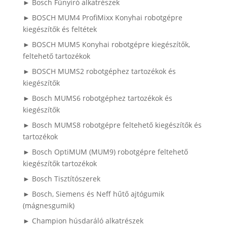
► Bosch Fűnyíró alkatrészek
► BOSCH MUM4 ProfiMixx Konyhai robotgépre
kiegészítők és feltétek
► BOSCH MUM5 Konyhai robotgépre kiegészítők,
feltehető tartozékok
► BOSCH MUMS2 robotgéphez tartozékok és
kiegészítők
► Bosch MUMS6 robotgéphez tartozékok és
kiegészítők
► Bosch MUMS8 robotgépre feltehető kiegészítők és
tartozékok
► Bosch OptiMUM (MUM9) robotgépre feltehető
kiegészítők tartozékok
► Bosch Tisztítószerek
► Bosch, Siemens és Neff hűtő ajtógumik
(mágnesgumik)
► Champion húsdaráló alkatrészek