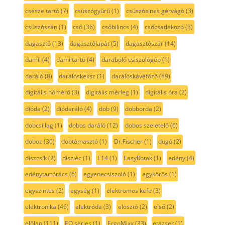
csésze tartó
(7)
csúszógyűrű
(1)
csúszósines gérvágó
(3)
csúszószán
(1)
cső
(36)
csőbilincs
(4)
csőcsatlakozó
(3)
dagasztó
(13)
dagasztólapát
(5)
dagasztószár
(14)
damil
(4)
damiltartó
(4)
daraboló csiszológép
(1)
daráló
(8)
darálóskeksz
(1)
darálóskávéfőző
(89)
digitális hőmérő
(3)
digitális mérleg
(1)
digitális óra
(2)
dióda
(2)
diódaráló
(4)
dob
(9)
dobborda
(2)
dobcsillag
(1)
dobos daráló
(12)
dobos szeletelő
(6)
doboz
(30)
dobtámasztó
(1)
Dr.Fischer
(1)
dugó
(2)
díszcsík
(2)
díszléc
(1)
E14
(1)
EasyRotak
(1)
edény
(4)
edénytartórács
(6)
egyenecsiszoló
(1)
egykörös
(1)
egyszintes
(2)
egység
(1)
elektromos kefe
(3)
elektronika
(46)
elektróda
(3)
elosztó
(2)
első
(2)
előlap
(111)
EQ series
(1)
ErgoMixx
(33)
etazser
(1)