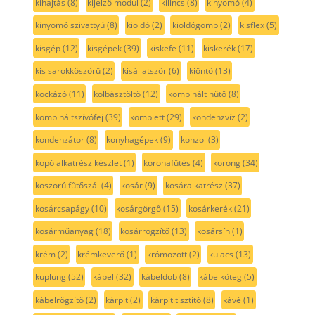
kihajtás
(8)
kijelző modul
(2)
kilincs
(8)
kinyomó
(4)
kinyomó szivattyú
(8)
kioldó
(2)
kioldógomb
(2)
kisflex
(5)
kisgép
(12)
kisgépek
(39)
kiskefe
(11)
kiskerék
(17)
kis sarokköszörű
(2)
kisállatszőr
(6)
kiöntő
(13)
kockázó
(11)
kolbásztöltő
(12)
kombinált hűtő
(8)
kombináltszívófej
(39)
komplett
(29)
kondenzvíz
(2)
kondenzátor
(8)
konyhagépek
(9)
konzol
(3)
kopó alkatrész készlet
(1)
koronafűtés
(4)
korong
(34)
koszorú fűtőszál
(4)
kosár
(9)
kosáralkatrész
(37)
kosárcsapágy
(10)
kosárgörgő
(15)
kosárkerék
(21)
kosárműanyag
(18)
kosárrögzítő
(13)
kosársín
(1)
krém
(2)
krémkeverő
(1)
krómozott
(2)
kulacs
(13)
kuplung
(52)
kábel
(32)
kábeldob
(8)
kábelköteg
(5)
kábelrögzítő
(2)
kárpit
(2)
kárpit tisztító
(8)
kávé
(1)