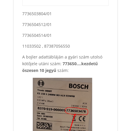
7736503804/01
7736504512/01
7736504514/01
11033502 , 87387056550
A bojler adattábláján a gyári szám utolsó
kötőjele utáni szám:
773650….kezdetű
öszesen 10 jegyű
szám: