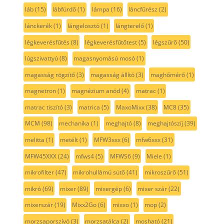
láb
(15)
lábfürdő
(1)
lámpa
(16)
láncfűrész
(2)
lánckerék
(1)
lángelosztó
(1)
lángterelő
(1)
légkeverésfűtés
(8)
légkeverésfűtőtest
(5)
légszűrő
(50)
lúgszivattyú
(8)
magasnyomású mosó
(1)
magasság rögzítő
(3)
magasság állító
(3)
maghőmérő
(1)
magnetron
(1)
magnézium anód
(4)
matrac
(1)
matrac tiszító
(3)
matrica
(5)
MaxoMixx
(38)
MC8
(35)
MCM
(98)
mechanika
(1)
meghajtó
(8)
meghajtószíj
(39)
melitta
(1)
metélt
(1)
MFW3xxx
(6)
mfw6xxx
(31)
MFW45XXX
(24)
mfws4
(5)
MFWS6
(9)
Miele
(1)
mikrofilter
(47)
mikrohullámú sütő
(41)
mikroszűrő
(51)
mikró
(69)
mixer
(89)
mixergép
(6)
mixer szár
(22)
mixerszár
(19)
Mixx2Go
(6)
mixxo
(1)
mop
(2)
morzsaporszívó
(3)
morzsatálca
(2)
mosható
(21)