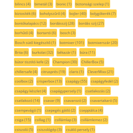
bilincs
(4)
bimetál
(3)
bionic
(1)
biztonsági szelep
(1)
biztosíték
(6)
boholyszűrő
(4)
bojler
(40)
bolygókerék
(7)
bontókalapács
(12)
bordásszíj
(28)
bordás szíj
(27)
borhűtő
(4)
bortartó
(6)
bosch
(3)
Bosch sütő kiegészítő
(1)
botmixer
(101)
botmixerszár
(20)
Brita
(6)
burkolat
(32)
békazár
(1)
búra
(11)
bútor tisztító kefe
(2)
Champion
(30)
ChillerBox
(5)
chillersafe
(4)
citrusprés
(19)
claris
(1)
CleverMixx
(21)
coolbox
(2)
crisperbox
(13)
csapágy
(55)
csapágyfedél
(2)
csapágy készlet
(4)
csapágypersely
(1)
csatlakozás
(2)
csatlakozó
(14)
csavar
(9)
csavarozó
(2)
csavartakaró
(5)
csempevágó
(1)
csepegés gátló
(2)
csepptálca
(4)
csiga
(15)
csillag
(1)
csillámlap
(3)
csillámlemez
(2)
csiszoló
(5)
csiszológép
(3)
csukló persely
(1)