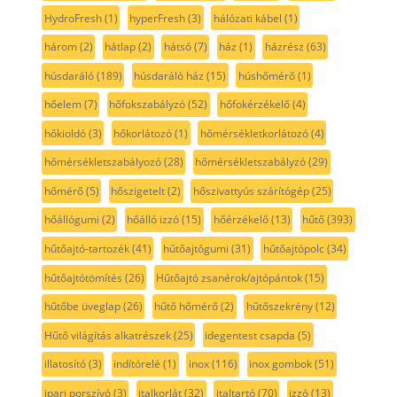
HydroFresh
(1)
hyperFresh
(3)
hálózati kábel
(1)
három
(2)
hátlap
(2)
hátsó
(7)
ház
(1)
házrész
(63)
húsdaráló
(189)
húsdaráló ház
(15)
húshőmérő
(1)
hőelem
(7)
hőfokszabályzó
(52)
hőfokérzékelő
(4)
hőkioldó
(3)
hőkorlátozó
(1)
hőmérsékletkorlátozó
(4)
hőmérsékletszabályozó
(28)
hőmérsékletszabályzó
(29)
hőmérő
(5)
hőszigetelt
(2)
hőszivattyús szárítógép
(25)
hőállógumi
(2)
hőálló izzó
(15)
hőérzékelő
(13)
hűtő
(393)
hűtőajtó-tartozék
(41)
hűtőajtógumi
(31)
hűtőajtópolc
(34)
hűtőajtótömítés
(26)
Hűtőajtó zsanérok/ajtópántok
(15)
hűtőbe üveglap
(26)
hűtő hőmérő
(2)
hűtőszekrény
(12)
Hűtő világítás alkatrészek
(25)
idegentest csapda
(5)
illatosító
(3)
indítórelé
(1)
inox
(116)
inox gombok
(51)
ipari porszívó
(3)
italkorlát
(32)
italtartó
(70)
izzó
(13)