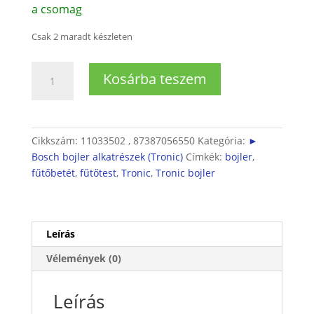
a csomag
Csak 2 maradt készleten
Tronic
Kosárba teszem
Bojler
fűtőbetét
(1500W)
mennyiség
Cikkszám:
11033502 , 87387056550
Kategória:
►
Bosch bojler alkatrészek (Tronic)
Címkék:
bojler
,
fűtőbetét
,
fűtőtest
,
Tronic
,
Tronic bojler
Leírás
Vélemények (0)
Leírás