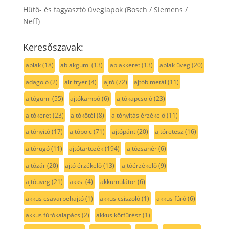
Hűtő- és fagyasztó üveglapok (Bosch / Siemens /
Neff)
Keresőszavak:
ablak
(18)
ablakgumi
(13)
ablakkeret
(13)
ablak üveg
(20)
adagoló
(2)
air fryer
(4)
ajtó
(72)
ajtóbimetál
(11)
ajtógumi
(55)
ajtókampó
(6)
ajtókapcsoló
(23)
ajtókeret
(23)
ajtókötél
(8)
ajtónyitás érzékelő
(11)
ajtónyitó
(17)
ajtópolc
(71)
ajtópánt
(20)
ajtóretesz
(16)
ajtórugó
(11)
ajtótartozék
(194)
ajtózsanér
(6)
ajtózár
(20)
ajtó érzékelő
(13)
ajtóérzékelő
(9)
ajtóüveg
(21)
akksi
(4)
akkumulátor
(6)
akkus csavarbehajtó
(1)
akkus csiszoló
(1)
akkus fúró
(6)
akkus fúrókalapács
(2)
akkus körfűrész
(1)