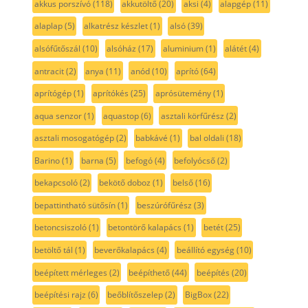
akkus porszívó
(118)
akkutöltő
(20)
aksi
(4)
alapgép
(11)
alaplap
(5)
alkatrész készlet
(1)
alsó
(39)
alsófűtőszál
(10)
alsóház
(17)
aluminium
(1)
alátét
(4)
antracit
(2)
anya
(11)
anód
(10)
aprító
(64)
aprítógép
(1)
aprítókés
(25)
aprósütemény
(1)
aqua senzor
(1)
aquastop
(6)
asztali körfűrész
(2)
asztali mosogatógép
(2)
babkávé
(1)
bal oldali
(18)
Barino
(1)
barna
(5)
befogó
(4)
befolyócső
(2)
bekapcsoló
(2)
bekötő doboz
(1)
belső
(16)
bepattintható sütősín
(1)
beszúrófűrész
(3)
betoncsiszoló
(1)
betontörő kalapács
(1)
betét
(25)
betöltő tál
(1)
beverőkalapács
(4)
beállító egység
(10)
beépített mérleges
(2)
beépíthető
(44)
beépítés
(20)
beépítési rajz
(6)
beőblítőszelep
(2)
BigBox
(22)