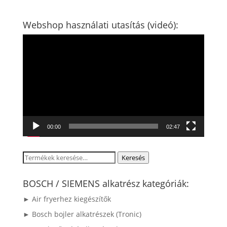
Webshop használati utasítás (videó):
Videólejátszó
00:00
02:47
Keresés
Keresés
a
következőre:
BOSCH / SIEMENS alkatrész kategóriák:
► Air fryerhez kiegészítők
► Bosch bojler alkatrészek (Tronic)