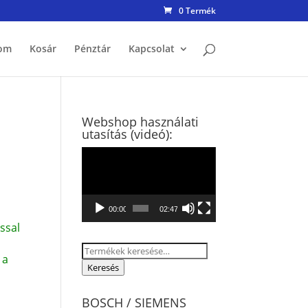
0 Termék
om
Kosár
Pénztár
Kapcsolat
Webshop használati
utasítás (videó):
Videólejátszó
00:00
02:47
ssal
Keresés
 a
a
Keresés
következőre:
BOSCH / SIEMENS