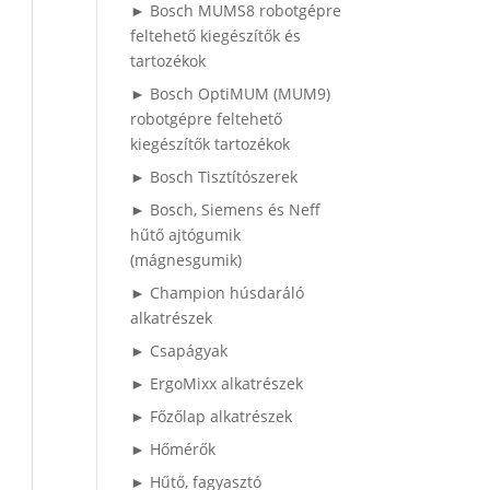
► Bosch MUMS8 robotgépre
feltehető kiegészítők és
tartozékok
► Bosch OptiMUM (MUM9)
robotgépre feltehető
kiegészítők tartozékok
► Bosch Tisztítószerek
► Bosch, Siemens és Neff
hűtő ajtógumik
(mágnesgumik)
► Champion húsdaráló
alkatrészek
► Csapágyak
► ErgoMixx alkatrészek
► Főzőlap alkatrészek
► Hőmérők
► Hűtő, fagyasztó