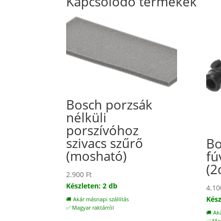
Kapcsolódó termékek
Bosch porzsák
nélküli
porszívóhoz
szivacs szűrő
Bo
(mosható)
fú
(2
2.900
Ft
Készleten: 2 db
4.1
Kész
🚚 Akár másnapi szállítás
✅ Magyar raktárról
🚚 Ak