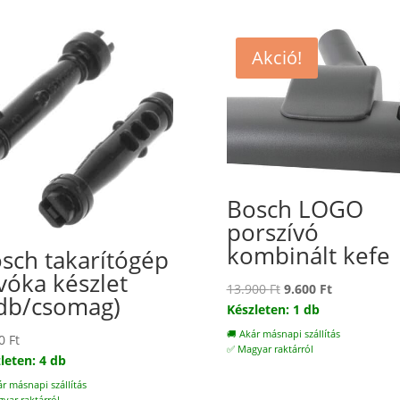
Akció!
Bosch LOGO
porszívó
kombinált kefe
sch takarítógép
vóka készlet
Original
Current
13.900
Ft
9.600
Ft
db/csomag)
price
price
Készleten: 1 db
was:
is:
🚚 Akár másnapi szállítás
00
Ft
13.900 Ft.
9.600 Ft.
✅ Magyar raktárról
leten: 4 db
ár másnapi szállítás