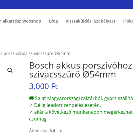
h alkatrész Webshop
Blog
Visszaküldési Szabályzat
Fiók
us porszívóhoz szivacsszűrő Ø54mm
Bosch akkus porszívóhoz
szivacsszűrő Ø54mm
3.000
Ft
🚚 Saját Magyarországi raktárból, gyors szállítá
✓ Délig leadott rendelés esetén,
✓ akár a következő munkanapon megérkezhet
csomag
Átmérője: 5,4 cm