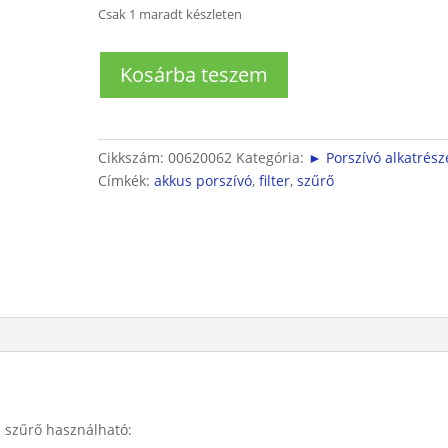
Csak 1 maradt készleten
Bosch
Kosárba teszem
akkus
porszívóhoz
szivacsszűrő
Ø54mm
Cikkszám:
00620062
Kategória:
► Porszívó alkatrész
mennyiség
Címkék:
akkus porszívó
,
filter
,
szűrő
 szűrő használható: