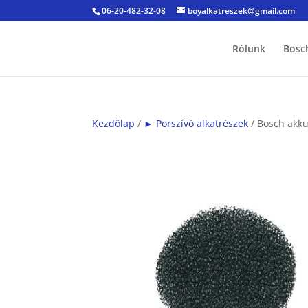
06-20-482-32-08
boyalkatreszek@gmail.com
Rólunk
Bosc
Kezdőlap
/
► Porszívó alkatrészek
/ Bosch akk