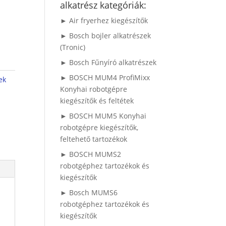
alkatrész kategóriák:
► Air fryerhez kiegészítők
► Bosch bojler alkatrészek
(Tronic)
► Bosch Fűnyíró alkatrészek
► BOSCH MUM4 ProfiMixx
ek
Konyhai robotgépre
kiegészítők és feltétek
► BOSCH MUM5 Konyhai
robotgépre kiegészítők,
feltehető tartozékok
► BOSCH MUMS2
robotgéphez tartozékok és
kiegészítők
► Bosch MUMS6
robotgéphez tartozékok és
kiegészítők