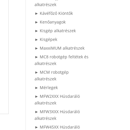
alkatrészek
► Kávéfőző Kiöntők
► Kenőanyagok
► Kisgép alkatrészek
► Kisgépek
► MaxxiMUM alkatrészek
► MC8 robotgép feltétek és
alkatrészek
► MCM robotgép
alkatrészek
► Mérlegek
► MFW2XXX Húsdaráló
alkatrészek
► MFW3XXX Húsdaráló
alkatrészek
► MFW45XX Húsdaráló