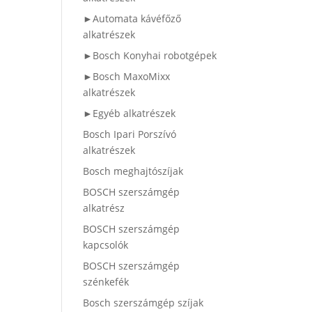
►Automata kávéfőző
alkatrészek
►Bosch Konyhai robotgépek
►Bosch MaxoMixx
alkatrészek
►Egyéb alkatrészek
Bosch Ipari Porszívó
alkatrészek
Bosch meghajtószíjak
BOSCH szerszámgép
alkatrész
BOSCH szerszámgép
kapcsolók
BOSCH szerszámgép
szénkefék
Bosch szerszámgép szíjak