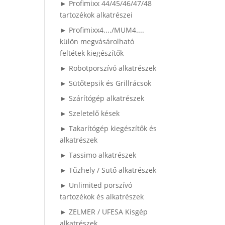
► Profimixx 44/45/46/47/48
tartozékok alkatrészei
► Profimixx4..../MUM4....
külön megvásárolható
feltétek kiegészítők
► Robotporszívó alkatrészek
► Sütőtepsik és Grillrácsok
► Szárítógép alkatrészek
► Szeletelő kések
► Takarítógép kiegészítők és
alkatrészek
► Tassimo alkatrészek
► Tűzhely / Sütő alkatrészek
► Unlimited porszívó
tartozékok és alkatrészek
► ZELMER / UFESA Kisgép
alkatrészek