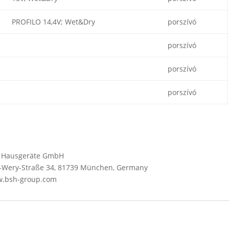
PROFILO 14,4V; Wet&Dry
porszívó
porszívó
porszívó
porszívó
SH Hausgeräte GmbH
Wery-Straße 34, 81739 München, Germany
ww.bsh-group.com