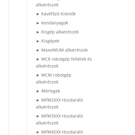
alkatrészek
► Kávéfőző Kiöntők
► Kenőanyagok
► Kisgép alkatrészek
► Kisgépek
► MaxxiMUM alkatrészek
► MC8 robotgép feltétek és
alkatrészek
► MCM robotgép
alkatrészek
► Mérlegek
► MFW2XXX Húsdaráló
alkatrészek
► MFW3XXX Húsdaráló
alkatrészek
► MFW45XX Húsdaráló