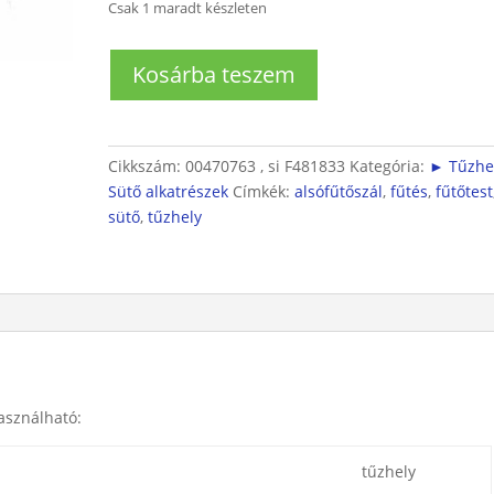
Csak 1 maradt készleten
Sütő
Kosárba teszem
alsó
fűtőtest
mennyiség
Cikkszám:
00470763 , si F481833
Kategória:
► Tűzhel
Sütő alkatrészek
Címkék:
alsófűtőszál
,
fűtés
,
fűtőtest
sütő
,
tűzhely
asználható:
tűzhely