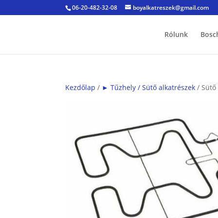
06-20-482-32-08
boyalkatreszek@gmail.com
Rólunk
Bosc
Kezdőlap
/
► Tűzhely / Sütő alkatrészek
/ Sütő 