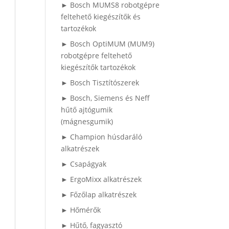
► Bosch MUMS8 robotgépre
feltehető kiegészítők és
tartozékok
► Bosch OptiMUM (MUM9)
robotgépre feltehető
kiegészítők tartozékok
► Bosch Tisztítószerek
► Bosch, Siemens és Neff
hűtő ajtógumik
(mágnesgumik)
► Champion húsdaráló
alkatrészek
► Csapágyak
► ErgoMixx alkatrészek
► Főzőlap alkatrészek
► Hőmérők
► Hűtő, fagyasztó