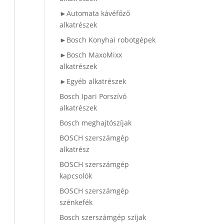
►Automata kávéfőző
alkatrészek
►Bosch Konyhai robotgépek
►Bosch MaxoMixx
alkatrészek
►Egyéb alkatrészek
Bosch Ipari Porszívó
alkatrészek
Bosch meghajtószíjak
BOSCH szerszámgép
alkatrész
BOSCH szerszámgép
kapcsolók
BOSCH szerszámgép
szénkefék
Bosch szerszámgép szíjak