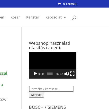
0 Termék
om
Kosár
Pénztár
Kapcsolat
Webshop használati
utasítás (videó):
Videólejátszó
ssal
00:00
02:47
 a
Keresés
a
Keresés
100W
következőre:
BOSCH / SIEMENS