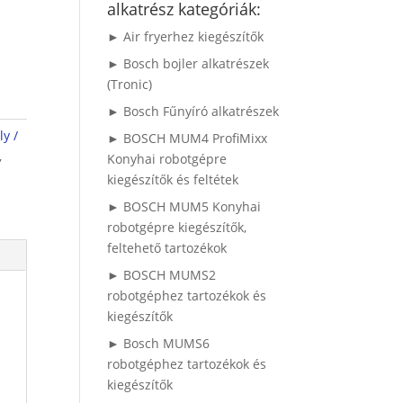
alkatrész kategóriák:
► Air fryerhez kiegészítők
► Bosch bojler alkatrészek
(Tronic)
► Bosch Fűnyíró alkatrészek
y /
► BOSCH MUM4 ProfiMixx
,
Konyhai robotgépre
kiegészítők és feltétek
► BOSCH MUM5 Konyhai
robotgépre kiegészítők,
feltehető tartozékok
► BOSCH MUMS2
robotgéphez tartozékok és
kiegészítők
► Bosch MUMS6
robotgéphez tartozékok és
kiegészítők