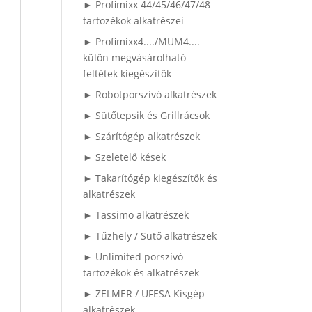
► Profimixx 44/45/46/47/48
tartozékok alkatrészei
► Profimixx4..../MUM4....
külön megvásárolható
feltétek kiegészítők
► Robotporszívó alkatrészek
► Sütőtepsik és Grillrácsok
► Szárítógép alkatrészek
► Szeletelő kések
► Takarítógép kiegészítők és
alkatrészek
► Tassimo alkatrészek
► Tűzhely / Sütő alkatrészek
► Unlimited porszívó
tartozékok és alkatrészek
► ZELMER / UFESA Kisgép
alkatrészek