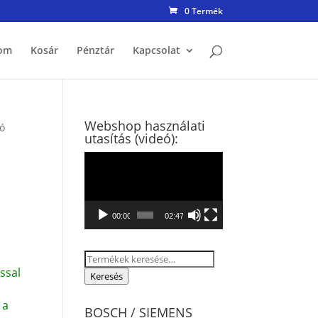
0 Termék
om
Kosár
Pénztár
Kapcsolat
Webshop használati
tó
utasítás (videó):
Videólejátszó
00:00
02:47
Keresés
ssal
a
Keresés
következőre:
 a
BOSCH / SIEMENS