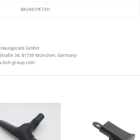
BKS941PET/01
SH Hausgeräte GmbH
y-Straße 34, 81739 München, Germany
ww.bsh-group.com