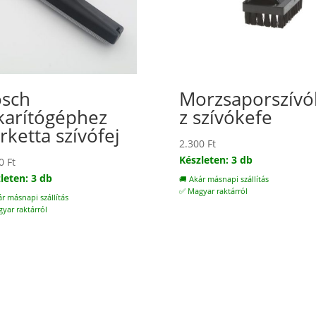
sch
Morzsaporszív
karítógéphez
z szívókefe
rketta szívófej
2.300
Ft
Készleten: 3 db
00
Ft
leten: 3 db
🚚 Akár másnapi szállítás
✅ Magyar raktárról
ár másnapi szállítás
yar raktárról