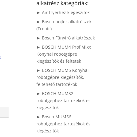
alkatrész kategóriák:
► Air fryerhez kiegészítők
► Bosch bojler alkatrészek
(Tronic)
► Bosch Fűnyíró alkatrészek
► BOSCH MUM4 ProfiMixx
Konyhai robotgépre
ó
kiegészítők és feltétek
► BOSCH MUM5 Konyhai
robotgépre kiegészítők,
feltehető tartozékok
► BOSCH MUMS2
robotgéphez tartozékok és
kiegészítők
► Bosch MUMS6
robotgéphez tartozékok és
kiegészítők