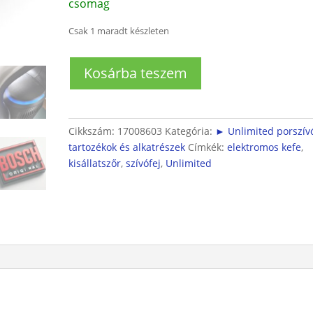
csomag
Csak 1 maradt készleten
Bosch
Kosárba teszem
UNLIMITED
10
Porszívóhoz
kisállatszőr
Cikkszám:
17008603
Kategória:
► Unlimited porszív
eltávolító
tartozékok és alkatrészek
Címkék:
elektromos kefe
,
szívófej
kisállatszőr
,
szívófej
,
Unlimited
mennyiség