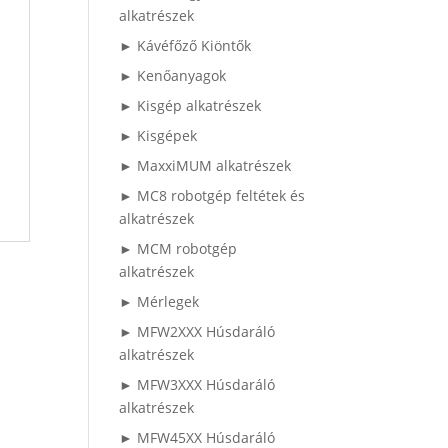
alkatrészek
► Kávéfőző Kiöntők
► Kenőanyagok
► Kisgép alkatrészek
► Kisgépek
► MaxxiMUM alkatrészek
► MC8 robotgép feltétek és
alkatrészek
► MCM robotgép
alkatrészek
► Mérlegek
► MFW2XXX Húsdaráló
alkatrészek
► MFW3XXX Húsdaráló
alkatrészek
► MFW45XX Húsdaráló