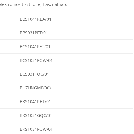
lektromos tisztító fej használható:
BBS1041RBA/01
BBS931PET/01
BCS1041PET/01
BCS1051POW/01
BCS931TQC/01
BHZUNGMP(00)
BKS1041RHF/01
BKS1051GQC/01
BKS1051POW/01