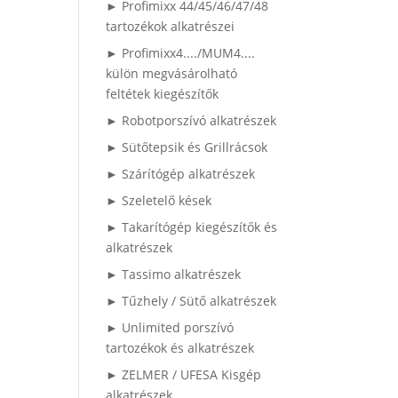
► Profimixx 44/45/46/47/48
tartozékok alkatrészei
► Profimixx4..../MUM4....
külön megvásárolható
feltétek kiegészítők
► Robotporszívó alkatrészek
► Sütőtepsik és Grillrácsok
► Szárítógép alkatrészek
► Szeletelő kések
► Takarítógép kiegészítők és
alkatrészek
► Tassimo alkatrészek
► Tűzhely / Sütő alkatrészek
► Unlimited porszívó
tartozékok és alkatrészek
► ZELMER / UFESA Kisgép
alkatrészek