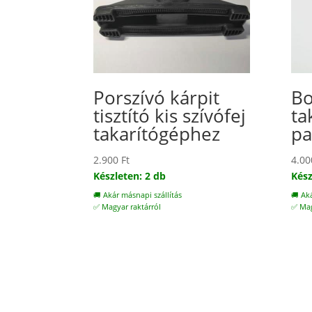
Porszívó kárpit
Bo
tisztító kis szívófej
ta
takarítógéphez
pa
2.900
Ft
4.0
Készleten: 2 db
Kész
🚚 Akár másnapi szállítás
🚚 Ak
✅ Magyar raktárról
✅ Mag