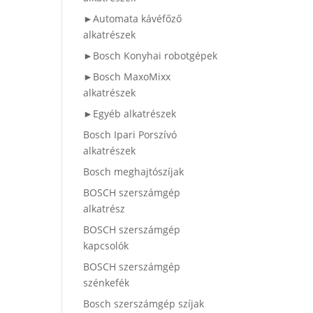
►Automata kávéfőző
alkatrészek
►Bosch Konyhai robotgépek
►Bosch MaxoMixx
alkatrészek
►Egyéb alkatrészek
Bosch Ipari Porszívó
alkatrészek
Bosch meghajtószíjak
BOSCH szerszámgép
alkatrész
BOSCH szerszámgép
kapcsolók
BOSCH szerszámgép
szénkefék
Bosch szerszámgép szíjak