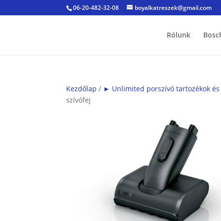
06-20-482-32-08
boyalkatreszek@gmail.com
Rólunk
Bosc
Kezdőlap
/
► Unlimited porszívó tartozékok és
szívófej