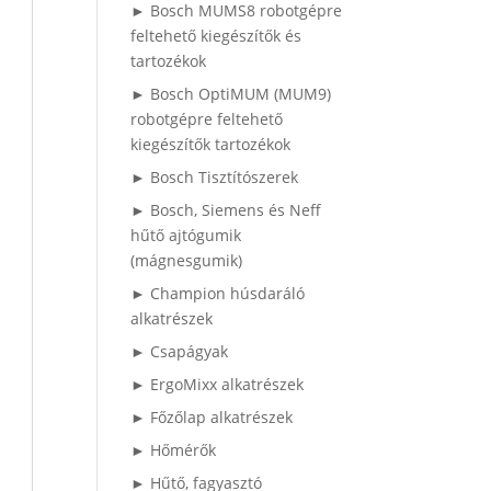
► Bosch MUMS8 robotgépre
feltehető kiegészítők és
tartozékok
► Bosch OptiMUM (MUM9)
robotgépre feltehető
kiegészítők tartozékok
► Bosch Tisztítószerek
► Bosch, Siemens és Neff
hűtő ajtógumik
(mágnesgumik)
► Champion húsdaráló
alkatrészek
► Csapágyak
► ErgoMixx alkatrészek
► Főzőlap alkatrészek
► Hőmérők
► Hűtő, fagyasztó