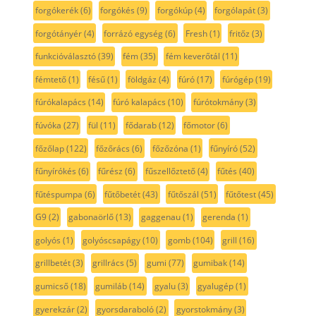
forgókerék
(6)
forgókés
(9)
forgókúp
(4)
forgólapát
(3)
forgótányér
(4)
forrázó egység
(6)
Fresh
(1)
fritőz
(3)
funkcióválasztó
(39)
fém
(35)
fém keverőtál
(11)
fémtető
(1)
fésű
(1)
földgáz
(4)
fúró
(17)
fúrógép
(19)
fúrókalapács
(14)
fúró kalapács
(10)
fúrótokmány
(3)
fúvóka
(27)
fül
(11)
fődarab
(12)
főmotor
(6)
főzőlap
(122)
főzőrács
(6)
főzőzóna
(1)
fűnyíró
(52)
fűnyírókés
(6)
fűrész
(6)
fűszellőztető
(4)
fűtés
(40)
fűtéspumpa
(6)
fűtőbetét
(43)
fűtőszál
(51)
fűtőtest
(45)
G9
(2)
gabonaörlő
(13)
gaggenau
(1)
gerenda
(1)
golyós
(1)
golyóscsapágy
(10)
gomb
(104)
grill
(16)
grillbetét
(3)
grillrács
(5)
gumi
(77)
gumibak
(14)
gumicső
(18)
gumiláb
(14)
gyalu
(3)
gyalugép
(1)
gyerekzár
(2)
gyorsdaraboló
(2)
gyorstokmány
(3)