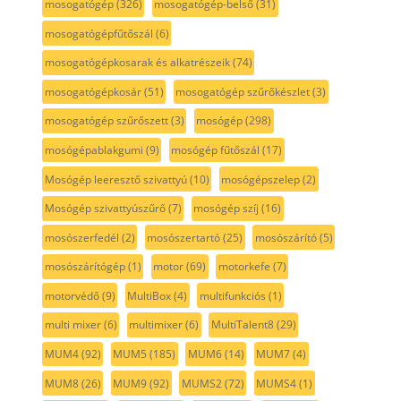
mosogatógép
(326)
mosogatógép-belső
(31)
mosogatógépfűtőszál
(6)
mosogatógépkosarak és alkatrészeik
(74)
mosogatógépkosár
(51)
mosogatógép szűrőkészlet
(3)
mosogatógép szűrőszett
(3)
mosógép
(298)
mosógépablakgumi
(9)
mosógép fűtőszál
(17)
Mosógép leeresztő szivattyú
(10)
mosógépszelep
(2)
Mosógép szivattyúszűrő
(7)
mosógép szíj
(16)
mosószerfedél
(2)
mosószertartó
(25)
mosószárító
(5)
mosószárítógép
(1)
motor
(69)
motorkefe
(7)
motorvédő
(9)
MultiBox
(4)
multifunkciós
(1)
multi mixer
(6)
multimixer
(6)
MultiTalent8
(29)
MUM4
(92)
MUM5
(185)
MUM6
(14)
MUM7
(4)
MUM8
(26)
MUM9
(92)
MUMS2
(72)
MUMS4
(1)