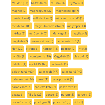
MUMS6
(37)
MUMS8
(28)
MUMX
(16)
myMixx
(1)
mágnes
(2)
mágnesgumi
(27)
mágnesszelep
(7)
mákdaráló
(4)
mák daráló
(2)
méhviaszos kendő
(1)
mélyhűtő
(108)
mélyhűtőleolvasztó
(2)
mélytepsi
(13)
mérleg
(2)
mérőpohár
(6)
műanyag
(31)
nagyflex
(5)
nagykefe
(7)
narancssárga
(3)
nedvesköszörű
(1)
Neff
(20)
Nivona
(1)
nofrost
(13)
no frost
(2)
ntc
(3)
nyitófül
(8)
nyomógomb
(19)
O-gyűrű
(20)
olajsütő
(1)
oldallap
(4)
optiMUM
(63)
padlókefe
(1)
palack-tartály
(34)
palackpolc
(47)
palacktartó
(40)
palacktároló
(34)
panel
(1)
papír porzsák
(5)
paradicsom
(4)
parketta kefe
(2)
passzírozó
(9)
paszta
(1)
PB gáz
(25)
penge
(5)
perem
(3)
persely
(2)
pezsgő szín
(2)
pihefogó
(3)
piheszűrő
(3)
pink
(1)