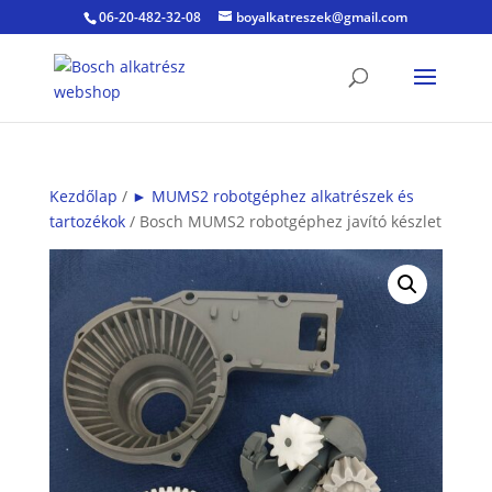
06-20-482-32-08
boyalkatreszek@gmail.com
Kezdőlap
/
► MUMS2 robotgéphez alkatrészek és
tartozékok
/ Bosch MUMS2 robotgéphez javító készlet