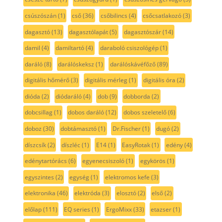
csúszószán
(1)
cső
(36)
csőbilincs
(4)
csőcsatlakozó
(3)
dagasztó
(13)
dagasztólapát
(5)
dagasztószár
(14)
damil
(4)
damiltartó
(4)
daraboló csiszológép
(1)
daráló
(8)
darálóskeksz
(1)
darálóskávéfőző
(89)
digitális hőmérő
(3)
digitális mérleg
(1)
digitális óra
(2)
dióda
(2)
diódaráló
(4)
dob
(9)
dobborda
(2)
dobcsillag
(1)
dobos daráló
(12)
dobos szeletelő
(6)
doboz
(30)
dobtámasztó
(1)
Dr.Fischer
(1)
dugó
(2)
díszcsík
(2)
díszléc
(1)
E14
(1)
EasyRotak
(1)
edény
(4)
edénytartórács
(6)
egyenecsiszoló
(1)
egykörös
(1)
egyszintes
(2)
egység
(1)
elektromos kefe
(3)
elektronika
(46)
elektróda
(3)
elosztó
(2)
első
(2)
előlap
(111)
EQ series
(1)
ErgoMixx
(33)
etazser
(1)