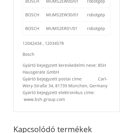
BOSCH
MUMS2EW00/01
robotgép
BOSCH
MUMS2EW30/01
robotgép
BOSCH
MUMS2ER01/01
robotgép
12042434 , 12034578
Bosch
Gyártó bejegyzett kereskedelmi neve: BSH
Hausgeräte GmbH
Gyártó bejegyzett postai címe: Carl-
Wery-Straße 34, 81739 München, Germany
Gyártó bejegyzett elektronikus címe:
www.bsh-group.com
Kapcsolódó termékek