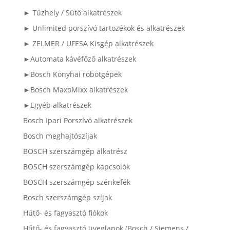
► Tűzhely / Sütő alkatrészek
► Unlimited porszívó tartozékok és alkatrészek
► ZELMER / UFESA Kisgép alkatrészek
►Automata kávéfőző alkatrészek
►Bosch Konyhai robotgépek
►Bosch MaxoMixx alkatrészek
►Egyéb alkatrészek
Bosch Ipari Porszívó alkatrészek
Bosch meghajtószíjak
BOSCH szerszámgép alkatrész
BOSCH szerszámgép kapcsolók
BOSCH szerszámgép szénkefék
Bosch szerszámgép szíjak
Hűtő- és fagyasztó fiókok
Hűtő- és fagyasztó üveglapok (Bosch / Siemens /