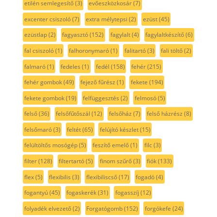
etilén semlegesítő
(3)
evőeszközkosár
(7)
excenter csiszoló
(7)
extra mélytepsi
(2)
ezüst
(45)
ezüstlap
(2)
fagyasztó
(152)
fagylalt
(4)
fagylaltkészítő
(6)
fal csiszoló
(1)
falhoronymaró
(1)
falitartó
(3)
fali töltő
(2)
falmaró
(1)
fedeles
(1)
fedél
(158)
fehér
(215)
fehér gombok
(49)
fejező fűrész
(1)
fekete
(194)
fekete gombok
(19)
felfüggesztés
(2)
felmosó
(5)
felső
(36)
felsőfűtőszál
(12)
felsőház
(7)
felső házrész
(8)
felsőmaró
(3)
feltét
(65)
felújító készlet
(15)
felültöltős mosógép
(5)
feszítő emelő
(1)
filc
(3)
filter
(128)
filtertartó
(5)
finom szűrő
(3)
fiók
(133)
flex
(5)
flexibilis
(3)
flexibiliscső
(17)
fogadó
(4)
fogantyú
(45)
fogaskerék
(31)
fogasszíj
(12)
folyadék elvezető
(2)
Forgatógomb
(152)
forgókefe
(24)