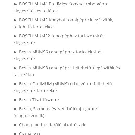
► BOSCH MUM4 ProfiMixx Konyhai robotgépre
kiegészítők és feltétek
► BOSCH MUM5 Konyhai robotgépre kiegészítők,
feltehető tartozékok
► BOSCH MUMS2 robotgéphez tartozékok és
kiegészítők
► Bosch MUMS6 robotgéphez tartozékok és
kiegészítők
► Bosch MUMS8 robotgépre feltehető kiegészítők és
tartozékok
► Bosch OptiMUM (MUM9) robotgépre feltehető
kiegészítők tartozékok
► Bosch Tisztítószerek
► Bosch, Siemens és Neff hűtő ajtógumik
(mágnesgumik)
► Champion húsdaráló alkatrészek
► Csapágyak