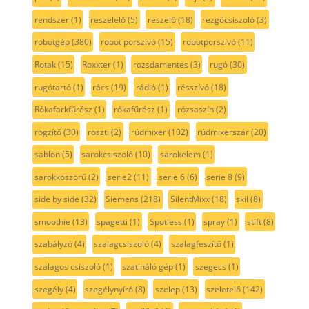
rendszer
(1)
reszelelő
(5)
reszelő
(18)
rezgőcsiszoló
(3)
robotgép
(380)
robot porszívó
(15)
robotporszívó
(11)
Rotak
(15)
Roxxter
(1)
rozsdamentes
(3)
rugó
(30)
rugótartó
(1)
rács
(19)
rádió
(1)
résszívó
(18)
Rókafarkfűrész
(1)
rókafűrész
(1)
rózsaszín
(2)
rögzítő
(30)
röszti
(2)
rúdmixer
(102)
rúdmixerszár
(20)
sablon
(5)
sarokcsiszoló
(10)
sarokelem
(1)
sarokköszörű
(2)
serie2
(11)
serie 6
(6)
serie 8
(9)
side by side
(32)
Siemens
(218)
SilentMixx
(18)
skil
(8)
smoothie
(13)
spagetti
(1)
Spotless
(1)
spray
(1)
stift
(8)
szabályzó
(4)
szalagcsiszoló
(4)
szalagfeszítő
(1)
szalagos csiszoló
(1)
szatináló gép
(1)
szegecs
(1)
szegély
(4)
szegélynyíró
(8)
szelep
(13)
szeletelő
(142)