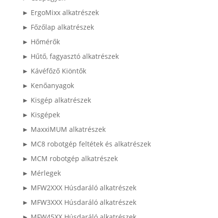
► ErgoMixx alkatrészek
► Főzőlap alkatrészek
► Hőmérők
► Hűtő, fagyasztó alkatrészek
► Kávéfőző Kiöntők
► Kenőanyagok
► Kisgép alkatrészek
► Kisgépek
► MaxxiMUM alkatrészek
► MC8 robotgép feltétek és alkatrészek
► MCM robotgép alkatrészek
► Mérlegek
► MFW2XXX Húsdaráló alkatrészek
► MFW3XXX Húsdaráló alkatrészek
► MFW45XX Húsdaráló alkatrészek