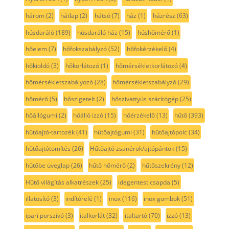
három
(2)
hátlap
(2)
hátsó
(7)
ház
(1)
házrész
(63)
húsdaráló
(189)
húsdaráló ház
(15)
húshőmérő
(1)
hőelem
(7)
hőfokszabályzó
(52)
hőfokérzékelő
(4)
hőkioldó
(3)
hőkorlátozó
(1)
hőmérsékletkorlátozó
(4)
hőmérsékletszabályozó
(28)
hőmérsékletszabályzó
(29)
hőmérő
(5)
hőszigetelt
(2)
hőszivattyús szárítógép
(25)
hőállógumi
(2)
hőálló izzó
(15)
hőérzékelő
(13)
hűtő
(393)
hűtőajtó-tartozék
(41)
hűtőajtógumi
(31)
hűtőajtópolc
(34)
hűtőajtótömítés
(26)
Hűtőajtó zsanérok/ajtópántok
(15)
hűtőbe üveglap
(26)
hűtő hőmérő
(2)
hűtőszekrény
(12)
Hűtő világítás alkatrészek
(25)
idegentest csapda
(5)
illatosító
(3)
indítórelé
(1)
inox
(116)
inox gombok
(51)
ipari porszívó
(3)
italkorlát
(32)
italtartó
(70)
izzó
(13)