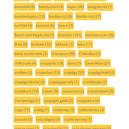
biztosíték
(6)
boholyszűrő
(4)
bojler
(40)
bolygókerék
(7)
bontókalapács
(12)
bordásszíj
(28)
bordás szíj
(27)
borhűtő
(4)
bortartó
(6)
bosch
(3)
Bosch sütő kiegészítő
(1)
botmixer
(101)
botmixerszár
(20)
Brita
(6)
burkolat
(32)
békazár
(1)
búra
(11)
bútor tisztító kefe
(2)
Champion
(30)
ChillerBox
(5)
chillersafe
(4)
citrusprés
(19)
claris
(1)
CleverMixx
(21)
coolbox
(2)
crisperbox
(13)
csapágy
(55)
csapágyfedél
(2)
csapágy készlet
(4)
csapágypersely
(1)
csatlakozás
(2)
csatlakozó
(14)
csavar
(9)
csavarozó
(2)
csavartakaró
(5)
csempevágó
(1)
csepegés gátló
(2)
csepptálca
(4)
csiga
(15)
csillag
(1)
csillámlap
(3)
csillámlemez
(2)
csiszoló
(5)
csiszológép
(3)
csukló persely
(1)
csésze tartó
(7)
csúszógyűrű
(1)
csúszósines gérvágó
(3)