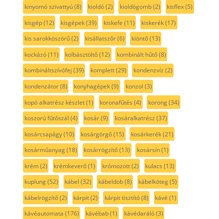
kinyomó szivattyú
(8)
kioldó
(2)
kioldógomb
(2)
kisflex
(5)
kisgép
(12)
kisgépek
(39)
kiskefe
(11)
kiskerék
(17)
kis sarokköszörű
(2)
kisállatszőr
(6)
kiöntő
(13)
kockázó
(11)
kolbásztöltő
(12)
kombinált hűtő
(8)
kombináltszívófej
(39)
komplett
(29)
kondenzvíz
(2)
kondenzátor
(8)
konyhagépek
(9)
konzol
(3)
kopó alkatrész készlet
(1)
koronafűtés
(4)
korong
(34)
koszorú fűtőszál
(4)
kosár
(9)
kosáralkatrész
(37)
kosárcsapágy
(10)
kosárgörgő
(15)
kosárkerék
(21)
kosárműanyag
(18)
kosárrögzítő
(13)
kosársín
(1)
krém
(2)
krémkeverő
(1)
krómozott
(2)
kulacs
(13)
kuplung
(52)
kábel
(32)
kábeldob
(8)
kábelköteg
(5)
kábelrögzítő
(2)
kárpit
(2)
kárpit tisztító
(8)
kávé
(1)
kávéautomata
(176)
kávébab
(1)
kávédaráló
(3)