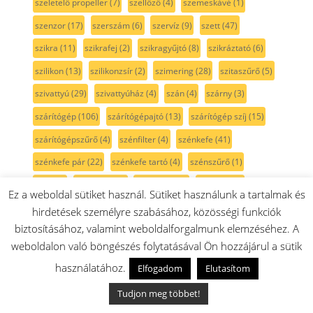
szeletelő propeller
(7)
szellőző
(4)
szemeskávé
(1)
szenzor
(17)
szerszám
(6)
szervíz
(9)
szett
(47)
szikra
(11)
szikrafej
(2)
szikragyűjtó
(8)
szikráztató
(6)
szilikon
(13)
szilikonzsír
(2)
szimering
(28)
szitaszűrő
(5)
szivattyú
(29)
szivattyúház
(4)
szán
(4)
szárny
(3)
szárítógép
(106)
szárítógépajtó
(13)
szárítógép szíj
(15)
szárítógépszűrő
(4)
szénfilter
(4)
szénkefe
(41)
szénkefe pár
(22)
szénkefe tartó
(4)
szénszűrő
(1)
Szíj
(25)
szíjfeszítő
(3)
színtelen
(10)
szívócső
(7)
Ez a weboldal sütiket használ. Sütiket használunk a tartalmak és
szívófej
(92)
szórófej
(3)
szórókar
(9)
szögcsiszoló
(1)
hirdetések személyre szabásához, közösségi funkciók
biztosításához, valamint weboldalforgalmunk elemzéséhez. A
szögfúró
(1)
szögpolírozó
(1)
szöszszedő
(3)
weboldalon való böngészés folytatásával Ön hozzájárul a sütik
szöszszűrő
(5)
szürke
(36)
szűkítő
(2)
szűrő
(175)
használatához.
Elfogadom
Elutasítom
szűrőtartó
(6)
sárga
(3)
sín
(5)
sótartály
(7)
sötétkék
(3)
Tudjon meg többet!
sövénynyíró
(1)
sütemény kinyomó
(3)