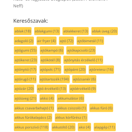
Neff)
Keresőszavak:
ablak
(18)
ablakgumi
(13)
ablakkeret
(13)
ablak üveg
(20)
adagoló
(2)
air fryer
(4)
ajtó
(72)
ajtóbimetál
(11)
ajtógumi
(55)
ajtókampó
(6)
ajtókapcsoló
(23)
ajtókeret
(23)
ajtókötél
(8)
ajtónyitás érzékelő
(11)
ajtónyitó
(17)
ajtópolc
(71)
ajtópánt
(20)
ajtóretesz
(16)
ajtórugó
(11)
ajtótartozék
(194)
ajtózsanér
(6)
ajtózár
(20)
ajtó érzékelő
(13)
ajtóérzékelő
(9)
ajtóüveg
(21)
akksi
(4)
akkumulátor
(6)
akkus csavarbehajtó
(1)
akkus csiszoló
(1)
akkus fúró
(6)
akkus fúrókalapács
(2)
akkus körfűrész
(1)
akkus porszívó
(118)
akkutöltő
(20)
aksi
(4)
alapgép
(11)