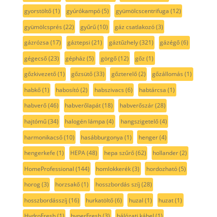
gyorstöltő
(1)
gyúrókampó
(5)
gyümölcscentrifuga
(12)
gyümölcsprés
(22)
gyűrű
(10)
gáz csatlakozó
(3)
gázrózsa
(17)
gáztepsi
(21)
gáztűzhely
(321)
gázégő
(6)
gégecső
(23)
gépház
(5)
görgő
(12)
gőz
(1)
gőzkivezető
(1)
gőzsütő
(33)
gőzterelő
(2)
gőzállomás
(1)
habkő
(1)
habosító
(2)
habszivacs
(6)
habtárcsa
(1)
habverő
(46)
habverőlapát
(18)
habverőszár
(28)
hajtómű
(34)
halogén lámpa
(4)
hangszigetelő
(4)
harmonikacső
(10)
hasábburgonya
(1)
henger
(4)
hengerkefe
(1)
HEPA
(48)
hepa szűrő
(62)
hollander
(2)
HomeProfessional
(144)
homlokkerék
(3)
hordozható
(5)
horog
(3)
horzsakő
(1)
hosszbordás szíj
(28)
hosszbordásszíj
(16)
hurkatöltő
(6)
huzal
(1)
huzat
(1)
HydroFresh
(1)
hyperFresh
(3)
hálózati kábel
(1)