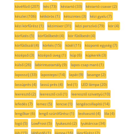
kávéfőző
(207)
kés
(73)
késtartó
(33)
késtartó csavar
(2)
készlet
(106)
kétkörös
(1)
kétszintes
(3)
kézi gyalu
(7)
kézi körfűrész
(1)
kézimixer
(31)
kézi porszívó
(79)
kör
(4)
körfütés
(5)
körfűtőbetét
(4)
kör fűtőbetét
(4)
körfűtőszál
(4)
körkés
(15)
kötél
(11)
központi egység
(7)
középső
(3)
középső üveg
(1)
kúp
(6)
kúpkerék
(3)
külső
(26)
labirintustartály
(9)
lapos csap maró
(1)
laposszíj
(33)
lapostepsi
(14)
lapát
(9)
lasange
(2)
lassúprés
(4)
lassú prés
(4)
led
(1)
LED lámpa
(20)
leeresztő
(2)
leeresztő cső
(1)
leeresztő szivattyú
(10)
lefedés
(7)
lemez
(5)
lencse
(1)
lengéscsillapító
(14)
lengőkar
(6)
lengő szúrófűrész
(1)
leolvasztó
(4)
lila
(4)
logó
(5)
LowFrost
(5)
lyukasztó
(2)
lyuktárcsa
(34)
láb
(15)
lábfürdő
(1)
lámpa
(16)
láncfűrész
(2)