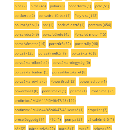
pipa
(2)
piros
(46)
pohár
(8)
pohártartó
(1)
polc
(51)
polckeret
(2)
polisztirol fűrész
(1)
Poly-v szíj
(12)
polírozógép
(1)
por
(1)
porleválasztó
(1)
porszívó
(454)
porszívócső
(9)
porszívókefe
(45)
Porszívó motor
(15)
porszívómotor
(14)
porszűrő
(62)
portartály
(46)
porzsák
(25)
porzsák nélküli
(9)
porzsáktartó
(8)
porzsáktartóbetét
(5)
porzsáktartóegység
(6)
porzsáktartóidom
(5)
porzsáktartókeret
(8)
porzsáktartóvilla
(5)
PowerBrush
(3)
power edition
(1)
powerforall
(6)
powermaxx
(1)
prizma
(1)
ProAnimal
(25)
profimixx / MUM44/45/46/47/48
(156)
profimixx / MUM44/45/46/47/48 keverő
(1)
propeller
(3)
préselőegység
(14)
PTC
(1)
pumpa
(21)
pálcahőmérő
(1)
pár
(2)
páraelszívó
(22)
pároló
(1)
rajz
(3)
rekesz
(30)