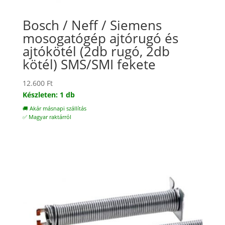
Bosch / Neff / Siemens
mosogatógép ajtórugó és
ajtókötél (2db rugó, 2db
kötél) SMS/SMI fekete
12.600
Ft
Készleten: 1 db
🚚 Akár másnapi szállítás
✅ Magyar raktárról