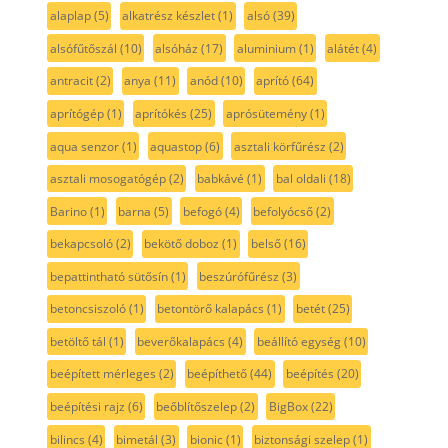
alaplap
(5)
alkatrész készlet
(1)
alsó
(39)
alsófűtőszál
(10)
alsóház
(17)
aluminium
(1)
alátét
(4)
antracit
(2)
anya
(11)
anód
(10)
aprító
(64)
aprítógép
(1)
aprítókés
(25)
aprósütemény
(1)
aqua senzor
(1)
aquastop
(6)
asztali körfűrész
(2)
asztali mosogatógép
(2)
babkávé
(1)
bal oldali
(18)
Barino
(1)
barna
(5)
befogó
(4)
befolyócső
(2)
bekapcsoló
(2)
bekötő doboz
(1)
belső
(16)
bepattintható sütősín
(1)
beszúrófűrész
(3)
betoncsiszoló
(1)
betontörő kalapács
(1)
betét
(25)
betöltő tál
(1)
beverőkalapács
(4)
beállító egység
(10)
beépített mérleges
(2)
beépíthető
(44)
beépítés
(20)
beépítési rajz
(6)
beőblítőszelep
(2)
BigBox
(22)
bilincs
(4)
bimetál
(3)
bionic
(1)
biztonsági szelep
(1)