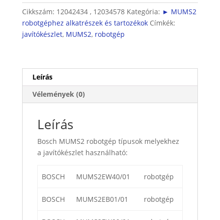
készlet
Cikkszám:
12042434 , 12034578
Kategória:
► MUMS2
mennyiség
robotgéphez alkatrészek és tartozékok
Címkék:
javítókészlet
,
MUMS2
,
robotgép
Leírás
Vélemények (0)
Leírás
Bosch MUMS2 robotgép típusok melyekhez
a javítókészlet használható:
BOSCH
MUMS2EW40/01
robotgép
BOSCH
MUMS2EB01/01
robotgép