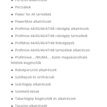
► Porzsákok
► Power for All termékek
► PowerMixx alkatrészek
► Profimixx 44/45/46/47/48 robotgép alkatrészek
► Profimixx 44/45/46/47/48 robotgép tartozékok
► ProfiMixx 44/45/46/47/48 Robotgépek
► Profimixx 44/45/46/47/48 tartozékok alkatrészei
► Profimixx4..../MUM4.... külön megvásárolható
feltétek kiegészítők
► Robotporszívó alkatrészek
► Sütőtepsik és Grillrácsok
► Szárítógép alkatrészek
► Szeletelő kések
► Takarítógép kiegészítők és alkatrészek
► Tassimo alkatrészek