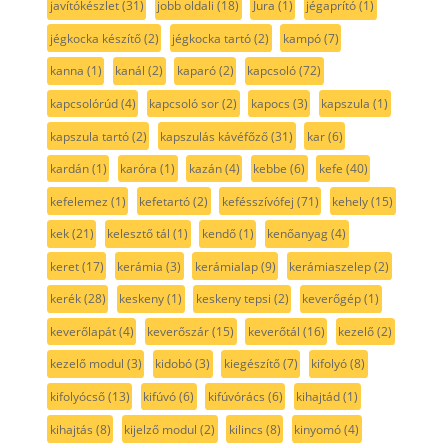
javítókészlet
(31)
jobb oldali
(18)
Jura
(1)
jégaprító
(1)
jégkocka készítő
(2)
jégkocka tartó
(2)
kampó
(7)
kanna
(1)
kanál
(2)
kaparó
(2)
kapcsoló
(72)
kapcsolórúd
(4)
kapcsoló sor
(2)
kapocs
(3)
kapszula
(1)
kapszula tartó
(2)
kapszulás kávéfőző
(31)
kar
(6)
kardán
(1)
karóra
(1)
kazán
(4)
kebbe
(6)
kefe
(40)
kefelemez
(1)
kefetartó
(2)
kefésszívófej
(71)
kehely
(15)
kek
(21)
kelesztő tál
(1)
kendő
(1)
kenőanyag
(4)
keret
(17)
kerámia
(3)
kerámialap
(9)
kerámiaszelep
(2)
kerék
(28)
keskeny
(1)
keskeny tepsi
(2)
keverőgép
(1)
keverőlapát
(4)
keverőszár
(15)
keverőtál
(16)
kezelő
(2)
kezelő modul
(3)
kidobó
(3)
kiegészítő
(7)
kifolyó
(8)
kifolyócső
(13)
kifúvó
(6)
kifúvórács
(6)
kihajtád
(1)
kihajtás
(8)
kijelző modul
(2)
kilincs
(8)
kinyomó
(4)