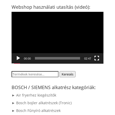
Webshop használati utasítás (videó):
Videólejátszó
00:00
02:47
Keresés
Keresés
a
következőre:
BOSCH / SIEMENS alkatrész kategóriák:
► Air fryerhez kiegészítők
► Bosch bojler alkatrészek (Tronic)
► Bosch Fűnyíró alkatrészek