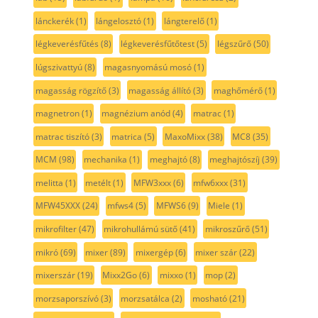
lánckerék
(1)
lángelosztó
(1)
lángterelő
(1)
légkeverésfűtés
(8)
légkeverésfűtőtest
(5)
légszűrő
(50)
lúgszivattyú
(8)
magasnyomású mosó
(1)
magasság rögzítő
(3)
magasság állító
(3)
maghőmérő
(1)
magnetron
(1)
magnézium anód
(4)
matrac
(1)
matrac tiszító
(3)
matrica
(5)
MaxoMixx
(38)
MC8
(35)
MCM
(98)
mechanika
(1)
meghajtó
(8)
meghajtószíj
(39)
melitta
(1)
metélt
(1)
MFW3xxx
(6)
mfw6xxx
(31)
MFW45XXX
(24)
mfws4
(5)
MFWS6
(9)
Miele
(1)
mikrofilter
(47)
mikrohullámú sütő
(41)
mikroszűrő
(51)
mikró
(69)
mixer
(89)
mixergép
(6)
mixer szár
(22)
mixerszár
(19)
Mixx2Go
(6)
mixxo
(1)
mop
(2)
morzsaporszívó
(3)
morzsatálca
(2)
mosható
(21)