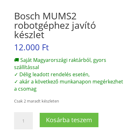
Bosch MUMS2
robotgéphez javító
készlet
12.000
Ft
🚚 Saját Magyarországi raktárból, gyors
szállítással
✓ Délig leadott rendelés esetén,
✓ akár a következő munkanapon megérkezhet
a csomag
Csak 2 maradt készleten
Bosch
Kosárba teszem
MUMS2
robotgéphez
javító