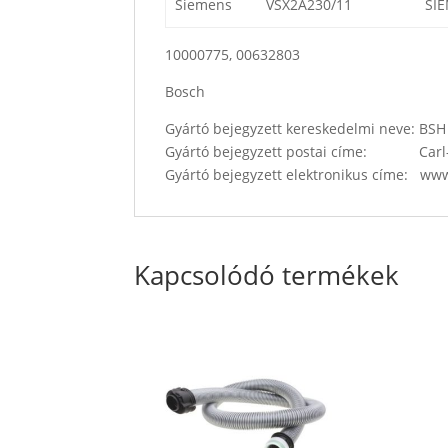
Siemens
VSX2A230/11
SIE
10000775, 00632803
Bosch
Gyártó bejegyzett kereskedelmi neve: B
Gyártó bejegyzett postai címe: Carl-
Gyártó bejegyzett elektronikus címe: w
Kapcsolódó termékek