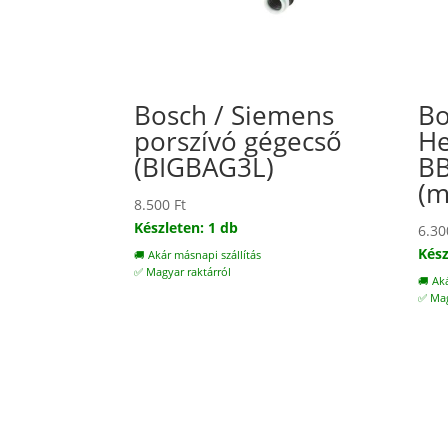
Bosch / Siemens
Bo
porszívó gégecső
He
(BIGBAG3L)
B
(m
8.500
Ft
Készleten: 1 db
6.3
Kész
🚚 Akár másnapi szállítás
✅ Magyar raktárról
🚚 Ak
✅ Mag