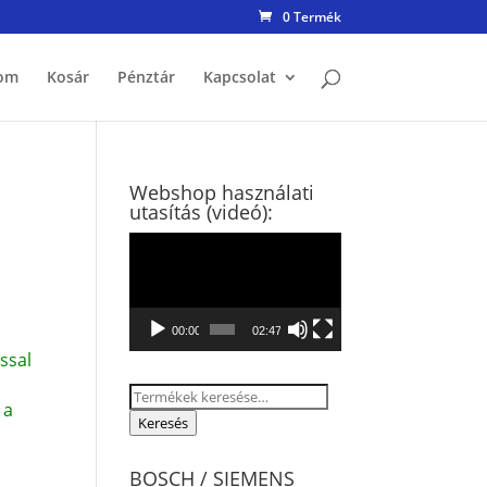
0 Termék
om
Kosár
Pénztár
Kapcsolat
Webshop használati
utasítás (videó):
Videólejátszó
00:00
02:47
ssal
Keresés
 a
a
Keresés
következőre:
BOSCH / SIEMENS