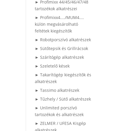
► Profimixx 44/45/46/47/48
tartozékok alkatrészei
► Profimixx4..../MUM4....
külön megvásárolható
feltétek kiegészítők
► Robotporszívó alkatrészek
► Sütőtepsik és Grillrácsok
► Szárítógép alkatrészek
► Szeletelő kések
► Takarítógép kiegészítők és
alkatrészek
► Tassimo alkatrészek
► Tűzhely / Sütő alkatrészek
► Unlimited porszívó
tartozékok és alkatrészek
► ZELMER / UFESA Kisgép
alkatrészek