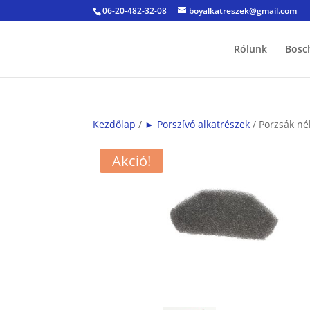
06-20-482-32-08
boyalkatreszek@gmail.com
Rólunk
Bosc
Kezdőlap
/
► Porszívó alkatrészek
/ Porzsák nél
Akció!