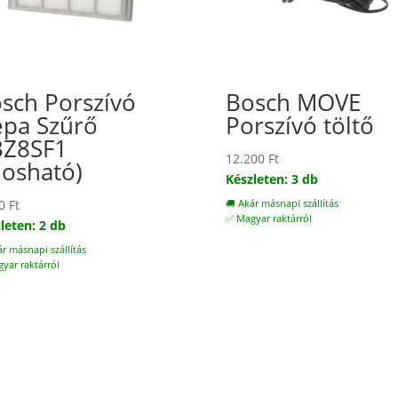
sch Porszívó
Bosch MOVE
pa Szűrő
Porszívó töltő
BZ8SF1
12.200
Ft
osható)
Készleten: 3 db
00
Ft
🚚 Akár másnapi szállítás
✅ Magyar raktárról
leten: 2 db
ár másnapi szállítás
yar raktárról