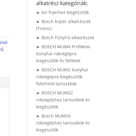
alkatrész kategóriák:
► Air fryerhez kiegészítők
► Bosch bojler alkatrészek
(Tronic)
► Bosch Fűnyíró alkatrészek
zívó
► BOSCH MUM4 ProfiMixx
rő
,
Konyhai robotgépre
kiegészítők és feltétek
► BOSCH MUM5 Konyhai
robotgépre kiegészítők,
feltehető tartozékok
► BOSCH MUMS2
robotgéphez tartozékok és
kiegészítők
► Bosch MUMS6
robotgéphez tartozékok és
kiegészítők