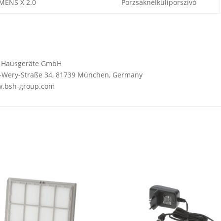
MENS X 2.0
Porzsáknélküliporszívó
SH Hausgeräte GmbH
Wery-Straße 34, 81739 München, Germany
ww.bsh-group.com