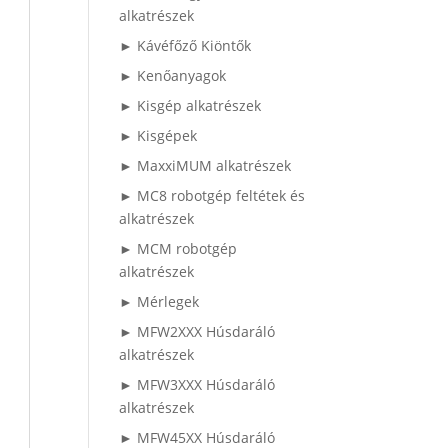
alkatrészek
► Kávéfőző Kiöntők
► Kenőanyagok
► Kisgép alkatrészek
► Kisgépek
► MaxxiMUM alkatrészek
► MC8 robotgép feltétek és
alkatrészek
► MCM robotgép
alkatrészek
► Mérlegek
► MFW2XXX Húsdaráló
alkatrészek
► MFW3XXX Húsdaráló
alkatrészek
► MFW45XX Húsdaráló