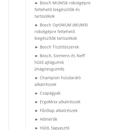
► Bosch MUMS8 robotgépre
feltehető kiegészítők és
tartozékok
► Bosch OptiMUM (MUM9)
robotgépre feltehető
kiegészítők tartozékok
► Bosch Tisztítószerek
► Bosch, Siemens és Neff
hűtő ajtógumik
(mágnesgumik)
► Champion húsdaráló
alkatrészek
► Csapágyak
► ErgoMixx alkatrészek
► Főzőlap alkatrészek
► Hőmérők
► Hűtő, fagyasztó