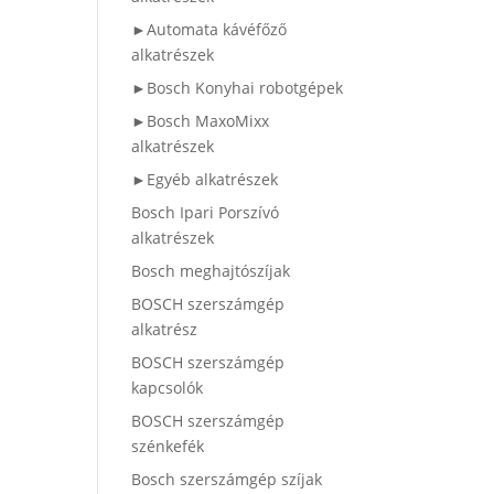
►Automata kávéfőző
alkatrészek
►Bosch Konyhai robotgépek
►Bosch MaxoMixx
alkatrészek
►Egyéb alkatrészek
Bosch Ipari Porszívó
alkatrészek
Bosch meghajtószíjak
BOSCH szerszámgép
alkatrész
BOSCH szerszámgép
kapcsolók
BOSCH szerszámgép
szénkefék
Bosch szerszámgép szíjak