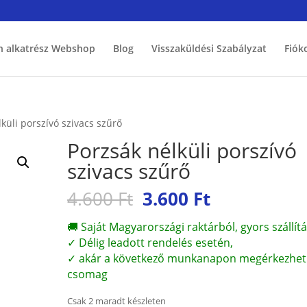
h alkatrész Webshop
Blog
Visszaküldési Szabályzat
Fiók
küli porszívó szivacs szűrő
Porzsák nélküli porszívó
szivacs szűrő
Original
Current
4.600
Ft
3.600
Ft
price
price
was:
is:
🚚 Saját Magyarországi raktárból, gyors szállítá
4.600 Ft.
3.600 Ft.
✓ Délig leadott rendelés esetén,
✓ akár a következő munkanapon megérkezhet
csomag
Csak 2 maradt készleten