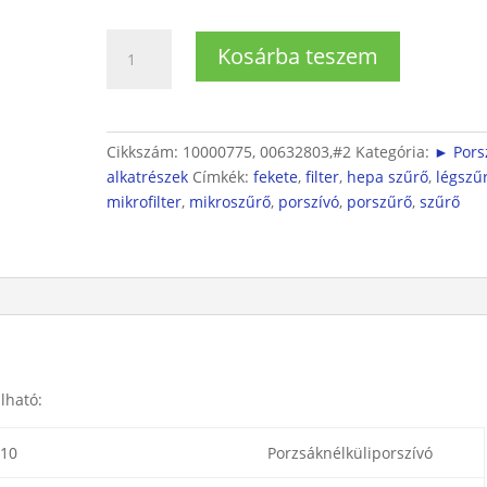
Porzsák
Kosárba teszem
nélküli
porszívó
szivacs
szűrő
Cikkszám:
10000775, 00632803,#2
Kategória:
► Pors
mennyiség
alkatrészek
Címkék:
fekete
,
filter
,
hepa szűrő
,
légszű
mikrofilter
,
mikroszűrő
,
porszívó
,
porszűrő
,
szűrő
lható:
-10
Porzsáknélküliporszívó