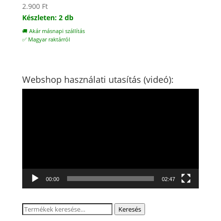
2.900
Ft
Készleten: 2 db
🚚 Akár másnapi szállítás
✅ Magyar raktárról
Webshop használati utasítás (videó):
Videólejátszó
00:00
02:47
Keresés
Keresés
a