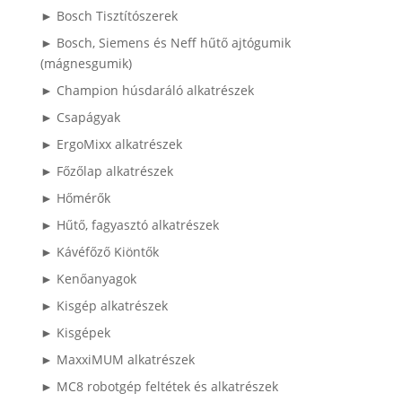
► Bosch Tisztítószerek
► Bosch, Siemens és Neff hűtő ajtógumik
(mágnesgumik)
► Champion húsdaráló alkatrészek
► Csapágyak
► ErgoMixx alkatrészek
► Főzőlap alkatrészek
► Hőmérők
► Hűtő, fagyasztó alkatrészek
► Kávéfőző Kiöntők
► Kenőanyagok
► Kisgép alkatrészek
► Kisgépek
► MaxxiMUM alkatrészek
► MC8 robotgép feltétek és alkatrészek