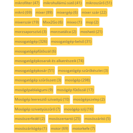
mikrofilter
(47)
mikrohullámú sütő
(41)
mikroszűrő
(51)
mikró
(69)
mixer
(89)
mixergép
(6)
mixer szár
(22)
mixerszár
(19)
Mixx2Go
(6)
mixxo
(1)
mop
(2)
morzsaporszívó
(3)
morzsatálca
(2)
mosható
(21)
mosogatógép
(326)
mosogatógép-belső
(31)
mosogatógépfűtőszál
(6)
mosogatógépkosarak és alkatrészeik
(74)
mosogatógépkosár
(51)
mosogatógép szűrőkészlet
(3)
mosogatógép szűrőszett
(3)
mosógép
(298)
mosógépablakgumi
(9)
mosógép fűtőszál
(17)
Mosógép leeresztő szivattyú
(10)
mosógépszelep
(2)
Mosógép szivattyúszűrő
(7)
mosógép szíj
(16)
mosószerfedél
(2)
mosószertartó
(25)
mosószárító
(5)
mosószárítógép
(1)
motor
(69)
motorkefe
(7)