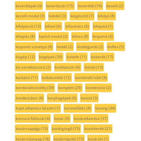
keverőlapát
(4)
keverőszár
(15)
keverőtál
(16)
kezelő
(2)
kezelő modul
(3)
kidobó
(3)
kiegészítő
(7)
kifolyó
(8)
kifolyócső
(13)
kifúvó
(6)
kifúvórács
(6)
kihajtád
(1)
kihajtás
(8)
kijelző modul
(2)
kilincs
(8)
kinyomó
(4)
kinyomó szivattyú
(8)
kioldó
(2)
kioldógomb
(2)
kisflex
(5)
kisgép
(12)
kisgépek
(39)
kiskefe
(11)
kiskerék
(17)
kis sarokköszörű
(2)
kisállatszőr
(6)
kiöntő
(13)
kockázó
(11)
kolbásztöltő
(12)
kombinált hűtő
(8)
kombináltszívófej
(39)
komplett
(29)
kondenzvíz
(2)
kondenzátor
(8)
konyhagépek
(9)
konzol
(3)
kopó alkatrész készlet
(1)
koronafűtés
(4)
korong
(34)
koszorú fűtőszál
(4)
kosár
(9)
kosáralkatrész
(37)
kosárcsapágy
(10)
kosárgörgő
(15)
kosárkerék
(21)
kosárműanyag
(18)
kosárrögzítő
(13)
kosársín
(1)