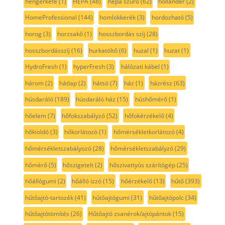
hengerkefe
(1)
HEPA
(48)
hepa szűrő
(62)
hollander
(2)
HomeProfessional
(144)
homlokkerék
(3)
hordozható
(5)
horog
(3)
horzsakő
(1)
hosszbordás szíj
(28)
hosszbordásszíj
(16)
hurkatöltő
(6)
huzal
(1)
huzat
(1)
HydroFresh
(1)
hyperFresh
(3)
hálózati kábel
(1)
három
(2)
hátlap
(2)
hátsó
(7)
ház
(1)
házrész
(63)
húsdaráló
(189)
húsdaráló ház
(15)
húshőmérő
(1)
hőelem
(7)
hőfokszabályzó
(52)
hőfokérzékelő
(4)
hőkioldó
(3)
hőkorlátozó
(1)
hőmérsékletkorlátozó
(4)
hőmérsékletszabályozó
(28)
hőmérsékletszabályzó
(29)
hőmérő
(5)
hőszigetelt
(2)
hőszivattyús szárítógép
(25)
hőállógumi
(2)
hőálló izzó
(15)
hőérzékelő
(13)
hűtő
(393)
hűtőajtó-tartozék
(41)
hűtőajtógumi
(31)
hűtőajtópolc
(34)
hűtőajtótömítés
(26)
Hűtőajtó zsanérok/ajtópántok
(15)