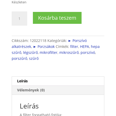
Készleten
Porzsák
Kosárba teszem
nélküli
porszívó
szűrő
mennyiség
Cikkszám:
12022118
Kategóriák:
► Porszívó
alkatrészek
,
► Porzsákok
Címkék:
filter
,
HEPA
,
hepa
szűrő
,
légszűrő
,
mikrofilter
,
mikroszűrő
,
porszívó
,
porszűrő
,
szűrő
Leírás
Vélemények (0)
Leírás
A filter forgatható fotója: