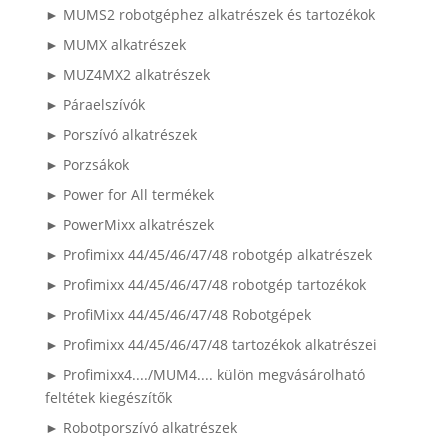
► MUMS2 robotgéphez alkatrészek és tartozékok
► MUMX alkatrészek
► MUZ4MX2 alkatrészek
► Páraelszívók
► Porszívó alkatrészek
► Porzsákok
► Power for All termékek
► PowerMixx alkatrészek
► Profimixx 44/45/46/47/48 robotgép alkatrészek
► Profimixx 44/45/46/47/48 robotgép tartozékok
► ProfiMixx 44/45/46/47/48 Robotgépek
► Profimixx 44/45/46/47/48 tartozékok alkatrészei
► Profimixx4..../MUM4.... külön megvásárolható
feltétek kiegészítők
► Robotporszívó alkatrészek