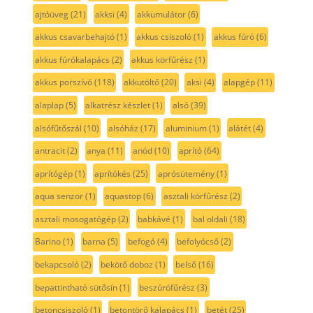
ajtóüveg
(21)
akksi
(4)
akkumulátor
(6)
akkus csavarbehajtó
(1)
akkus csiszoló
(1)
akkus fúró
(6)
akkus fúrókalapács
(2)
akkus körfűrész
(1)
akkus porszívó
(118)
akkutöltő
(20)
aksi
(4)
alapgép
(11)
alaplap
(5)
alkatrész készlet
(1)
alsó
(39)
alsófűtőszál
(10)
alsóház
(17)
aluminium
(1)
alátét
(4)
antracit
(2)
anya
(11)
anód
(10)
aprító
(64)
aprítógép
(1)
aprítókés
(25)
aprósütemény
(1)
aqua senzor
(1)
aquastop
(6)
asztali körfűrész
(2)
asztali mosogatógép
(2)
babkávé
(1)
bal oldali
(18)
Barino
(1)
barna
(5)
befogó
(4)
befolyócső
(2)
bekapcsoló
(2)
bekötő doboz
(1)
belső
(16)
bepattintható sütősín
(1)
beszúrófűrész
(3)
betoncsiszoló
(1)
betontörő kalapács
(1)
betét
(25)