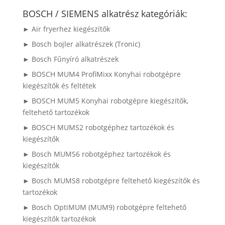
következőre:
BOSCH / SIEMENS alkatrész kategóriák:
► Air fryerhez kiegészítők
► Bosch bojler alkatrészek (Tronic)
► Bosch Fűnyíró alkatrészek
► BOSCH MUM4 ProfiMixx Konyhai robotgépre
kiegészítők és feltétek
► BOSCH MUM5 Konyhai robotgépre kiegészítők,
feltehető tartozékok
► BOSCH MUMS2 robotgéphez tartozékok és
kiegészítők
► Bosch MUMS6 robotgéphez tartozékok és
kiegészítők
► Bosch MUMS8 robotgépre feltehető kiegészítők és
tartozékok
► Bosch OptiMUM (MUM9) robotgépre feltehető
kiegészítők tartozékok