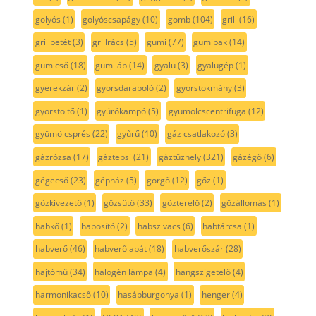
golyós
(1)
golyóscsapágy
(10)
gomb
(104)
grill
(16)
grillbetét
(3)
grillrács
(5)
gumi
(77)
gumibak
(14)
gumicső
(18)
gumiláb
(14)
gyalu
(3)
gyalugép
(1)
gyerekzár
(2)
gyorsdaraboló
(2)
gyorstokmány
(3)
gyorstöltő
(1)
gyúrókampó
(5)
gyümölcscentrifuga
(12)
gyümölcsprés
(22)
gyűrű
(10)
gáz csatlakozó
(3)
gázrózsa
(17)
gáztepsi
(21)
gáztűzhely
(321)
gázégő
(6)
gégecső
(23)
gépház
(5)
görgő
(12)
gőz
(1)
gőzkivezető
(1)
gőzsütő
(33)
gőzterelő
(2)
gőzállomás
(1)
habkő
(1)
habosító
(2)
habszivacs
(6)
habtárcsa
(1)
habverő
(46)
habverőlapát
(18)
habverőszár
(28)
hajtómű
(34)
halogén lámpa
(4)
hangszigetelő
(4)
harmonikacső
(10)
hasábburgonya
(1)
henger
(4)