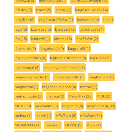
leeresztő
(2)
leeresztő cső
(1)
leeresztő szivattyú
(10)
lefedés
(7)
lemez
(5)
lencse
(1)
lengéscsillapító
(14)
lengőkar
(6)
lengő szúrófűrész
(1)
leolvasztó
(4)
lila
(4)
logó
(5)
LowFrost
(5)
lyukasztó
(2)
lyuktárcsa
(34)
láb
(15)
lábfürdő
(1)
lámpa
(16)
láncfűrész
(2)
lánckerék
(1)
lángelosztó
(1)
lángterelő
(1)
légkeverésfűtés
(8)
légkeverésfűtőtest
(5)
légszűrő
(50)
lúgszivattyú
(8)
magasnyomású mosó
(1)
magasság rögzítő
(3)
magasság állító
(3)
maghőmérő
(1)
magnetron
(1)
magnézium anód
(4)
matrac
(1)
matrac tiszító
(3)
matrica
(5)
MaxoMixx
(38)
MC8
(35)
MCM
(98)
mechanika
(1)
meghajtó
(8)
meghajtószíj
(39)
melitta
(1)
metélt
(1)
MFW3xxx
(6)
mfw6xxx
(31)
MFW45XXX
(24)
mfws4
(5)
MFWS6
(9)
Miele
(1)