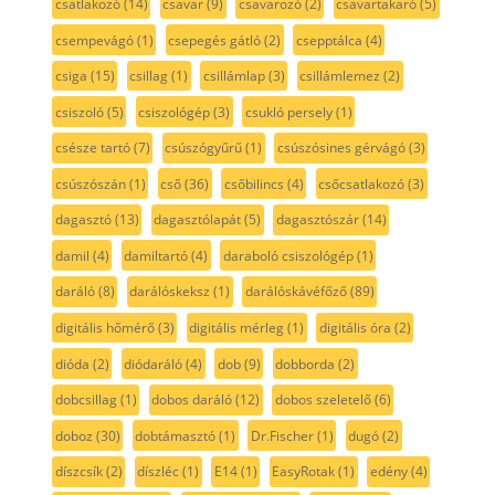
csatlakozó
(14)
csavar
(9)
csavarozó
(2)
csavartakaró
(5)
csempevágó
(1)
csepegés gátló
(2)
csepptálca
(4)
csiga
(15)
csillag
(1)
csillámlap
(3)
csillámlemez
(2)
csiszoló
(5)
csiszológép
(3)
csukló persely
(1)
csésze tartó
(7)
csúszógyűrű
(1)
csúszósines gérvágó
(3)
csúszószán
(1)
cső
(36)
csőbilincs
(4)
csőcsatlakozó
(3)
dagasztó
(13)
dagasztólapát
(5)
dagasztószár
(14)
damil
(4)
damiltartó
(4)
daraboló csiszológép
(1)
daráló
(8)
darálóskeksz
(1)
darálóskávéfőző
(89)
digitális hőmérő
(3)
digitális mérleg
(1)
digitális óra
(2)
dióda
(2)
diódaráló
(4)
dob
(9)
dobborda
(2)
dobcsillag
(1)
dobos daráló
(12)
dobos szeletelő
(6)
doboz
(30)
dobtámasztó
(1)
Dr.Fischer
(1)
dugó
(2)
díszcsík
(2)
díszléc
(1)
E14
(1)
EasyRotak
(1)
edény
(4)