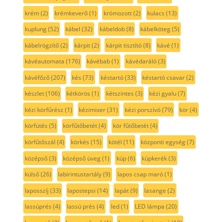
krém
(2)
krémkeverő
(1)
krómozott
(2)
kulacs
(13)
kuplung
(52)
kábel
(32)
kábeldob
(8)
kábelköteg
(5)
kábelrögzítő
(2)
kárpit
(2)
kárpit tisztító
(8)
kávé
(1)
kávéautomata
(176)
kávébab
(1)
kávédaráló
(3)
kávéfőző
(207)
kés
(73)
késtartó
(33)
késtartó csavar
(2)
készlet
(106)
kétkörös
(1)
kétszintes
(3)
kézi gyalu
(7)
kézi körfűrész
(1)
kézimixer
(31)
kézi porszívó
(79)
kör
(4)
körfütés
(5)
körfűtőbetét
(4)
kör fűtőbetét
(4)
körfűtőszál
(4)
körkés
(15)
kötél
(11)
központi egység
(7)
középső
(3)
középső üveg
(1)
kúp
(6)
kúpkerék
(3)
külső
(26)
labirintustartály
(9)
lapos csap maró
(1)
laposszíj
(33)
lapostepsi
(14)
lapát
(9)
lasange
(2)
lassúprés
(4)
lassú prés
(4)
led
(1)
LED lámpa
(20)