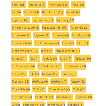
filter
(128)
filtertartó
(5)
finom szűrő
(3)
fiók
(133)
flex
(5)
flexibilis
(3)
flexibiliscső
(17)
fogadó
(4)
fogantyú
(45)
fogaskerék
(31)
fogasszíj
(12)
folyadék elvezető
(2)
Forgatógomb
(152)
forgókefe
(24)
forgókerék
(6)
forgókés
(9)
forgókúp
(4)
forgólapát
(3)
forgótányér
(4)
forrázó egység
(6)
Fresh
(1)
fritőz
(3)
funkcióválasztó
(39)
fém
(35)
fém keverőtál
(11)
fémtető
(1)
fésű
(1)
földgáz
(4)
fúró
(17)
fúrógép
(19)
fúrókalapács
(14)
fúró kalapács
(10)
fúrótokmány
(3)
fúvóka
(27)
fül
(11)
fődarab
(12)
főmotor
(6)
főzőlap
(122)
főzőrács
(6)
főzőzóna
(1)
fűnyíró
(52)
fűnyírókés
(6)
fűrész
(6)
fűszellőztető
(4)
fűtés
(40)
fűtéspumpa
(6)
fűtőbetét
(43)
fűtőszál
(51)
fűtőtest
(45)
G9
(2)
gabonaörlő
(13)
gaggenau
(1)
gerenda
(1)