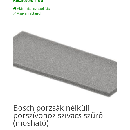
Készleten: 1 db
🚚 Akár másnapi szállítás
✅ Magyar raktárról
Bosch porzsák nélküli
porszívóhoz szivacs szűrő
(mosható)