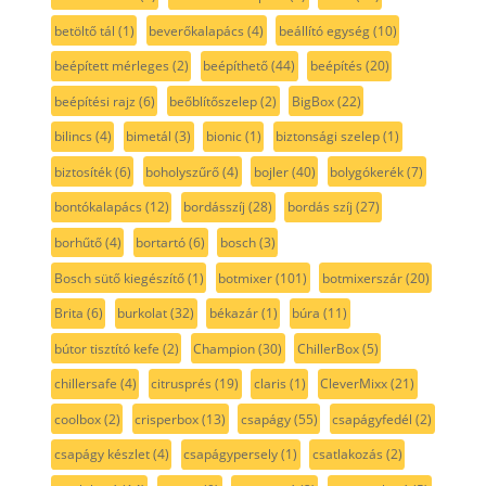
betöltő tál
(1)
beverőkalapács
(4)
beállító egység
(10)
beépített mérleges
(2)
beépíthető
(44)
beépítés
(20)
beépítési rajz
(6)
beőblítőszelep
(2)
BigBox
(22)
bilincs
(4)
bimetál
(3)
bionic
(1)
biztonsági szelep
(1)
biztosíték
(6)
boholyszűrő
(4)
bojler
(40)
bolygókerék
(7)
bontókalapács
(12)
bordásszíj
(28)
bordás szíj
(27)
borhűtő
(4)
bortartó
(6)
bosch
(3)
Bosch sütő kiegészítő
(1)
botmixer
(101)
botmixerszár
(20)
Brita
(6)
burkolat
(32)
békazár
(1)
búra
(11)
bútor tisztító kefe
(2)
Champion
(30)
ChillerBox
(5)
chillersafe
(4)
citrusprés
(19)
claris
(1)
CleverMixx
(21)
coolbox
(2)
crisperbox
(13)
csapágy
(55)
csapágyfedél
(2)
csapágy készlet
(4)
csapágypersely
(1)
csatlakozás
(2)