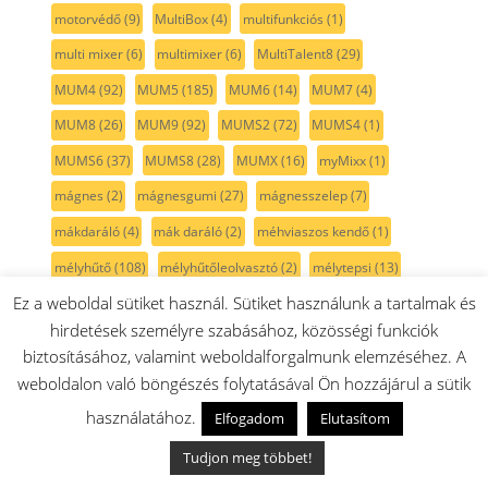
motorvédő
(9)
MultiBox
(4)
multifunkciós
(1)
multi mixer
(6)
multimixer
(6)
MultiTalent8
(29)
MUM4
(92)
MUM5
(185)
MUM6
(14)
MUM7
(4)
MUM8
(26)
MUM9
(92)
MUMS2
(72)
MUMS4
(1)
MUMS6
(37)
MUMS8
(28)
MUMX
(16)
myMixx
(1)
mágnes
(2)
mágnesgumi
(27)
mágnesszelep
(7)
mákdaráló
(4)
mák daráló
(2)
méhviaszos kendő
(1)
mélyhűtő
(108)
mélyhűtőleolvasztó
(2)
mélytepsi
(13)
Ez a weboldal sütiket használ. Sütiket használunk a tartalmak és
mérleg
(2)
mérőpohár
(6)
műanyag
(31)
nagyflex
(5)
hirdetések személyre szabásához, közösségi funkciók
nagykefe
(7)
narancssárga
(3)
nedvesköszörű
(1)
biztosításához, valamint weboldalforgalmunk elemzéséhez. A
Neff
(20)
Nivona
(1)
nofrost
(13)
no frost
(2)
ntc
(3)
weboldalon való böngészés folytatásával Ön hozzájárul a sütik
nyitófül
(8)
nyomógomb
(19)
O-gyűrű
(20)
olajsütő
(1)
használatához.
Elfogadom
Elutasítom
oldallap
(4)
optiMUM
(63)
padlókefe
(1)
Tudjon meg többet!
palack-tartály
(34)
palackpolc
(47)
palacktartó
(40)