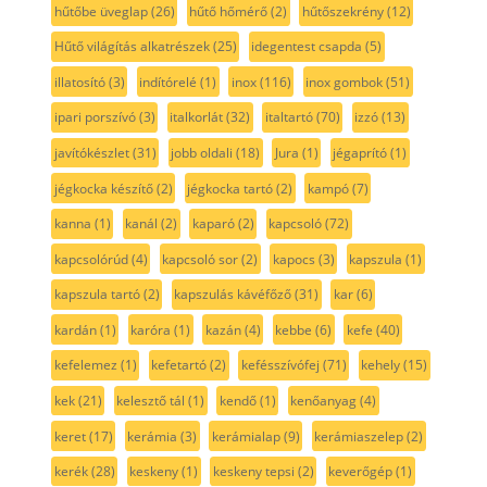
hűtőbe üveglap
(26)
hűtő hőmérő
(2)
hűtőszekrény
(12)
Hűtő világítás alkatrészek
(25)
idegentest csapda
(5)
illatosító
(3)
indítórelé
(1)
inox
(116)
inox gombok
(51)
ipari porszívó
(3)
italkorlát
(32)
italtartó
(70)
izzó
(13)
javítókészlet
(31)
jobb oldali
(18)
Jura
(1)
jégaprító
(1)
jégkocka készítő
(2)
jégkocka tartó
(2)
kampó
(7)
kanna
(1)
kanál
(2)
kaparó
(2)
kapcsoló
(72)
kapcsolórúd
(4)
kapcsoló sor
(2)
kapocs
(3)
kapszula
(1)
kapszula tartó
(2)
kapszulás kávéfőző
(31)
kar
(6)
kardán
(1)
karóra
(1)
kazán
(4)
kebbe
(6)
kefe
(40)
kefelemez
(1)
kefetartó
(2)
kefésszívófej
(71)
kehely
(15)
kek
(21)
kelesztő tál
(1)
kendő
(1)
kenőanyag
(4)
keret
(17)
kerámia
(3)
kerámialap
(9)
kerámiaszelep
(2)
kerék
(28)
keskeny
(1)
keskeny tepsi
(2)
keverőgép
(1)