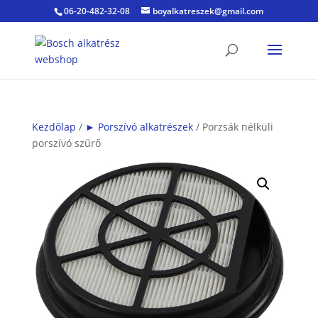
06-20-482-32-08
boyalkatreszek@gmail.com
Kezdőlap
/
► Porszívó alkatrészek
/ Porzsák nélküli
porszívó szűrő