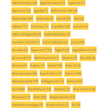
edénytartórács
(6)
egyenecsiszoló
(1)
egykörös
(1)
egyszintes
(2)
egység
(1)
elektromos kefe
(3)
elektronika
(46)
elektróda
(3)
elosztó
(2)
első
(2)
előlap
(111)
EQ series
(1)
ErgoMixx
(33)
etazser
(1)
etilén semlegesítő
(3)
evőeszközkosár
(7)
excenter csiszoló
(7)
extra mélytepsi
(2)
ezüst
(45)
ezüstlap
(2)
fagyasztó
(152)
fagylalt
(4)
fagylaltkészítő
(6)
fal csiszoló
(1)
falhoronymaró
(1)
falitartó
(3)
fali töltő
(2)
falmaró
(1)
fedeles
(1)
fedél
(158)
fehér
(215)
fehér gombok
(49)
fejező fűrész
(1)
fekete
(194)
fekete gombok
(19)
felfüggesztés
(2)
felmosó
(5)
felső
(36)
felsőfűtőszál
(12)
felsőház
(7)
felső házrész
(8)
felsőmaró
(3)
feltét
(65)
felújító készlet
(15)
felültöltős mosógép
(5)
feszítő emelő
(1)
filc
(3)