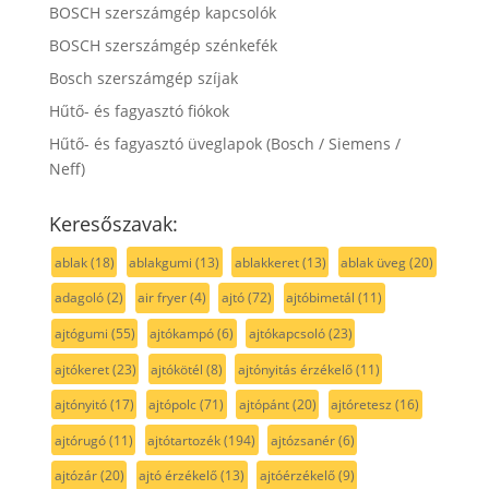
BOSCH szerszámgép kapcsolók
BOSCH szerszámgép szénkefék
Bosch szerszámgép szíjak
Hűtő- és fagyasztó fiókok
Hűtő- és fagyasztó üveglapok (Bosch / Siemens /
Neff)
Keresőszavak:
ablak
(18)
ablakgumi
(13)
ablakkeret
(13)
ablak üveg
(20)
adagoló
(2)
air fryer
(4)
ajtó
(72)
ajtóbimetál
(11)
ajtógumi
(55)
ajtókampó
(6)
ajtókapcsoló
(23)
ajtókeret
(23)
ajtókötél
(8)
ajtónyitás érzékelő
(11)
ajtónyitó
(17)
ajtópolc
(71)
ajtópánt
(20)
ajtóretesz
(16)
ajtórugó
(11)
ajtótartozék
(194)
ajtózsanér
(6)
ajtózár
(20)
ajtó érzékelő
(13)
ajtóérzékelő
(9)