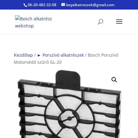
06-20-482-32-08
boyalkatreszek@gmail.com
Kezdőlap
/
► Porszívó alkatrészek
/ Bosch Porszívó
Motorvédő szűrő GL-20