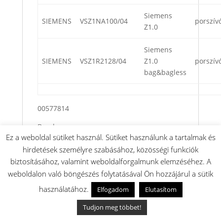
Siemens
SIEMENS
VSZ1NA100/04
porszív
Z1.0
Siemens
SIEMENS
VSZ1R2128/04
Z1.0
porszív
bag&bagless
00577814
Bosch
Ez a weboldal sütiket használ. Sütiket használunk a tartalmak és
Gyártó bejegyzett kereskedelmi neve: BSH
hirdetések személyre szabásához, közösségi funkciók
Hausgeräte GmbH
biztosításához, valamint weboldalforgalmunk elemzéséhez. A
Gyártó bejegyzett postai címe: Carl-
weboldalon való böngészés folytatásával Ön hozzájárul a sütik
Wery-Straße 34, 81739 München, Germany
használatához.
Elfogadom
Elutasítom
Gyártó bejegyzett elektronikus címe:
www.bsh-group.com
Tudjon meg többet!