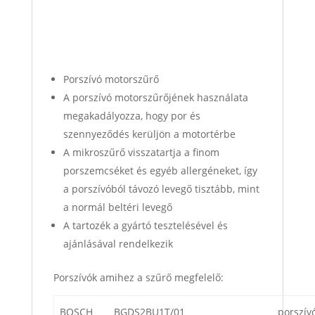
Porszívó motorszűrő
A porszívó motorszűrőjének használata
megakadályozza, hogy por és
szennyeződés kerüljön a motortérbe
A mikroszűrő visszatartja a finom
porszemcséket és egyéb allergéneket, így
a porszívóból távozó levegő tisztább, mint
a normál beltéri levegő
A tartozék a gyártó tesztelésével és
ajánlásával rendelkezik
Porszívók amihez a szűrő megfelelő:
BOSCH
BGDS2BU1T/01
porszív