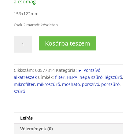
a csomag
156x122mm
Csak 2 maradt készleten
Bosch
Kosárba teszem
Porszívó
Motorvédő
szűrő
GL-
Cikkszám:
00577814
Kategória:
► Porszívó
20
alkatrészek
Címkék:
filter
,
HEPA
,
hepa szűrő
,
légszűrő
,
mennyiség
mikrofilter
,
mikroszűrő
,
mosható
,
porszívó
,
porszűrő
,
szűrő
Leírás
Vélemények (0)