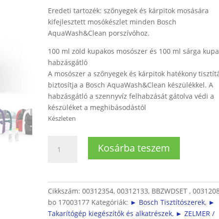
Eredeti tartozék: szőnyegek és kárpitok mosására
kifejlesztett mosókészlet minden Bosch
AquaWash&Clean porszívóhoz.
100 ml zöld kupakos mosószer és 100 ml sárga kup
habzásgátló
A mosószer a szőnyegek és kárpitok hatékony tisztít
biztosítja a Bosch AquaWash&Clean készülékkel. A
habzásgátló a szennyvíz felhabzását gátolva védi a
készüléket a meghibásodástól
Készleten
Bosch
Kosárba teszem
takarítógép
tisztítószer
és
habzásgátló
Cikkszám:
00312354, 00312133, BBZWDSET , 0031208
BBZWDSET
bo 17003177
Kategóriák:
► Bosch Tisztítószerek
,
►
mennyiség
Takarítógép kiegészítők és alkatrészek
,
► ZELMER /