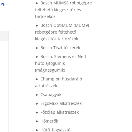
► Bosch MUMS8 robotgépre
gép
,
feltehető kiegészítők és
tartozékok
► Bosch OptiMUM (MUM9)
robotgépre feltehető
kiegészítők tartozékok
► Bosch Tisztítószerek
► Bosch, Siemens és Neff
hűtő ajtógumik
(mágnesgumik)
► Champion húsdaráló
alkatrészek
► Csapágyak
► ErgoMixx alkatrészek
► Főzőlap alkatrészek
► Hőmérők
► Hűtő, fagyasztó