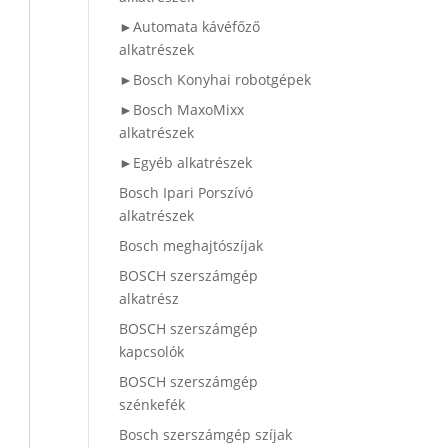
►Automata kávéfőző
alkatrészek
►Bosch Konyhai robotgépek
►Bosch MaxoMixx
alkatrészek
►Egyéb alkatrészek
Bosch Ipari Porszívó
alkatrészek
Bosch meghajtószíjak
BOSCH szerszámgép
alkatrész
BOSCH szerszámgép
kapcsolók
BOSCH szerszámgép
szénkefék
Bosch szerszámgép szíjak