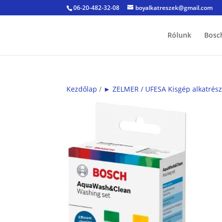
06-20-482-32-08
boyalkatreszek@gmail.com
Rólunk
Bosc
Kezdőlap
/
► ZELMER / UFESA Kisgép alkatrés