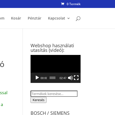
0 Termék
om
Kosár
Pénztár
Kapcsolat
Webshop használati
utasítás (videó):
Videólejátszó
ló
00:00
02:47
ssal
Keresés
a
Keresés
 a
következőre:
BOSCH / SIEMENS