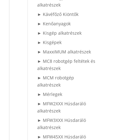
alkatrészek
► Kávéfőző Kiöntők
► Kenőanyagok
► Kisgép alkatrészek
► Kisgépek
► MaxxiMUM alkatrészek
► MC8 robotgép feltétek és
alkatrészek
► MCM robotgép
alkatrészek
► Mérlegek
► MFW2XXX Húsdaráló
alkatrészek
► MFW3XXX Húsdaráló
alkatrészek
► MFW45XX Húsdaráló