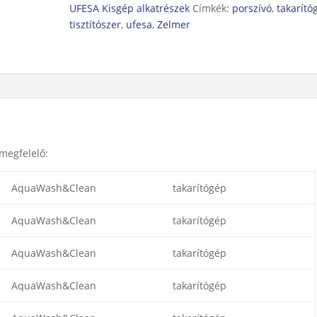
UFESA Kisgép alkatrészek
Címkék:
porszívó
,
takarító
tisztítószer
,
ufesa
,
Zelmer
 megfelelő:
AquaWash&Clean
takarítógép
AquaWash&Clean
takarítógép
AquaWash&Clean
takarítógép
AquaWash&Clean
takarítógép