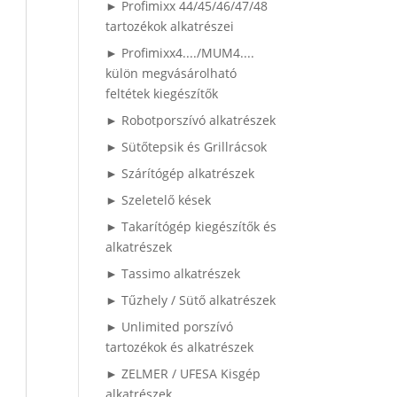
► Profimixx 44/45/46/47/48
tartozékok alkatrészei
► Profimixx4..../MUM4....
külön megvásárolható
feltétek kiegészítők
► Robotporszívó alkatrészek
► Sütőtepsik és Grillrácsok
► Szárítógép alkatrészek
► Szeletelő kések
► Takarítógép kiegészítők és
alkatrészek
► Tassimo alkatrészek
► Tűzhely / Sütő alkatrészek
► Unlimited porszívó
tartozékok és alkatrészek
► ZELMER / UFESA Kisgép
alkatrészek