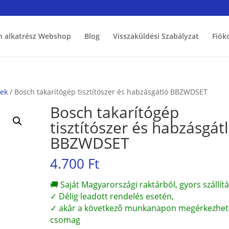
h alkatrész Webshop
Blog
Visszaküldési Szabályzat
Fiók
zek
/ Bosch takarítógép tisztítószer és habzásgátló BBZWDSET
Bosch takarítógép
tisztítószer és habzásgát
BBZWDSET
4.700
Ft
🚚 Saját Magyarországi raktárból, gyors szállítá
✓ Délig leadott rendelés esetén,
✓ akár a következő munkanapon megérkezhet
csomag