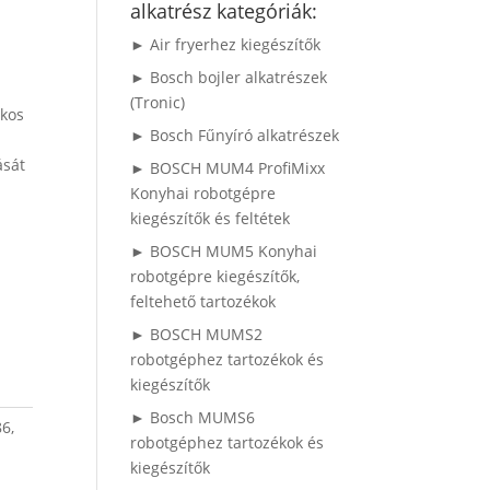
alkatrész kategóriák:
► Air fryerhez kiegészítők
► Bosch bojler alkatrészek
(Tronic)
akos
► Bosch Fűnyíró alkatrészek
ását
► BOSCH MUM4 ProfiMixx
Konyhai robotgépre
kiegészítők és feltétek
► BOSCH MUM5 Konyhai
robotgépre kiegészítők,
feltehető tartozékok
► BOSCH MUMS2
robotgéphez tartozékok és
kiegészítők
► Bosch MUMS6
6,
robotgéphez tartozékok és
kiegészítők