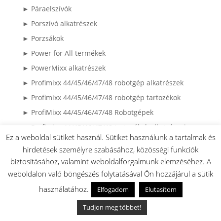
► Páraelszívók
► Porszívó alkatrészek
► Porzsákok
► Power for All termékek
► PowerMixx alkatrészek
► Profimixx 44/45/46/47/48 robotgép alkatrészek
► Profimixx 44/45/46/47/48 robotgép tartozékok
► ProfiMixx 44/45/46/47/48 Robotgépek
► Profimixx 44/45/46/47/48 tartozékok alkatrészei
Ez a weboldal sütiket használ. Sütiket használunk a tartalmak és
► Profimixx4..../MUM4.... külön megvásárolható
hirdetések személyre szabásához, közösségi funkciók
feltétek kiegészítők
biztosításához, valamint weboldalforgalmunk elemzéséhez. A
► Robotporszívó alkatrészek
weboldalon való böngészés folytatásával Ön hozzájárul a sütik
► Sütőtepsik és Grillrácsok
használatához.
Elfogadom
Elutasítom
► Szárítógép alkatrészek
Tudjon meg többet!
► Szeletelő kések