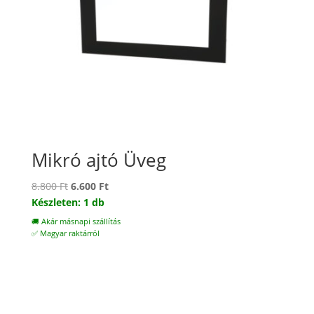
Mikró ajtó Üveg
Original
Current
8.800
Ft
6.600
Ft
price
price
Készleten: 1 db
was:
is:
🚚 Akár másnapi szállítás
8.800 Ft.
6.600 Ft.
✅ Magyar raktárról