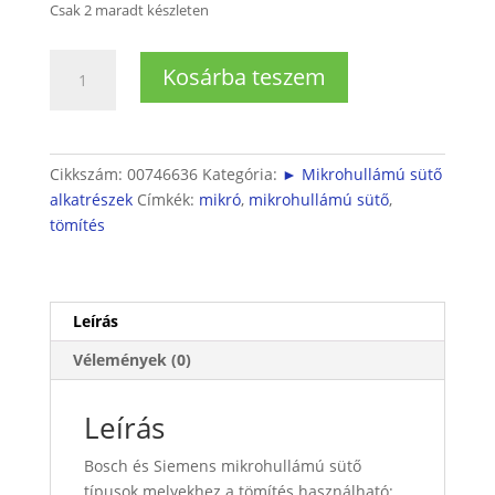
Csak 2 maradt készleten
Mikrohullámú
Kosárba teszem
sütő
tömítés
mennyiség
Cikkszám:
00746636
Kategória:
► Mikrohullámú sütő
alkatrészek
Címkék:
mikró
,
mikrohullámú sütő
,
tömítés
Leírás
Vélemények (0)
Leírás
Bosch és Siemens mikrohullámú sütő
típusok melyekhez a tömítés használható: