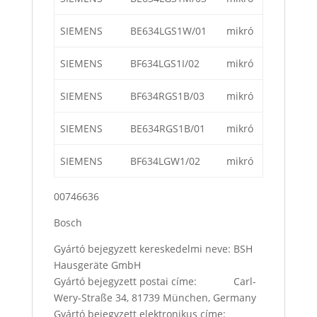
SIEMENS
BE634LGS1W/01
mikró
SIEMENS
BF634LGS1I/02
mikró
SIEMENS
BF634RGS1B/03
mikró
SIEMENS
BE634RGS1B/01
mikró
SIEMENS
BF634LGW1/02
mikró
00746636
Bosch
Gyártó bejegyzett kereskedelmi neve: BSH
Hausgeräte GmbH
Gyártó bejegyzett postai címe: Carl-
Wery-Straße 34, 81739 München, Germany
Gyártó bejegyzett elektronikus címe: