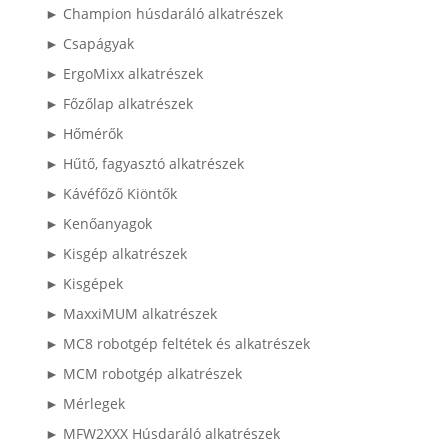
► Champion húsdaráló alkatrészek
► Csapágyak
► ErgoMixx alkatrészek
► Főzőlap alkatrészek
► Hőmérők
► Hűtő, fagyasztó alkatrészek
► Kávéfőző Kiöntők
► Kenőanyagok
► Kisgép alkatrészek
► Kisgépek
► MaxxiMUM alkatrészek
► MC8 robotgép feltétek és alkatrészek
► MCM robotgép alkatrészek
► Mérlegek
► MFW2XXX Húsdaráló alkatrészek