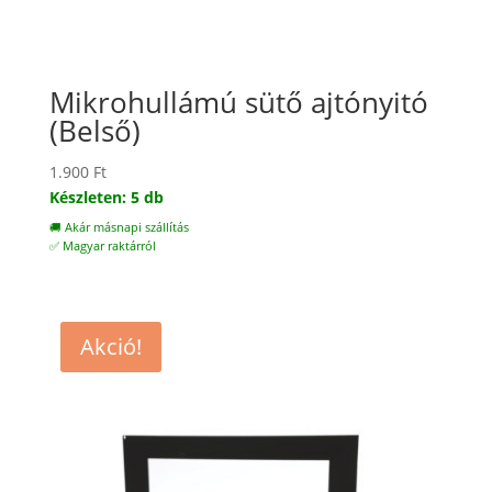
Mikrohullámú sütő ajtónyitó
(Belső)
1.900
Ft
Készleten: 5 db
🚚 Akár másnapi szállítás
✅ Magyar raktárról
Akció!