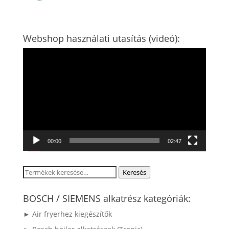
Webshop használati utasítás (videó):
Videólejátszó
00:00
02:47
Keresés
Keresés
a
következőre:
BOSCH / SIEMENS alkatrész kategóriák:
► Air fryerhez kiegészítők