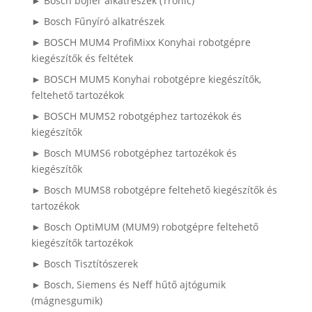
► Bosch bojler alkatrészek (Tronic)
► Bosch Fűnyíró alkatrészek
► BOSCH MUM4 ProfiMixx Konyhai robotgépre
kiegészítők és feltétek
► BOSCH MUM5 Konyhai robotgépre kiegészítők,
feltehető tartozékok
► BOSCH MUMS2 robotgéphez tartozékok és
kiegészítők
► Bosch MUMS6 robotgéphez tartozékok és
kiegészítők
► Bosch MUMS8 robotgépre feltehető kiegészítők és
tartozékok
► Bosch OptiMUM (MUM9) robotgépre feltehető
kiegészítők tartozékok
► Bosch Tisztítószerek
► Bosch, Siemens és Neff hűtő ajtógumik
(mágnesgumik)