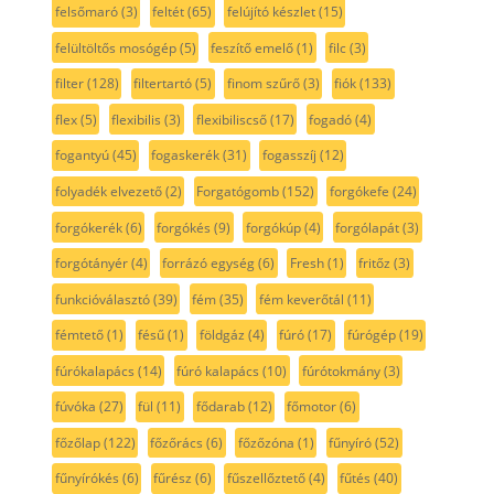
felsőmaró
(3)
feltét
(65)
felújító készlet
(15)
felültöltős mosógép
(5)
feszítő emelő
(1)
filc
(3)
filter
(128)
filtertartó
(5)
finom szűrő
(3)
fiók
(133)
flex
(5)
flexibilis
(3)
flexibiliscső
(17)
fogadó
(4)
fogantyú
(45)
fogaskerék
(31)
fogasszíj
(12)
folyadék elvezető
(2)
Forgatógomb
(152)
forgókefe
(24)
forgókerék
(6)
forgókés
(9)
forgókúp
(4)
forgólapát
(3)
forgótányér
(4)
forrázó egység
(6)
Fresh
(1)
fritőz
(3)
funkcióválasztó
(39)
fém
(35)
fém keverőtál
(11)
fémtető
(1)
fésű
(1)
földgáz
(4)
fúró
(17)
fúrógép
(19)
fúrókalapács
(14)
fúró kalapács
(10)
fúrótokmány
(3)
fúvóka
(27)
fül
(11)
fődarab
(12)
főmotor
(6)
főzőlap
(122)
főzőrács
(6)
főzőzóna
(1)
fűnyíró
(52)
fűnyírókés
(6)
fűrész
(6)
fűszellőztető
(4)
fűtés
(40)