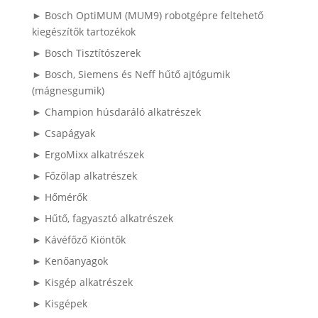
► Bosch OptiMUM (MUM9) robotgépre feltehető
kiegészítők tartozékok
► Bosch Tisztítószerek
► Bosch, Siemens és Neff hűtő ajtógumik
(mágnesgumik)
► Champion húsdaráló alkatrészek
► Csapágyak
► ErgoMixx alkatrészek
► Főzőlap alkatrészek
► Hőmérők
► Hűtő, fagyasztó alkatrészek
► Kávéfőző Kiöntők
► Kenőanyagok
► Kisgép alkatrészek
► Kisgépek