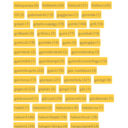
fűtéspumpa
(6)
fűtőbetét
(43)
fűtőszál
(51)
fűtőtest
(45)
G9
(2)
gabonaörlő
(13)
gaggenau
(1)
gerenda
(1)
golyós
(1)
golyóscsapágy
(10)
gomb
(104)
grill
(16)
grillbetét
(3)
grillrács
(5)
gumi
(77)
gumibak
(14)
gumicső
(18)
gumiláb
(14)
gyalu
(3)
gyalugép
(1)
gyerekzár
(2)
gyorsdaraboló
(2)
gyorstokmány
(3)
gyorstöltő
(1)
gyúrókampó
(5)
gyümölcscentrifuga
(12)
gyümölcsprés
(22)
gyűrű
(10)
gáz csatlakozó
(3)
gázrózsa
(17)
gáztepsi
(21)
gáztűzhely
(321)
gázégő
(6)
gégecső
(23)
gépház
(5)
görgő
(12)
gőz
(1)
gőzkivezető
(1)
gőzsütő
(33)
gőzterelő
(2)
gőzállomás
(1)
habkő
(1)
habosító
(2)
habszivacs
(6)
habtárcsa
(1)
habverő
(46)
habverőlapát
(18)
habverőszár
(28)
hajtómű
(34)
halogén lámpa
(4)
hangszigetelő
(4)