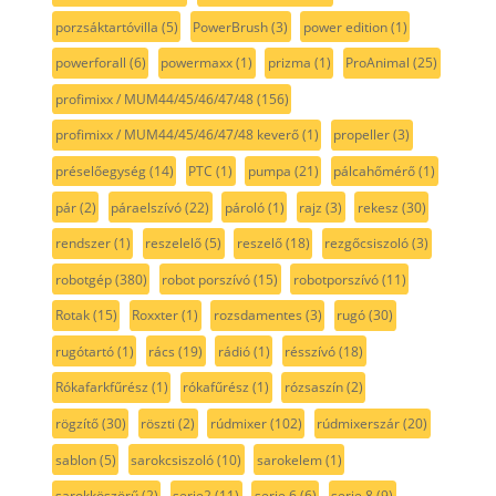
porzsáktartóvilla
(5)
PowerBrush
(3)
power edition
(1)
powerforall
(6)
powermaxx
(1)
prizma
(1)
ProAnimal
(25)
profimixx / MUM44/45/46/47/48
(156)
profimixx / MUM44/45/46/47/48 keverő
(1)
propeller
(3)
préselőegység
(14)
PTC
(1)
pumpa
(21)
pálcahőmérő
(1)
pár
(2)
páraelszívó
(22)
pároló
(1)
rajz
(3)
rekesz
(30)
rendszer
(1)
reszelelő
(5)
reszelő
(18)
rezgőcsiszoló
(3)
robotgép
(380)
robot porszívó
(15)
robotporszívó
(11)
Rotak
(15)
Roxxter
(1)
rozsdamentes
(3)
rugó
(30)
rugótartó
(1)
rács
(19)
rádió
(1)
résszívó
(18)
Rókafarkfűrész
(1)
rókafűrész
(1)
rózsaszín
(2)
rögzítő
(30)
röszti
(2)
rúdmixer
(102)
rúdmixerszár
(20)
sablon
(5)
sarokcsiszoló
(10)
sarokelem
(1)
sarokköszörű
(2)
serie2
(11)
serie 6
(6)
serie 8
(9)