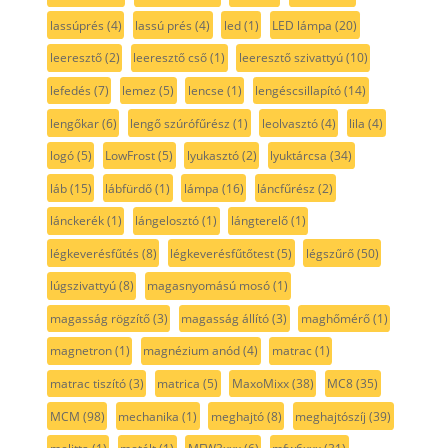
lassúprés
(4)
lassú prés
(4)
led
(1)
LED lámpa
(20)
leeresztő
(2)
leeresztő cső
(1)
leeresztő szivattyú
(10)
lefedés
(7)
lemez
(5)
lencse
(1)
lengéscsillapító
(14)
lengőkar
(6)
lengő szúrófűrész
(1)
leolvasztó
(4)
lila
(4)
logó
(5)
LowFrost
(5)
lyukasztó
(2)
lyuktárcsa
(34)
láb
(15)
lábfürdő
(1)
lámpa
(16)
láncfűrész
(2)
lánckerék
(1)
lángelosztó
(1)
lángterelő
(1)
légkeverésfűtés
(8)
légkeverésfűtőtest
(5)
légszűrő
(50)
lúgszivattyú
(8)
magasnyomású mosó
(1)
magasság rögzítő
(3)
magasság állító
(3)
maghőmérő
(1)
magnetron
(1)
magnézium anód
(4)
matrac
(1)
matrac tiszító
(3)
matrica
(5)
MaxoMixx
(38)
MC8
(35)
MCM
(98)
mechanika
(1)
meghajtó
(8)
meghajtószíj
(39)