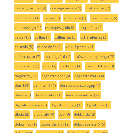
csapágy készlet
(4)
csapágypersely
(1)
csatlakozás
(2)
csatlakozó
(14)
csavar
(9)
csavarozó
(2)
csavartakaró
(5)
csempevágó
(1)
csepegés gátló
(2)
csepptálca
(4)
csiga
(15)
csillag
(1)
csillámlap
(3)
csillámlemez
(2)
csiszoló
(5)
csiszológép
(3)
csukló persely
(1)
csésze tartó
(7)
csúszógyűrű
(1)
csúszósines gérvágó
(3)
csúszószán
(1)
cső
(36)
csőbilincs
(4)
csőcsatlakozó
(3)
dagasztó
(13)
dagasztólapát
(5)
dagasztószár
(14)
damil
(4)
damiltartó
(4)
daraboló csiszológép
(1)
daráló
(8)
darálóskeksz
(1)
darálóskávéfőző
(89)
digitális hőmérő
(3)
digitális mérleg
(1)
digitális óra
(2)
dióda
(2)
diódaráló
(4)
dob
(9)
dobborda
(2)
dobcsillag
(1)
dobos daráló
(12)
dobos szeletelő
(6)