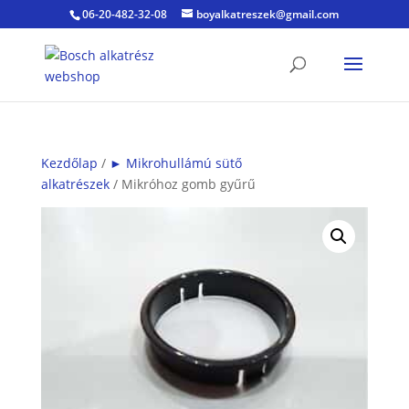
06-20-482-32-08
boyalkatreszek@gmail.com
Kezdőlap
/
► Mikrohullámú sütő
alkatrészek
/ Mikróhoz gomb gyűrű