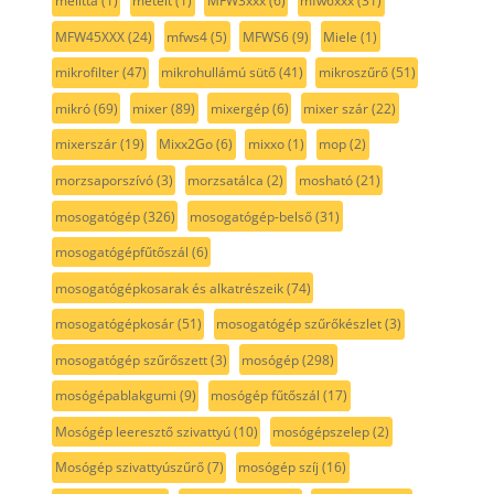
melitta
(1)
metélt
(1)
MFW3xxx
(6)
mfw6xxx
(31)
MFW45XXX
(24)
mfws4
(5)
MFWS6
(9)
Miele
(1)
mikrofilter
(47)
mikrohullámú sütő
(41)
mikroszűrő
(51)
mikró
(69)
mixer
(89)
mixergép
(6)
mixer szár
(22)
mixerszár
(19)
Mixx2Go
(6)
mixxo
(1)
mop
(2)
morzsaporszívó
(3)
morzsatálca
(2)
mosható
(21)
mosogatógép
(326)
mosogatógép-belső
(31)
mosogatógépfűtőszál
(6)
mosogatógépkosarak és alkatrészeik
(74)
mosogatógépkosár
(51)
mosogatógép szűrőkészlet
(3)
mosogatógép szűrőszett
(3)
mosógép
(298)
mosógépablakgumi
(9)
mosógép fűtőszál
(17)
Mosógép leeresztő szivattyú
(10)
mosógépszelep
(2)
Mosógép szivattyúszűrő
(7)
mosógép szíj
(16)