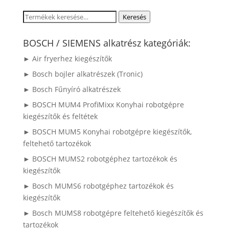
Keresés
Keresés
a
következőre:
BOSCH / SIEMENS alkatrész kategóriák:
► Air fryerhez kiegészítők
► Bosch bojler alkatrészek (Tronic)
► Bosch Fűnyíró alkatrészek
► BOSCH MUM4 ProfiMixx Konyhai robotgépre
kiegészítők és feltétek
► BOSCH MUM5 Konyhai robotgépre kiegészítők,
feltehető tartozékok
► BOSCH MUMS2 robotgéphez tartozékok és
kiegészítők
► Bosch MUMS6 robotgéphez tartozékok és
kiegészítők
► Bosch MUMS8 robotgépre feltehető kiegészítők és
tartozékok