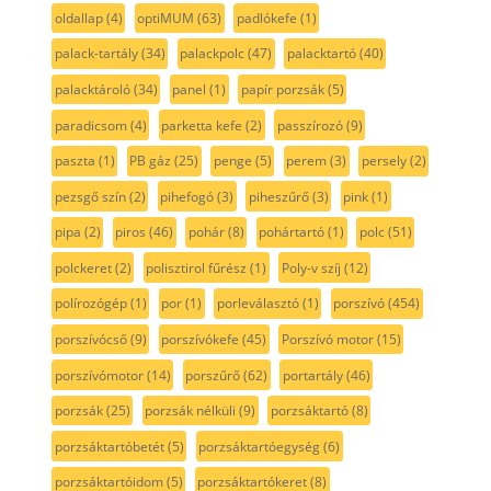
oldallap
(4)
optiMUM
(63)
padlókefe
(1)
palack-tartály
(34)
palackpolc
(47)
palacktartó
(40)
palacktároló
(34)
panel
(1)
papír porzsák
(5)
paradicsom
(4)
parketta kefe
(2)
passzírozó
(9)
paszta
(1)
PB gáz
(25)
penge
(5)
perem
(3)
persely
(2)
pezsgő szín
(2)
pihefogó
(3)
piheszűrő
(3)
pink
(1)
pipa
(2)
piros
(46)
pohár
(8)
pohártartó
(1)
polc
(51)
polckeret
(2)
polisztirol fűrész
(1)
Poly-v szíj
(12)
polírozógép
(1)
por
(1)
porleválasztó
(1)
porszívó
(454)
porszívócső
(9)
porszívókefe
(45)
Porszívó motor
(15)
porszívómotor
(14)
porszűrő
(62)
portartály
(46)
porzsák
(25)
porzsák nélküli
(9)
porzsáktartó
(8)
porzsáktartóbetét
(5)
porzsáktartóegység
(6)
porzsáktartóidom
(5)
porzsáktartókeret
(8)