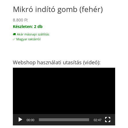
Mikró indító gomb (fehér)
8.800
Ft
Készleten: 2 db
🚚 Akár másnapi szállítás
✅ Magyar raktárról
Webshop használati utasítás (videó):
Videólejátszó
00:00
02:47