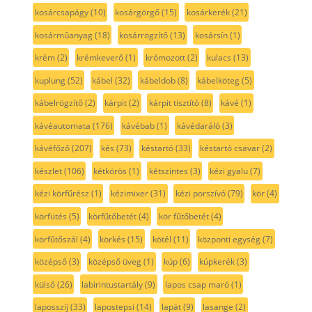
kosárcsapágy
(10)
kosárgörgő
(15)
kosárkerék
(21)
kosárműanyag
(18)
kosárrögzítő
(13)
kosársín
(1)
krém
(2)
krémkeverő
(1)
krómozott
(2)
kulacs
(13)
kuplung
(52)
kábel
(32)
kábeldob
(8)
kábelköteg
(5)
kábelrögzítő
(2)
kárpit
(2)
kárpit tisztító
(8)
kávé
(1)
kávéautomata
(176)
kávébab
(1)
kávédaráló
(3)
kávéfőző
(207)
kés
(73)
késtartó
(33)
késtartó csavar
(2)
készlet
(106)
kétkörös
(1)
kétszintes
(3)
kézi gyalu
(7)
kézi körfűrész
(1)
kézimixer
(31)
kézi porszívó
(79)
kör
(4)
körfütés
(5)
körfűtőbetét
(4)
kör fűtőbetét
(4)
körfűtőszál
(4)
körkés
(15)
kötél
(11)
központi egység
(7)
középső
(3)
középső üveg
(1)
kúp
(6)
kúpkerék
(3)
külső
(26)
labirintustartály
(9)
lapos csap maró
(1)
laposszíj
(33)
lapostepsi
(14)
lapát
(9)
lasange
(2)