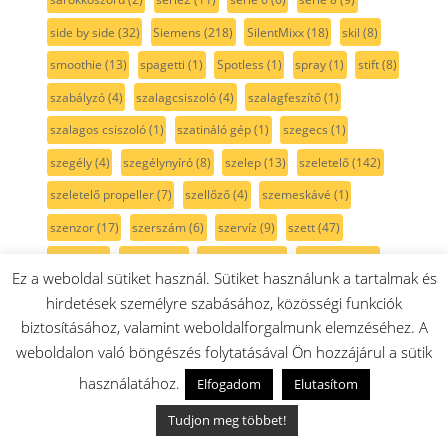
side by side
(32)
Siemens
(218)
SilentMixx
(18)
skil
(8)
smoothie
(13)
spagetti
(1)
Spotless
(1)
spray
(1)
stift
(8)
szabályzó
(4)
szalagcsiszoló
(4)
szalagfeszítő
(1)
szalagos csiszoló
(1)
szatináló gép
(1)
szegecs
(1)
szegély
(4)
szegélynyíró
(8)
szelep
(13)
szeletelő
(142)
szeletelő propeller
(7)
szellőző
(4)
szemeskávé
(1)
szenzor
(17)
szerszám
(6)
szervíz
(9)
szett
(47)
szikra
(11)
szikrafej
(2)
szikragyűjtó
(8)
szikráztató
(6)
Ez a weboldal sütiket használ. Sütiket használunk a tartalmak és
szilikon
(13)
szilikonzsír
(2)
szimering
(28)
szitaszűrő
(5)
hirdetések személyre szabásához, közösségi funkciók
szivattyú
(29)
szivattyúház
(4)
szán
(4)
szárny
(3)
biztosításához, valamint weboldalforgalmunk elemzéséhez. A
weboldalon való böngészés folytatásával Ön hozzájárul a sütik
szárítógép
(106)
szárítógépajtó
(13)
szárítógép szíj
(15)
használatához.
Elfogadom
Elutasítom
szárítógépszűrő
(4)
szénfilter
(4)
szénkefe
(41)
Tudjon meg többet!
szénkefe pár
(22)
szénkefe tartó
(4)
szénszűrő
(1)