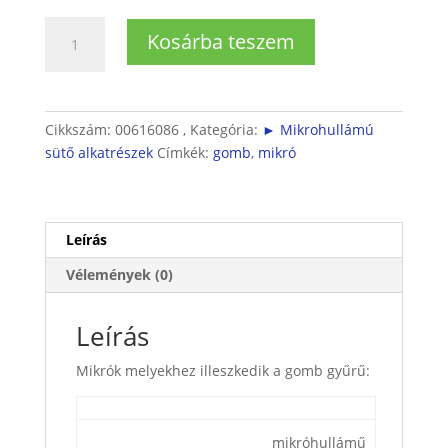
Mikróhoz
Kosárba teszem
gomb
gyűrű
mennyiség
Cikkszám:
00616086 ,
Kategória:
► Mikrohullámú
sütő alkatrészek
Címkék:
gomb
,
mikró
Leírás
Vélemények (0)
Leírás
Mikrók melyekhez illeszkedik a gomb gyűrű:
mikróhullámű