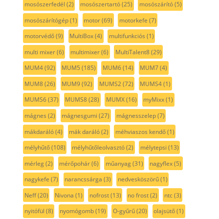
mosószerfedél
(2)
mosószertartó
(25)
mosószárító
(5)
mosószárítógép
(1)
motor
(69)
motorkefe
(7)
motorvédő
(9)
MultiBox
(4)
multifunkciós
(1)
multi mixer
(6)
multimixer
(6)
MultiTalent8
(29)
MUM4
(92)
MUM5
(185)
MUM6
(14)
MUM7
(4)
MUM8
(26)
MUM9
(92)
MUMS2
(72)
MUMS4
(1)
MUMS6
(37)
MUMS8
(28)
MUMX
(16)
myMixx
(1)
mágnes
(2)
mágnesgumi
(27)
mágnesszelep
(7)
mákdaráló
(4)
mák daráló
(2)
méhviaszos kendő
(1)
mélyhűtő
(108)
mélyhűtőleolvasztó
(2)
mélytepsi
(13)
mérleg
(2)
mérőpohár
(6)
műanyag
(31)
nagyflex
(5)
nagykefe
(7)
narancssárga
(3)
nedvesköszörű
(1)
Neff
(20)
Nivona
(1)
nofrost
(13)
no frost
(2)
ntc
(3)
nyitófül
(8)
nyomógomb
(19)
O-gyűrű
(20)
olajsütő
(1)