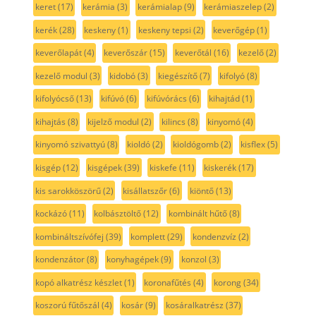
keret
(17)
kerámia
(3)
kerámialap
(9)
kerámiaszelep
(2)
kerék
(28)
keskeny
(1)
keskeny tepsi
(2)
keverőgép
(1)
keverőlapát
(4)
keverőszár
(15)
keverőtál
(16)
kezelő
(2)
kezelő modul
(3)
kidobó
(3)
kiegészítő
(7)
kifolyó
(8)
kifolyócső
(13)
kifúvó
(6)
kifúvórács
(6)
kihajtád
(1)
kihajtás
(8)
kijelző modul
(2)
kilincs
(8)
kinyomó
(4)
kinyomó szivattyú
(8)
kioldó
(2)
kioldógomb
(2)
kisflex
(5)
kisgép
(12)
kisgépek
(39)
kiskefe
(11)
kiskerék
(17)
kis sarokköszörű
(2)
kisállatszőr
(6)
kiöntő
(13)
kockázó
(11)
kolbásztöltő
(12)
kombinált hűtő
(8)
kombináltszívófej
(39)
komplett
(29)
kondenzvíz
(2)
kondenzátor
(8)
konyhagépek
(9)
konzol
(3)
kopó alkatrész készlet
(1)
koronafűtés
(4)
korong
(34)
koszorú fűtőszál
(4)
kosár
(9)
kosáralkatrész
(37)