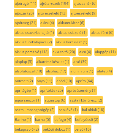
ajtórugó
(11)
ajtótartozék
(194)
ajtózsanér
(6)
ajtózár
(20)
ajtó érzékelő
(13)
ajtóérzékelő
(9)
ajtóüveg
(21)
akksi
(4)
akkumulátor
(6)
akkus csavarbehajtó
(1)
akkus csiszoló
(1)
akkus fúró
(6)
akkus fúrókalapács
(2)
akkus körfűrész
(1)
akkus porszívó
(118)
akkutöltő
(20)
aksi
(4)
alapgép
(11)
alaplap
(5)
alkatrész készlet
(1)
alsó
(39)
alsófűtőszál
(10)
alsóház
(17)
aluminium
(1)
alátét
(4)
antracit
(2)
anya
(11)
anód
(10)
aprító
(64)
aprítógép
(1)
aprítókés
(25)
aprósütemény
(1)
aqua senzor
(1)
aquastop
(6)
asztali körfűrész
(2)
asztali mosogatógép
(2)
babkávé
(1)
bal oldali
(18)
Barino
(1)
barna
(5)
befogó
(4)
befolyócső
(2)
bekapcsoló
(2)
bekötő doboz
(1)
belső
(16)