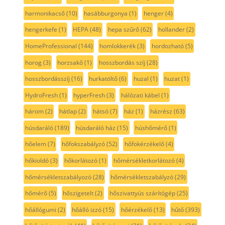
harmonikacső
(10)
hasábburgonya
(1)
henger
(4)
hengerkefe
(1)
HEPA
(48)
hepa szűrő
(62)
hollander
(2)
HomeProfessional
(144)
homlokkerék
(3)
hordozható
(5)
horog
(3)
horzsakő
(1)
hosszbordás szíj
(28)
hosszbordásszíj
(16)
hurkatöltő
(6)
huzal
(1)
huzat
(1)
HydroFresh
(1)
hyperFresh
(3)
hálózati kábel
(1)
három
(2)
hátlap
(2)
hátsó
(7)
ház
(1)
házrész
(63)
húsdaráló
(189)
húsdaráló ház
(15)
húshőmérő
(1)
hőelem
(7)
hőfokszabályzó
(52)
hőfokérzékelő
(4)
hőkioldó
(3)
hőkorlátozó
(1)
hőmérsékletkorlátozó
(4)
hőmérsékletszabályozó
(28)
hőmérsékletszabályzó
(29)
hőmérő
(5)
hőszigetelt
(2)
hőszivattyús szárítógép
(25)
hőállógumi
(2)
hőálló izzó
(15)
hőérzékelő
(13)
hűtő
(393)