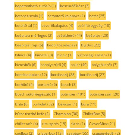
bepattintható sütősín
(1)
beszúrófűrész
(3)
betoncsiszoló
(1)
betontörő kalapács
(1)
betét
(25)
betöltő tál
(1)
beverőkalapács
(4)
beállító egység
(10)
beépített mérleges
(2)
beépíthető
(44)
beépítés
(20)
beépítési rajz
(6)
beőblítőszelep
(2)
BigBox
(22)
bilincs
(4)
bimetál
(3)
bionic
(1)
biztonsági szelep
(1)
biztosíték
(6)
boholyszűrő
(4)
bojler
(40)
bolygókerék
(7)
bontókalapács
(12)
bordásszíj
(28)
bordás szíj
(27)
borhűtő
(4)
bortartó
(6)
bosch
(3)
Bosch sütő kiegészítő
(1)
botmixer
(101)
botmixerszár
(20)
Brita
(6)
burkolat
(32)
békazár
(1)
búra
(11)
bútor tisztító kefe
(2)
Champion
(30)
ChillerBox
(5)
chillersafe
(4)
citrusprés
(19)
claris
(1)
CleverMixx
(21)
coolbox
(2)
crisperbox
(13)
csapágy
(55)
csapágyfedél
(2)