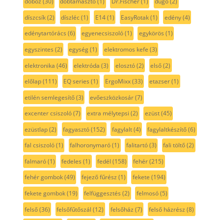
doboz
(30)
dobtámasztó
(1)
Dr.Fischer
(1)
dugó
(2)
díszcsík
(2)
díszléc
(1)
E14
(1)
EasyRotak
(1)
edény
(4)
edénytartórács
(6)
egyenecsiszoló
(1)
egykörös
(1)
egyszintes
(2)
egység
(1)
elektromos kefe
(3)
elektronika
(46)
elektróda
(3)
elosztó
(2)
első
(2)
előlap
(111)
EQ series
(1)
ErgoMixx
(33)
etazser
(1)
etilén semlegesítő
(3)
evőeszközkosár
(7)
excenter csiszoló
(7)
extra mélytepsi
(2)
ezüst
(45)
ezüstlap
(2)
fagyasztó
(152)
fagylalt
(4)
fagylaltkészítő
(6)
fal csiszoló
(1)
falhoronymaró
(1)
falitartó
(3)
fali töltő
(2)
falmaró
(1)
fedeles
(1)
fedél
(158)
fehér
(215)
fehér gombok
(49)
fejező fűrész
(1)
fekete
(194)
fekete gombok
(19)
felfüggesztés
(2)
felmosó
(5)
felső
(36)
felsőfűtőszál
(12)
felsőház
(7)
felső házrész
(8)