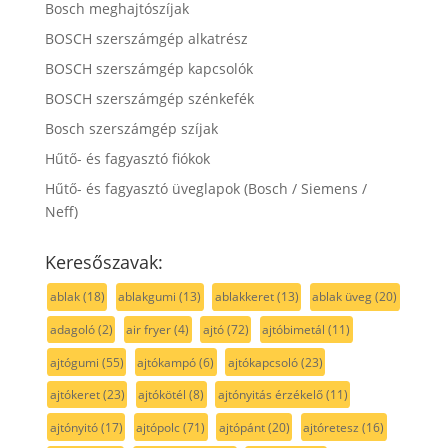
Bosch meghajtószíjak
BOSCH szerszámgép alkatrész
BOSCH szerszámgép kapcsolók
BOSCH szerszámgép szénkefék
Bosch szerszámgép szíjak
Hűtő- és fagyasztó fiókok
Hűtő- és fagyasztó üveglapok (Bosch / Siemens /
Neff)
Keresőszavak:
ablak
(18)
ablakgumi
(13)
ablakkeret
(13)
ablak üveg
(20)
adagoló
(2)
air fryer
(4)
ajtó
(72)
ajtóbimetál
(11)
ajtógumi
(55)
ajtókampó
(6)
ajtókapcsoló
(23)
ajtókeret
(23)
ajtókötél
(8)
ajtónyitás érzékelő
(11)
ajtónyitó
(17)
ajtópolc
(71)
ajtópánt
(20)
ajtóretesz
(16)