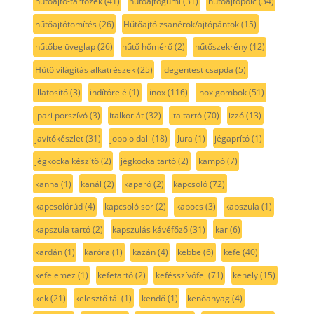
hűtőajtó-tartozék
(41)
hűtőajtógumi
(31)
hűtőajtópolc
(34)
hűtőajtótömítés
(26)
Hűtőajtó zsanérok/ajtópántok
(15)
hűtőbe üveglap
(26)
hűtő hőmérő
(2)
hűtőszekrény
(12)
Hűtő világítás alkatrészek
(25)
idegentest csapda
(5)
illatosító
(3)
indítórelé
(1)
inox
(116)
inox gombok
(51)
ipari porszívó
(3)
italkorlát
(32)
italtartó
(70)
izzó
(13)
javítókészlet
(31)
jobb oldali
(18)
Jura
(1)
jégaprító
(1)
jégkocka készítő
(2)
jégkocka tartó
(2)
kampó
(7)
kanna
(1)
kanál
(2)
kaparó
(2)
kapcsoló
(72)
kapcsolórúd
(4)
kapcsoló sor
(2)
kapocs
(3)
kapszula
(1)
kapszula tartó
(2)
kapszulás kávéfőző
(31)
kar
(6)
kardán
(1)
karóra
(1)
kazán
(4)
kebbe
(6)
kefe
(40)
kefelemez
(1)
kefetartó
(2)
kefésszívófej
(71)
kehely
(15)
kek
(21)
kelesztő tál
(1)
kendő
(1)
kenőanyag
(4)