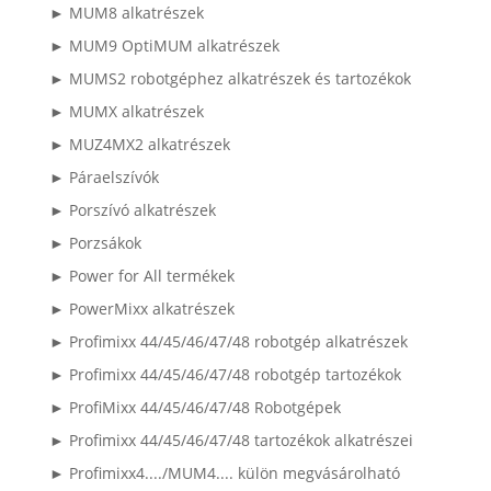
► MUM8 alkatrészek
► MUM9 OptiMUM alkatrészek
► MUMS2 robotgéphez alkatrészek és tartozékok
► MUMX alkatrészek
► MUZ4MX2 alkatrészek
► Páraelszívók
► Porszívó alkatrészek
► Porzsákok
► Power for All termékek
► PowerMixx alkatrészek
► Profimixx 44/45/46/47/48 robotgép alkatrészek
► Profimixx 44/45/46/47/48 robotgép tartozékok
► ProfiMixx 44/45/46/47/48 Robotgépek
► Profimixx 44/45/46/47/48 tartozékok alkatrészei
► Profimixx4..../MUM4.... külön megvásárolható