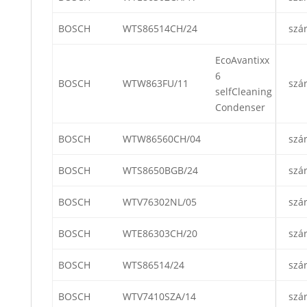
BOSCH
WTS86514CH/24
szá
EcoAvantixx
6
BOSCH
WTW863FU/11
szá
selfCleaning
Condenser
BOSCH
WTW86560CH/04
szá
BOSCH
WTS8650BGB/24
szá
BOSCH
WTV76302NL/05
szá
BOSCH
WTE86303CH/20
szá
BOSCH
WTS86514/24
szá
BOSCH
WTV7410SZA/14
szá