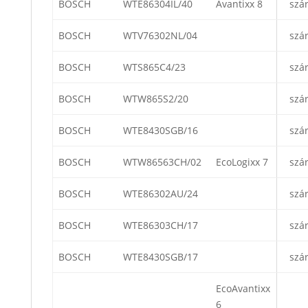
BOSCH
WTE86304IL/40
Avantixx 8
szá
BOSCH
WTV76302NL/04
szá
BOSCH
WTS865C4/23
szá
BOSCH
WTW865S2/20
szá
BOSCH
WTE8430SGB/16
szá
BOSCH
WTW86563CH/02
EcoLogixx 7
szá
BOSCH
WTE86302AU/24
szá
BOSCH
WTE86303CH/17
szá
BOSCH
WTE8430SGB/17
szá
EcoAvantixx
6