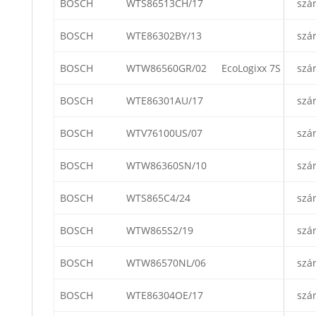
BOSCH
WTS86513CH/17
szá
BOSCH
WTE86302BY/13
szá
BOSCH
WTW86560GR/02
EcoLogixx 7S
szá
BOSCH
WTE86301AU/17
szá
BOSCH
WTV76100US/07
szá
BOSCH
WTW86360SN/10
szá
BOSCH
WTS865C4/24
szá
BOSCH
WTW865S2/19
szá
BOSCH
WTW86570NL/06
szá
BOSCH
WTE86304OE/17
szá