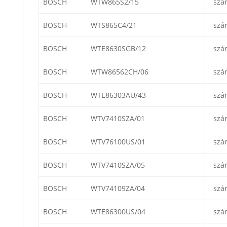
BOSCH
WTW865S2/15
szá
BOSCH
WTS865C4/21
szá
BOSCH
WTE8630SGB/12
szá
BOSCH
WTW86562CH/06
szá
BOSCH
WTE86303AU/43
szá
BOSCH
WTV7410SZA/01
szá
BOSCH
WTV76100US/01
szá
BOSCH
WTV7410SZA/05
szá
BOSCH
WTV74109ZA/04
szá
BOSCH
WTE86300US/04
szá