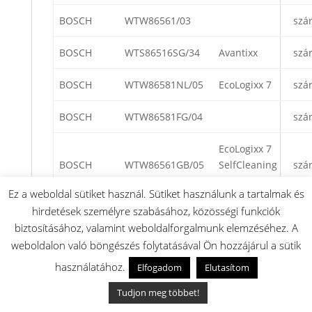
BOSCH
WTW86561/03
szá
BOSCH
WTS86516SG/34
Avantixx
szá
BOSCH
WTW86581NL/05
EcoLogixx 7
szá
BOSCH
WTW86581FG/04
szá
EcoLogixx 7
BOSCH
WTW86561GB/05
SelfCleaning
szá
Condenser
Ez a weboldal sütiket használ. Sütiket használunk a tartalmak és
hirdetések személyre szabásához, közösségi funkciók
BOSCH
WTE86181NL/25
szá
biztosításához, valamint weboldalforgalmunk elemzéséhez. A
weboldalon való böngészés folytatásával Ön hozzájárul a sütik
BOSCH
WTE86385NL/40
Avantixx 7
szá
használatához.
Elfogadom
Elutasítom
BOSCH
WTE86382CH/27
szá
Tudjon meg többet!
BOSCH
WTE86305PL/30
szá