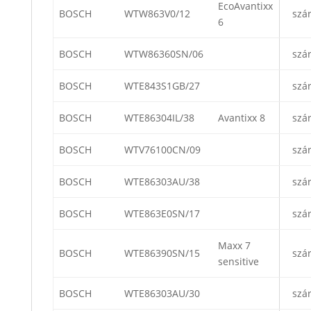
EcoAvantixx
BOSCH
WTW863V0/12
szá
6
BOSCH
WTW86360SN/06
szá
BOSCH
WTE843S1GB/27
szá
BOSCH
WTE86304IL/38
Avantixx 8
szá
BOSCH
WTV76100CN/09
szá
BOSCH
WTE86303AU/38
szá
BOSCH
WTE863E0SN/17
szá
Maxx 7
BOSCH
WTE86390SN/15
szá
sensitive
BOSCH
WTE86303AU/30
szá