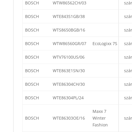
BOSCH
WTW86562CH/03
szá
BOSCH
WTE843S1GB/38
szá
BOSCH
WTS8650BGB/16
szá
BOSCH
WTW86560GR/07
EcoLogixx 7S
szá
BOSCH
WTV76100US/06
szá
BOSCH
WTE863E1SN/30
szá
BOSCH
WTE86304CH/30
szá
BOSCH
WTE86304PL/24
szá
Maxx 7
BOSCH
WTE86303OE/16
Winter
szá
Fashion