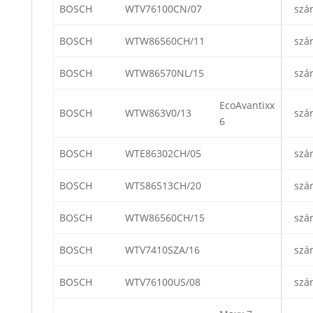
BOSCH
WTV76100CN/07
szá
BOSCH
WTW86560CH/11
szá
BOSCH
WTW86570NL/15
szá
EcoAvantixx
BOSCH
WTW863V0/13
szá
6
BOSCH
WTE86302CH/05
szá
BOSCH
WTS86513CH/20
szá
BOSCH
WTW86560CH/15
szá
BOSCH
WTV7410SZA/16
szá
BOSCH
WTV76100US/08
szá