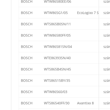
BOSCH
WTW86580EE/06
szá
BOSCH
WTW865G1/05
EcoLogixx 7 S
szá
BOSCH
WTS865B0SN/11
szá
BOSCH
WTW86580FF/05
szá
BOSCH
WTW86581SN/04
szá
BOSCH
WTE86393SN/40
szá
BOSCH
WTS865B4SN/45
szá
BOSCH
WTS86515BY/35
szá
BOSCH
WTW86560/03
szá
BOSCH
WTS86540FF/30
Avantixx 8
szá