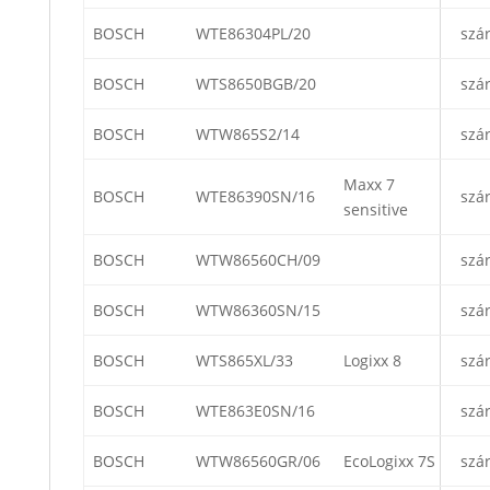
BOSCH
WTE86304PL/20
szá
BOSCH
WTS8650BGB/20
szá
BOSCH
WTW865S2/14
szá
Maxx 7
BOSCH
WTE86390SN/16
szá
sensitive
BOSCH
WTW86560CH/09
szá
BOSCH
WTW86360SN/15
szá
BOSCH
WTS865XL/33
Logixx 8
szá
BOSCH
WTE863E0SN/16
szá
BOSCH
WTW86560GR/06
EcoLogixx 7S
szá