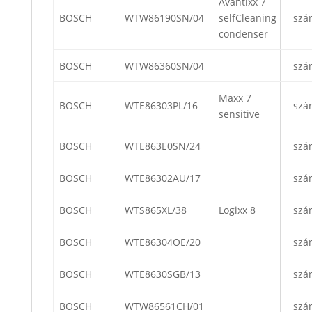
Avantixx 7
BOSCH
WTW86190SN/04
selfCleaning
szá
condenser
BOSCH
WTW86360SN/04
szá
Maxx 7
BOSCH
WTE86303PL/16
szá
sensitive
BOSCH
WTE863E0SN/24
szá
BOSCH
WTE86302AU/17
szá
BOSCH
WTS865XL/38
Logixx 8
szá
BOSCH
WTE86304OE/20
szá
BOSCH
WTE8630SGB/13
szá
BOSCH
WTW86561CH/01
szá