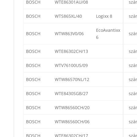
BOSCH
WTE86301AU/08
szá
BOSCH
WTS865XL/40
Logixx 8
szá
EcoAvantixx
BOSCH
WTW863V0/06
szá
6
BOSCH
WTE86302CH/13
szá
BOSCH
WTV76100US/09
szá
BOSCH
WTW86570NL/12
szá
BOSCH
WTE8430SGB/27
szá
BOSCH
WTW86560CH/20
szá
BOSCH
WTW86560CH/06
szá
BOSCH
WTE86302CH/17
szá