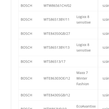
BOSCH
WTW86561CH/02
szá
Logixx 8
BOSCH
WTS86513BY/11
szá
sensitive
BOSCH
WTE843S0GB/27
szá
Logixx 8
BOSCH
WTS86513BY/13
szá
sensitive
BOSCH
WTS86513/17
szá
Maxx 7
BOSCH
WTE86303OE/12
Winter
szá
Fashion
BOSCH
WTE8430SGB/12
szá
EcoAvantixx
BOSCH
WTW863V0/10
szá