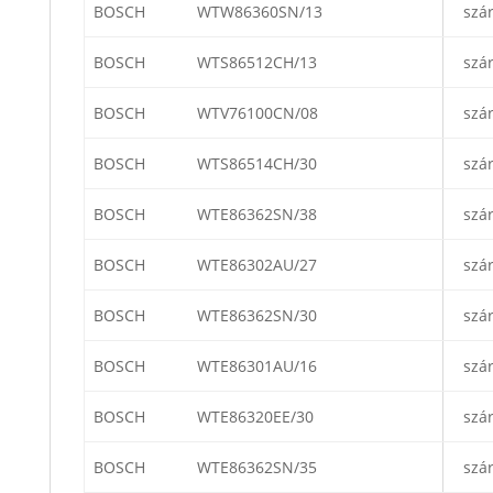
BOSCH
WTW86360SN/13
szá
BOSCH
WTS86512CH/13
szá
BOSCH
WTV76100CN/08
szá
BOSCH
WTS86514CH/30
szá
BOSCH
WTE86362SN/38
szá
BOSCH
WTE86302AU/27
szá
BOSCH
WTE86362SN/30
szá
BOSCH
WTE86301AU/16
szá
BOSCH
WTE86320EE/30
szá
BOSCH
WTE86362SN/35
szá