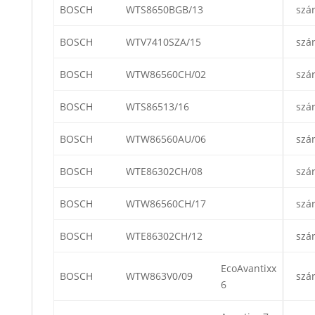
BOSCH
WTS8650BGB/13
szá
BOSCH
WTV7410SZA/15
szá
BOSCH
WTW86560CH/02
szá
BOSCH
WTS86513/16
szá
BOSCH
WTW86560AU/06
szá
BOSCH
WTE86302CH/08
szá
BOSCH
WTW86560CH/17
szá
BOSCH
WTE86302CH/12
szá
EcoAvantixx
BOSCH
WTW863V0/09
szá
6