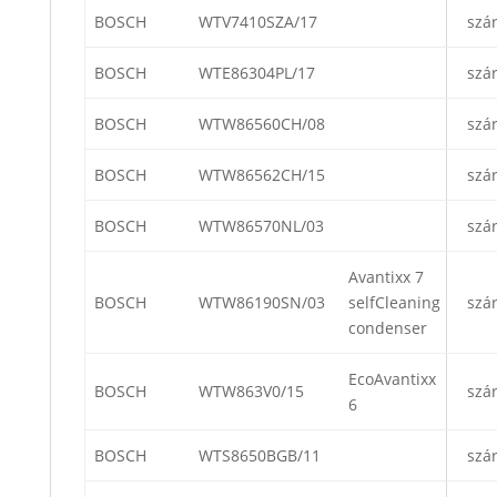
BOSCH
WTV7410SZA/17
szá
BOSCH
WTE86304PL/17
szá
BOSCH
WTW86560CH/08
szá
BOSCH
WTW86562CH/15
szá
BOSCH
WTW86570NL/03
szá
Avantixx 7
BOSCH
WTW86190SN/03
selfCleaning
szá
condenser
EcoAvantixx
BOSCH
WTW863V0/15
szá
6
BOSCH
WTS8650BGB/11
szá