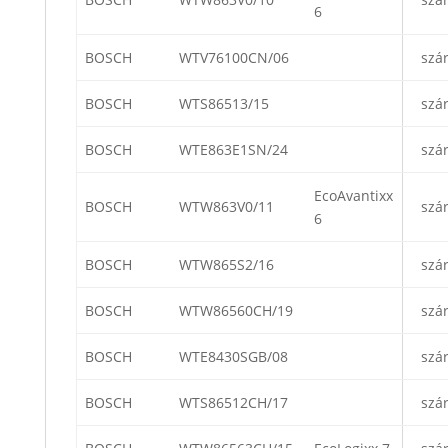
6
BOSCH
WTV76100CN/06
szá
BOSCH
WTS86513/15
szá
BOSCH
WTE863E1SN/24
szá
EcoAvantixx
BOSCH
WTW863V0/11
szá
6
BOSCH
WTW865S2/16
szá
BOSCH
WTW86560CH/19
szá
BOSCH
WTE8430SGB/08
szá
BOSCH
WTS86512CH/17
szá