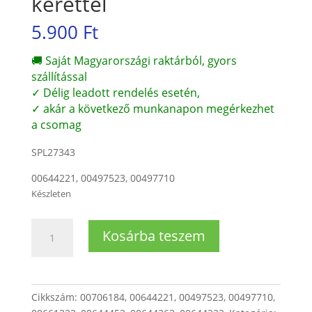
kerettel
5.900
Ft
🚚 Saját Magyarországi raktárból, gyors
szállítással
✓ Délig leadott rendelés esetén,
✓ akár a következő munkanapon megérkezhet
a csomag
SPL27343
00644221, 00497523, 00497710
Készleten
Szárítógép
Kosárba teszem
ajtónyitó
fül
kerettel
mennyiség
Cikkszám:
00706184, 00644221, 00497523, 00497710,