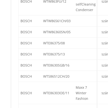
BOSCH
WTW863FU/12
szá
selfCleaning
Condenser
BOSCH
WTW86561CH/03
szá
BOSCH
WTW86360SN/05
szá
BOSCH
WTE86375/08
szá
BOSCH
WTE86375/13
szá
BOSCH
WTE8630SGB/16
szá
BOSCH
WTS86512CH/20
szá
Maxx 7
BOSCH
WTE86303OE/11
Winter
szá
Fashion