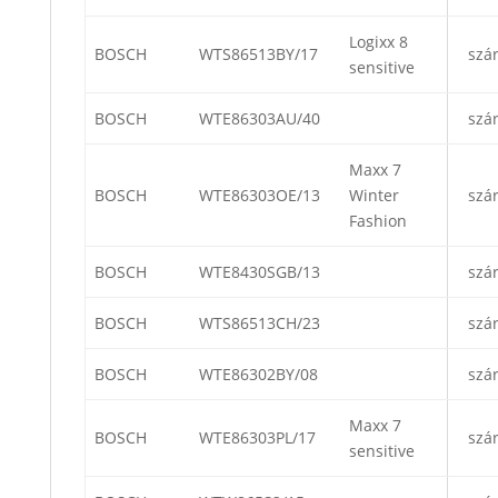
Logixx 8
BOSCH
WTS86513BY/17
szá
sensitive
BOSCH
WTE86303AU/40
szá
Maxx 7
BOSCH
WTE86303OE/13
Winter
szá
Fashion
BOSCH
WTE8430SGB/13
szá
BOSCH
WTS86513CH/23
szá
BOSCH
WTE86302BY/08
szá
Maxx 7
BOSCH
WTE86303PL/17
szá
sensitive