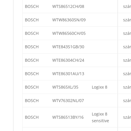
BOSCH
WTS86512CH/08
szá
BOSCH
WTW86360SN/09
szá
BOSCH
WTW86560CH/05
szá
BOSCH
WTE843S1GB/30
szá
BOSCH
WTE86304CH/24
szá
BOSCH
WTE86301AU/13
szá
BOSCH
WTS865XL/35
Logixx 8
szá
BOSCH
WTV76302NL/07
szá
Logixx 8
BOSCH
WTS86513BY/16
szá
sensitive