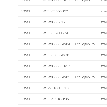
BOSCH
WTW86563CH/15
EcoLogixx 7
szá
BOSCH
WTE843S0GB/21
szá
BOSCH
WTW865S2/17
szá
BOSCH
WTE86320EE/24
szá
BOSCH
WTW86560GR/04
EcoLogixx 7S
szá
BOSCH
WTS8650BGB/30
szá
BOSCH
WTW86560CH/12
szá
BOSCH
WTW86560GR/01
EcoLogixx 7S
szá
BOSCH
WTV76100US/10
szá
BOSCH
WTE843S1GB/35
szá