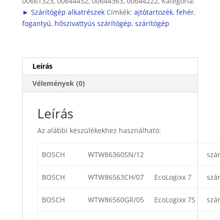
00661323, 00644452, 00644363, 00644222,
Kategória:
► Szárítógép alkatrészek
Címkék:
ajtótartozék
,
fehér
,
fogantyú
,
hőszivattyús szárítógép
,
szárítógép
Leírás
Vélemények (0)
Leírás
Az alábbi készülékekhez használható:
BOSCH
WTW86360SN/12
szá
BOSCH
WTW86563CH/07
EcoLogixx 7
szá
BOSCH
WTW86560GR/05
EcoLogixx 7S
szá