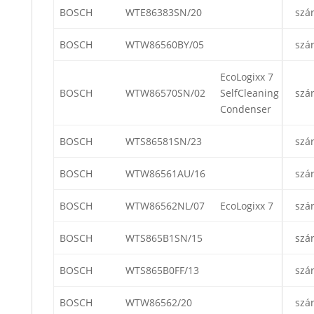
BOSCH
WTE86383SN/20
szá
BOSCH
WTW86560BY/05
szá
EcoLogixx 7
BOSCH
WTW86570SN/02
SelfCleaning
szá
Condenser
BOSCH
WTS86581SN/23
szá
BOSCH
WTW86561AU/16
szá
BOSCH
WTW86562NL/07
EcoLogixx 7
szá
BOSCH
WTS865B1SN/15
szá
BOSCH
WTS865B0FF/13
szá
BOSCH
WTW86562/20
szá