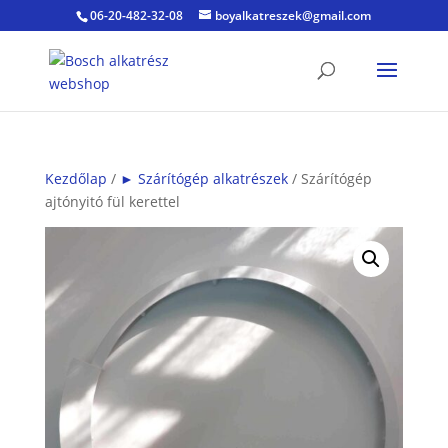
06-20-482-32-08
boyalkatreszek@gmail.com
Kezdőlap
/
► Szárítógép alkatrészek
/ Szárítógép
ajtónyitó fül kerettel