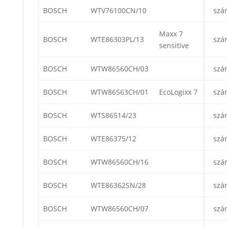
BOSCH
WTV76100CN/10
szá
Maxx 7
BOSCH
WTE86303PL/13
szá
sensitive
BOSCH
WTW86560CH/03
szá
BOSCH
WTW86563CH/01
EcoLogixx 7
szá
BOSCH
WTS86514/23
szá
BOSCH
WTE86375/12
szá
BOSCH
WTW86560CH/16
szá
BOSCH
WTE86362SN/28
szá
BOSCH
WTW86560CH/07
szá