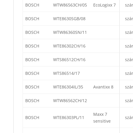
BOSCH
WTW86563CH/05
EcoLogixx 7
szá
BOSCH
WTE8630SGB/08
szá
BOSCH
WTW86360SN/11
szá
BOSCH
WTE86302CH/16
szá
BOSCH
WTS86512CH/16
szá
BOSCH
WTS86514/17
szá
BOSCH
WTE86304IL/35
Avantixx 8
szá
BOSCH
WTW86562CH/12
szá
Maxx 7
BOSCH
WTE86303PL/11
szá
sensitive