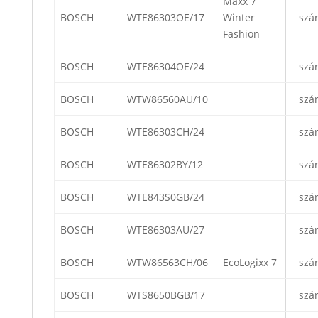
Maxx 7
BOSCH
WTE86303OE/17
Winter
szá
Fashion
BOSCH
WTE86304OE/24
szá
BOSCH
WTW86560AU/10
szá
BOSCH
WTE86303CH/24
szá
BOSCH
WTE86302BY/12
szá
BOSCH
WTE843S0GB/24
szá
BOSCH
WTE86303AU/27
szá
BOSCH
WTW86563CH/06
EcoLogixx 7
szá
BOSCH
WTS8650BGB/17
szá