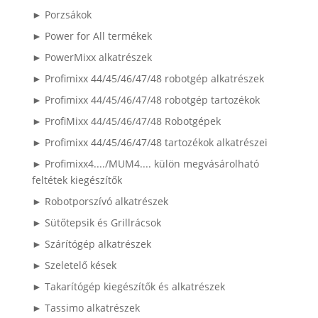
► Porzsákok
► Power for All termékek
► PowerMixx alkatrészek
► Profimixx 44/45/46/47/48 robotgép alkatrészek
► Profimixx 44/45/46/47/48 robotgép tartozékok
► ProfiMixx 44/45/46/47/48 Robotgépek
► Profimixx 44/45/46/47/48 tartozékok alkatrészei
► Profimixx4..../MUM4.... külön megvásárolható
feltétek kiegészítők
► Robotporszívó alkatrészek
► Sütőtepsik és Grillrácsok
► Szárítógép alkatrészek
► Szeletelő kések
► Takarítógép kiegészítők és alkatrészek
► Tassimo alkatrészek