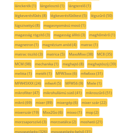
lánckerék
(1)
lángelosztó
(1)
lángterelő
(1)
légkeverésfűtés
(8)
légkeverésfűtőtest
(5)
légszűrő
(50)
lúgszivattyú
(8)
magasnyomású mosó
(1)
magasság rögzítő
(3)
magasság állító
(3)
maghőmérő
(1)
magnetron
(1)
magnézium anód
(4)
matrac
(1)
matrac tiszító
(3)
matrica
(5)
MaxoMixx
(38)
MC8
(35)
MCM
(98)
mechanika
(1)
meghajtó
(8)
meghajtószíj
(39)
melitta
(1)
metélt
(1)
MFW3xxx
(6)
mfw6xxx
(31)
MFW45XXX
(24)
mfws4
(5)
MFWS6
(9)
Miele
(1)
mikrofilter
(47)
mikrohullámú sütő
(41)
mikroszűrő
(51)
mikró
(69)
mixer
(89)
mixergép
(6)
mixer szár
(22)
mixerszár
(19)
Mixx2Go
(6)
mixxo
(1)
mop
(2)
morzsaporszívó
(3)
morzsatálca
(2)
mosható
(21)
mosogatógép
(326)
mosogatógép-belső
(31)