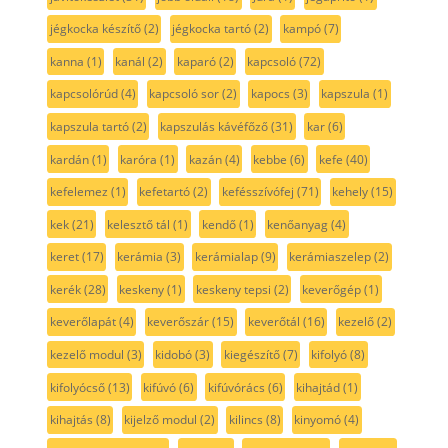
jégkocka készítő
(2)
jégkocka tartó
(2)
kampó
(7)
kanna
(1)
kanál
(2)
kaparó
(2)
kapcsoló
(72)
kapcsolórúd
(4)
kapcsoló sor
(2)
kapocs
(3)
kapszula
(1)
kapszula tartó
(2)
kapszulás kávéfőző
(31)
kar
(6)
kardán
(1)
karóra
(1)
kazán
(4)
kebbe
(6)
kefe
(40)
kefelemez
(1)
kefetartó
(2)
kefésszívófej
(71)
kehely
(15)
kek
(21)
kelesztő tál
(1)
kendő
(1)
kenőanyag
(4)
keret
(17)
kerámia
(3)
kerámialap
(9)
kerámiaszelep
(2)
kerék
(28)
keskeny
(1)
keskeny tepsi
(2)
keverőgép
(1)
keverőlapát
(4)
keverőszár
(15)
keverőtál
(16)
kezelő
(2)
kezelő modul
(3)
kidobó
(3)
kiegészítő
(7)
kifolyó
(8)
kifolyócső
(13)
kifúvó
(6)
kifúvórács
(6)
kihajtád
(1)
kihajtás
(8)
kijelző modul
(2)
kilincs
(8)
kinyomó
(4)