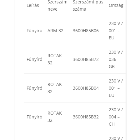
Szerszám
Szerszámtípus
Leírás
Ország
neve
száma
230 V /
Fűnyíró
ARM 32
3600H85B06
001 –
EU
230 V /
ROTAK
Fűnyíró
3600H85B72
036 –
32
GB
230 V /
ROTAK
Fűnyíró
3600H85B04
001 –
32
EU
230 V /
ROTAK
Fűnyíró
3600H85B32
004 –
32
CH
230 V /