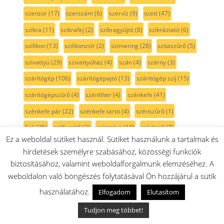
szenzor
(17)
szerszám
(6)
szervíz
(9)
szett
(47)
szikra
(11)
szikrafej
(2)
szikragyűjtó
(8)
szikráztató
(6)
szilikon
(13)
szilikonzsír
(2)
szimering
(28)
szitaszűrő
(5)
szivattyú
(29)
szivattyúház
(4)
szán
(4)
szárny
(3)
szárítógép
(106)
szárítógépajtó
(13)
szárítógép szíj
(15)
szárítógépszűrő
(4)
szénfilter
(4)
szénkefe
(41)
szénkefe pár
(22)
szénkefe tartó
(4)
szénszűrő
(1)
Szíj
(25)
szíjfeszítő
(3)
színtelen
(10)
szívócső
(7)
Ez a weboldal sütiket használ. Sütiket használunk a tartalmak és
szívófej
(92)
szórófej
(3)
szórókar
(9)
szögcsiszoló
(1)
hirdetések személyre szabásához, közösségi funkciók
szögfúró
(1)
szögpolírozó
(1)
szöszszedő
(3)
biztosításához, valamint weboldalforgalmunk elemzéséhez. A
weboldalon való böngészés folytatásával Ön hozzájárul a sütik
szöszszűrő
(5)
szürke
(36)
szűkítő
(2)
szűrő
(175)
használatához.
Elfogadom
Elutasítom
szűrőtartó
(6)
sárga
(3)
sín
(5)
sótartály
(7)
sötétkék
(3)
sövénynyíró
(1)
sütemény kinyomó
(3)
Tudjon meg többet!