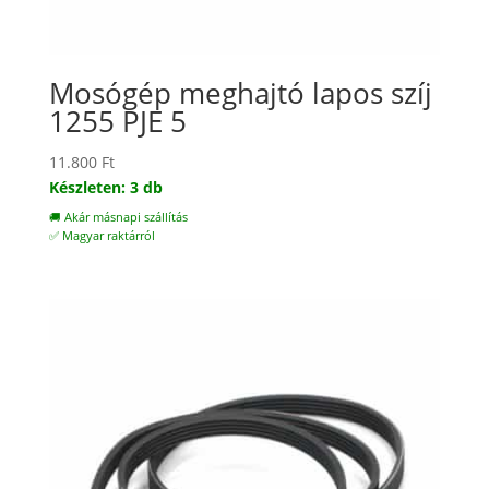
Mosógép meghajtó lapos szíj
1255 PJE 5
11.800
Ft
Készleten: 3 db
🚚 Akár másnapi szállítás
✅ Magyar raktárról