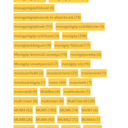
mosogatógépfűtőszál
(6)
mosogatógépkosarak és alkatrészeik
(74)
mosogatógépkosár
(51)
mosogatógép szűrőkészlet
(3)
mosogatógép szűrőszett
(3)
mosógép
(298)
mosógépablakgumi
(9)
mosógép fűtőszál
(17)
Mosógép leeresztő szivattyú
(10)
mosógépszelep
(2)
Mosógép szivattyúszűrő
(7)
mosógép szíj
(16)
mosószerfedél
(2)
mosószertartó
(25)
mosószárító
(5)
mosószárítógép
(1)
motor
(69)
motorkefe
(7)
motorvédő
(9)
MultiBox
(4)
multifunkciós
(1)
multi mixer
(6)
multimixer
(6)
MultiTalent8
(29)
MUM4
(92)
MUM5
(185)
MUM6
(14)
MUM7
(4)
MUM8
(26)
MUM9
(92)
MUMS2
(72)
MUMS4
(1)