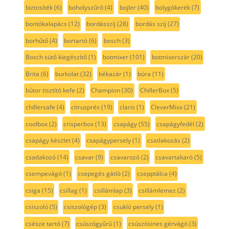
biztosíték
(6)
boholyszűrő
(4)
bojler
(40)
bolygókerék
(7)
bontókalapács
(12)
bordásszíj
(28)
bordás szíj
(27)
borhűtő
(4)
bortartó
(6)
bosch
(3)
Bosch sütő kiegészítő
(1)
botmixer
(101)
botmixerszár
(20)
Brita
(6)
burkolat
(32)
békazár
(1)
búra
(11)
bútor tisztító kefe
(2)
Champion
(30)
ChillerBox
(5)
chillersafe
(4)
citrusprés
(19)
claris
(1)
CleverMixx
(21)
coolbox
(2)
crisperbox
(13)
csapágy
(55)
csapágyfedél
(2)
csapágy készlet
(4)
csapágypersely
(1)
csatlakozás
(2)
csatlakozó
(14)
csavar
(9)
csavarozó
(2)
csavartakaró
(5)
csempevágó
(1)
csepegés gátló
(2)
csepptálca
(4)
csiga
(15)
csillag
(1)
csillámlap
(3)
csillámlemez
(2)
csiszoló
(5)
csiszológép
(3)
csukló persely
(1)
csésze tartó
(7)
csúszógyűrű
(1)
csúszósines gérvágó
(3)