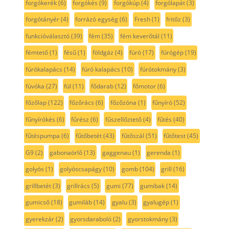
forgókerék
(6)
forgókés
(9)
forgókúp
(4)
forgólapát
(3)
forgótányér
(4)
forrázó egység
(6)
Fresh
(1)
fritőz
(3)
funkcióválasztó
(39)
fém
(35)
fém keverőtál
(11)
fémtető
(1)
fésű
(1)
földgáz
(4)
fúró
(17)
fúrógép
(19)
fúrókalapács
(14)
fúró kalapács
(10)
fúrótokmány
(3)
fúvóka
(27)
fül
(11)
fődarab
(12)
főmotor
(6)
főzőlap
(122)
főzőrács
(6)
főzőzóna
(1)
fűnyíró
(52)
fűnyírókés
(6)
fűrész
(6)
fűszellőztető
(4)
fűtés
(40)
fűtéspumpa
(6)
fűtőbetét
(43)
fűtőszál
(51)
fűtőtest
(45)
G9
(2)
gabonaörlő
(13)
gaggenau
(1)
gerenda
(1)
golyós
(1)
golyóscsapágy
(10)
gomb
(104)
grill
(16)
grillbetét
(3)
grillrács
(5)
gumi
(77)
gumibak
(14)
gumicső
(18)
gumiláb
(14)
gyalu
(3)
gyalugép
(1)
gyerekzár
(2)
gyorsdaraboló
(2)
gyorstokmány
(3)