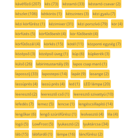
kávéfőző
(207)
kés
(73)
késtartó
(33)
késtartó csavar
(2)
készlet
(106)
kétkörös
(1)
kétszintes
(3)
kézi gyalu
(7)
kézi körfűrész
(1)
kézimixer
(31)
kézi porszívó
(79)
kör
(4)
körfütés
(5)
körfűtőbetét
(4)
kör fűtőbetét
(4)
körfűtőszál
(4)
körkés
(15)
kötél
(11)
központi egység
(7)
középső
(3)
középső üveg
(1)
kúp
(6)
kúpkerék
(3)
külső
(26)
labirintustartály
(9)
lapos csap maró
(1)
laposszíj
(33)
lapostepsi
(14)
lapát
(9)
lasange
(2)
lassúprés
(4)
lassú prés
(4)
led
(1)
LED lámpa
(20)
leeresztő
(2)
leeresztő cső
(1)
leeresztő szivattyú
(10)
lefedés
(7)
lemez
(5)
lencse
(1)
lengéscsillapító
(14)
lengőkar
(6)
lengő szúrófűrész
(1)
leolvasztó
(4)
lila
(4)
logó
(5)
LowFrost
(5)
lyukasztó
(2)
lyuktárcsa
(34)
láb
(15)
lábfürdő
(1)
lámpa
(16)
láncfűrész
(2)