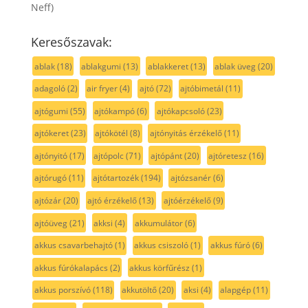
Neff)
Keresőszavak:
ablak
(18)
ablakgumi
(13)
ablakkeret
(13)
ablak üveg
(20)
adagoló
(2)
air fryer
(4)
ajtó
(72)
ajtóbimetál
(11)
ajtógumi
(55)
ajtókampó
(6)
ajtókapcsoló
(23)
ajtókeret
(23)
ajtókötél
(8)
ajtónyitás érzékelő
(11)
ajtónyitó
(17)
ajtópolc
(71)
ajtópánt
(20)
ajtóretesz
(16)
ajtórugó
(11)
ajtótartozék
(194)
ajtózsanér
(6)
ajtózár
(20)
ajtó érzékelő
(13)
ajtóérzékelő
(9)
ajtóüveg
(21)
akksi
(4)
akkumulátor
(6)
akkus csavarbehajtó
(1)
akkus csiszoló
(1)
akkus fúró
(6)
akkus fúrókalapács
(2)
akkus körfűrész
(1)
akkus porszívó
(118)
akkutöltő
(20)
aksi
(4)
alapgép
(11)