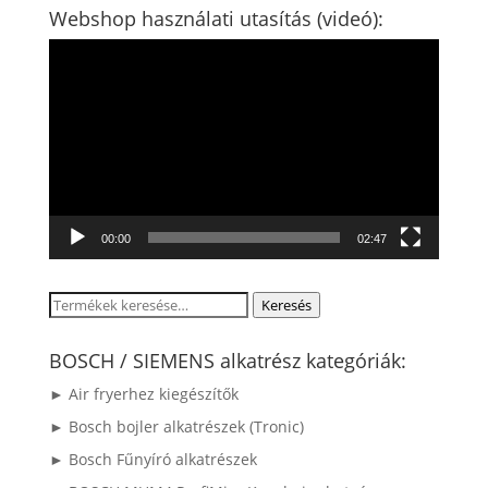
Webshop használati utasítás (videó):
Videólejátszó
00:00
02:47
Keresés
Keresés
a
következőre:
BOSCH / SIEMENS alkatrész kategóriák:
► Air fryerhez kiegészítők
► Bosch bojler alkatrészek (Tronic)
► Bosch Fűnyíró alkatrészek