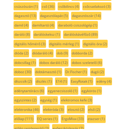
csúszószán
(1)
cső
(36)
csőbilincs
(4)
csőcsatlakozó
(3)
dagasztó
(13)
dagasztólapát
(5)
dagasztószár
(14)
damil
(4)
damiltartó
(4)
daraboló csiszológép
(1)
daráló
(8)
darálóskeksz
(1)
darálóskávéfőző
(89)
digitális hőmérő
(3)
digitális mérleg
(1)
digitális óra
(2)
dióda
(2)
diódaráló
(4)
dob
(9)
dobborda
(2)
dobcsillag
(1)
dobos daráló
(12)
dobos szeletelő
(6)
doboz
(30)
dobtámasztó
(1)
Dr.Fischer
(1)
dugó
(2)
díszcsík
(2)
díszléc
(1)
E14
(1)
EasyRotak
(1)
edény
(4)
edénytartórács
(6)
egyenecsiszoló
(1)
egykörös
(1)
egyszintes
(2)
egység
(1)
elektromos kefe
(3)
elektronika
(46)
elektróda
(3)
elosztó
(2)
első
(2)
előlap
(111)
EQ series
(1)
ErgoMixx
(33)
etazser
(1)
etilén semlegesítő
(3)
evőeszközkosár
(7)