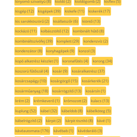
kinyomó szivattyú
(8)
kioldó
(2)
kioldógomb
(2)
kisflex
(5)
kisgép
(12)
kisgépek
(39)
kiskefe
(11)
kiskerék
(17)
kis sarokköszörű
(2)
kisállatszőr
(6)
kiöntő
(13)
kockázó
(11)
kolbásztöltő
(12)
kombinált hűtő
(8)
kombináltszívófej
(39)
komplett
(29)
kondenzvíz
(2)
kondenzátor
(8)
konyhagépek
(9)
konzol
(3)
kopó alkatrész készlet
(1)
koronafűtés
(4)
korong
(34)
koszorú fűtőszál
(4)
kosár
(9)
kosáralkatrész
(37)
kosárcsapágy
(10)
kosárgörgő
(15)
kosárkerék
(21)
kosárműanyag
(18)
kosárrögzítő
(13)
kosársín
(1)
krém
(2)
krémkeverő
(1)
krómozott
(2)
kulacs
(13)
kuplung
(52)
kábel
(32)
kábeldob
(8)
kábelköteg
(5)
kábelrögzítő
(2)
kárpit
(2)
kárpit tisztító
(8)
kávé
(1)
kávéautomata
(176)
kávébab
(1)
kávédaráló
(3)