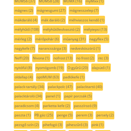
MUMS6
(37)
MUMS8
(28)
MUMX
(16)
myMixx
(1)
mágnes
(2)
mágnesgumi
(27)
mágnesszelep
(7)
mákdaráló
(4)
mák daráló
(2)
méhviaszos kendő
(1)
mélyhűtő
(108)
mélyhűtőleolvasztó
(2)
mélytepsi
(13)
mérleg
(2)
mérőpohár
(6)
műanyag
(31)
nagyflex
(5)
nagykefe
(7)
narancssárga
(3)
nedvesköszörű
(1)
Neff
(20)
Nivona
(1)
nofrost
(13)
no frost
(2)
ntc
(3)
nyitófül
(8)
nyomógomb
(19)
O-gyűrű
(20)
olajsütő
(1)
oldallap
(4)
optiMUM
(63)
padlókefe
(1)
palack-tartály
(34)
palackpolc
(47)
palacktartó
(40)
palacktároló
(34)
panel
(1)
papír porzsák
(5)
paradicsom
(4)
parketta kefe
(2)
passzírozó
(9)
paszta
(1)
PB gáz
(25)
penge
(5)
perem
(3)
persely
(2)
pezsgő szín
(2)
pihefogó
(3)
piheszűrő
(3)
pink
(1)