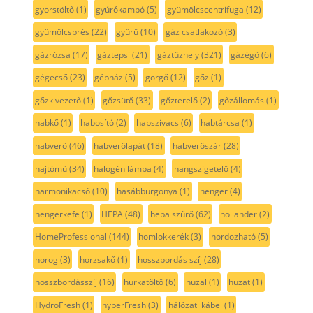
gyorstöltő
(1)
gyúrókampó
(5)
gyümölcscentrifuga
(12)
gyümölcsprés
(22)
gyűrű
(10)
gáz csatlakozó
(3)
gázrózsa
(17)
gáztepsi
(21)
gáztűzhely
(321)
gázégő
(6)
gégecső
(23)
gépház
(5)
görgő
(12)
gőz
(1)
gőzkivezető
(1)
gőzsütő
(33)
gőzterelő
(2)
gőzállomás
(1)
habkő
(1)
habosító
(2)
habszivacs
(6)
habtárcsa
(1)
habverő
(46)
habverőlapát
(18)
habverőszár
(28)
hajtómű
(34)
halogén lámpa
(4)
hangszigetelő
(4)
harmonikacső
(10)
hasábburgonya
(1)
henger
(4)
hengerkefe
(1)
HEPA
(48)
hepa szűrő
(62)
hollander
(2)
HomeProfessional
(144)
homlokkerék
(3)
hordozható
(5)
horog
(3)
horzsakő
(1)
hosszbordás szíj
(28)
hosszbordásszíj
(16)
hurkatöltő
(6)
huzal
(1)
huzat
(1)
HydroFresh
(1)
hyperFresh
(3)
hálózati kábel
(1)