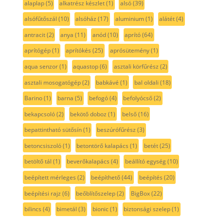
alaplap
(5)
alkatrész készlet
(1)
alsó
(39)
alsófűtőszál
(10)
alsóház
(17)
aluminium
(1)
alátét
(4)
antracit
(2)
anya
(11)
anód
(10)
aprító
(64)
aprítógép
(1)
aprítókés
(25)
aprósütemény
(1)
aqua senzor
(1)
aquastop
(6)
asztali körfűrész
(2)
asztali mosogatógép
(2)
babkávé
(1)
bal oldali
(18)
Barino
(1)
barna
(5)
befogó
(4)
befolyócső
(2)
bekapcsoló
(2)
bekötő doboz
(1)
belső
(16)
bepattintható sütősín
(1)
beszúrófűrész
(3)
betoncsiszoló
(1)
betontörő kalapács
(1)
betét
(25)
betöltő tál
(1)
beverőkalapács
(4)
beállító egység
(10)
beépített mérleges
(2)
beépíthető
(44)
beépítés
(20)
beépítési rajz
(6)
beőblítőszelep
(2)
BigBox
(22)
bilincs
(4)
bimetál
(3)
bionic
(1)
biztonsági szelep
(1)