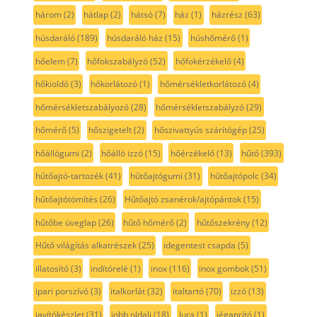
három
(2)
hátlap
(2)
hátsó
(7)
ház
(1)
házrész
(63)
húsdaráló
(189)
húsdaráló ház
(15)
húshőmérő
(1)
hőelem
(7)
hőfokszabályzó
(52)
hőfokérzékelő
(4)
hőkioldó
(3)
hőkorlátozó
(1)
hőmérsékletkorlátozó
(4)
hőmérsékletszabályozó
(28)
hőmérsékletszabályzó
(29)
hőmérő
(5)
hőszigetelt
(2)
hőszivattyús szárítógép
(25)
hőállógumi
(2)
hőálló izzó
(15)
hőérzékelő
(13)
hűtő
(393)
hűtőajtó-tartozék
(41)
hűtőajtógumi
(31)
hűtőajtópolc
(34)
hűtőajtótömítés
(26)
Hűtőajtó zsanérok/ajtópántok
(15)
hűtőbe üveglap
(26)
hűtő hőmérő
(2)
hűtőszekrény
(12)
Hűtő világítás alkatrészek
(25)
idegentest csapda
(5)
illatosító
(3)
indítórelé
(1)
inox
(116)
inox gombok
(51)
ipari porszívó
(3)
italkorlát
(32)
italtartó
(70)
izzó
(13)
javítókészlet
(31)
jobb oldali
(18)
Jura
(1)
jégaprító
(1)