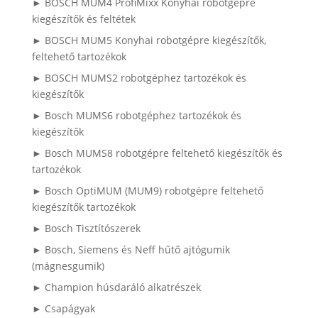
► BOSCH MUM4 ProfiMixx Konyhai robotgépre
kiegészítők és feltétek
► BOSCH MUM5 Konyhai robotgépre kiegészítők,
feltehető tartozékok
► BOSCH MUMS2 robotgéphez tartozékok és
kiegészítők
► Bosch MUMS6 robotgéphez tartozékok és
kiegészítők
► Bosch MUMS8 robotgépre feltehető kiegészítők és
tartozékok
► Bosch OptiMUM (MUM9) robotgépre feltehető
kiegészítők tartozékok
► Bosch Tisztítószerek
► Bosch, Siemens és Neff hűtő ajtógumik
(mágnesgumik)
► Champion húsdaráló alkatrészek
► Csapágyak