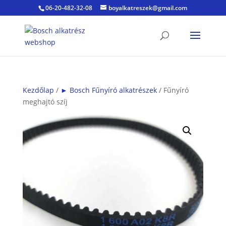
06-20-482-32-08
boyalkatreszek@gmail.com
Kezdőlap
/
► Bosch Fűnyíró alkatrészek
/ Fűnyíró
meghajtó szíj