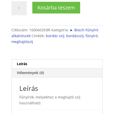
Fűnyíró
Kosárba teszem
meghajtó
szíj
mennyiség
Cikkszám:
1600A02K8R
Kategória:
► Bosch Fűnyíró
alkatrészek
Címkék:
bordás szíj
,
bordásszíj
,
fűnyíró
,
meghajtószíj
Leírás
Vélemények (0)
Leírás
Fűnyírók, melyekhez a meghajtó szíj
használható: