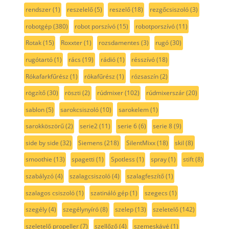
rendszer
(1)
reszelelő
(5)
reszelő
(18)
rezgőcsiszoló
(3)
robotgép
(380)
robot porszívó
(15)
robotporszívó
(11)
Rotak
(15)
Roxxter
(1)
rozsdamentes
(3)
rugó
(30)
rugótartó
(1)
rács
(19)
rádió
(1)
résszívó
(18)
Rókafarkfűrész
(1)
rókafűrész
(1)
rózsaszín
(2)
rögzítő
(30)
röszti
(2)
rúdmixer
(102)
rúdmixerszár
(20)
sablon
(5)
sarokcsiszoló
(10)
sarokelem
(1)
sarokköszörű
(2)
serie2
(11)
serie 6
(6)
serie 8
(9)
side by side
(32)
Siemens
(218)
SilentMixx
(18)
skil
(8)
smoothie
(13)
spagetti
(1)
Spotless
(1)
spray
(1)
stift
(8)
szabályzó
(4)
szalagcsiszoló
(4)
szalagfeszítő
(1)
szalagos csiszoló
(1)
szatináló gép
(1)
szegecs
(1)
szegély
(4)
szegélynyíró
(8)
szelep
(13)
szeletelő
(142)
szeletelő propeller
(7)
szellőző
(4)
szemeskávé
(1)