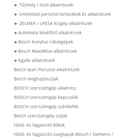
► Tűzhely / Sütő alkatrészek
► Unlimited porszívó tartozékok és alkatrészek
► ZELMER / UFESA Kisgép alkatrészek
►Automata kávéfőző alkatrészek
►Bosch Konyhai robotgépek
►Bosch MaxoMixx alkatrészek
►Egyéb alkatrészek
Bosch Ipari Porszívó alkatrészek
Bosch meghajtószíjak
BOSCH szerszámgép alkatrész
BOSCH szerszámgép kapcsolók
BOSCH szerszámgép szénkefék
Bosch szerszámgép szíjak
Hűtő- és fagyasztó fiókok
Hűtő- és fagyasztó üveglapok (Bosch / Siemens /