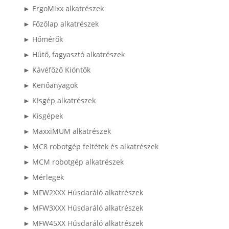
► ErgoMixx alkatrészek
► Főzőlap alkatrészek
► Hőmérők
► Hűtő, fagyasztó alkatrészek
► Kávéfőző Kiöntők
► Kenőanyagok
► Kisgép alkatrészek
► Kisgépek
► MaxxiMUM alkatrészek
► MC8 robotgép feltétek és alkatrészek
► MCM robotgép alkatrészek
► Mérlegek
► MFW2XXX Húsdaráló alkatrészek
► MFW3XXX Húsdaráló alkatrészek
► MFW45XX Húsdaráló alkatrészek