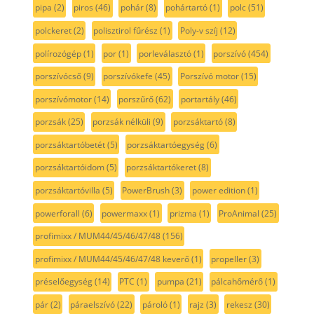
pipa
(2)
piros
(46)
pohár
(8)
pohártartó
(1)
polc
(51)
polckeret
(2)
polisztirol fűrész
(1)
Poly-v szíj
(12)
polírozógép
(1)
por
(1)
porleválasztó
(1)
porszívó
(454)
porszívócső
(9)
porszívókefe
(45)
Porszívó motor
(15)
porszívómotor
(14)
porszűrő
(62)
portartály
(46)
porzsák
(25)
porzsák nélküli
(9)
porzsáktartó
(8)
porzsáktartóbetét
(5)
porzsáktartóegység
(6)
porzsáktartóidom
(5)
porzsáktartókeret
(8)
porzsáktartóvilla
(5)
PowerBrush
(3)
power edition
(1)
powerforall
(6)
powermaxx
(1)
prizma
(1)
ProAnimal
(25)
profimixx / MUM44/45/46/47/48
(156)
profimixx / MUM44/45/46/47/48 keverő
(1)
propeller
(3)
préselőegység
(14)
PTC
(1)
pumpa
(21)
pálcahőmérő
(1)
pár
(2)
páraelszívó
(22)
pároló
(1)
rajz
(3)
rekesz
(30)