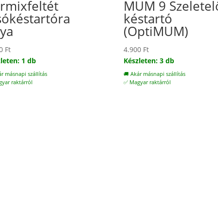
rmixfeltét
MUM 9 Szeletel
sókéstartóra
késtartó
ya
(OptiMUM)
00
Ft
4.900
Ft
leten: 1 db
Készleten: 3 db
ár másnapi szállítás
🚚 Akár másnapi szállítás
yar raktárról
✅ Magyar raktárról