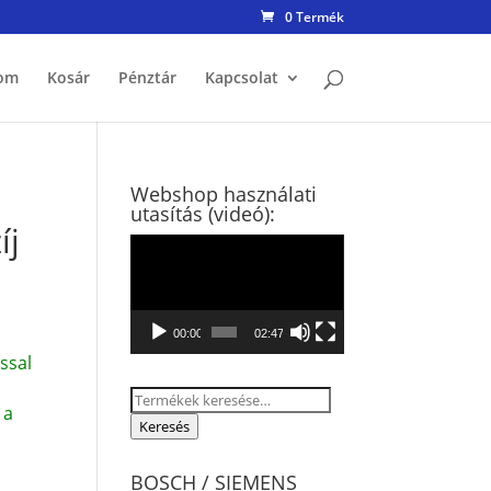
0 Termék
om
Kosár
Pénztár
Kapcsolat
Webshop használati
utasítás (videó):
íj
Videólejátszó
00:00
02:47
ssal
Keresés
 a
a
Keresés
következőre:
BOSCH / SIEMENS