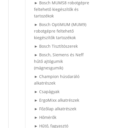
► Bosch MUMS8 robotgépre
feltehető kiegészítők és
tartozékok
► Bosch OptiMUM (MUM9)
robotgépre feltehető
kiegészítők tartozékok
► Bosch Tisztítószerek
► Bosch, Siemens és Neff
hűtő ajtógumik
(mágnesgumik)
► Champion húsdaráló
alkatrészek
► Csapágyak
► ErgoMixx alkatrészek
► Főzőlap alkatrészek
► Hőmérők
► Hűtő, fagyasztó