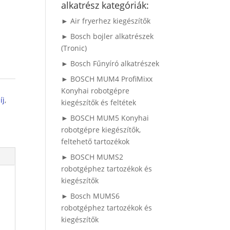
alkatrész kategóriák:
► Air fryerhez kiegészítők
► Bosch bojler alkatrészek
(Tronic)
► Bosch Fűnyíró alkatrészek
► BOSCH MUM4 ProfiMixx
Konyhai robotgépre
íj
,
kiegészítők és feltétek
► BOSCH MUM5 Konyhai
robotgépre kiegészítők,
feltehető tartozékok
► BOSCH MUMS2
robotgéphez tartozékok és
kiegészítők
► Bosch MUMS6
robotgéphez tartozékok és
kiegészítők