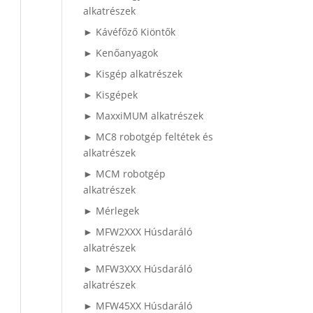
alkatrészek
► Kávéfőző Kiöntők
► Kenőanyagok
► Kisgép alkatrészek
► Kisgépek
► MaxxiMUM alkatrészek
► MC8 robotgép feltétek és
alkatrészek
► MCM robotgép
alkatrészek
► Mérlegek
► MFW2XXX Húsdaráló
alkatrészek
► MFW3XXX Húsdaráló
alkatrészek
► MFW45XX Húsdaráló