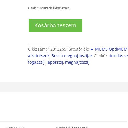
Csak 1 maradt készleten
MUM
Kosárba teszem
9
Meghajtó
fogasszíj
582
Cikkszám:
12013265
Kategóriák:
► MUM9 OptiMUM
3M
alkatrészek
,
Bosch meghajtószíjak
Címkék:
bordás sz
mennyiség
fogasszíj
,
laposszíj
,
meghajtószíj