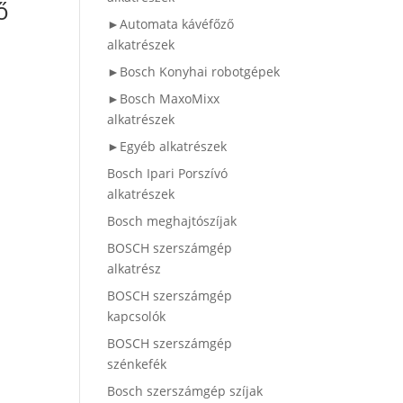
ő
►Automata kávéfőző
alkatrészek
►Bosch Konyhai robotgépek
►Bosch MaxoMixx
alkatrészek
►Egyéb alkatrészek
Bosch Ipari Porszívó
alkatrészek
Bosch meghajtószíjak
BOSCH szerszámgép
alkatrész
BOSCH szerszámgép
kapcsolók
BOSCH szerszámgép
szénkefék
Bosch szerszámgép szíjak