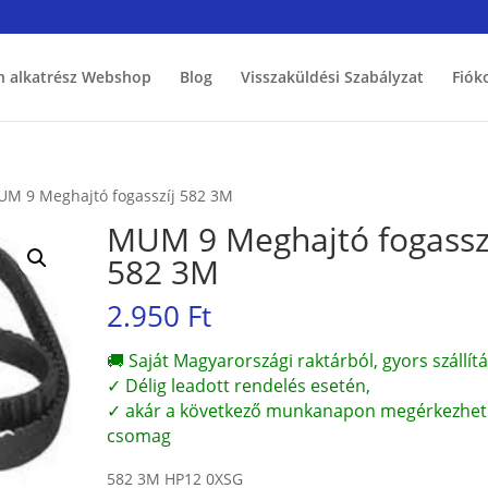
h alkatrész Webshop
Blog
Visszaküldési Szabályzat
Fiók
UM 9 Meghajtó fogasszíj 582 3M
MUM 9 Meghajtó fogassz
582 3M
2.950
Ft
🚚 Saját Magyarországi raktárból, gyors szállítá
✓ Délig leadott rendelés esetén,
✓ akár a következő munkanapon megérkezhet
csomag
582 3M HP12 0XSG