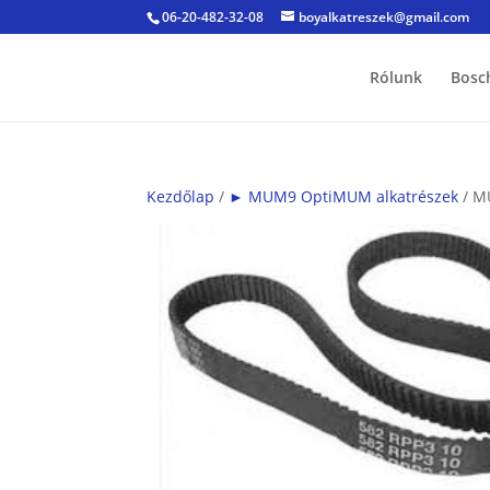
06-20-482-32-08
boyalkatreszek@gmail.com
Rólunk
Bosc
Kezdőlap
/
► MUM9 OptiMUM alkatrészek
/ M