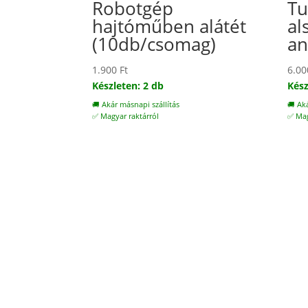
Robotgép
Tu
hajtóműben alátét
al
(10db/csomag)
an
1.900
Ft
6.0
Készleten: 2 db
Kész
🚚 Akár másnapi szállítás
🚚 Ak
✅ Magyar raktárról
✅ Mag