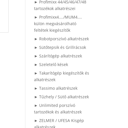
► Profimixx 44/45/46/47/48
tartozékok alkatrészei
► Profimixx4..../MUM4....
külön megvásárolható
feltétek kiegészítők
► Robotporszívó alkatrészek
► Sütőtepsik és Grillrácsok
► Szárítógép alkatrészek
► Szeletelő kések
► Takarítógép kiegészítők és
alkatrészek
► Tassimo alkatrészek
► Tűzhely / Sütő alkatrészek
► Unlimited porszívó
tartozékok és alkatrészek
► ZELMER / UFESA Kisgép
alkatrészek