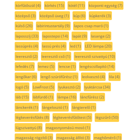
körfűtőszál
(4)
körkés
(15)
kötél
(11)
központi egység
(7)
középső
(3)
középső üveg
(1)
kúp
(6)
kúpkerék
(3)
külső
(26)
labirintustartály
(9)
lapos csap maró
(1)
laposszíj
(33)
lapostepsi
(14)
lapát
(9)
lasange
(2)
lassúprés
(4)
lassú prés
(4)
led
(1)
LED lámpa
(20)
leeresztő
(2)
leeresztő cső
(1)
leeresztő szivattyú
(10)
lefedés
(7)
lemez
(5)
lencse
(1)
lengéscsillapító
(14)
lengőkar
(6)
lengő szúrófűrész
(1)
leolvasztó
(4)
lila
(4)
logó
(5)
LowFrost
(5)
lyukasztó
(2)
lyuktárcsa
(34)
láb
(15)
lábfürdő
(1)
lámpa
(16)
láncfűrész
(2)
lánckerék
(1)
lángelosztó
(1)
lángterelő
(1)
légkeverésfűtés
(8)
légkeverésfűtőtest
(5)
légszűrő
(50)
lúgszivattyú
(8)
magasnyomású mosó
(1)
magasság rögzítő
(3)
magasság állító
(3)
maghőmérő
(1)