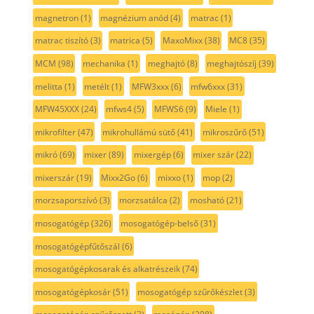
magnetron
(1)
magnézium anód
(4)
matrac
(1)
matrac tiszító
(3)
matrica
(5)
MaxoMixx
(38)
MC8
(35)
MCM
(98)
mechanika
(1)
meghajtó
(8)
meghajtószíj
(39)
melitta
(1)
metélt
(1)
MFW3xxx
(6)
mfw6xxx
(31)
MFW45XXX
(24)
mfws4
(5)
MFWS6
(9)
Miele
(1)
mikrofilter
(47)
mikrohullámú sütő
(41)
mikroszűrő
(51)
mikró
(69)
mixer
(89)
mixergép
(6)
mixer szár
(22)
mixerszár
(19)
Mixx2Go
(6)
mixxo
(1)
mop
(2)
morzsaporszívó
(3)
morzsatálca
(2)
mosható
(21)
mosogatógép
(326)
mosogatógép-belső
(31)
mosogatógépfűtőszál
(6)
mosogatógépkosarak és alkatrészeik
(74)
mosogatógépkosár
(51)
mosogatógép szűrőkészlet
(3)