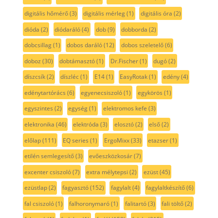
digitális hőmérő
(3)
digitális mérleg
(1)
digitális óra
(2)
dióda
(2)
diódaráló
(4)
dob
(9)
dobborda
(2)
dobcsillag
(1)
dobos daráló
(12)
dobos szeletelő
(6)
doboz
(30)
dobtámasztó
(1)
Dr.Fischer
(1)
dugó
(2)
díszcsík
(2)
díszléc
(1)
E14
(1)
EasyRotak
(1)
edény
(4)
edénytartórács
(6)
egyenecsiszoló
(1)
egykörös
(1)
egyszintes
(2)
egység
(1)
elektromos kefe
(3)
elektronika
(46)
elektróda
(3)
elosztó
(2)
első
(2)
előlap
(111)
EQ series
(1)
ErgoMixx
(33)
etazser
(1)
etilén semlegesítő
(3)
evőeszközkosár
(7)
excenter csiszoló
(7)
extra mélytepsi
(2)
ezüst
(45)
ezüstlap
(2)
fagyasztó
(152)
fagylalt
(4)
fagylaltkészítő
(6)
fal csiszoló
(1)
falhoronymaró
(1)
falitartó
(3)
fali töltő
(2)