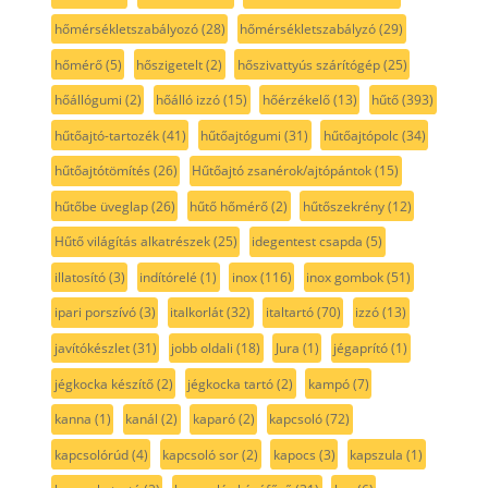
hőmérsékletszabályozó
(28)
hőmérsékletszabályzó
(29)
hőmérő
(5)
hőszigetelt
(2)
hőszivattyús szárítógép
(25)
hőállógumi
(2)
hőálló izzó
(15)
hőérzékelő
(13)
hűtő
(393)
hűtőajtó-tartozék
(41)
hűtőajtógumi
(31)
hűtőajtópolc
(34)
hűtőajtótömítés
(26)
Hűtőajtó zsanérok/ajtópántok
(15)
hűtőbe üveglap
(26)
hűtő hőmérő
(2)
hűtőszekrény
(12)
Hűtő világítás alkatrészek
(25)
idegentest csapda
(5)
illatosító
(3)
indítórelé
(1)
inox
(116)
inox gombok
(51)
ipari porszívó
(3)
italkorlát
(32)
italtartó
(70)
izzó
(13)
javítókészlet
(31)
jobb oldali
(18)
Jura
(1)
jégaprító
(1)
jégkocka készítő
(2)
jégkocka tartó
(2)
kampó
(7)
kanna
(1)
kanál
(2)
kaparó
(2)
kapcsoló
(72)
kapcsolórúd
(4)
kapcsoló sor
(2)
kapocs
(3)
kapszula
(1)