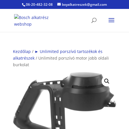
06-20-482-32-08
boyalkatreszek@gmail.com
Kezdőlap
/
► Unlimited porszívó tartozékok és
alkatrészek
/ Unlimited porszívó motor jobb oldali
burkolat