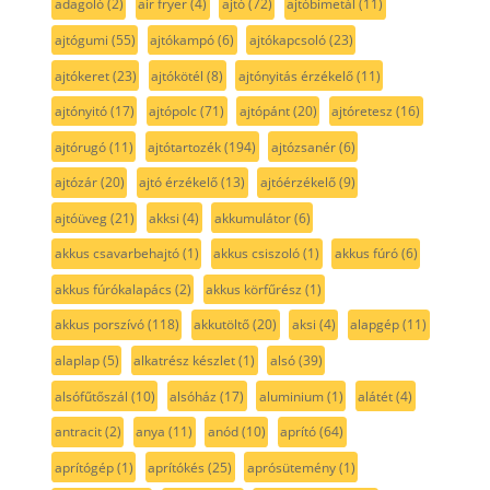
adagoló
(2)
air fryer
(4)
ajtó
(72)
ajtóbimetál
(11)
ajtógumi
(55)
ajtókampó
(6)
ajtókapcsoló
(23)
ajtókeret
(23)
ajtókötél
(8)
ajtónyitás érzékelő
(11)
ajtónyitó
(17)
ajtópolc
(71)
ajtópánt
(20)
ajtóretesz
(16)
ajtórugó
(11)
ajtótartozék
(194)
ajtózsanér
(6)
ajtózár
(20)
ajtó érzékelő
(13)
ajtóérzékelő
(9)
ajtóüveg
(21)
akksi
(4)
akkumulátor
(6)
akkus csavarbehajtó
(1)
akkus csiszoló
(1)
akkus fúró
(6)
akkus fúrókalapács
(2)
akkus körfűrész
(1)
akkus porszívó
(118)
akkutöltő
(20)
aksi
(4)
alapgép
(11)
alaplap
(5)
alkatrész készlet
(1)
alsó
(39)
alsófűtőszál
(10)
alsóház
(17)
aluminium
(1)
alátét
(4)
antracit
(2)
anya
(11)
anód
(10)
aprító
(64)
aprítógép
(1)
aprítókés
(25)
aprósütemény
(1)