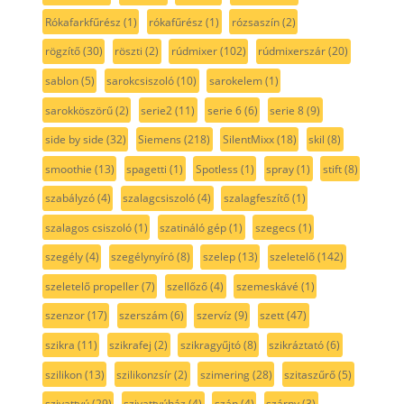
Rókafarkfűrész
(1)
rókafűrész
(1)
rózsaszín
(2)
rögzítő
(30)
röszti
(2)
rúdmixer
(102)
rúdmixerszár
(20)
sablon
(5)
sarokcsiszoló
(10)
sarokelem
(1)
sarokköszörű
(2)
serie2
(11)
serie 6
(6)
serie 8
(9)
side by side
(32)
Siemens
(218)
SilentMixx
(18)
skil
(8)
smoothie
(13)
spagetti
(1)
Spotless
(1)
spray
(1)
stift
(8)
szabályzó
(4)
szalagcsiszoló
(4)
szalagfeszítő
(1)
szalagos csiszoló
(1)
szatináló gép
(1)
szegecs
(1)
szegély
(4)
szegélynyíró
(8)
szelep
(13)
szeletelő
(142)
szeletelő propeller
(7)
szellőző
(4)
szemeskávé
(1)
szenzor
(17)
szerszám
(6)
szervíz
(9)
szett
(47)
szikra
(11)
szikrafej
(2)
szikragyűjtó
(8)
szikráztató
(6)
szilikon
(13)
szilikonzsír
(2)
szimering
(28)
szitaszűrő
(5)
szivattyú
(29)
szivattyúház
(4)
szán
(4)
szárny
(3)