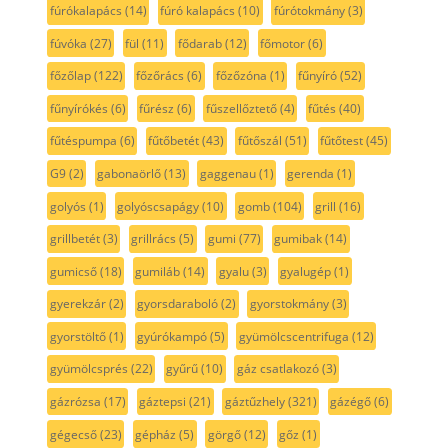
fúrókalapács
(14)
fúró kalapács
(10)
fúrótokmány
(3)
fúvóka
(27)
fül
(11)
fődarab
(12)
főmotor
(6)
főzőlap
(122)
főzőrács
(6)
főzőzóna
(1)
fűnyíró
(52)
fűnyírókés
(6)
fűrész
(6)
fűszellőztető
(4)
fűtés
(40)
fűtéspumpa
(6)
fűtőbetét
(43)
fűtőszál
(51)
fűtőtest
(45)
G9
(2)
gabonaörlő
(13)
gaggenau
(1)
gerenda
(1)
golyós
(1)
golyóscsapágy
(10)
gomb
(104)
grill
(16)
grillbetét
(3)
grillrács
(5)
gumi
(77)
gumibak
(14)
gumicső
(18)
gumiláb
(14)
gyalu
(3)
gyalugép
(1)
gyerekzár
(2)
gyorsdaraboló
(2)
gyorstokmány
(3)
gyorstöltő
(1)
gyúrókampó
(5)
gyümölcscentrifuga
(12)
gyümölcsprés
(22)
gyűrű
(10)
gáz csatlakozó
(3)
gázrózsa
(17)
gáztepsi
(21)
gáztűzhely
(321)
gázégő
(6)
gégecső
(23)
gépház
(5)
görgő
(12)
gőz
(1)