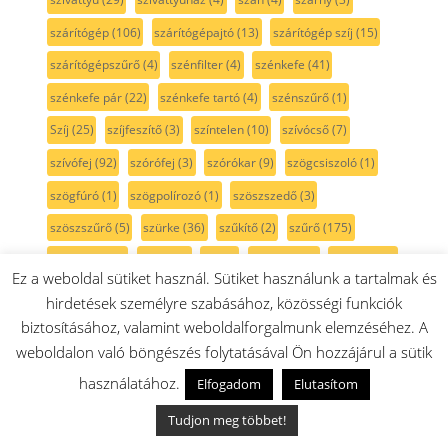
szárítógép
(106)
szárítógépajtó
(13)
szárítógép szíj
(15)
szárítógépszűrő
(4)
szénfilter
(4)
szénkefe
(41)
szénkefe pár
(22)
szénkefe tartó
(4)
szénszűrő
(1)
Szíj
(25)
szíjfeszítő
(3)
színtelen
(10)
szívócső
(7)
szívófej
(92)
szórófej
(3)
szórókar
(9)
szögcsiszoló
(1)
szögfúró
(1)
szögpolírozó
(1)
szöszszedő
(3)
szöszszűrő
(5)
szürke
(36)
szűkítő
(2)
szűrő
(175)
szűrőtartó
(6)
sárga
(3)
sín
(5)
sótartály
(7)
sötétkék
(3)
Ez a weboldal sütiket használ. Sütiket használunk a tartalmak és
sövénynyíró
(1)
sütemény kinyomó
(3)
hirdetések személyre szabásához, közösségi funkciók
sütési funkcióválasztó
(31)
sütő
(315)
sütőajtó
(35)
biztosításához, valamint weboldalforgalmunk elemzéséhez. A
weboldalon való böngészés folytatásával Ön hozzájárul a sütik
sütőajtó gumi
(5)
sütőajtó külső üveg
(17)
sütőbelső
(45)
használatához.
Elfogadom
Elutasítom
sütő forgókapcsoló
(22)
sütőfunkciókapcsoló
(20)
Tudjon meg többet!
sütő hőmérő
(1)
sütő izzó
(18)
sütőkapcsoló
(18)