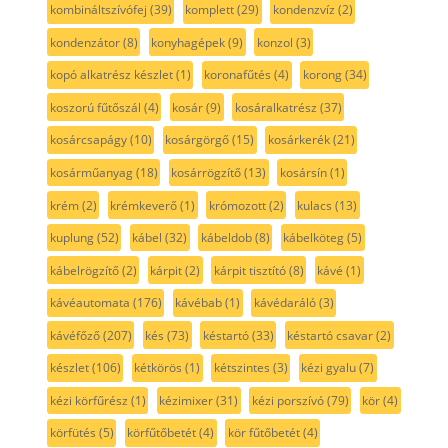
kombináltszívófej
(39)
komplett
(29)
kondenzvíz
(2)
kondenzátor
(8)
konyhagépek
(9)
konzol
(3)
kopó alkatrész készlet
(1)
koronafűtés
(4)
korong
(34)
koszorú fűtőszál
(4)
kosár
(9)
kosáralkatrész
(37)
kosárcsapágy
(10)
kosárgörgő
(15)
kosárkerék
(21)
kosárműanyag
(18)
kosárrögzítő
(13)
kosársín
(1)
krém
(2)
krémkeverő
(1)
krómozott
(2)
kulacs
(13)
kuplung
(52)
kábel
(32)
kábeldob
(8)
kábelköteg
(5)
kábelrögzítő
(2)
kárpit
(2)
kárpit tisztító
(8)
kávé
(1)
kávéautomata
(176)
kávébab
(1)
kávédaráló
(3)
kávéfőző
(207)
kés
(73)
késtartó
(33)
késtartó csavar
(2)
készlet
(106)
kétkörös
(1)
kétszintes
(3)
kézi gyalu
(7)
kézi körfűrész
(1)
kézimixer
(31)
kézi porszívó
(79)
kör
(4)
körfütés
(5)
körfűtőbetét
(4)
kör fűtőbetét
(4)