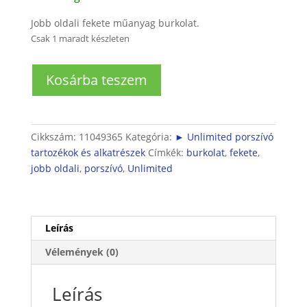
Jobb oldali fekete műanyag burkolat.
Csak 1 maradt készleten
Unlimited
Kosárba teszem
porszívó
motor
jobb
oldali
Cikkszám:
11049365
Kategória:
► Unlimited porszívó
burkolat
tartozékok és alkatrészek
Címkék:
burkolat
,
fekete
,
mennyiség
jobb oldali
,
porszívó
,
Unlimited
Leírás
Vélemények (0)
Leírás