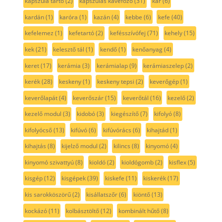
kapszula tartó
(2)
kapszulás kávéfőző
(31)
kar
(6)
kardán
(1)
karóra
(1)
kazán
(4)
kebbe
(6)
kefe
(40)
kefelemez
(1)
kefetartó
(2)
kefésszívófej
(71)
kehely
(15)
kek
(21)
kelesztő tál
(1)
kendő
(1)
kenőanyag
(4)
keret
(17)
kerámia
(3)
kerámialap
(9)
kerámiaszelep
(2)
kerék
(28)
keskeny
(1)
keskeny tepsi
(2)
keverőgép
(1)
keverőlapát
(4)
keverőszár
(15)
keverőtál
(16)
kezelő
(2)
kezelő modul
(3)
kidobó
(3)
kiegészítő
(7)
kifolyó
(8)
kifolyócső
(13)
kifúvó
(6)
kifúvórács
(6)
kihajtád
(1)
kihajtás
(8)
kijelző modul
(2)
kilincs
(8)
kinyomó
(4)
kinyomó szivattyú
(8)
kioldó
(2)
kioldógomb
(2)
kisflex
(5)
kisgép
(12)
kisgépek
(39)
kiskefe
(11)
kiskerék
(17)
kis sarokköszörű
(2)
kisállatszőr
(6)
kiöntő
(13)
kockázó
(11)
kolbásztöltő
(12)
kombinált hűtő
(8)