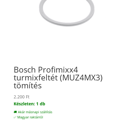
Bosch Profimixx4
turmixfeltét (MUZ4MX3)
tömítés
2.200
Ft
Készleten: 1 db
🚚 Akár másnapi szállítás
✅ Magyar raktárról