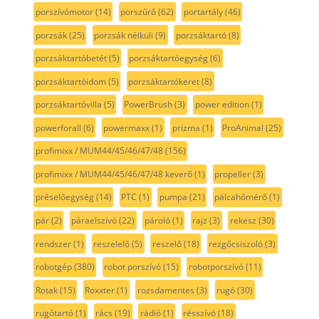
porszívómotor
(14)
porszűrő
(62)
portartály
(46)
porzsák
(25)
porzsák nélküli
(9)
porzsáktartó
(8)
porzsáktartóbetét
(5)
porzsáktartóegység
(6)
porzsáktartóidom
(5)
porzsáktartókeret
(8)
porzsáktartóvilla
(5)
PowerBrush
(3)
power edition
(1)
powerforall
(6)
powermaxx
(1)
prizma
(1)
ProAnimal
(25)
profimixx / MUM44/45/46/47/48
(156)
profimixx / MUM44/45/46/47/48 keverő
(1)
propeller
(3)
préselőegység
(14)
PTC
(1)
pumpa
(21)
pálcahőmérő
(1)
pár
(2)
páraelszívó
(22)
pároló
(1)
rajz
(3)
rekesz
(30)
rendszer
(1)
reszelelő
(5)
reszelő
(18)
rezgőcsiszoló
(3)
robotgép
(380)
robot porszívó
(15)
robotporszívó
(11)
Rotak
(15)
Roxxter
(1)
rozsdamentes
(3)
rugó
(30)
rugótartó
(1)
rács
(19)
rádió
(1)
résszívó
(18)