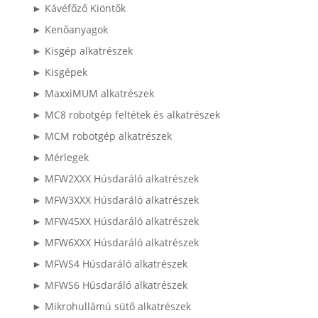
► Kávéfőző Kiöntők
► Kenőanyagok
► Kisgép alkatrészek
► Kisgépek
► MaxxiMUM alkatrészek
► MC8 robotgép feltétek és alkatrészek
► MCM robotgép alkatrészek
► Mérlegek
► MFW2XXX Húsdaráló alkatrészek
► MFW3XXX Húsdaráló alkatrészek
► MFW45XX Húsdaráló alkatrészek
► MFW6XXX Húsdaráló alkatrészek
► MFWS4 Húsdaráló alkatrészek
► MFWS6 Húsdaráló alkatrészek
► Mikrohullámú sütő alkatrészek