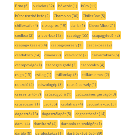
Brita
(6)
burkolat
(32)
békazár
(1)
búra
(11)
bútor tisztító kefe
(2)
Champion
(30)
ChillerBox
(5)
chillersafe
(4)
citrusprés
(19)
claris
(1)
CleverMixx
(21)
coolbox
(2)
crisperbox
(13)
csapágy
(55)
csapágyfedél
(2)
csapágy készlet
(4)
csapágypersely
(1)
csatlakozás
(2)
csatlakozó
(14)
csavar
(9)
csavarozó
(2)
csavartakaró
(5)
csempevágó
(1)
csepegés gátló
(2)
csepptálca
(4)
csiga
(15)
csillag
(1)
csillámlap
(3)
csillámlemez
(2)
csiszoló
(5)
csiszológép
(3)
csukló persely
(1)
csésze tartó
(7)
csúszógyűrű
(1)
csúszósines gérvágó
(3)
csúszószán
(1)
cső
(36)
csőbilincs
(4)
csőcsatlakozó
(3)
dagasztó
(13)
dagasztólapát
(5)
dagasztószár
(14)
damil
(4)
damiltartó
(4)
daraboló csiszológép
(1)
daráló
(8)
darálóskeksz
(1)
darálóskávéfőző
(89)