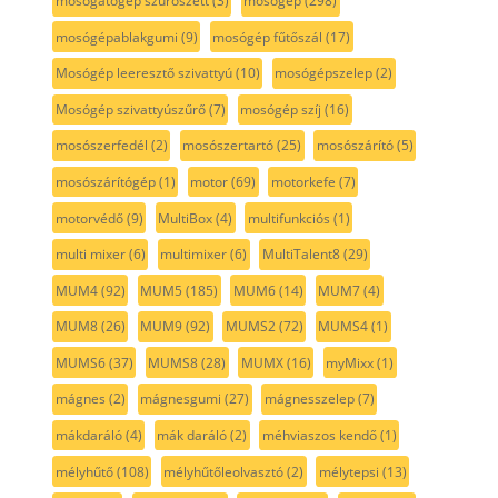
mosogatógép szűrőszett
(3)
mosógép
(298)
mosógépablakgumi
(9)
mosógép fűtőszál
(17)
Mosógép leeresztő szivattyú
(10)
mosógépszelep
(2)
Mosógép szivattyúszűrő
(7)
mosógép szíj
(16)
mosószerfedél
(2)
mosószertartó
(25)
mosószárító
(5)
mosószárítógép
(1)
motor
(69)
motorkefe
(7)
motorvédő
(9)
MultiBox
(4)
multifunkciós
(1)
multi mixer
(6)
multimixer
(6)
MultiTalent8
(29)
MUM4
(92)
MUM5
(185)
MUM6
(14)
MUM7
(4)
MUM8
(26)
MUM9
(92)
MUMS2
(72)
MUMS4
(1)
MUMS6
(37)
MUMS8
(28)
MUMX
(16)
myMixx
(1)
mágnes
(2)
mágnesgumi
(27)
mágnesszelep
(7)
mákdaráló
(4)
mák daráló
(2)
méhviaszos kendő
(1)
mélyhűtő
(108)
mélyhűtőleolvasztó
(2)
mélytepsi
(13)