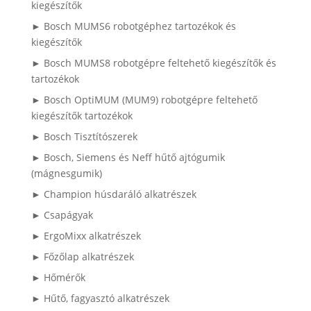
kiegészítők
► Bosch MUMS6 robotgéphez tartozékok és
kiegészítők
► Bosch MUMS8 robotgépre feltehető kiegészítők és
tartozékok
► Bosch OptiMUM (MUM9) robotgépre feltehető
kiegészítők tartozékok
► Bosch Tisztítószerek
► Bosch, Siemens és Neff hűtő ajtógumik
(mágnesgumik)
► Champion húsdaráló alkatrészek
► Csapágyak
► ErgoMixx alkatrészek
► Főzőlap alkatrészek
► Hőmérők
► Hűtő, fagyasztó alkatrészek