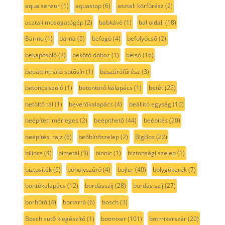
aqua senzor
(1)
aquastop
(6)
asztali körfűrész
(2)
asztali mosogatógép
(2)
babkávé
(1)
bal oldali
(18)
Barino
(1)
barna
(5)
befogó
(4)
befolyócső
(2)
bekapcsoló
(2)
bekötő doboz
(1)
belső
(16)
bepattintható sütősín
(1)
beszúrófűrész
(3)
betoncsiszoló
(1)
betontörő kalapács
(1)
betét
(25)
betöltő tál
(1)
beverőkalapács
(4)
beállító egység
(10)
beépített mérleges
(2)
beépíthető
(44)
beépítés
(20)
beépítési rajz
(6)
beőblítőszelep
(2)
BigBox
(22)
bilincs
(4)
bimetál
(3)
bionic
(1)
biztonsági szelep
(1)
biztosíték
(6)
boholyszűrő
(4)
bojler
(40)
bolygókerék
(7)
bontókalapács
(12)
bordásszíj
(28)
bordás szíj
(27)
borhűtő
(4)
bortartó
(6)
bosch
(3)
Bosch sütő kiegészítő
(1)
botmixer
(101)
botmixerszár
(20)