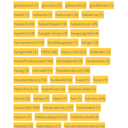
gőzkivezető
(1)
gőzsütő
(33)
gőzterelő
(2)
gőzállomás
(1)
habkő
(1)
habosító
(2)
habszivacs
(6)
habtárcsa
(1)
habverő
(46)
habverőlapát
(18)
habverőszár
(28)
hajtómű
(34)
halogén lámpa
(4)
hangszigetelő
(4)
harmonikacső
(10)
hasábburgonya
(1)
henger
(4)
hengerkefe
(1)
HEPA
(48)
hepa szűrő
(62)
hollander
(2)
HomeProfessional
(144)
homlokkerék
(3)
hordozható
(5)
horog
(3)
horzsakő
(1)
hosszbordás szíj
(28)
hosszbordásszíj
(16)
hurkatöltő
(6)
huzal
(1)
huzat
(1)
HydroFresh
(1)
hyperFresh
(3)
hálózati kábel
(1)
három
(2)
hátlap
(2)
hátsó
(7)
ház
(1)
házrész
(63)
húsdaráló
(189)
húsdaráló ház
(15)
húshőmérő
(1)
hőelem
(7)
hőfokszabályzó
(52)
hőfokérzékelő
(4)
hőkioldó
(3)
hőkorlátozó
(1)
hőmérsékletkorlátozó
(4)