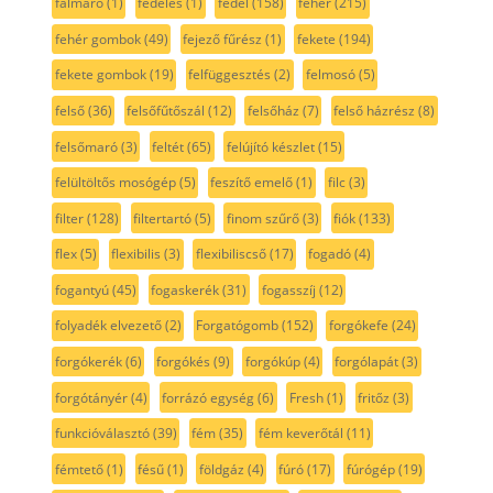
falmaró
(1)
fedeles
(1)
fedél
(158)
fehér
(215)
fehér gombok
(49)
fejező fűrész
(1)
fekete
(194)
fekete gombok
(19)
felfüggesztés
(2)
felmosó
(5)
felső
(36)
felsőfűtőszál
(12)
felsőház
(7)
felső házrész
(8)
felsőmaró
(3)
feltét
(65)
felújító készlet
(15)
felültöltős mosógép
(5)
feszítő emelő
(1)
filc
(3)
filter
(128)
filtertartó
(5)
finom szűrő
(3)
fiók
(133)
flex
(5)
flexibilis
(3)
flexibiliscső
(17)
fogadó
(4)
fogantyú
(45)
fogaskerék
(31)
fogasszíj
(12)
folyadék elvezető
(2)
Forgatógomb
(152)
forgókefe
(24)
forgókerék
(6)
forgókés
(9)
forgókúp
(4)
forgólapát
(3)
forgótányér
(4)
forrázó egység
(6)
Fresh
(1)
fritőz
(3)
funkcióválasztó
(39)
fém
(35)
fém keverőtál
(11)
fémtető
(1)
fésű
(1)
földgáz
(4)
fúró
(17)
fúrógép
(19)