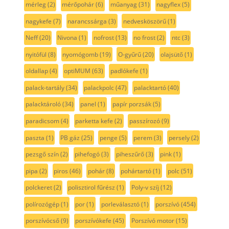
mérleg
(2)
mérőpohár
(6)
műanyag
(31)
nagyflex
(5)
nagykefe
(7)
narancssárga
(3)
nedvesköszörű
(1)
Neff
(20)
Nivona
(1)
nofrost
(13)
no frost
(2)
ntc
(3)
nyitófül
(8)
nyomógomb
(19)
O-gyűrű
(20)
olajsütő
(1)
oldallap
(4)
optiMUM
(63)
padlókefe
(1)
palack-tartály
(34)
palackpolc
(47)
palacktartó
(40)
palacktároló
(34)
panel
(1)
papír porzsák
(5)
paradicsom
(4)
parketta kefe
(2)
passzírozó
(9)
paszta
(1)
PB gáz
(25)
penge
(5)
perem
(3)
persely
(2)
pezsgő szín
(2)
pihefogó
(3)
piheszűrő
(3)
pink
(1)
pipa
(2)
piros
(46)
pohár
(8)
pohártartó
(1)
polc
(51)
polckeret
(2)
polisztirol fűrész
(1)
Poly-v szíj
(12)
polírozógép
(1)
por
(1)
porleválasztó
(1)
porszívó
(454)
porszívócső
(9)
porszívókefe
(45)
Porszívó motor
(15)