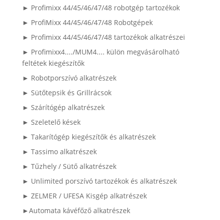
► Profimixx 44/45/46/47/48 robotgép tartozékok
► ProfiMixx 44/45/46/47/48 Robotgépek
► Profimixx 44/45/46/47/48 tartozékok alkatrészei
► Profimixx4..../MUM4.... külön megvásárolható
feltétek kiegészítők
► Robotporszívó alkatrészek
► Sütőtepsik és Grillrácsok
► Szárítógép alkatrészek
► Szeletelő kések
► Takarítógép kiegészítők és alkatrészek
► Tassimo alkatrészek
► Tűzhely / Sütő alkatrészek
► Unlimited porszívó tartozékok és alkatrészek
► ZELMER / UFESA Kisgép alkatrészek
►Automata kávéfőző alkatrészek