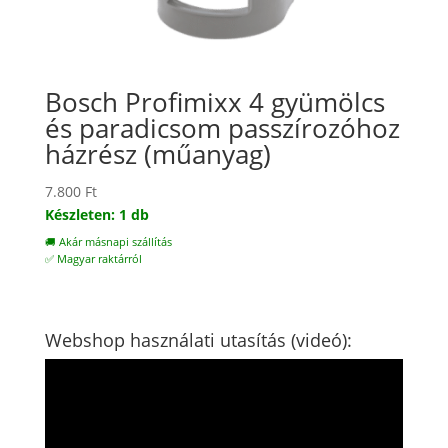
Bosch Profimixx 4 gyümölcs
és paradicsom passzírozóhoz
házrész (műanyag)
7.800
Ft
Készleten: 1 db
🚚 Akár másnapi szállítás
✅ Magyar raktárról
Webshop használati utasítás (videó):
Videólejátszó