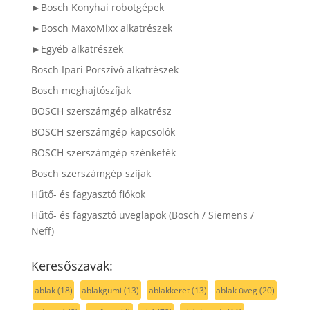
►Bosch Konyhai robotgépek
►Bosch MaxoMixx alkatrészek
►Egyéb alkatrészek
Bosch Ipari Porszívó alkatrészek
Bosch meghajtószíjak
BOSCH szerszámgép alkatrész
BOSCH szerszámgép kapcsolók
BOSCH szerszámgép szénkefék
Bosch szerszámgép szíjak
Hűtő- és fagyasztó fiókok
Hűtő- és fagyasztó üveglapok (Bosch / Siemens /
Neff)
Keresőszavak:
ablak
(18)
ablakgumi
(13)
ablakkeret
(13)
ablak üveg
(20)