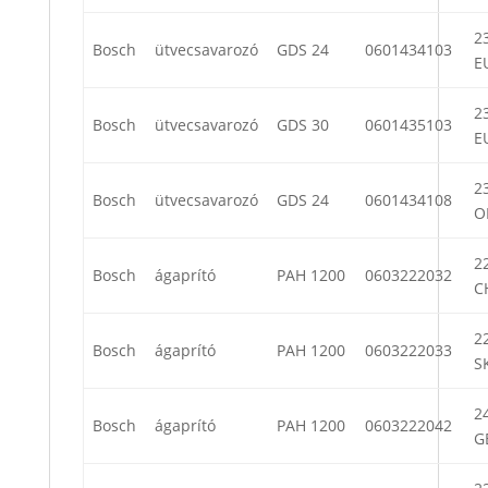
23
Bosch
ütvecsavarozó
GDS 24
0601434103
E
23
Bosch
ütvecsavarozó
GDS 30
0601435103
E
23
Bosch
ütvecsavarozó
GDS 24
0601434108
O
22
Bosch
ágaprító
PAH 1200
0603222032
C
22
Bosch
ágaprító
PAH 1200
0603222033
S
24
Bosch
ágaprító
PAH 1200
0603222042
G