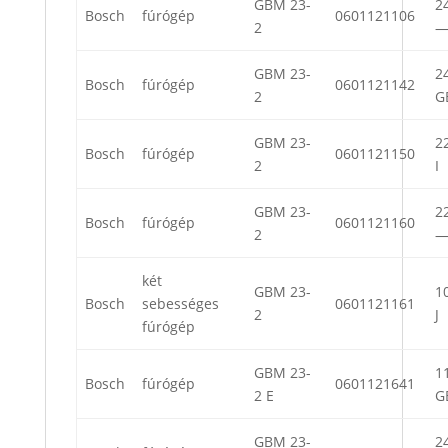
GBM 23-
24
Bosch
fúrógép
0601121106
2
GBM 23-
24
Bosch
fúrógép
0601121142
2
G
GBM 23-
22
Bosch
fúrógép
0601121150
2
I
GBM 23-
22
Bosch
fúrógép
0601121160
2
két
GBM 23-
10
Bosch
sebességes
0601121161
2
J
fúrógép
GBM 23-
11
Bosch
fúrógép
0601121641
2 E
G
GBM 23-
24