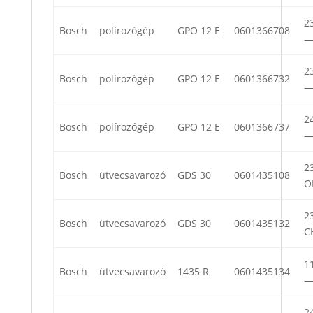
23
Bosch
polírozógép
GPO 12 E
0601366708
23
Bosch
polírozógép
GPO 12 E
0601366732
24
Bosch
polírozógép
GPO 12 E
0601366737
23
Bosch
ütvecsavarozó
GDS 30
0601435108
O
23
Bosch
ütvecsavarozó
GDS 30
0601435132
C
11
Bosch
ütvecsavarozó
1435 R
0601435134
24