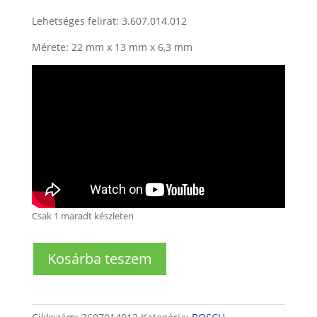
Lehetséges felirat: 3.607.014.012
Mérete: 22 mm x 13 mm x 6,3 mm
Csak 1 maradt készleten
Bosch
Kosárba teszem
fúrógéphez
és
lyukcsiszolóhoz
szénkefe