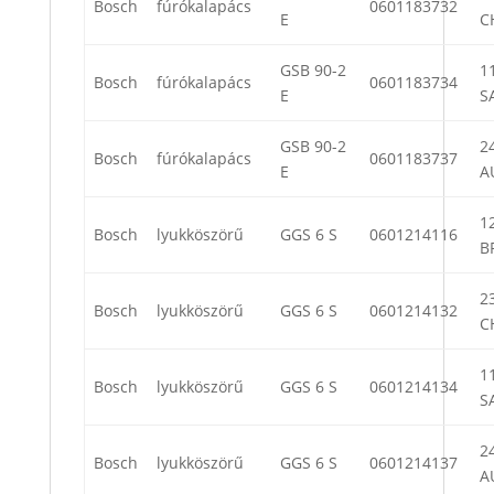
Bosch
fúrókalapács
0601183732
E
C
GSB 90-2
11
Bosch
fúrókalapács
0601183734
E
S
GSB 90-2
24
Bosch
fúrókalapács
0601183737
E
A
12
Bosch
lyukköszörű
GGS 6 S
0601214116
B
23
Bosch
lyukköszörű
GGS 6 S
0601214132
C
11
Bosch
lyukköszörű
GGS 6 S
0601214134
S
24
Bosch
lyukköszörű
GGS 6 S
0601214137
A