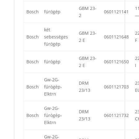
GBM 23-
11
Bosch
fúrógép
0601121141
2
két
GBM 23-
22
Bosch
sebességes
0601121648
2 E
F
fúrógép
GBM 23-
22
Bosch
fúrógép
0601121650
2 E
I
Gw-2G-
DRM
23
Bosch
fúrógép-
0601121703
23/13
E
Elktrn
Gw-2G-
DRM
23
Bosch
fúrógép-
0601121732
23/13
C
Elktrn
Gw-2G-