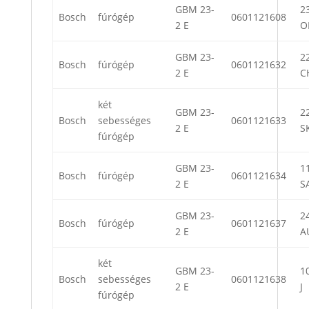
GBM 23-
23
Bosch
fúrógép
0601121608
2 E
O
GBM 23-
22
Bosch
fúrógép
0601121632
2 E
C
két
GBM 23-
22
Bosch
sebességes
0601121633
2 E
S
fúrógép
GBM 23-
11
Bosch
fúrógép
0601121634
2 E
S
GBM 23-
24
Bosch
fúrógép
0601121637
2 E
A
két
GBM 23-
10
Bosch
sebességes
0601121638
2 E
J
fúrógép