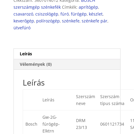
Cikkszám:
3607014012
Kategória:
BOSCH
készlet
szerszámgép szénkefék
Címkék:
aprítógép
,
mennyiség
csavarozó
,
csiszológép
,
fúró
,
fúrógép
,
készlet
,
keverőgép
,
polírozógép
,
szénkefe
,
szénkefe pár
,
ütvefúró
Leírás
Vélemények (0)
Leírás
Szerszám
Szerszám
Leírás
O
neve
típus száma
Gw-2G-
DRM
11
Bosch
fúrógép-
0601121734
23/13
S
Elktrn