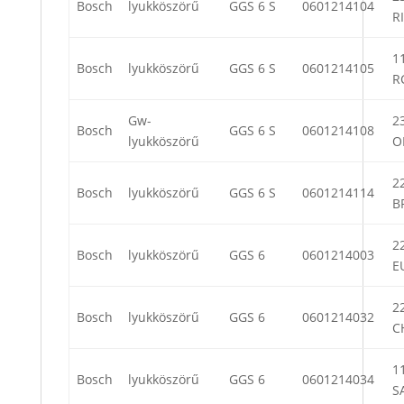
Bosch
lyukköszörű
GGS 6 S
0601214104
RI
11
Bosch
lyukköszörű
GGS 6 S
0601214105
R
Gw-
23
Bosch
GGS 6 S
0601214108
lyukköszörű
O
22
Bosch
lyukköszörű
GGS 6 S
0601214114
B
22
Bosch
lyukköszörű
GGS 6
0601214003
E
22
Bosch
lyukköszörű
GGS 6
0601214032
C
11
Bosch
lyukköszörű
GGS 6
0601214034
S