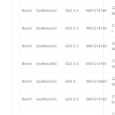
22
Bosch
lyukköszörű
GGS 6 S
0601214140
R
23
Bosch
lyukköszörű
GGS 6 S
0601214150
I
22
Bosch
lyukköszörű
GGS 6 S
0601214160
R
23
Bosch
lyukköszörű
GGS 6 S
0601214165
S
22
Bosch
lyukköszörű
GGS 6
0601214065
S
23
Bosch
lyukköszörű
GGS 6 S
0601214103
E
23