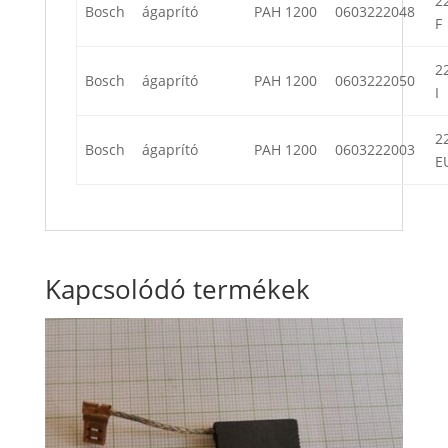
22
Bosch
ágaprító
PAH 1200
0603222048
F
22
Bosch
ágaprító
PAH 1200
0603222050
I
22
Bosch
ágaprító
PAH 1200
0603222003
E
Kapcsolódó termékek