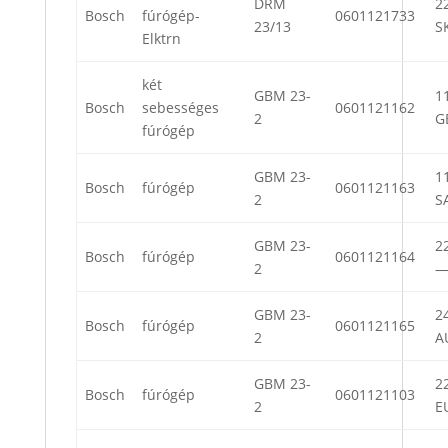
DRM
22
Bosch
fúrógép-
0601121733
23/13
S
Elktrn
két
GBM 23-
11
Bosch
sebességes
0601121162
2
G
fúrógép
GBM 23-
11
Bosch
fúrógép
0601121163
2
S
GBM 23-
22
Bosch
fúrógép
0601121164
2
GBM 23-
24
Bosch
fúrógép
0601121165
2
A
GBM 23-
22
Bosch
fúrógép
0601121103
2
E