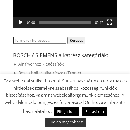
00:00
02:47
Keresés
Keresés
a
következőre:
BOSCH / SIEMENS alkatrész kategóriák:
► Air fryerhez kiegészítők
► Bosch bojler alkatrészek (Tronic)
Ez a weboldal sütiket használ. Sütiket használunk a tartalmak és
► Bosch Fűnyíró alkatrészek
hirdetések személyre szabásához, közösségi funkciók
► BOSCH MUM4 ProfiMixx Konyhai robotgépre
biztosításához, valamint weboldalforgalmunk elemzéséhez. A
kiegészítők és feltétek
weboldalon való böngészés folytatásával Ön hozzájárul a sütik
► BOSCH MUM5 Konyhai robotgépre kiegészítők,
használatához.
Elfogadom
Elutasítom
feltehető tartozékok
► BOSCH MUMS2 robotgéphez tartozékok és
Tudjon meg többet!
kiegészítők