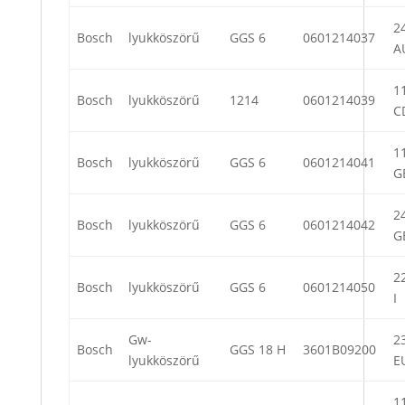
24
Bosch
lyukköszörű
GGS 6
0601214037
A
11
Bosch
lyukköszörű
1214
0601214039
C
11
Bosch
lyukköszörű
GGS 6
0601214041
G
24
Bosch
lyukköszörű
GGS 6
0601214042
G
22
Bosch
lyukköszörű
GGS 6
0601214050
I
Gw-
23
Bosch
GGS 18 H
3601B09200
lyukköszörű
E
11