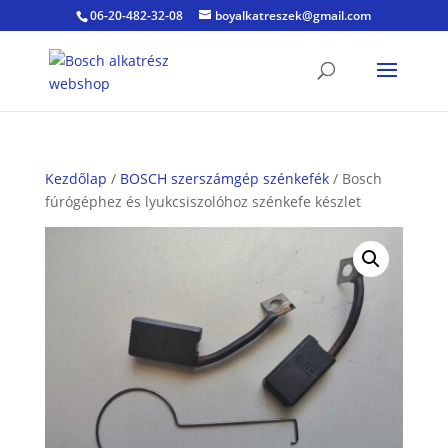
06-20-482-32-08
boyalkatreszek@gmail.com
Kezdőlap
/
BOSCH szerszámgép szénkefék
/ Bosch
fúrógéphez és lyukcsiszolóhoz szénkefe készlet