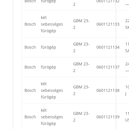
Bosch
fúrógép
0601121132
2
két
GBM 23-
22
Bosch
sebességes
0601121133
2
S
fúrógép
GBM 23-
11
Bosch
fúrógép
0601121134
2
S
GBM 23-
24
Bosch
fúrógép
0601121137
2
két
GBM 23-
10
Bosch
sebességes
0601121138
2
J
fúrógép
két
GBM 23-
11
Bosch
sebességes
0601121139
2
U
fúrógép