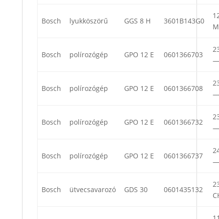
12
Bosch
lyukköszörű
GGS 8 H
3601B143G0
M
23
Bosch
polírozógép
GPO 12 E
0601366703
23
Bosch
polírozógép
GPO 12 E
0601366708
23
Bosch
polírozógép
GPO 12 E
0601366732
24
Bosch
polírozógép
GPO 12 E
0601366737
23
Bosch
ütvecsavarozó
GDS 30
0601435132
C
11