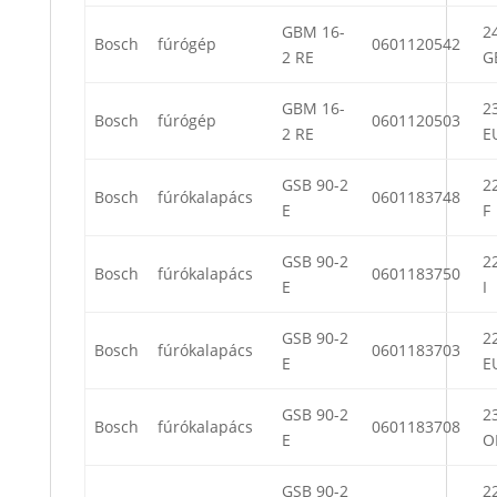
GBM 16-
24
Bosch
fúrógép
0601120542
2 RE
G
GBM 16-
23
Bosch
fúrógép
0601120503
2 RE
E
GSB 90-2
22
Bosch
fúrókalapács
0601183748
E
F
GSB 90-2
22
Bosch
fúrókalapács
0601183750
E
I
GSB 90-2
22
Bosch
fúrókalapács
0601183703
E
E
GSB 90-2
23
Bosch
fúrókalapács
0601183708
E
O
GSB 90-2
22