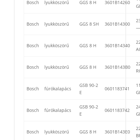
Bosch
lyukköszörű
GGS 8 H
3601B14260
G
23
Bosch
lyukköszörű
GGS 8 SH
3601B14300
22
Bosch
lyukköszörű
GGS 8 H
3601B14340
A
22
Bosch
lyukköszörű
GGS 8 H
3601B143B0
R
GSB 90-2
11
Bosch
fúrókalapács
0601183741
E
G
GSB 90-2
24
Bosch
fúrókalapács
0601183742
E
G
22
Bosch
lyukköszörű
GGS 8 H
3601B143E0
B