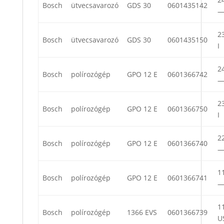
Bosch
ütvecsavarozó
GDS 30
0601435142
23
Bosch
ütvecsavarozó
GDS 30
0601435150
I
24
Bosch
polírozógép
GPO 12 E
0601366742
23
Bosch
polírozógép
GPO 12 E
0601366750
I
22
Bosch
polírozógép
GPO 12 E
0601366740
11
Bosch
polírozógép
GPO 12 E
0601366741
11
Bosch
polírozógép
1366 EVS
0601366739
U