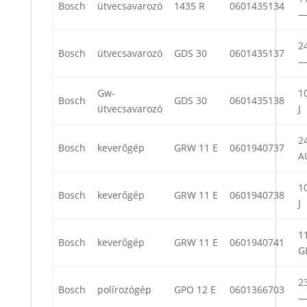
Bosch
ütvecsavarozó
1435 R
0601435134
24
Bosch
ütvecsavarozó
GDS 30
0601435137
Gw-
10
Bosch
GDS 30
0601435138
ütvecsavarozó
J
24
Bosch
keverőgép
GRW 11 E
0601940737
A
10
Bosch
keverőgép
GRW 11 E
0601940738
J
11
Bosch
keverőgép
GRW 11 E
0601940741
G
23
Bosch
polírozógép
GPO 12 E
0601366703