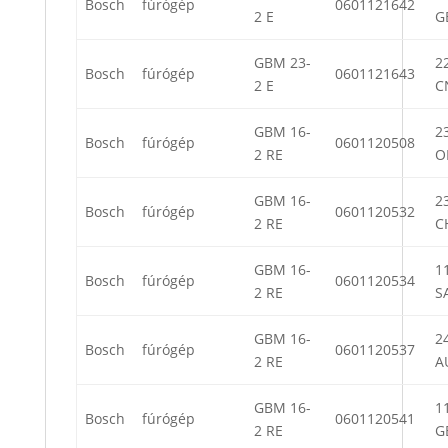
Bosch
fúrógép
0601121642
2 E
G
GBM 23-
22
Bosch
fúrógép
0601121643
2 E
C
GBM 16-
23
Bosch
fúrógép
0601120508
2 RE
O
GBM 16-
23
Bosch
fúrógép
0601120532
2 RE
C
GBM 16-
11
Bosch
fúrógép
0601120534
2 RE
S
GBM 16-
24
Bosch
fúrógép
0601120537
2 RE
A
GBM 16-
11
Bosch
fúrógép
0601120541
2 RE
G