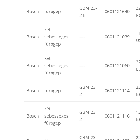
GBM 23-
22
Bosch
fúrógép
0601121640
2 E
R
két
11
Bosch
sebességes
—-
0601121039
U
fúrógép
két
22
Bosch
sebességes
—-
0601121060
E
fúrógép
GBM 23-
22
Bosch
fúrógép
0601121114
2
B
két
GBM 23-
12
Bosch
sebességes
0601121116
2
B
fúrógép
GBM 23-
22