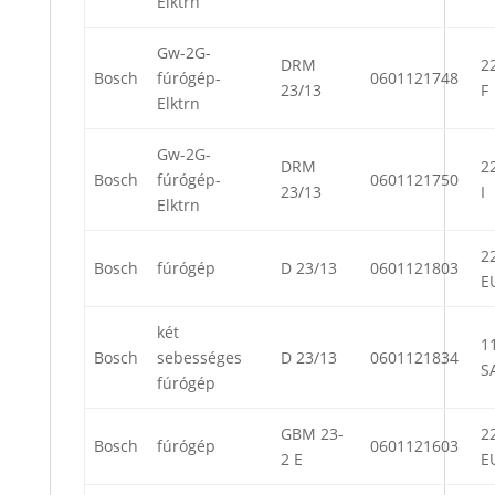
Elktrn
Gw-2G-
DRM
22
Bosch
fúrógép-
0601121748
23/13
F
Elktrn
Gw-2G-
DRM
22
Bosch
fúrógép-
0601121750
23/13
I
Elktrn
22
Bosch
fúrógép
D 23/13
0601121803
E
két
11
Bosch
sebességes
D 23/13
0601121834
S
fúrógép
GBM 23-
22
Bosch
fúrógép
0601121603
2 E
E