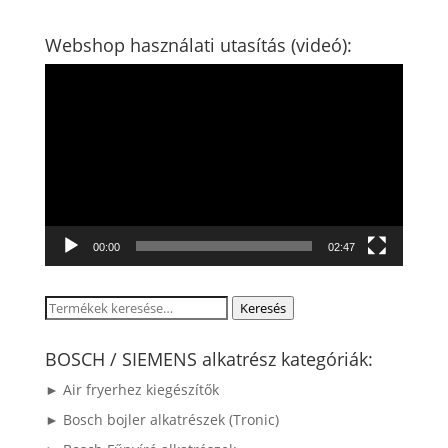
Webshop használati utasítás (videó):
Videólejátszó
00:00
02:47
Keresés
Keresés
a
következőre:
BOSCH / SIEMENS alkatrész kategóriák:
► Air fryerhez kiegészítők
► Bosch bojler alkatrészek (Tronic)