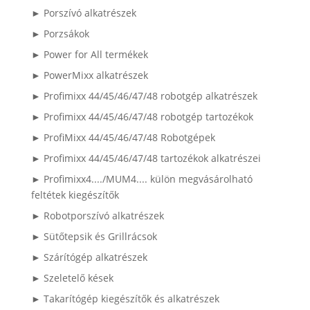
► Porszívó alkatrészek
► Porzsákok
► Power for All termékek
► PowerMixx alkatrészek
► Profimixx 44/45/46/47/48 robotgép alkatrészek
► Profimixx 44/45/46/47/48 robotgép tartozékok
► ProfiMixx 44/45/46/47/48 Robotgépek
► Profimixx 44/45/46/47/48 tartozékok alkatrészei
► Profimixx4..../MUM4.... külön megvásárolható
feltétek kiegészítők
► Robotporszívó alkatrészek
► Sütőtepsik és Grillrácsok
► Szárítógép alkatrészek
► Szeletelő kések
► Takarítógép kiegészítők és alkatrészek