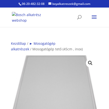
06-20-482-32-08
boyalkatreszek@gmail.com
Kezdőlap
/
► Mosogatógép
alkatrészek
/ Mosogatógép tető (45cm , inox)