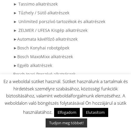
► Tassimo alkatrészek
► Tűzhely / Sütő alkatrészek
► Unlimited porszívó tartozékok és alkatrészek
► ZELMER / UFESA Kisgép alkatrészek
►Automata kávéfőző alkatrészek
►Bosch Konyhai robotgépek
►Bosch MaxoMixx alkatrészek
►Egyéb alkatrészek
Bosch Ipari Porszívó alkatrészek
Ez a weboldal sütiket használ. Sütiket használunk a tartalmak és
Bosch meghajtószíjak
hirdetések személyre szabásához, közösségi funkciók
BOSCH szerszámgép alkatrész
biztosításához, valamint weboldalforgalmunk elemzéséhez. A
BOSCH szerszámgép kapcsolók
weboldalon való böngészés folytatásával Ön hozzájárul a sütik
BOSCH szerszámgép szénkefék
használatához.
Elfogadom
Elutasítom
Bosch szerszámgép szíjak
Tudjon meg többet!
Hűtő- és fagyasztó fiókok