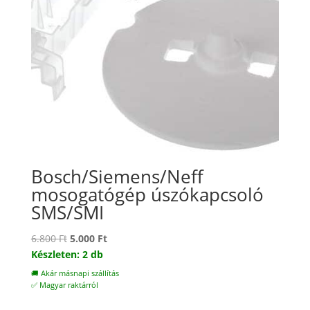
Bosch/Siemens/Neff
mosogatógép úszókapcsoló
SMS/SMI
Original
Current
6.800
Ft
5.000
Ft
price
price
Készleten: 2 db
was:
is:
🚚 Akár másnapi szállítás
6.800 Ft.
5.000 Ft.
✅ Magyar raktárról