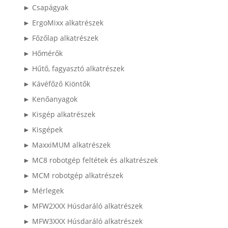
► Csapágyak
► ErgoMixx alkatrészek
► Főzőlap alkatrészek
► Hőmérők
► Hűtő, fagyasztó alkatrészek
► Kávéfőző Kiöntők
► Kenőanyagok
► Kisgép alkatrészek
► Kisgépek
► MaxxiMUM alkatrészek
► MC8 robotgép feltétek és alkatrészek
► MCM robotgép alkatrészek
► Mérlegek
► MFW2XXX Húsdaráló alkatrészek
► MFW3XXX Húsdaráló alkatrészek