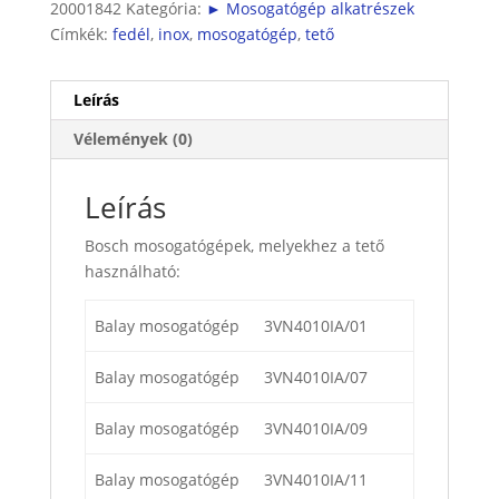
20001842
Kategória:
► Mosogatógép alkatrészek
Címkék:
fedél
,
inox
,
mosogatógép
,
tető
Leírás
Vélemények (0)
Leírás
Bosch mosogatógépek, melyekhez a tető
használható:
Balay mosogatógép
3VN4010IA/01
Balay mosogatógép
3VN4010IA/07
Balay mosogatógép
3VN4010IA/09
Balay mosogatógép
3VN4010IA/11