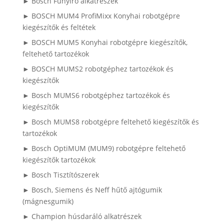
► Bosch Fűnyíró alkatrészek
► BOSCH MUM4 ProfiMixx Konyhai robotgépre
kiegészítők és feltétek
► BOSCH MUM5 Konyhai robotgépre kiegészítők,
feltehető tartozékok
► BOSCH MUMS2 robotgéphez tartozékok és
kiegészítők
► Bosch MUMS6 robotgéphez tartozékok és
kiegészítők
► Bosch MUMS8 robotgépre feltehető kiegészítők és
tartozékok
► Bosch OptiMUM (MUM9) robotgépre feltehető
kiegészítők tartozékok
► Bosch Tisztítószerek
► Bosch, Siemens és Neff hűtő ajtógumik
(mágnesgumik)
► Champion húsdaráló alkatrészek