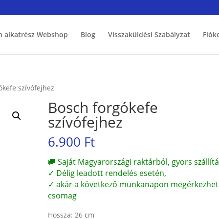
h alkatrész Webshop
Blog
Visszaküldési Szabályzat
Fiók
ókefe szívófejhez
Bosch forgókefe
szívófejhez
6.900
Ft
🚚 Saját Magyarországi raktárból, gyors szállítá
✓ Délig leadott rendelés esetén,
✓ akár a következő munkanapon megérkezhet
csomag
Hossza: 26 cm