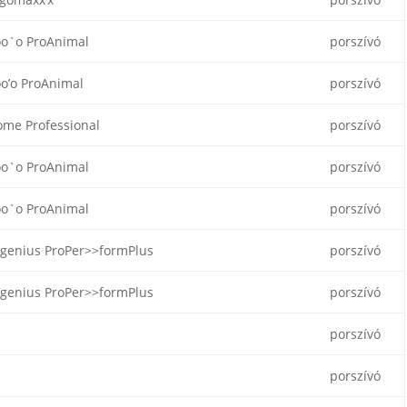
o`o ProAnimal
porszívó
o’o ProAnimal
porszívó
me Professional
porszívó
o`o ProAnimal
porszívó
o`o ProAnimal
porszívó
’genius ProPer>>formPlus
porszívó
’genius ProPer>>formPlus
porszívó
porszívó
porszívó