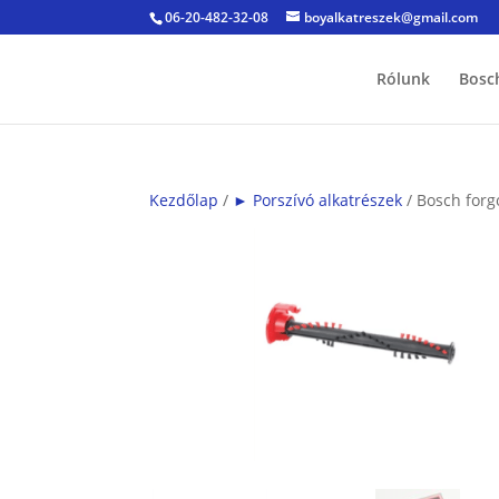
06-20-482-32-08
boyalkatreszek@gmail.com
Rólunk
Bosc
Kezdőlap
/
► Porszívó alkatrészek
/ Bosch forg