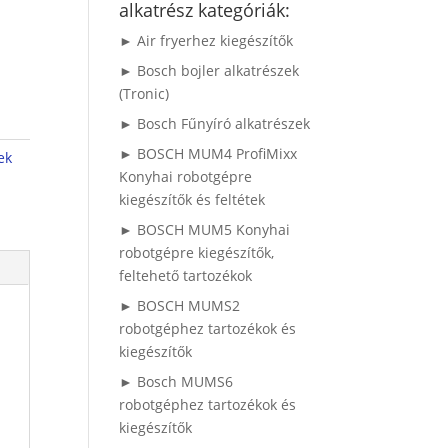
alkatrész kategóriák:
► Air fryerhez kiegészítők
► Bosch bojler alkatrészek
(Tronic)
► Bosch Fűnyíró alkatrészek
► BOSCH MUM4 ProfiMixx
ek
Konyhai robotgépre
kiegészítők és feltétek
► BOSCH MUM5 Konyhai
robotgépre kiegészítők,
feltehető tartozékok
► BOSCH MUMS2
robotgéphez tartozékok és
kiegészítők
► Bosch MUMS6
robotgéphez tartozékok és
kiegészítők