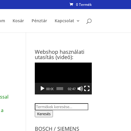
0 Termék
om
Kosár
Pénztár
Kapcsolat
Webshop használati
utasítás (videó):
Videólejátszó
00:00
02:47
ssal
Keresés
 a
a
Keresés
következőre:
BOSCH / SIEMENS