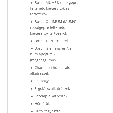
► Bosch MUMS8 robotgépre
feltehető kiegészítők és
tartozékok
► Bosch OptiMUM (MUM9)
robotgépre feltehető
kiegészítők tartozékok
► Bosch Tisztítószerek
► Bosch, Siemens és Neff
hűtő ajtógumik
(mágnesgumik)
► Champion húsdaráló
alkatrészek
► Csapágyak
► ErgoMixx alkatrészek
► Főzőlap alkatrészek
► Hőmérők
► Hűtő, fagyasztó