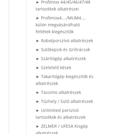
► Profimixx 44/45/46/47/48
tartozékok alkatrészei
► Profimixx4..../MUM4....
külön megvásárolható
feltétek kiegészítők
► Robotporszívó alkatrészek
► Sütőtepsik és Grillrácsok
► Szárítógép alkatrészek
► Szeletelő kések
► Takarítógép kiegészítők és
alkatrészek
► Tassimo alkatrészek
► Tűzhely / Sütő alkatrészek
► Unlimited porszívó
tartozékok és alkatrészek
► ZELMER / UFESA Kisgép
alkatrészek