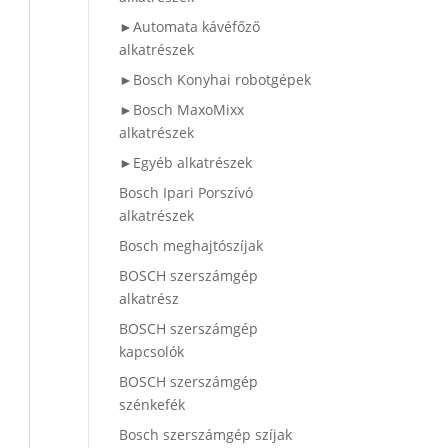
►Automata kávéfőző
alkatrészek
►Bosch Konyhai robotgépek
►Bosch MaxoMixx
alkatrészek
►Egyéb alkatrészek
Bosch Ipari Porszívó
alkatrészek
Bosch meghajtószíjak
BOSCH szerszámgép
alkatrész
BOSCH szerszámgép
kapcsolók
BOSCH szerszámgép
szénkefék
Bosch szerszámgép szíjak