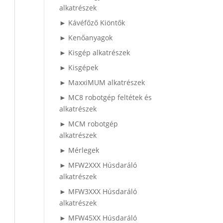
alkatrészek
► Kávéfőző Kiöntők
► Kenőanyagok
► Kisgép alkatrészek
► Kisgépek
► MaxxiMUM alkatrészek
► MC8 robotgép feltétek és
alkatrészek
► MCM robotgép
alkatrészek
► Mérlegek
► MFW2XXX Húsdaráló
alkatrészek
► MFW3XXX Húsdaráló
alkatrészek
► MFW45XX Húsdaráló