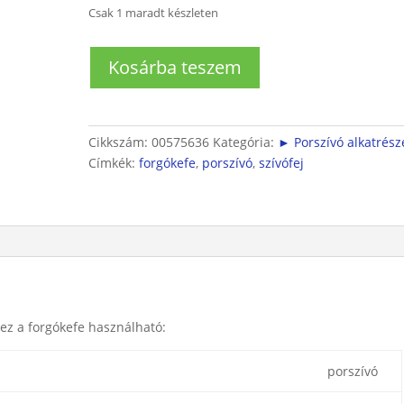
Csak 1 maradt készleten
Bosch
Kosárba teszem
forgókefe
szívófejhez
mennyiség
Cikkszám:
00575636
Kategória:
► Porszívó alkatrész
Címkék:
forgókefe
,
porszívó
,
szívófej
ez a forgókefe használható:
porszívó