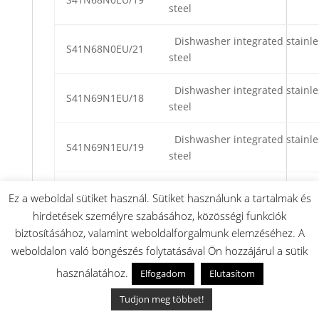
steel
Dishwasher integrated stainle
S41N68N0EU/21
steel
Dishwasher integrated stainle
S41N69N1EU/18
steel
Dishwasher integrated stainle
S41N69N1EU/19
steel
Dishwasher integrated stainle
S41N69N1EU/21
Ez a weboldal sütiket használ. Sütiket használunk a tartalmak és
steel
hirdetések személyre szabásához, közösségi funkciók
biztosításához, valamint weboldalforgalmunk elemzéséhez. A
S41N85N0DE/01
Dishwasher integrated
weboldalon való böngészés folytatásával Ön hozzájárul a sütik
S41N85N0DE/19
Dishwasher integrated
használatához.
Elfogadom
Elutasítom
Tudjon meg többet!
S41N85N0DE/21
Dishwasher integrated