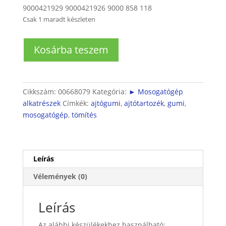
9000421929 9000421926 9000 858 118
Csak 1 maradt készleten
Bosch
Kosárba teszem
Siemens
Neff
mosogatógép
alsó
Cikkszám:
00668079
Kategória:
► Mosogatógép
ajtótömítés
alkatrészek
Címkék:
ajtógumi
,
ajtótartozék
,
gumi
,
SMS/SMI/SMU
mosogatógép
,
tömítés
mennyiség
Leírás
Vélemények (0)
Leírás
Az alábbi készülékekhez használható: