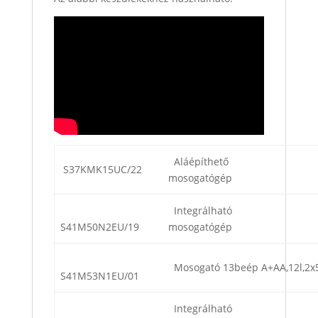
Aláépíthető
S37KMK15UC/22
mosogatógép
Integrálható
S41M50N2EU/19
mosogatógép
Mosogató 13beép A+AA,12l,2x
S41M53N1EU/01
Integrálható