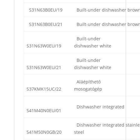
S31N63B0EU/19
Built-under dishwasher brow
S31N63B0EU/21
Built-under dishwasher brow
Built-under
S31N63W0EU/19
dishwasher white
Built-under
S31N63W0EU/21
dishwasher white
Aláépíthető
S37KMK15UC/22
mosogatógép
Dishwasher integrated
S41M40N0EU/01
Dishwasher integrated stainle
S41M50N0GB/20
steel