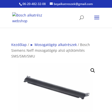
06-20-482-32-08
boyalkatreszek@gmail.com
Kezdőlap
/
► Mosogatógép alkatrészek
/ Bosch
Siemens Neff mosogatógép alsó ajtótömítés
SMS/SMI/SMU