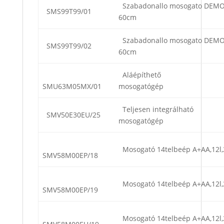
Szabadonallo mosogato DEMO
SMS99T99/01
60cm
Szabadonallo mosogato DEMO
SMS99T99/02
60cm
Aláépíthető
SMU63M05MX/01
mosogatógép
Teljesen integrálható
SMV50E30EU/25
mosogatógép
Mosogató 14telbeép A+AA,12l,
SMV58M00EP/18
Mosogató 14telbeép A+AA,12l,
SMV58M00EP/19
Mosogató 14telbeép A+AA,12l,