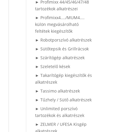
► Profimixx 44/45/46/47/48
tartozékok alkatrészei
► Profimixx4..../MUM4....
külön megvásárolható
feltétek kiegészítők
► Robotporszívó alkatrészek
► Sütőtepsik és Grillrácsok
► Szárítógép alkatrészek
► Szeletelő kések
► Takarítógép kiegészítők és
alkatrészek
► Tassimo alkatrészek
► Tűzhely / Sütő alkatrészek
► Unlimited porszívó
tartozékok és alkatrészek
► ZELMER / UFESA Kisgép
alkatrészek