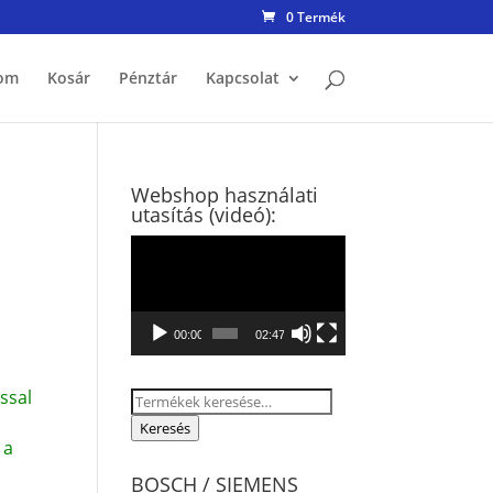
0 Termék
om
Kosár
Pénztár
Kapcsolat
Webshop használati
utasítás (videó):
Videólejátszó
00:00
02:47
ssal
Keresés
a
Keresés
 a
következőre:
BOSCH / SIEMENS