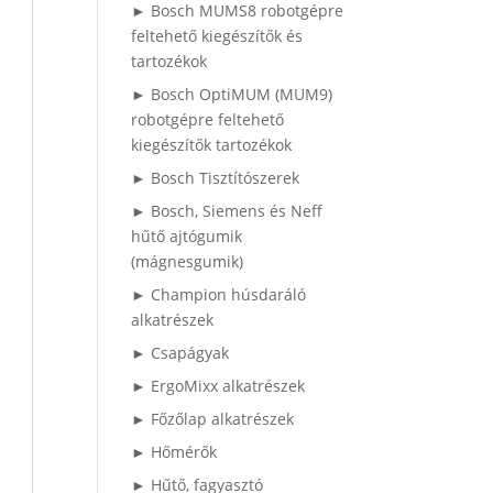
► Bosch MUMS8 robotgépre
feltehető kiegészítők és
tartozékok
► Bosch OptiMUM (MUM9)
robotgépre feltehető
kiegészítők tartozékok
► Bosch Tisztítószerek
► Bosch, Siemens és Neff
hűtő ajtógumik
(mágnesgumik)
► Champion húsdaráló
alkatrészek
► Csapágyak
► ErgoMixx alkatrészek
► Főzőlap alkatrészek
► Hőmérők
► Hűtő, fagyasztó