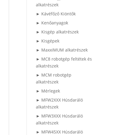
alkatrészek
► Kávéfőző Kiöntők
► Kenőanyagok
► Kisgép alkatrészek
► Kisgépek
► MaxxiMUM alkatrészek
► MC8 robotgép feltétek és
alkatrészek
► MCM robotgép
alkatrészek
► Mérlegek
► MFW2XXX Húsdaráló
alkatrészek
► MFW3XXX Húsdaráló
alkatrészek
► MFW45XX Húsdaráló