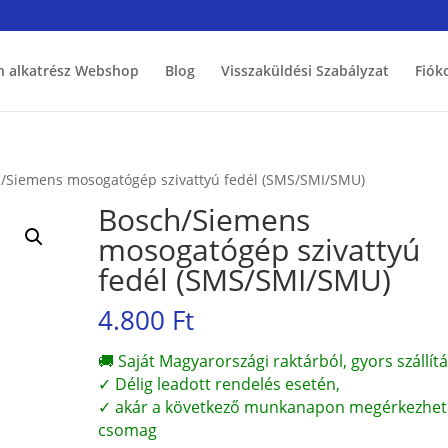
h alkatrész Webshop
Blog
Visszaküldési Szabályzat
Fiók
/Siemens mosogatógép szivattyú fedél (SMS/SMI/SMU)
Bosch/Siemens
mosogatógép szivattyú
fedél (SMS/SMI/SMU)
4.800
Ft
🚚 Saját Magyarországi raktárból, gyors szállítá
✓ Délig leadott rendelés esetén,
✓ akár a következő munkanapon megérkezhet
csomag