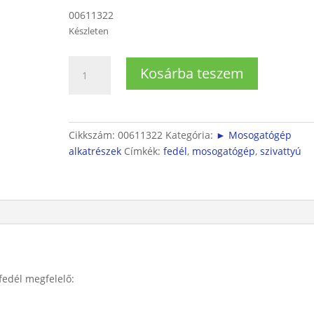
00611322
Készleten
Bosch/Siemens
Kosárba teszem
mosogatógép
szivattyú
fedél
(SMS/SMI/SMU)
Cikkszám:
00611322
Kategória:
► Mosogatógép
mennyiség
alkatrészek
Címkék:
fedél
,
mosogatógép
,
szivattyú
fedél megfelelő: