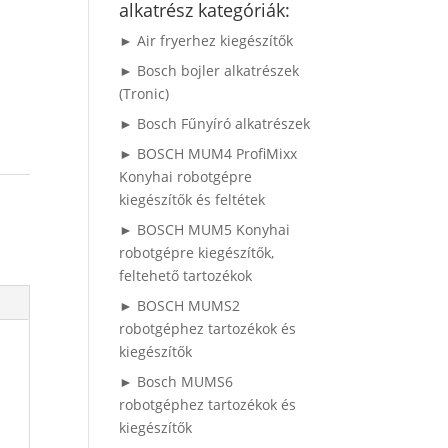
alkatrész kategóriák:
► Air fryerhez kiegészítők
► Bosch bojler alkatrészek
(Tronic)
► Bosch Fűnyíró alkatrészek
► BOSCH MUM4 ProfiMixx
Konyhai robotgépre
kiegészítők és feltétek
► BOSCH MUM5 Konyhai
robotgépre kiegészítők,
feltehető tartozékok
► BOSCH MUMS2
robotgéphez tartozékok és
kiegészítők
► Bosch MUMS6
robotgéphez tartozékok és
kiegészítők