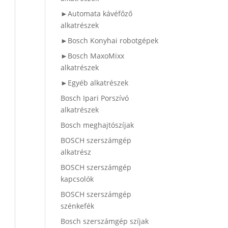
►Automata kávéfőző
alkatrészek
►Bosch Konyhai robotgépek
►Bosch MaxoMixx
alkatrészek
►Egyéb alkatrészek
Bosch Ipari Porszívó
alkatrészek
Bosch meghajtószíjak
BOSCH szerszámgép
alkatrész
BOSCH szerszámgép
kapcsolók
BOSCH szerszámgép
szénkefék
Bosch szerszámgép szíjak