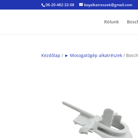
06-20-482-32-08
boyalkatreszek@gmail.com
Rólunk
Bosc
Kezdőlap
/
► Mosogatógép alkatrészek
/ Bosch