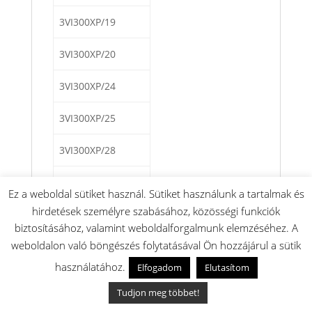
3VI300XP/19
3VI300XP/20
3VI300XP/24
3VI300XP/25
3VI300XP/28
3VI300XP/29
Ez a weboldal sütiket használ. Sütiket használunk a tartalmak és
hirdetések személyre szabásához, közösségi funkciók
3VI300XP/30
biztosításához, valamint weboldalforgalmunk elemzéséhez. A
weboldalon való böngészés folytatásával Ön hozzájárul a sütik
3VI300XP/34
használatához.
Elfogadom
Elutasítom
3VI300XP/35
Tudjon meg többet!
3VI300XP/36