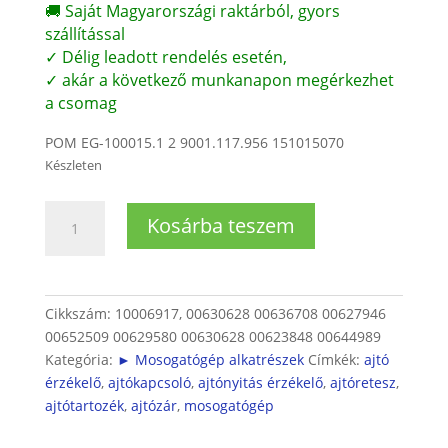
🚚 Saját Magyarországi raktárból, gyors
szállítással
✓ Délig leadott rendelés esetén,
✓ akár a következő munkanapon megérkezhet
a csomag
POM EG-100015.1 2 9001.117.956 151015070
Készleten
Bosch/Siemens
Kosárba teszem
mosogatógép
ajtózár
(SMS/SMI/SMU)
mennyiség
Cikkszám:
10006917, 00630628 00636708 00627946
00652509 00629580 00630628 00623848 00644989
Kategória:
► Mosogatógép alkatrészek
Címkék:
ajtó
érzékelő
,
ajtókapcsoló
,
ajtónyitás érzékelő
,
ajtóretesz
,
ajtótartozék
,
ajtózár
,
mosogatógép