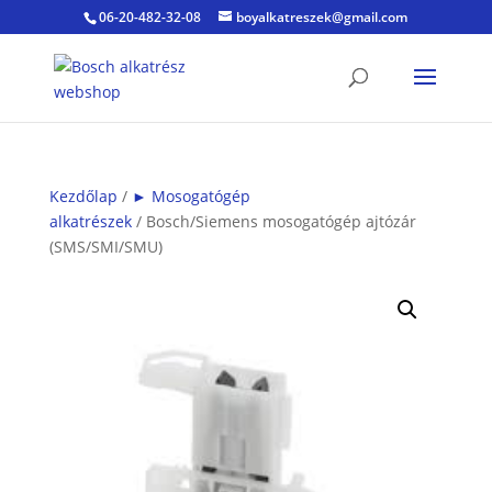
06-20-482-32-08
boyalkatreszek@gmail.com
Kezdőlap
/
► Mosogatógép
alkatrészek
/ Bosch/Siemens mosogatógép ajtózár
(SMS/SMI/SMU)