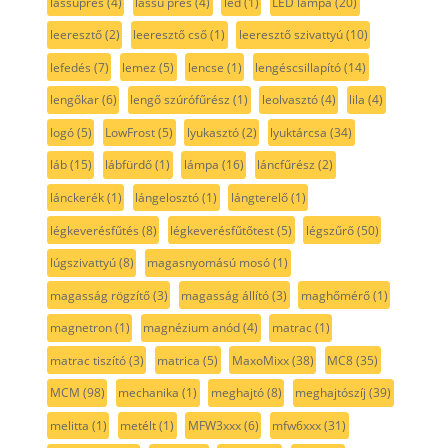
lassúprés
(4)
lassú prés
(4)
led
(1)
LED lámpa
(20)
leeresztő
(2)
leeresztő cső
(1)
leeresztő szivattyú
(10)
lefedés
(7)
lemez
(5)
lencse
(1)
lengéscsillapító
(14)
lengőkar
(6)
lengő szúrófűrész
(1)
leolvasztó
(4)
lila
(4)
logó
(5)
LowFrost
(5)
lyukasztó
(2)
lyuktárcsa
(34)
láb
(15)
lábfürdő
(1)
lámpa
(16)
láncfűrész
(2)
lánckerék
(1)
lángelosztó
(1)
lángterelő
(1)
légkeverésfűtés
(8)
légkeverésfűtőtest
(5)
légszűrő
(50)
lúgszivattyú
(8)
magasnyomású mosó
(1)
magasság rögzítő
(3)
magasság állító
(3)
maghőmérő
(1)
magnetron
(1)
magnézium anód
(4)
matrac
(1)
matrac tiszító
(3)
matrica
(5)
MaxoMixx
(38)
MC8
(35)
MCM
(98)
mechanika
(1)
meghajtó
(8)
meghajtószíj
(39)
melitta
(1)
metélt
(1)
MFW3xxx
(6)
mfw6xxx
(31)