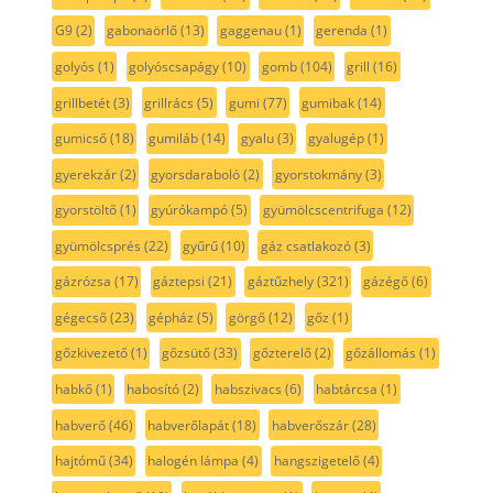
G9
(2)
gabonaörlő
(13)
gaggenau
(1)
gerenda
(1)
golyós
(1)
golyóscsapágy
(10)
gomb
(104)
grill
(16)
grillbetét
(3)
grillrács
(5)
gumi
(77)
gumibak
(14)
gumicső
(18)
gumiláb
(14)
gyalu
(3)
gyalugép
(1)
gyerekzár
(2)
gyorsdaraboló
(2)
gyorstokmány
(3)
gyorstöltő
(1)
gyúrókampó
(5)
gyümölcscentrifuga
(12)
gyümölcsprés
(22)
gyűrű
(10)
gáz csatlakozó
(3)
gázrózsa
(17)
gáztepsi
(21)
gáztűzhely
(321)
gázégő
(6)
gégecső
(23)
gépház
(5)
görgő
(12)
gőz
(1)
gőzkivezető
(1)
gőzsütő
(33)
gőzterelő
(2)
gőzállomás
(1)
habkő
(1)
habosító
(2)
habszivacs
(6)
habtárcsa
(1)
habverő
(46)
habverőlapát
(18)
habverőszár
(28)
hajtómű
(34)
halogén lámpa
(4)
hangszigetelő
(4)