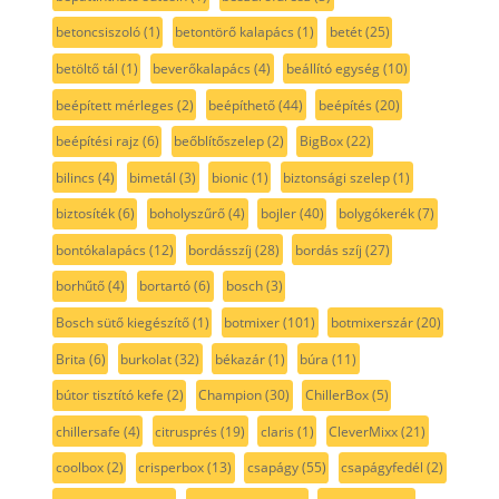
betoncsiszoló
(1)
betontörő kalapács
(1)
betét
(25)
betöltő tál
(1)
beverőkalapács
(4)
beállító egység
(10)
beépített mérleges
(2)
beépíthető
(44)
beépítés
(20)
beépítési rajz
(6)
beőblítőszelep
(2)
BigBox
(22)
bilincs
(4)
bimetál
(3)
bionic
(1)
biztonsági szelep
(1)
biztosíték
(6)
boholyszűrő
(4)
bojler
(40)
bolygókerék
(7)
bontókalapács
(12)
bordásszíj
(28)
bordás szíj
(27)
borhűtő
(4)
bortartó
(6)
bosch
(3)
Bosch sütő kiegészítő
(1)
botmixer
(101)
botmixerszár
(20)
Brita
(6)
burkolat
(32)
békazár
(1)
búra
(11)
bútor tisztító kefe
(2)
Champion
(30)
ChillerBox
(5)
chillersafe
(4)
citrusprés
(19)
claris
(1)
CleverMixx
(21)
coolbox
(2)
crisperbox
(13)
csapágy
(55)
csapágyfedél
(2)