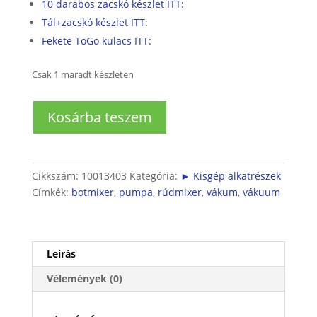
10 darabos zacskó készlet ITT:
Tál+zacskó készlet ITT:
Fekete ToGo kulacs ITT:
Csak 1 maradt készleten
Botmixerhez,
Kosárba teszem
rúdmixerhez
vákuum
pumpa
(fekete)
Cikkszám:
10013403
Kategória:
► Kisgép alkatrészek
mennyiség
Címkék:
botmixer
,
pumpa
,
rúdmixer
,
vákum
,
vákuum
Leírás
Vélemények (0)