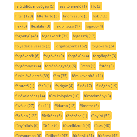
felültöltős mosógép
(5)
feszítő emelő
(1)
filc
(3)
filter
(128)
filtertartó
(5)
finom szűrő
(3)
fiók
(133)
flex
(5)
flexibilis
(3)
flexibiliscső
(17)
fogadó
(4)
fogantyú
(45)
fogaskerék
(31)
fogasszíj
(12)
folyadék elvezető
(2)
Forgatógomb
(152)
forgókefe
(24)
forgókerék
(6)
forgókés
(9)
forgókúp
(4)
forgólapát
(3)
forgótányér
(4)
forrázó egység
(6)
Fresh
(1)
fritőz
(3)
funkcióválasztó
(39)
fém
(35)
fém keverőtál
(11)
fémtető
(1)
fésű
(1)
földgáz
(4)
fúró
(17)
fúrógép
(19)
fúrókalapács
(14)
fúró kalapács
(10)
fúrótokmány
(3)
fúvóka
(27)
fül
(11)
fődarab
(12)
főmotor
(6)
főzőlap
(122)
főzőrács
(6)
főzőzóna
(1)
fűnyíró
(52)
fűnyírókés
(6)
fűrész
(6)
fűszellőztető
(4)
fűtés
(40)
fűtéspumpa
(6)
fűtőbetét
(43)
fűtőszál
(51)
fűtőtest
(45)