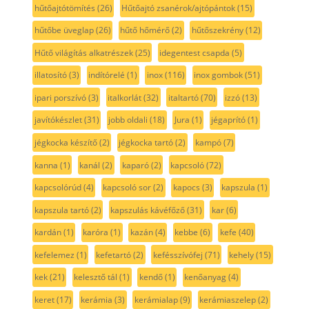
hűtőajtótömítés
(26)
Hűtőajtó zsanérok/ajtópántok
(15)
hűtőbe üveglap
(26)
hűtő hőmérő
(2)
hűtőszekrény
(12)
Hűtő világítás alkatrészek
(25)
idegentest csapda
(5)
illatosító
(3)
indítórelé
(1)
inox
(116)
inox gombok
(51)
ipari porszívó
(3)
italkorlát
(32)
italtartó
(70)
izzó
(13)
javítókészlet
(31)
jobb oldali
(18)
Jura
(1)
jégaprító
(1)
jégkocka készítő
(2)
jégkocka tartó
(2)
kampó
(7)
kanna
(1)
kanál
(2)
kaparó
(2)
kapcsoló
(72)
kapcsolórúd
(4)
kapcsoló sor
(2)
kapocs
(3)
kapszula
(1)
kapszula tartó
(2)
kapszulás kávéfőző
(31)
kar
(6)
kardán
(1)
karóra
(1)
kazán
(4)
kebbe
(6)
kefe
(40)
kefelemez
(1)
kefetartó
(2)
kefésszívófej
(71)
kehely
(15)
kek
(21)
kelesztő tál
(1)
kendő
(1)
kenőanyag
(4)
keret
(17)
kerámia
(3)
kerámialap
(9)
kerámiaszelep
(2)