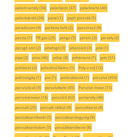
palack-tartály
(34)
palackpolc
(47)
palacktartó
(40)
palacktároló
(34)
panel
(1)
papír porzsák
(5)
paradicsom
(4)
parketta kefe
(2)
passzírozó
(9)
paszta
(1)
PB gáz
(25)
penge
(5)
perem
(3)
persely
(2)
pezsgő szín
(2)
pihefogó
(3)
piheszűrő
(3)
pink
(1)
pipa
(2)
piros
(46)
pohár
(8)
pohártartó
(1)
polc
(51)
polckeret
(2)
polisztirol fűrész
(1)
Poly-v szíj
(12)
polírozógép
(1)
por
(1)
porleválasztó
(1)
porszívó
(454)
porszívócső
(9)
porszívókefe
(45)
Porszívó motor
(15)
porszívómotor
(14)
porszűrő
(62)
portartály
(46)
porzsák
(25)
porzsák nélküli
(9)
porzsáktartó
(8)
porzsáktartóbetét
(5)
porzsáktartóegység
(6)
porzsáktartóidom
(5)
porzsáktartókeret
(8)