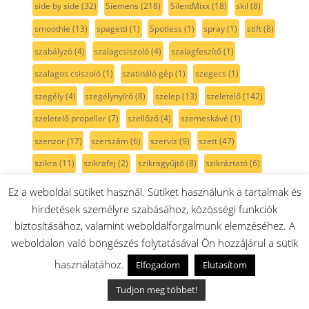
side by side
(32)
Siemens
(218)
SilentMixx
(18)
skil
(8)
smoothie
(13)
spagetti
(1)
Spotless
(1)
spray
(1)
stift
(8)
szabályzó
(4)
szalagcsiszoló
(4)
szalagfeszítő
(1)
szalagos csiszoló
(1)
szatináló gép
(1)
szegecs
(1)
szegély
(4)
szegélynyíró
(8)
szelep
(13)
szeletelő
(142)
szeletelő propeller
(7)
szellőző
(4)
szemeskávé
(1)
szenzor
(17)
szerszám
(6)
szervíz
(9)
szett
(47)
szikra
(11)
szikrafej
(2)
szikragyűjtó
(8)
szikráztató
(6)
szilikon
(13)
szilikonzsír
(2)
szimering
(28)
szitaszűrő
(5)
Ez a weboldal sütiket használ. Sütiket használunk a tartalmak és
hirdetések személyre szabásához, közösségi funkciók
szivattyú
(29)
szivattyúház
(4)
szán
(4)
szárny
(3)
biztosításához, valamint weboldalforgalmunk elemzéséhez. A
szárítógép
(106)
szárítógépajtó
(13)
szárítógép szíj
(15)
weboldalon való böngészés folytatásával Ön hozzájárul a sütik
szárítógépszűrő
(4)
szénfilter
(4)
szénkefe
(41)
használatához.
Elfogadom
Elutasítom
szénkefe pár
(22)
szénkefe tartó
(4)
szénszűrő
(1)
Tudjon meg többet!
Szíj
(25)
szíjfeszítő
(3)
színtelen
(10)
szívócső
(7)