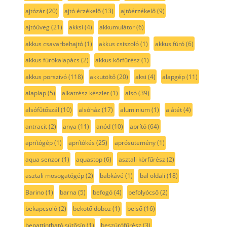
ajtózár
(20)
ajtó érzékelő
(13)
ajtóérzékelő
(9)
ajtóüveg
(21)
akksi
(4)
akkumulátor
(6)
akkus csavarbehajtó
(1)
akkus csiszoló
(1)
akkus fúró
(6)
akkus fúrókalapács
(2)
akkus körfűrész
(1)
akkus porszívó
(118)
akkutöltő
(20)
aksi
(4)
alapgép
(11)
alaplap
(5)
alkatrész készlet
(1)
alsó
(39)
alsófűtőszál
(10)
alsóház
(17)
aluminium
(1)
alátét
(4)
antracit
(2)
anya
(11)
anód
(10)
aprító
(64)
aprítógép
(1)
aprítókés
(25)
aprósütemény
(1)
aqua senzor
(1)
aquastop
(6)
asztali körfűrész
(2)
asztali mosogatógép
(2)
babkávé
(1)
bal oldali
(18)
Barino
(1)
barna
(5)
befogó
(4)
befolyócső
(2)
bekapcsoló
(2)
bekötő doboz
(1)
belső
(16)
bepattintható sütősín
(1)
beszúrófűrész
(3)