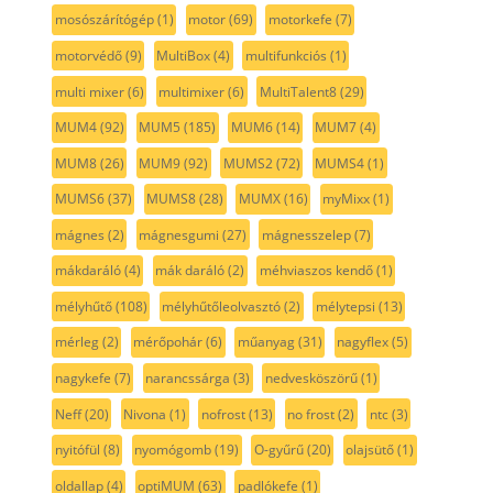
mosószárítógép
(1)
motor
(69)
motorkefe
(7)
motorvédő
(9)
MultiBox
(4)
multifunkciós
(1)
multi mixer
(6)
multimixer
(6)
MultiTalent8
(29)
MUM4
(92)
MUM5
(185)
MUM6
(14)
MUM7
(4)
MUM8
(26)
MUM9
(92)
MUMS2
(72)
MUMS4
(1)
MUMS6
(37)
MUMS8
(28)
MUMX
(16)
myMixx
(1)
mágnes
(2)
mágnesgumi
(27)
mágnesszelep
(7)
mákdaráló
(4)
mák daráló
(2)
méhviaszos kendő
(1)
mélyhűtő
(108)
mélyhűtőleolvasztó
(2)
mélytepsi
(13)
mérleg
(2)
mérőpohár
(6)
műanyag
(31)
nagyflex
(5)
nagykefe
(7)
narancssárga
(3)
nedvesköszörű
(1)
Neff
(20)
Nivona
(1)
nofrost
(13)
no frost
(2)
ntc
(3)
nyitófül
(8)
nyomógomb
(19)
O-gyűrű
(20)
olajsütő
(1)
oldallap
(4)
optiMUM
(63)
padlókefe
(1)