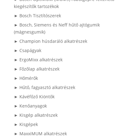
kiegészítők tartozékok
► Bosch Tisztítószerek
► Bosch, Siemens és Neff hűtő ajtógumik
(mágnesgumik)
► Champion húsdaráló alkatrészek
► Csapágyak
► ErgoMixx alkatrészek
► Főzőlap alkatrészek
► Hőmérők
► Hűtő, fagyasztó alkatrészek
► Kávéfőző Kiöntők
► Kenőanyagok
► Kisgép alkatrészek
► Kisgépek
► MaxxiMUM alkatrészek