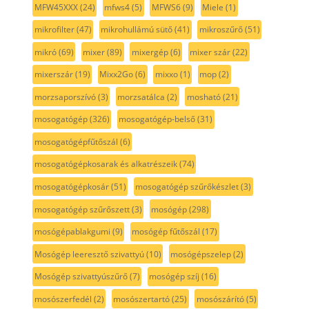
MFW45XXX
(24)
mfws4
(5)
MFWS6
(9)
Miele
(1)
mikrofilter
(47)
mikrohullámú sütő
(41)
mikroszűrő
(51)
mikró
(69)
mixer
(89)
mixergép
(6)
mixer szár
(22)
mixerszár
(19)
Mixx2Go
(6)
mixxo
(1)
mop
(2)
morzsaporszívó
(3)
morzsatálca
(2)
mosható
(21)
mosogatógép
(326)
mosogatógép-belső
(31)
mosogatógépfűtőszál
(6)
mosogatógépkosarak és alkatrészeik
(74)
mosogatógépkosár
(51)
mosogatógép szűrőkészlet
(3)
mosogatógép szűrőszett
(3)
mosógép
(298)
mosógépablakgumi
(9)
mosógép fűtőszál
(17)
Mosógép leeresztő szivattyú
(10)
mosógépszelep
(2)
Mosógép szivattyúszűrő
(7)
mosógép szíj
(16)
mosószerfedél
(2)
mosószertartó
(25)
mosószárító
(5)