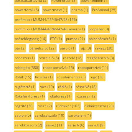
porzsáktartóvilla
(5)
PowerBrush
(3)
power edition
(1)
powerforall
(6)
powermaxx
(1)
prizma
(1)
ProAnimal
(25)
profimixx / MUM44/45/46/47/48
(156)
profimixx / MUM44/45/46/47/48 keverő
(1)
propeller
(3)
préselőegység
(14)
PTC
(1)
pumpa
(21)
pálcahőmérő
(1)
pár
(2)
páraelszívó
(22)
pároló
(1)
rajz
(3)
rekesz
(30)
rendszer
(1)
reszelelő
(5)
reszelő
(18)
rezgőcsiszoló
(3)
robotgép
(380)
robot porszívó
(15)
robotporszívó
(11)
Rotak
(15)
Roxxter
(1)
rozsdamentes
(3)
rugó
(30)
rugótartó
(1)
rács
(19)
rádió
(1)
résszívó
(18)
Rókafarkfűrész
(1)
rókafűrész
(1)
rózsaszín
(2)
rögzítő
(30)
röszti
(2)
rúdmixer
(102)
rúdmixerszár
(20)
sablon
(5)
sarokcsiszoló
(10)
sarokelem
(1)
sarokköszörű
(2)
serie2
(11)
serie 6
(6)
serie 8
(9)