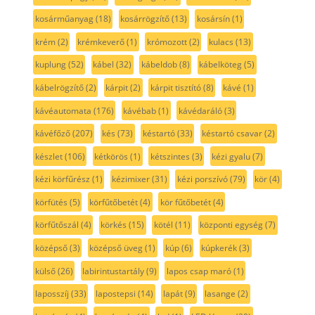
kosárműanyag
(18)
kosárrögzítő
(13)
kosársín
(1)
krém
(2)
krémkeverő
(1)
krómozott
(2)
kulacs
(13)
kuplung
(52)
kábel
(32)
kábeldob
(8)
kábelköteg
(5)
kábelrögzítő
(2)
kárpit
(2)
kárpit tisztító
(8)
kávé
(1)
kávéautomata
(176)
kávébab
(1)
kávédaráló
(3)
kávéfőző
(207)
kés
(73)
késtartó
(33)
késtartó csavar
(2)
készlet
(106)
kétkörös
(1)
kétszintes
(3)
kézi gyalu
(7)
kézi körfűrész
(1)
kézimixer
(31)
kézi porszívó
(79)
kör
(4)
körfütés
(5)
körfűtőbetét
(4)
kör fűtőbetét
(4)
körfűtőszál
(4)
körkés
(15)
kötél
(11)
központi egység
(7)
középső
(3)
középső üveg
(1)
kúp
(6)
kúpkerék
(3)
külső
(26)
labirintustartály
(9)
lapos csap maró
(1)
laposszíj
(33)
lapostepsi
(14)
lapát
(9)
lasange
(2)