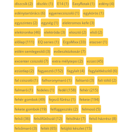
díszcsík
(2)
díszléc
(1)
E14
(1)
EasyRotak
(1)
edény
(4)
edénytartórács
(6)
egyenecsiszoló
(1)
egykörös
(1)
egyszintes
(2)
egység
(1)
elektromos kefe
(3)
elektronika
(46)
elektróda
(3)
elosztó
(2)
első
(2)
előlap
(111)
EQ series
(1)
ErgoMixx
(33)
etazser
(1)
etilén semlegesítő
(3)
evőeszközkosár
(7)
excenter csiszoló
(7)
extra mélytepsi
(2)
ezüst
(45)
ezüstlap
(2)
fagyasztó
(152)
fagylalt
(4)
fagylaltkészítő
(6)
fal csiszoló
(1)
falhoronymaró
(1)
falitartó
(3)
fali töltő
(2)
falmaró
(1)
fedeles
(1)
fedél
(158)
fehér
(215)
fehér gombok
(49)
fejező fűrész
(1)
fekete
(194)
fekete gombok
(19)
felfüggesztés
(2)
felmosó
(5)
felső
(36)
felsőfűtőszál
(12)
felsőház
(7)
felső házrész
(8)
felsőmaró
(3)
feltét
(65)
felújító készlet
(15)