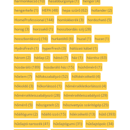
harmonikacső
(10)
hasábburgonya
(1)
henger
(4)
hengerkefe
(1)
HEPA
(48)
hepa szűrő
(62)
hollander
(2)
HomeProfessional
(144)
homlokkerék
(3)
hordozható
(5)
horog
(3)
horzsakő
(1)
hosszbordás szíj
(28)
hosszbordásszíj
(16)
hurkatöltő
(6)
huzal
(1)
huzat
(1)
HydroFresh
(1)
hyperFresh
(3)
hálózati kábel
(1)
három
(2)
hátlap
(2)
hátsó
(7)
ház
(1)
házrész
(63)
húsdaráló
(189)
húsdaráló ház
(15)
húshőmérő
(1)
hőelem
(7)
hőfokszabályzó
(52)
hőfokérzékelő
(4)
hőkioldó
(3)
hőkorlátozó
(1)
hőmérsékletkorlátozó
(4)
hőmérsékletszabályozó
(28)
hőmérsékletszabályzó
(29)
hőmérő
(5)
hőszigetelt
(2)
hőszivattyús szárítógép
(25)
hőállógumi
(2)
hőálló izzó
(15)
hőérzékelő
(13)
hűtő
(393)
hűtőajtó-tartozék
(41)
hűtőajtógumi
(31)
hűtőajtópolc
(34)