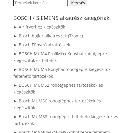
Keresés
Keresés
a
következőre:
BOSCH / SIEMENS alkatrész kategóriák:
► Air fryerhez kiegészítők
► Bosch bojler alkatrészek (Tronic)
► Bosch Fűnyíró alkatrészek
► BOSCH MUM4 ProfiMixx Konyhai robotgépre
kiegészítők és feltétek
► BOSCH MUM5 Konyhai robotgépre kiegészítők,
feltehető tartozékok
► BOSCH MUMS2 robotgéphez tartozékok és
kiegészítők
► Bosch MUMS6 robotgéphez tartozékok és
kiegészítők
► Bosch MUMS8 robotgépre feltehető kiegészítők és
tartozékok
► Bosch OptiMUM (MUM9) robotgépre feltehető