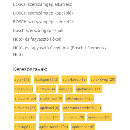
BOSCH szerszámgép alkatrész
BOSCH szerszámgép kapcsolók
BOSCH szerszámgép szénkefék
Bosch szerszámgép szíjak
Hűtő- és fagyasztó fiókok
Hűtő- és fagyasztó üveglapok (Bosch / Siemens /
Neff)
Keresőszavak:
ablak
(18)
ablakgumi
(13)
ablakkeret
(13)
ablak üveg
(20)
adagoló
(2)
air fryer
(4)
ajtó
(72)
ajtóbimetál
(11)
ajtógumi
(55)
ajtókampó
(6)
ajtókapcsoló
(23)
ajtókeret
(23)
ajtókötél
(8)
ajtónyitás érzékelő
(11)
ajtónyitó
(17)
ajtópolc
(71)
ajtópánt
(20)
ajtóretesz
(16)
ajtórugó
(11)
ajtótartozék
(194)
ajtózsanér
(6)