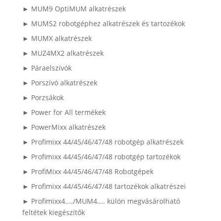
► MUM9 OptiMUM alkatrészek
► MUMS2 robotgéphez alkatrészek és tartozékok
► MUMX alkatrészek
► MUZ4MX2 alkatrészek
► Páraelszívók
► Porszívó alkatrészek
► Porzsákok
► Power for All termékek
► PowerMixx alkatrészek
► Profimixx 44/45/46/47/48 robotgép alkatrészek
► Profimixx 44/45/46/47/48 robotgép tartozékok
► ProfiMixx 44/45/46/47/48 Robotgépek
► Profimixx 44/45/46/47/48 tartozékok alkatrészei
► Profimixx4..../MUM4.... külön megvásárolható
feltétek kiegészítők