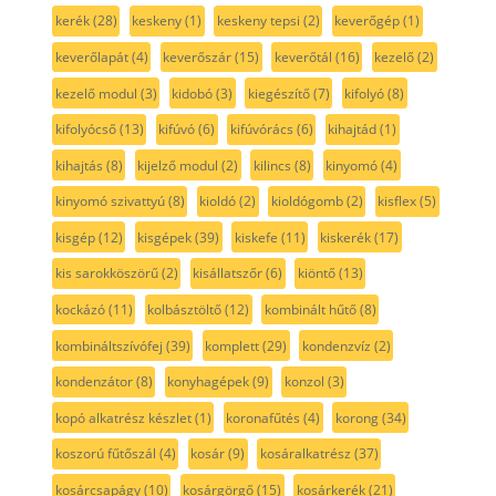
kerék
(28)
keskeny
(1)
keskeny tepsi
(2)
keverőgép
(1)
keverőlapát
(4)
keverőszár
(15)
keverőtál
(16)
kezelő
(2)
kezelő modul
(3)
kidobó
(3)
kiegészítő
(7)
kifolyó
(8)
kifolyócső
(13)
kifúvó
(6)
kifúvórács
(6)
kihajtád
(1)
kihajtás
(8)
kijelző modul
(2)
kilincs
(8)
kinyomó
(4)
kinyomó szivattyú
(8)
kioldó
(2)
kioldógomb
(2)
kisflex
(5)
kisgép
(12)
kisgépek
(39)
kiskefe
(11)
kiskerék
(17)
kis sarokköszörű
(2)
kisállatszőr
(6)
kiöntő
(13)
kockázó
(11)
kolbásztöltő
(12)
kombinált hűtő
(8)
kombináltszívófej
(39)
komplett
(29)
kondenzvíz
(2)
kondenzátor
(8)
konyhagépek
(9)
konzol
(3)
kopó alkatrész készlet
(1)
koronafűtés
(4)
korong
(34)
koszorú fűtőszál
(4)
kosár
(9)
kosáralkatrész
(37)
kosárcsapágy
(10)
kosárgörgő
(15)
kosárkerék
(21)