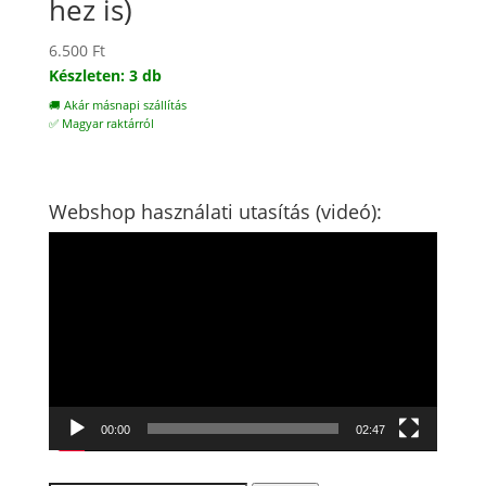
hez is)
6.500
Ft
Készleten: 3 db
🚚 Akár másnapi szállítás
✅ Magyar raktárról
Webshop használati utasítás (videó):
Videólejátszó
00:00
02:47