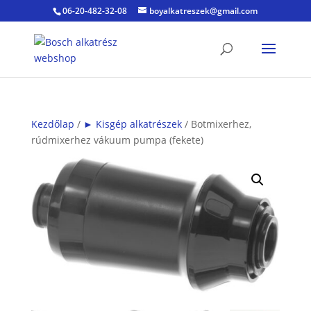
06-20-482-32-08
boyalkatreszek@gmail.com
Kezdőlap
/
► Kisgép alkatrészek
/ Botmixerhez,
rúdmixerhez vákuum pumpa (fekete)