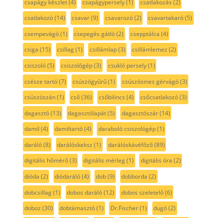
csapágy készlet
(4)
csapágypersely
(1)
csatlakozás
(2)
csatlakozó
(14)
csavar
(9)
csavarozó
(2)
csavartakaró
(5)
csempevágó
(1)
csepegés gátló
(2)
csepptálca
(4)
csiga
(15)
csillag
(1)
csillámlap
(3)
csillámlemez
(2)
csiszoló
(5)
csiszológép
(3)
csukló persely
(1)
csésze tartó
(7)
csúszógyűrű
(1)
csúszósines gérvágó
(3)
csúszószán
(1)
cső
(36)
csőbilincs
(4)
csőcsatlakozó
(3)
dagasztó
(13)
dagasztólapát
(5)
dagasztószár
(14)
damil
(4)
damiltartó
(4)
daraboló csiszológép
(1)
daráló
(8)
darálóskeksz
(1)
darálóskávéfőző
(89)
digitális hőmérő
(3)
digitális mérleg
(1)
digitális óra
(2)
dióda
(2)
diódaráló
(4)
dob
(9)
dobborda
(2)
dobcsillag
(1)
dobos daráló
(12)
dobos szeletelő
(6)
doboz
(30)
dobtámasztó
(1)
Dr.Fischer
(1)
dugó
(2)