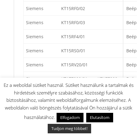
Siemens
KT15RF0/02
Beép
Siemens
KT15RF0/03
Beép
Siemens
KT15RF4/01
Beép
Siemens
KT15RS0/01
Beép
Siemens
KT15RV20/01
Beép
Siemens
KT177900/01
KT177900
Beép
Ez a weboldal sütiket használ. Sütiket használunk a tartalmak és
hirdetések személyre szabásához, közösségi funkciók
Siemens
KT17RF1/01
Beép
biztosításához, valamint weboldalforgalmunk elemzéséhez. A
Siemens
KU141600/01
KU141600
Beép
weboldalon való böngészés folytatásával Ön hozzájárul a sütik
használatához.
Elfogadom
Elutasítom
Siemens
KU14L10/01
Beép
Tudjon meg többet!
Siemens
KU14N00/01
Beép