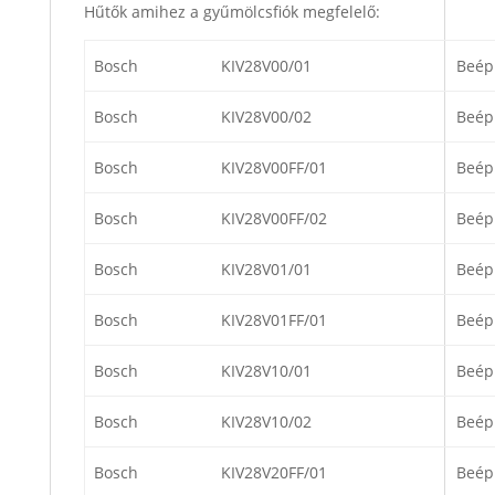
Hűtők amihez a gyűmölcsfiók megfelelő:
Bosch
KIV28V00/01
Beép
Bosch
KIV28V00/02
Beép
Bosch
KIV28V00FF/01
Beép
Bosch
KIV28V00FF/02
Beép
Bosch
KIV28V01/01
Beép
Bosch
KIV28V01FF/01
Beép
Bosch
KIV28V10/01
Beép
Bosch
KIV28V10/02
Beép
Bosch
KIV28V20FF/01
Beép