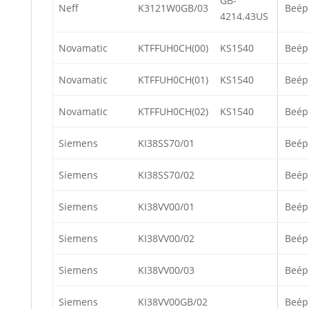
GB-
Neff
K3121W0GB/03
Beép
4214.43US
Novamatic
KTFFUH0CH(00)
KS1540
Beép
Novamatic
KTFFUH0CH(01)
KS1540
Beép
Novamatic
KTFFUH0CH(02)
KS1540
Beép
Siemens
KI38SS70/01
Beép
Siemens
KI38SS70/02
Beép
Siemens
KI38VV00/01
Beép
Siemens
KI38VV00/02
Beép
Siemens
KI38VV00/03
Beép
Siemens
KI38VV00GB/02
Beép