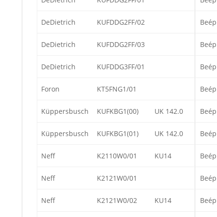
DeDietrich
KUFDDG2FF/02
Beép
DeDietrich
KUFDDG2FF/03
Beép
DeDietrich
KUFDDG3FF/01
Beép
Foron
KT5FNG1/01
Beép
Küppersbusch
KUFKBG1(00)
UK 142.0
Beép
Küppersbusch
KUFKBG1(01)
UK 142.0
Beép
Neff
K2110W0/01
KU14
Beép
Neff
K2121W0/01
Beép
Neff
K2121W0/02
KU14
Beép