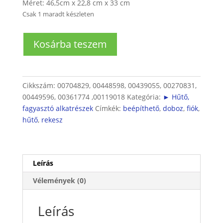
Méret: 46,5cm x 22,8 cm x 33 cm
Csak 1 maradt készleten
Beépíthető
Kosárba teszem
hűtő
zöldségtároló
fiók
mennyiség
Cikkszám:
00704829, 00448598, 00439055, 00270831,
00449596, 00361774 ,00119018
Kategória:
► Hűtő,
fagyasztó alkatrészek
Címkék:
beépíthető
,
doboz
,
fiók
,
hűtő
,
rekesz
Leírás
Vélemények (0)
Leírás