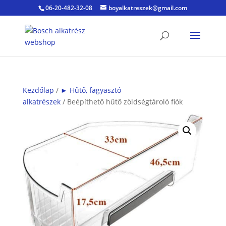
06-20-482-32-08
boyalkatreszek@gmail.com
Kezdőlap
/
► Hűtő, fagyasztó
alkatrészek
/ Beépíthető hűtő zöldségtároló fiók