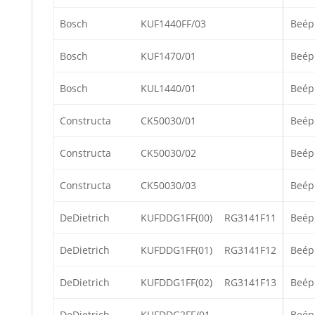
Bosch
KUF1440FF/03
Beép
Bosch
KUF1470/01
Beép
Bosch
KUL1440/01
Beép
Constructa
CK50030/01
Beép
Constructa
CK50030/02
Beép
Constructa
CK50030/03
Beép
DeDietrich
KUFDDG1FF(00)
RG3141F11
Beép
DeDietrich
KUFDDG1FF(01)
RG3141F12
Beép
DeDietrich
KUFDDG1FF(02)
RG3141F13
Beép
DeDietrich
KUFDDG2FF/01
Beép