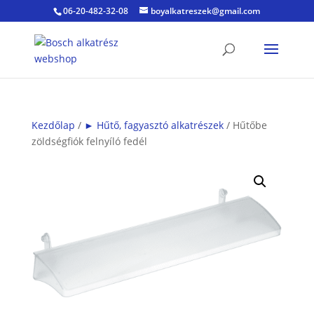
06-20-482-32-08
boyalkatreszek@gmail.com
Kezdőlap
/
► Hűtő, fagyasztó alkatrészek
/ Hűtőbe
zöldségfiók felnyíló fedél