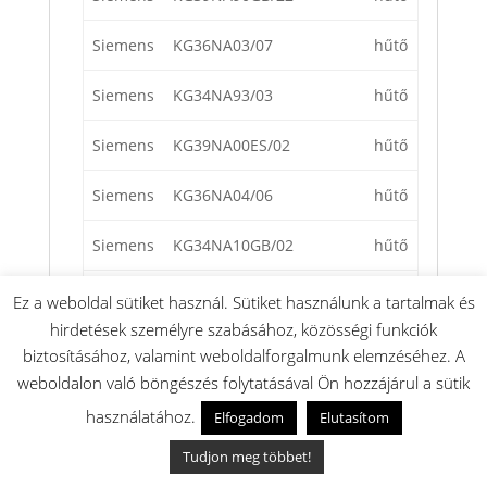
Siemens
KG36NA03/07
hűtő
Siemens
KG34NA93/03
hűtő
Siemens
KG39NA00ES/02
hűtő
Siemens
KG36NA04/06
hűtő
Siemens
KG34NA10GB/02
hűtő
Siemens
KG36NA00/22
hűtő
Ez a weboldal sütiket használ. Sütiket használunk a tartalmak és
hirdetések személyre szabásához, közösségi funkciók
Siemens
KG36NA01/11
hűtő
biztosításához, valamint weboldalforgalmunk elemzéséhez. A
weboldalon való böngészés folytatásával Ön hozzájárul a sütik
Siemens
KG39NA70ES/01
hűtő
használatához.
Elfogadom
Elutasítom
Siemens
KG36NA95/02
hűtő
Tudjon meg többet!