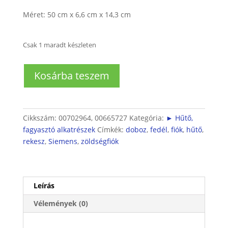
Méret: 50 cm x 6,6 cm x 14,3 cm
Csak 1 maradt készleten
Hűtőbe
Kosárba teszem
zöldségfiók
felnyíló
fedél
mennyiség
Cikkszám:
00702964, 00665727
Kategória:
► Hűtő,
fagyasztó alkatrészek
Címkék:
doboz
,
fedél
,
fiók
,
hűtő
,
rekesz
,
Siemens
,
zöldségfiók
Leírás
Vélemények (0)